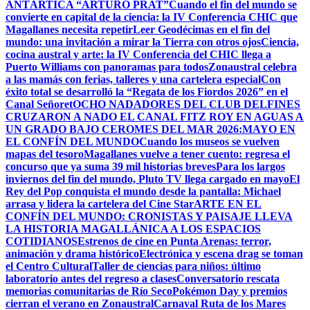
ANTÁRTICA “ARTURO PRAT”
Cuando el fin del mundo se
convierte en capital de la ciencia: la IV Conferencia CHIC que
Magallanes necesita repetir
Leer Geodécimas en el fin del
mundo: una invitación a mirar la Tierra con otros ojos
Ciencia,
cocina austral y arte: la IV Conferencia del CHIC llega a
Puerto Williams con panoramas para todos
Zonaustral celebra
a las mamás con ferias, talleres y una cartelera especial
Con
éxito total se desarrolló la “Regata de los Fiordos 2026” en el
Canal Señoret
OCHO NADADORES DEL CLUB DELFINES
CRUZARON A NADO EL CANAL FITZ ROY EN AGUAS A
UN GRADO BAJO CERO
MES DEL MAR 2026:MAYO EN
EL CONFÍN DEL MUNDO
Cuando los museos se vuelven
mapas del tesoro
Magallanes vuelve a tener cuento: regresa el
concurso que ya suma 39 mil historias breves
Para los largos
inviernos del fin del mundo, Pluto TV llega cargado en mayo
El
Rey del Pop conquista el mundo desde la pantalla: Michael
arrasa y lidera la cartelera del Cine Star
ARTE EN EL
CONFÍN DEL MUNDO: CRONISTAS Y PAISAJE LLEVA
LA HISTORIA MAGALLÁNICA A LOS ESPACIOS
COTIDIANOS
Estrenos de cine en Punta Arenas: terror,
animación y drama histórico
Electrónica y escena drag se toman
el Centro Cultural
Taller de ciencias para niños: último
laboratorio antes del regreso a clases
Conversatorio rescata
memorias comunitarias de Río Seco
Pokémon Day y premios
cierran el verano en Zonaustral
Carnaval Ruta de los Mares