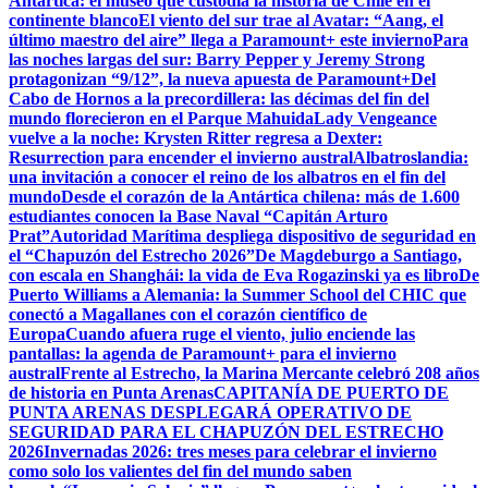
Antártica: el museo que custodia la historia de Chile en el
continente blanco
El viento del sur trae al Avatar: “Aang, el
último maestro del aire” llega a Paramount+ este invierno
Para
las noches largas del sur: Barry Pepper y Jeremy Strong
protagonizan “9/12”, la nueva apuesta de Paramount+
Del
Cabo de Hornos a la precordillera: las décimas del fin del
mundo florecieron en el Parque Mahuida
Lady Vengeance
vuelve a la noche: Krysten Ritter regresa a Dexter:
Resurrection para encender el invierno austral
Albatroslandia:
una invitación a conocer el reino de los albatros en el fin del
mundo
Desde el corazón de la Antártica chilena: más de 1.600
estudiantes conocen la Base Naval “Capitán Arturo
Prat”
Autoridad Marítima despliega dispositivo de seguridad en
el “Chapuzón del Estrecho 2026”
De Magdeburgo a Santiago,
con escala en Shanghái: la vida de Eva Rogazinski ya es libro
De
Puerto Williams a Alemania: la Summer School del CHIC que
conectó a Magallanes con el corazón científico de
Europa
Cuando afuera ruge el viento, julio enciende las
pantallas: la agenda de Paramount+ para el invierno
austral
Frente al Estrecho, la Marina Mercante celebró 208 años
de historia en Punta Arenas
CAPITANÍA DE PUERTO DE
PUNTA ARENAS DESPLEGARÁ OPERATIVO DE
SEGURIDAD PARA EL CHAPUZÓN DEL ESTRECHO
2026
Invernadas 2026: tres meses para celebrar el invierno
como solo los valientes del fin del mundo saben