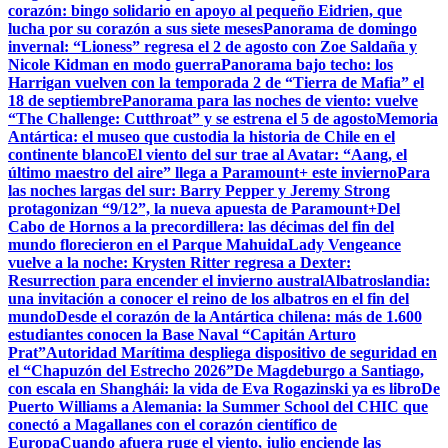
corazón: bingo solidario en apoyo al pequeño Eidrien, que
lucha por su corazón a sus siete meses
Panorama de domingo
invernal: “Lioness” regresa el 2 de agosto con Zoe Saldaña y
Nicole Kidman en modo guerra
Panorama bajo techo: los
Harrigan vuelven con la temporada 2 de “Tierra de Mafia” el
18 de septiembre
Panorama para las noches de viento: vuelve
“The Challenge: Cutthroat” y se estrena el 5 de agosto
Memoria
Antártica: el museo que custodia la historia de Chile en el
continente blanco
El viento del sur trae al Avatar: “Aang, el
último maestro del aire” llega a Paramount+ este invierno
Para
las noches largas del sur: Barry Pepper y Jeremy Strong
protagonizan “9/12”, la nueva apuesta de Paramount+
Del
Cabo de Hornos a la precordillera: las décimas del fin del
mundo florecieron en el Parque Mahuida
Lady Vengeance
vuelve a la noche: Krysten Ritter regresa a Dexter:
Resurrection para encender el invierno austral
Albatroslandia:
una invitación a conocer el reino de los albatros en el fin del
mundo
Desde el corazón de la Antártica chilena: más de 1.600
estudiantes conocen la Base Naval “Capitán Arturo
Prat”
Autoridad Marítima despliega dispositivo de seguridad en
el “Chapuzón del Estrecho 2026”
De Magdeburgo a Santiago,
con escala en Shanghái: la vida de Eva Rogazinski ya es libro
De
Puerto Williams a Alemania: la Summer School del CHIC que
conectó a Magallanes con el corazón científico de
Europa
Cuando afuera ruge el viento, julio enciende las