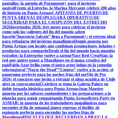
pantallas: la agenda de Paramount+ para el invierno
austral
Frente al Estrecho, la Marina Mercante celebró 208 años
de historia en Punta Arenas
CAPITANÍA DE PUERTO DE
PUNTA ARENAS DESPLEGARÁ OPERATIVO DE
SEGURIDAD PARA EL CHAPUZÓN DEL ESTRECHO
2026
Invernadas 2026: tres meses para celebrar el invierno
como solo los valientes del fin del mundo saben
hacerlo
“Inocencia Salvaje” llega a Paramount+: el estreno ideal
para refugiarse del invierno magallánico
Doggis apuesta por
Punta Arenas con locales que combinan promociones, helados y
productos para compartir
Desde el fin del mundo hacia mundos
extraños: la Enterprise vuelve a zarpar
Nace Red CreaMag: la
red que quiere poner a Magallanes en el mapa creativo del
país
Pablo Azar brilla como el único actor latino en la comedia
sobrenatural “Nurse the Dead”
“Lioness” vuelve a la acción: el
panorama perfecto para las noches frías del sur
Ojo de Pez
2026: el concurso que invita a retratar el alma acuática de Chile
abre su convocatoria
El ajedrez se toma la Galería Palace en
doble jornada histórica para Punta Arenas
Juan Maestro
apuesta por los sabores contundentes y las preparaciones a la
plancha para seguir conquistando Punta Arenas
Retro Party en
ASMAR: la apuesta de los trabajadores magallánicos para
encender el fin de semana
Lioness regresa: el thriller de
espionaje perfecto para encender las noches frías de
Magallanes
PINCELES QUE RECUERDAN A PRAT: LA