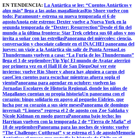
Skip
EN TENDENCIA:
La Antártica se lee: “Cuentos Antárticos y
to
algo más” llega a las aulas magallánicas
Río Shore vuelve con
content
todo: Paramount+ estrena su nueva temporada el 6 de
agosto
Anota este estreno: Dexter vuelve a Nueva York en la
segunda temporada de “Dexter: Resurrection”
Desde el fin del
mundo a la última frontera: Star Trek celebra sus 60 años y nos
invita a soñar con las estrellas
Panorama del miércoles: ciencia,
conversación y chocolate caliente en el INACH
El panorama del
jueves: un viaje a la Antártica sin salir de Punta Arenas
Los
Thundermans vuelven a casa: “La Furia de los Thundermans”
llega el 3 de septiembre
¡Yip Yip! El mundo de Avatar aterrizó
por primera vez en el Hall H de San Diego
Qué ver este
invierno: vuelve Río Shore y ahora hay alguien a cargo del
caos
Cien cuentos para escuchar mientras afuera sopla el
viento
Panorama para agendar en octubre: vuelven las
Jornadas Escolares de Historia Regional, donde los niños de
Magallanes cuentan su propia historia
Un panorama con el
corazón: bingo solidario en apoyo al pequeño Eidrien, que
lucha por su corazón a sus siete meses
Panorama de domingo
invernal: “Lioness” regresa el 2 de agosto con Zoe Saldaña y
Nicole Kidman en modo guerra
Panorama bajo techo: los
Harrigan vuelven con la temporada 2 de “Tierra de Mafia” el
18 de septiembre
Panorama para las noches de viento: vuelve
“The Challenge: Cutthroat” y se estrena el 5 de agosto
Memoria