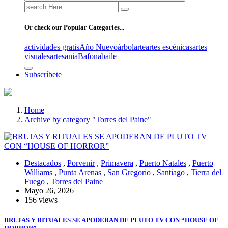
Search
for:
Or check our Popular Categories...
actividades gratis
Año Nuevo
árbol
arte
artes escénicas
artes
visuales
artesania
Bafona
baile
Subscríbete
Home
Archive by category "Torres del Paine"
Destacados
,
Porvenir
,
Primavera
,
Puerto Natales
,
Puerto
Williams
,
Punta Arenas
,
San Gregorio
,
Santiago
,
Tierra del
Fuego
,
Torres del Paine
Mayo 26, 2026
156 views
BRUJAS Y RITUALES SE APODERAN DE PLUTO TV CON “HOUSE OF