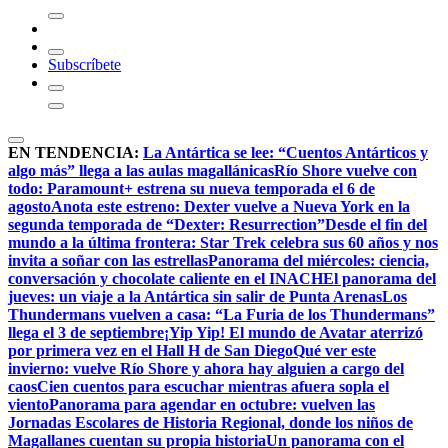
Subscríbete
EN TENDENCIA:
La Antártica se lee: “Cuentos Antárticos y
algo más” llega a las aulas magallánicas
Río Shore vuelve con
todo: Paramount+ estrena su nueva temporada el 6 de
agosto
Anota este estreno: Dexter vuelve a Nueva York en la
segunda temporada de “Dexter: Resurrection”
Desde el fin del
mundo a la última frontera: Star Trek celebra sus 60 años y nos
invita a soñar con las estrellas
Panorama del miércoles: ciencia,
conversación y chocolate caliente en el INACH
El panorama del
jueves: un viaje a la Antártica sin salir de Punta Arenas
Los
Thundermans vuelven a casa: “La Furia de los Thundermans”
llega el 3 de septiembre
¡Yip Yip! El mundo de Avatar aterrizó
por primera vez en el Hall H de San Diego
Qué ver este
invierno: vuelve Río Shore y ahora hay alguien a cargo del
caos
Cien cuentos para escuchar mientras afuera sopla el
viento
Panorama para agendar en octubre: vuelven las
Jornadas Escolares de Historia Regional, donde los niños de
Magallanes cuentan su propia historia
Un panorama con el