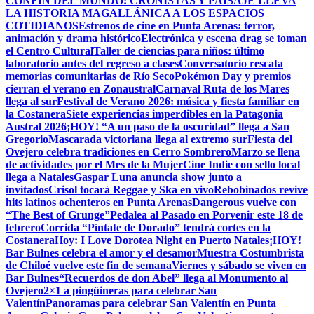
CONFÍN DEL MUNDO: CRONISTAS Y PAISAJE LLEVA
LA HISTORIA MAGALLÁNICA A LOS ESPACIOS
COTIDIANOS
Estrenos de cine en Punta Arenas: terror,
animación y drama histórico
Electrónica y escena drag se toman
el Centro Cultural
Taller de ciencias para niños: último
laboratorio antes del regreso a clases
Conversatorio rescata
memorias comunitarias de Río Seco
Pokémon Day y premios
cierran el verano en Zonaustral
Carnaval Ruta de los Mares
llega al sur
Festival de Verano 2026: música y fiesta familiar en
la Costanera
Siete experiencias imperdibles en la Patagonia
Austral 2026
¡HOY! “A un paso de la oscuridad” llega a San
Gregorio
Mascarada victoriana llega al extremo sur
Fiesta del
Ovejero celebra tradiciones en Cerro Sombrero
Marzo se llena
de actividades por el Mes de la Mujer
Cine Indie con sello local
llega a Natales
Gaspar Luna anuncia show junto a
invitados
Crisol tocará Reggae y Ska en vivo
Rebobinados revive
hits latinos ochenteros en Punta Arenas
Dangerous vuelve con
“The Best of Grunge”
Pedalea al Pasado en Porvenir este 18 de
febrero
Corrida “Píntate de Dorado” tendrá cortes en la
Costanera
Hoy: I Love Dorotea Night en Puerto Natales
¡HOY!
Bar Bulnes celebra el amor y el desamor
Muestra Costumbrista
de Chiloé vuelve este fin de semana
Viernes y sábado se viven en
Bar Bulnes
“Recuerdos de don Abel” llega al Monumento al
Ovejero
2×1 a pingüineras para celebrar San
Valentín
Panoramas para celebrar San Valentín en Punta