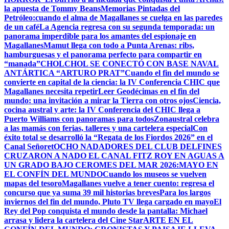
la apuesta de Tommy Beans
Memorias Pintadas del
Petróleo:cuando el alma de Magallanes se cuelga en las paredes
de un café
La Agencia regresa con su segunda temporada: un
panorama imperdible para los amantes del espionaje en
Magallanes
Mamut llega con todo a Punta Arenas: ribs,
hamburguesas y el panorama perfecto para compartir en
“manada”
CHOLCHOL SE CONECTÓ CON BASE NAVAL
ANTÁRTICA “ARTURO PRAT”
Cuando el fin del mundo se
convierte en capital de la ciencia: la IV Conferencia CHIC que
Magallanes necesita repetir
Leer Geodécimas en el fin del
mundo: una invitación a mirar la Tierra con otros ojos
Ciencia,
cocina austral y arte: la IV Conferencia del CHIC llega a
Puerto Williams con panoramas para todos
Zonaustral celebra
a las mamás con ferias, talleres y una cartelera especial
Con
éxito total se desarrolló la “Regata de los Fiordos 2026” en el
Canal Señoret
OCHO NADADORES DEL CLUB DELFINES
CRUZARON A NADO EL CANAL FITZ ROY EN AGUAS A
UN GRADO BAJO CERO
MES DEL MAR 2026:MAYO EN
EL CONFÍN DEL MUNDO
Cuando los museos se vuelven
mapas del tesoro
Magallanes vuelve a tener cuento: regresa el
concurso que ya suma 39 mil historias breves
Para los largos
inviernos del fin del mundo, Pluto TV llega cargado en mayo
El
Rey del Pop conquista el mundo desde la pantalla: Michael
arrasa y lidera la cartelera del Cine Star
ARTE EN EL