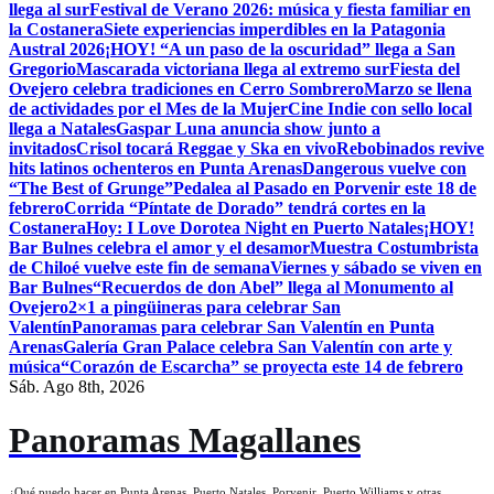
llega al sur
Festival de Verano 2026: música y fiesta familiar en
la Costanera
Siete experiencias imperdibles en la Patagonia
Austral 2026
¡HOY! “A un paso de la oscuridad” llega a San
Gregorio
Mascarada victoriana llega al extremo sur
Fiesta del
Ovejero celebra tradiciones en Cerro Sombrero
Marzo se llena
de actividades por el Mes de la Mujer
Cine Indie con sello local
llega a Natales
Gaspar Luna anuncia show junto a
invitados
Crisol tocará Reggae y Ska en vivo
Rebobinados revive
hits latinos ochenteros en Punta Arenas
Dangerous vuelve con
“The Best of Grunge”
Pedalea al Pasado en Porvenir este 18 de
febrero
Corrida “Píntate de Dorado” tendrá cortes en la
Costanera
Hoy: I Love Dorotea Night en Puerto Natales
¡HOY!
Bar Bulnes celebra el amor y el desamor
Muestra Costumbrista
de Chiloé vuelve este fin de semana
Viernes y sábado se viven en
Bar Bulnes
“Recuerdos de don Abel” llega al Monumento al
Ovejero
2×1 a pingüineras para celebrar San
Valentín
Panoramas para celebrar San Valentín en Punta
Arenas
Galería Gran Palace celebra San Valentín con arte y
música
“Corazón de Escarcha” se proyecta este 14 de febrero
Sáb. Ago 8th, 2026
Panoramas Magallanes
¿Qué puedo hacer en Punta Arenas, Puerto Natales, Porvenir, Puerto Williams y otras