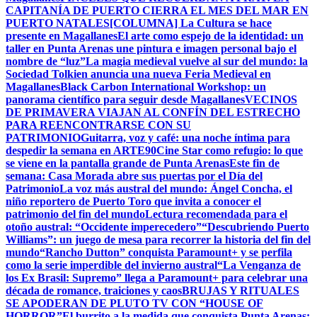
CAPITANÍA DE PUERTO CIERRA EL MES DEL MAR EN
PUERTO NATALES
[COLUMNA] La Cultura se hace
presente en Magallanes
El arte como espejo de la identidad: un
taller en Punta Arenas une pintura e imagen personal bajo el
nombre de “luz”
La magia medieval vuelve al sur del mundo: la
Sociedad Tolkien anuncia una nueva Feria Medieval en
Magallanes
Black Carbon International Workshop: un
panorama científico para seguir desde Magallanes
VECINOS
DE PRIMAVERA VIAJAN AL CONFÍN DEL ESTRECHO
PARA REENCONTRARSE CON SU
PATRIMONIO
Guitarra, voz y café: una noche íntima para
despedir la semana en ARTE90
Cine Star como refugio: lo que
se viene en la pantalla grande de Punta Arenas
Este fin de
semana: Casa Morada abre sus puertas por el Día del
Patrimonio
La voz más austral del mundo: Ángel Concha, el
niño reportero de Puerto Toro que invita a conocer el
patrimonio del fin del mundo
Lectura recomendada para el
otoño austral: “Occidente imperecedero”
“Descubriendo Puerto
Williams”: un juego de mesa para recorrer la historia del fin del
mundo
“Rancho Dutton” conquista Paramount+ y se perfila
como la serie imperdible del invierno austral
“La Venganza de
los Ex Brasil: Supremo” llega a Paramount+ para celebrar una
década de romance, traiciones y caos
BRUJAS Y RITUALES
SE APODERAN DE PLUTO TV CON “HOUSE OF
HORROR”
El burrito a la medida que conquista Punta Arenas: