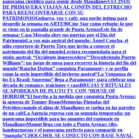
panorama científico para seguir desde Magallanes
VECINOS
DE PRIMAVERA VIAJAN AL CONFÍN DEL ESTRECHO
PARA REENCONTRARSE CON SU
PATRIMONIO
Guitarra, voz y café: una noche íntima para
despedir la semana en ARTE90
Cine Star como refugio: lo que
se viene en la pantalla grande de Punta Arenas
Este fin de
semana: Casa Morada abre sus puertas por el Día del
Patrimonio
La voz más austral del mundo: Ángel Concha, el
niño reportero de Puerto Toro que invita a conocer el
patrimonio del fin del mundo
Lectura recomendada para el
otoño austral: “Occidente imperecedero”
“Descubriendo Puerto
Williams”: un juego de mesa para recorrer la historia del fin del
mundo
“Rancho Dutton” conquista Paramount+ y se perfila
como la serie imperdible del invierno austral
“La Venganza de
los Ex Brasil: Supremo” llega a Paramount+ para celebrar una
década de romance, traiciones y caos
BRUJAS Y RITUALES
SE APODERAN DE PLUTO TV CON “HOUSE OF
HORROR”
El burrito a la medida que conquista Punta Arenas:
la apuesta de Tommy Beans
Memorias Pintadas del
Petróleo:cuando el alma de Magallanes se cuelga en las paredes
de un café
La Agencia regresa con su segunda temporada: un
panorama imperdible para los amantes del espionaje en
Magallanes
Mamut llega con todo a Punta Arenas: ribs,
hamburguesas y el panorama perfecto para compartir en
“manada”
CHOLCHOL SE CONECTÓ CON BASE NAVAL