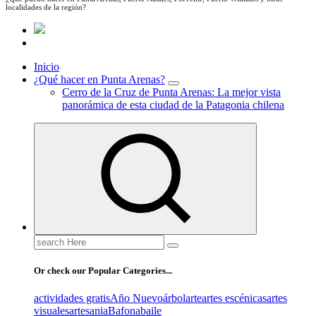
localidades de la región?
Inicio
¿Qué hacer en Punta Arenas?
Cerro de la Cruz de Punta Arenas: La mejor vista
panorámica de esta ciudad de la Patagonia chilena
Search
for:
Or check our Popular Categories...
actividades gratis
Año Nuevo
árbol
arte
artes escénicas
artes
visuales
artesania
Bafona
baile