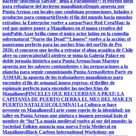
hacerlo
“Inocencia Salvaje” llega a Paramount+: el estreno ideal
para refugiarse del invierno magallánico
Doggis apuesta por
Punta Arenas con locales que combinan promociones, helados y
productos para compartir
Desde el fin del mundo hacia mundos
extraños: la Enterprise vuelve a zarpar
Nace Red CreaMag: la
red que quiere poner a Magallanes en el mapa creativo del
país
Pablo Azar brilla como el único actor latino en la comedia
sobrenatural “Nurse the Dead”
“Lioness” vuelve a la acción: el
panorama perfecto para las noches frías del sur
Ojo de Pez
2026: el concurso que invita a retratar el alma acuática de Chile
abre su convocatoria
El ajedrez se toma la Galería Palace en
doble jornada histórica para Punta Arenas
Juan Maestro
apuesta por los sabores contundentes y las preparaciones a la
plancha para seguir conquistando Punta Arenas
Retro Party en
ASMAR: la apuesta de los trabajadores magallánicos para
encender el fin de semana
Lioness regresa: el thriller de
espionaje perfecto para encender las noches frías de
Magallanes
PINCELES QUE RECUERDAN A PRAT: LA
CAPITANÍA DE PUERTO CIERRA EL MES DEL MAR EN
PUERTO NATALES
[COLUMNA] La Cultura se hace
presente en Magallanes
El arte como espejo de la identidad: un
taller en Punta Arenas une pintura e imagen personal bajo el
nombre de “luz”
La magia medieval vuelve al sur del mundo: la
Sociedad Tolkien anuncia una nueva Feria Medieval en
Magallanes
Black Carbon International Workshop: un