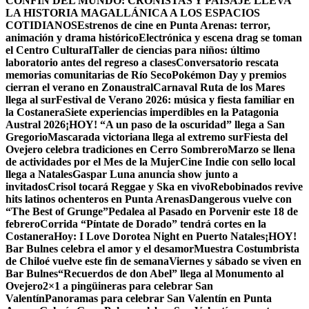
CONFÍN DEL MUNDO: CRONISTAS Y PAISAJE LLEVA
LA HISTORIA MAGALLÁNICA A LOS ESPACIOS
COTIDIANOS
Estrenos de cine en Punta Arenas: terror,
animación y drama histórico
Electrónica y escena drag se toman
el Centro Cultural
Taller de ciencias para niños: último
laboratorio antes del regreso a clases
Conversatorio rescata
memorias comunitarias de Río Seco
Pokémon Day y premios
cierran el verano en Zonaustral
Carnaval Ruta de los Mares
llega al sur
Festival de Verano 2026: música y fiesta familiar en
la Costanera
Siete experiencias imperdibles en la Patagonia
Austral 2026
¡HOY! “A un paso de la oscuridad” llega a San
Gregorio
Mascarada victoriana llega al extremo sur
Fiesta del
Ovejero celebra tradiciones en Cerro Sombrero
Marzo se llena
de actividades por el Mes de la Mujer
Cine Indie con sello local
llega a Natales
Gaspar Luna anuncia show junto a
invitados
Crisol tocará Reggae y Ska en vivo
Rebobinados revive
hits latinos ochenteros en Punta Arenas
Dangerous vuelve con
“The Best of Grunge”
Pedalea al Pasado en Porvenir este 18 de
febrero
Corrida “Píntate de Dorado” tendrá cortes en la
Costanera
Hoy: I Love Dorotea Night en Puerto Natales
¡HOY!
Bar Bulnes celebra el amor y el desamor
Muestra Costumbrista
de Chiloé vuelve este fin de semana
Viernes y sábado se viven en
Bar Bulnes
“Recuerdos de don Abel” llega al Monumento al
Ovejero
2×1 a pingüineras para celebrar San
Valentín
Panoramas para celebrar San Valentín en Punta