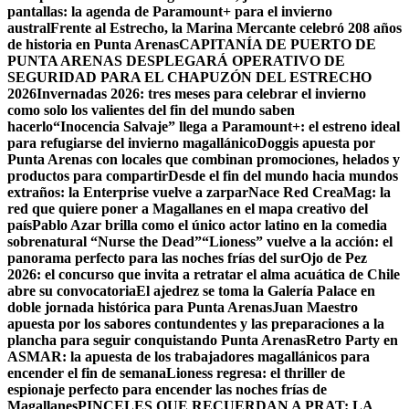
pantallas: la agenda de Paramount+ para el invierno
austral
Frente al Estrecho, la Marina Mercante celebró 208 años
de historia en Punta Arenas
CAPITANÍA DE PUERTO DE
PUNTA ARENAS DESPLEGARÁ OPERATIVO DE
SEGURIDAD PARA EL CHAPUZÓN DEL ESTRECHO
2026
Invernadas 2026: tres meses para celebrar el invierno
como solo los valientes del fin del mundo saben
hacerlo
“Inocencia Salvaje” llega a Paramount+: el estreno ideal
para refugiarse del invierno magallánico
Doggis apuesta por
Punta Arenas con locales que combinan promociones, helados y
productos para compartir
Desde el fin del mundo hacia mundos
extraños: la Enterprise vuelve a zarpar
Nace Red CreaMag: la
red que quiere poner a Magallanes en el mapa creativo del
país
Pablo Azar brilla como el único actor latino en la comedia
sobrenatural “Nurse the Dead”
“Lioness” vuelve a la acción: el
panorama perfecto para las noches frías del sur
Ojo de Pez
2026: el concurso que invita a retratar el alma acuática de Chile
abre su convocatoria
El ajedrez se toma la Galería Palace en
doble jornada histórica para Punta Arenas
Juan Maestro
apuesta por los sabores contundentes y las preparaciones a la
plancha para seguir conquistando Punta Arenas
Retro Party en
ASMAR: la apuesta de los trabajadores magallánicos para
encender el fin de semana
Lioness regresa: el thriller de
espionaje perfecto para encender las noches frías de
Magallanes
PINCELES QUE RECUERDAN A PRAT: LA