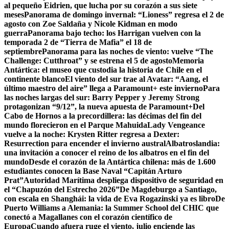
al pequeño Eidrien, que lucha por su corazón a sus siete
meses
Panorama de domingo invernal: “Lioness” regresa el 2 de
agosto con Zoe Saldaña y Nicole Kidman en modo
guerra
Panorama bajo techo: los Harrigan vuelven con la
temporada 2 de “Tierra de Mafia” el 18 de
septiembre
Panorama para las noches de viento: vuelve “The
Challenge: Cutthroat” y se estrena el 5 de agosto
Memoria
Antártica: el museo que custodia la historia de Chile en el
continente blanco
El viento del sur trae al Avatar: “Aang, el
último maestro del aire” llega a Paramount+ este invierno
Para
las noches largas del sur: Barry Pepper y Jeremy Strong
protagonizan “9/12”, la nueva apuesta de Paramount+
Del
Cabo de Hornos a la precordillera: las décimas del fin del
mundo florecieron en el Parque Mahuida
Lady Vengeance
vuelve a la noche: Krysten Ritter regresa a Dexter:
Resurrection para encender el invierno austral
Albatroslandia:
una invitación a conocer el reino de los albatros en el fin del
mundo
Desde el corazón de la Antártica chilena: más de 1.600
estudiantes conocen la Base Naval “Capitán Arturo
Prat”
Autoridad Marítima despliega dispositivo de seguridad en
el “Chapuzón del Estrecho 2026”
De Magdeburgo a Santiago,
con escala en Shanghái: la vida de Eva Rogazinski ya es libro
De
Puerto Williams a Alemania: la Summer School del CHIC que
conectó a Magallanes con el corazón científico de
Europa
Cuando afuera ruge el viento, julio enciende las