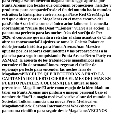
para refugiarse del invierno magallánico
Doggis apuesta por
Punta Arenas con locales que combinan promociones, helados y
productos para compartir
Desde el fin del mundo hacia mundos
extraños: la Enterprise vuelve a zarpar
Nace Red CreaMag: la
red que quiere poner a Magallanes en el mapa creativo del
país
Pablo Azar brilla como el único actor latino en la comedia
sobrenatural “Nurse the Dead”
“Lioness” vuelve a la acción: el
panorama perfecto para las noches frías del sur
Ojo de Pez
2026: el concurso que invita a retratar el alma acuática de Chile
abre su convocatoria
El ajedrez se toma la Galería Palace en
doble jornada histórica para Punta Arenas
Juan Maestro
apuesta por los sabores contundentes y las preparaciones a la
plancha para seguir conquistando Punta Arenas
Retro Party en
ASMAR: la apuesta de los trabajadores magallánicos para
encender el fin de semana
Lioness regresa: el thriller de
espionaje perfecto para encender las noches frías de
Magallanes
PINCELES QUE RECUERDAN A PRAT: LA
CAPITANÍA DE PUERTO CIERRA EL MES DEL MAR EN
PUERTO NATALES
[COLUMNA] La Cultura se hace
presente en Magallanes
El arte como espejo de la identidad: un
taller en Punta Arenas une pintura e imagen personal bajo el
nombre de “luz”
La magia medieval vuelve al sur del mundo: la
Sociedad Tolkien anuncia una nueva Feria Medieval en
Magallanes
Black Carbon International Workshop: un
panorama científico para seguir desde Magallanes
VECINOS