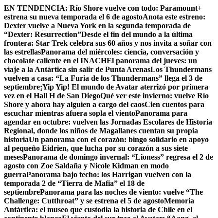
Skip
EN TENDENCIA:
Río Shore vuelve con todo: Paramount+
to
estrena su nueva temporada el 6 de agosto
Anota este estreno:
content
Dexter vuelve a Nueva York en la segunda temporada de
“Dexter: Resurrection”
Desde el fin del mundo a la última
frontera: Star Trek celebra sus 60 años y nos invita a soñar con
las estrellas
Panorama del miércoles: ciencia, conversación y
chocolate caliente en el INACH
El panorama del jueves: un
viaje a la Antártica sin salir de Punta Arenas
Los Thundermans
vuelven a casa: “La Furia de los Thundermans” llega el 3 de
septiembre
¡Yip Yip! El mundo de Avatar aterrizó por primera
vez en el Hall H de San Diego
Qué ver este invierno: vuelve Río
Shore y ahora hay alguien a cargo del caos
Cien cuentos para
escuchar mientras afuera sopla el viento
Panorama para
agendar en octubre: vuelven las Jornadas Escolares de Historia
Regional, donde los niños de Magallanes cuentan su propia
historia
Un panorama con el corazón: bingo solidario en apoyo
al pequeño Eidrien, que lucha por su corazón a sus siete
meses
Panorama de domingo invernal: “Lioness” regresa el 2 de
agosto con Zoe Saldaña y Nicole Kidman en modo
guerra
Panorama bajo techo: los Harrigan vuelven con la
temporada 2 de “Tierra de Mafia” el 18 de
septiembre
Panorama para las noches de viento: vuelve “The
Challenge: Cutthroat” y se estrena el 5 de agosto
Memoria
Antártica: el museo que custodia la historia de Chile en el