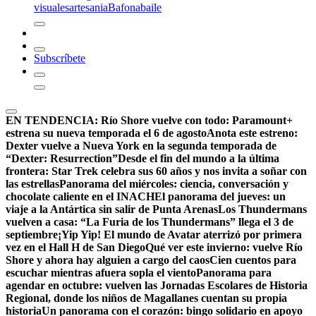
visuales
artesania
Bafona
baile
Subscríbete
EN TENDENCIA:
Río Shore vuelve con todo: Paramount+
estrena su nueva temporada el 6 de agosto
Anota este estreno:
Dexter vuelve a Nueva York en la segunda temporada de
“Dexter: Resurrection”
Desde el fin del mundo a la última
frontera: Star Trek celebra sus 60 años y nos invita a soñar con
las estrellas
Panorama del miércoles: ciencia, conversación y
chocolate caliente en el INACH
El panorama del jueves: un
viaje a la Antártica sin salir de Punta Arenas
Los Thundermans
vuelven a casa: “La Furia de los Thundermans” llega el 3 de
septiembre
¡Yip Yip! El mundo de Avatar aterrizó por primera
vez en el Hall H de San Diego
Qué ver este invierno: vuelve Río
Shore y ahora hay alguien a cargo del caos
Cien cuentos para
escuchar mientras afuera sopla el viento
Panorama para
agendar en octubre: vuelven las Jornadas Escolares de Historia
Regional, donde los niños de Magallanes cuentan su propia
historia
Un panorama con el corazón: bingo solidario en apoyo