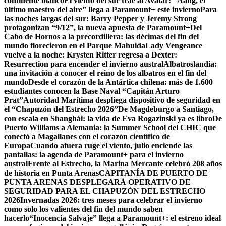
continente blanco
El viento del sur trae al Avatar: “Aang, el
último maestro del aire” llega a Paramount+ este invierno
Para
las noches largas del sur: Barry Pepper y Jeremy Strong
protagonizan “9/12”, la nueva apuesta de Paramount+
Del
Cabo de Hornos a la precordillera: las décimas del fin del
mundo florecieron en el Parque Mahuida
Lady Vengeance
vuelve a la noche: Krysten Ritter regresa a Dexter:
Resurrection para encender el invierno austral
Albatroslandia:
una invitación a conocer el reino de los albatros en el fin del
mundo
Desde el corazón de la Antártica chilena: más de 1.600
estudiantes conocen la Base Naval “Capitán Arturo
Prat”
Autoridad Marítima despliega dispositivo de seguridad en
el “Chapuzón del Estrecho 2026”
De Magdeburgo a Santiago,
con escala en Shanghái: la vida de Eva Rogazinski ya es libro
De
Puerto Williams a Alemania: la Summer School del CHIC que
conectó a Magallanes con el corazón científico de
Europa
Cuando afuera ruge el viento, julio enciende las
pantallas: la agenda de Paramount+ para el invierno
austral
Frente al Estrecho, la Marina Mercante celebró 208 años
de historia en Punta Arenas
CAPITANÍA DE PUERTO DE
PUNTA ARENAS DESPLEGARÁ OPERATIVO DE
SEGURIDAD PARA EL CHAPUZÓN DEL ESTRECHO
2026
Invernadas 2026: tres meses para celebrar el invierno
como solo los valientes del fin del mundo saben
hacerlo
“Inocencia Salvaje” llega a Paramount+: el estreno ideal