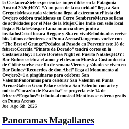
la Costanera
Siete experiencias imperdibles en la Patagonia
Austral 2026
¡HOY! “A un paso de la oscuridad” llega a San
Gregorio
Mascarada victoriana llega al extremo sur
Fiesta del
Ovejero celebra tradiciones en Cerro Sombrero
Marzo se llena
de actividades por el Mes de la Mujer
Cine Indie con sello local
llega a Natales
Gaspar Luna anuncia show junto a
invitados
Crisol tocará Reggae y Ska en vivo
Rebobinados revive
hits latinos ochenteros en Punta Arenas
Dangerous vuelve con
“The Best of Grunge”
Pedalea al Pasado en Porvenir este 18 de
febrero
Corrida “Píntate de Dorado” tendrá cortes en la
Costanera
Hoy: I Love Dorotea Night en Puerto Natales
¡HOY!
Bar Bulnes celebra el amor y el desamor
Muestra Costumbrista
de Chiloé vuelve este fin de semana
Viernes y sábado se viven en
Bar Bulnes
“Recuerdos de don Abel” llega al Monumento al
Ovejero
2×1 a pingüineras para celebrar San
Valentín
Panoramas para celebrar San Valentín en Punta
Arenas
Galería Gran Palace celebra San Valentín con arte y
música
“Corazón de Escarcha” se proyecta este 14 de
febrero
“Engaños”: tributo al musical Mentiras se estrena gratis
en Punta Arenas
Jue. Ago 6th, 2026
Panoramas Magallanes