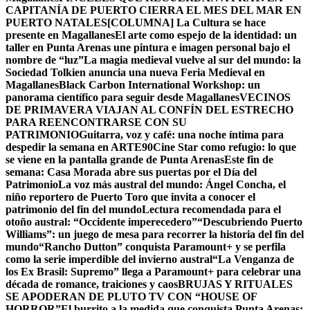
CAPITANÍA DE PUERTO CIERRA EL MES DEL MAR EN
PUERTO NATALES
[COLUMNA] La Cultura se hace
presente en Magallanes
El arte como espejo de la identidad: un
taller en Punta Arenas une pintura e imagen personal bajo el
nombre de “luz”
La magia medieval vuelve al sur del mundo: la
Sociedad Tolkien anuncia una nueva Feria Medieval en
Magallanes
Black Carbon International Workshop: un
panorama científico para seguir desde Magallanes
VECINOS
DE PRIMAVERA VIAJAN AL CONFÍN DEL ESTRECHO
PARA REENCONTRARSE CON SU
PATRIMONIO
Guitarra, voz y café: una noche íntima para
despedir la semana en ARTE90
Cine Star como refugio: lo que
se viene en la pantalla grande de Punta Arenas
Este fin de
semana: Casa Morada abre sus puertas por el Día del
Patrimonio
La voz más austral del mundo: Ángel Concha, el
niño reportero de Puerto Toro que invita a conocer el
patrimonio del fin del mundo
Lectura recomendada para el
otoño austral: “Occidente imperecedero”
“Descubriendo Puerto
Williams”: un juego de mesa para recorrer la historia del fin del
mundo
“Rancho Dutton” conquista Paramount+ y se perfila
como la serie imperdible del invierno austral
“La Venganza de
los Ex Brasil: Supremo” llega a Paramount+ para celebrar una
década de romance, traiciones y caos
BRUJAS Y RITUALES
SE APODERAN DE PLUTO TV CON “HOUSE OF
HORROR”
El burrito a la medida que conquista Punta Arenas: