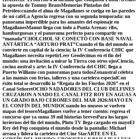
la apuesta de Tommy Beans
Memorias Pintadas del
Petróleo:cuando el alma de Magallanes se cuelga en las paredes
de un café
La Agencia regresa con su segunda temporada: un
panorama imperdible para los amantes del espionaje en
Magallanes
Mamut llega con todo a Punta Arenas: ribs,
hamburguesas y el panorama perfecto para compartir en
“manada”
CHOLCHOL SE CONECTÓ CON BASE NAVAL
ANTÁRTICA “ARTURO PRAT”
Cuando el fin del mundo se
convierte en capital de la ciencia: la IV Conferencia CHIC que
Magallanes necesita repetir
Leer Geodécimas en el fin del
mundo: una invitación a mirar la Tierra con otros ojos
Ciencia,
cocina austral y arte: la IV Conferencia del CHIC llega a
Puerto Williams con panoramas para todos
Zonaustral celebra
a las mamás con ferias, talleres y una cartelera especial
Con
éxito total se desarrolló la “Regata de los Fiordos 2026” en el
Canal Señoret
OCHO NADADORES DEL CLUB DELFINES
CRUZARON A NADO EL CANAL FITZ ROY EN AGUAS A
UN GRADO BAJO CERO
MES DEL MAR 2026:MAYO EN
EL CONFÍN DEL MUNDO
Cuando los museos se vuelven
mapas del tesoro
Magallanes vuelve a tener cuento: regresa el
concurso que ya suma 39 mil historias breves
Para los largos
inviernos del fin del mundo, Pluto TV llega cargado en mayo
El
Rey del Pop conquista el mundo desde la pantalla: Michael
arrasa y lidera la cartelera del Cine Star
ARTE EN EL