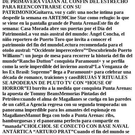
DE PRIMAVERA VIAJAN AL CONFÍN DEL ESTRECHO
PARA REENCONTRARSE CON SU
PATRIMONIO
Guitarra, voz y café: una noche íntima para
despedir la semana en ARTE90
Cine Star como refugio: lo que
se viene en la pantalla grande de Punta Arenas
Este fin de
semana: Casa Morada abre sus puertas por el Día del
Patrimonio
La voz más austral del mundo: Ángel Concha, el
niño reportero de Puerto Toro que invita a conocer el
patrimonio del fin del mundo
Lectura recomendada para el
otoño austral: “Occidente imperecedero”
“Descubriendo Puerto
Williams”: un juego de mesa para recorrer la historia del fin del
mundo
“Rancho Dutton” conquista Paramount+ y se perfila
como la serie imperdible del invierno austral
“La Venganza de
los Ex Brasil: Supremo” llega a Paramount+ para celebrar una
década de romance, traiciones y caos
BRUJAS Y RITUALES
SE APODERAN DE PLUTO TV CON “HOUSE OF
HORROR”
El burrito a la medida que conquista Punta Arenas:
la apuesta de Tommy Beans
Memorias Pintadas del
Petróleo:cuando el alma de Magallanes se cuelga en las paredes
de un café
La Agencia regresa con su segunda temporada: un
panorama imperdible para los amantes del espionaje en
Magallanes
Mamut llega con todo a Punta Arenas: ribs,
hamburguesas y el panorama perfecto para compartir en
“manada”
CHOLCHOL SE CONECTÓ CON BASE NAVAL
ANTÁRTICA “ARTURO PRAT”
Cuando el fin del mundo se