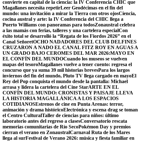
convierte en capital de la ciencia: la IV Conferencia CHIC que
Magallanes necesita repetir
Leer Geodécimas en el fin del
mundo: una invitación a mirar la Tierra con otros ojos
Ciencia,
cocina austral y arte: la IV Conferencia del CHIC llega a
Puerto Williams con panoramas para todos
Zonaustral celebra
a las mamás con ferias, talleres y una cartelera especial
Con
éxito total se desarrolló la “Regata de los Fiordos 2026” en el
Canal Señoret
OCHO NADADORES DEL CLUB DELFINES
CRUZARON A NADO EL CANAL FITZ ROY EN AGUAS A
UN GRADO BAJO CERO
MES DEL MAR 2026:MAYO EN
EL CONFÍN DEL MUNDO
Cuando los museos se vuelven
mapas del tesoro
Magallanes vuelve a tener cuento: regresa el
concurso que ya suma 39 mil historias breves
Para los largos
inviernos del fin del mundo, Pluto TV llega cargado en mayo
El
Rey del Pop conquista el mundo desde la pantalla: Michael
arrasa y lidera la cartelera del Cine Star
ARTE EN EL
CONFÍN DEL MUNDO: CRONISTAS Y PAISAJE LLEVA
LA HISTORIA MAGALLÁNICA A LOS ESPACIOS
COTIDIANOS
Estrenos de cine en Punta Arenas: terror,
animación y drama histórico
Electrónica y escena drag se toman
el Centro Cultural
Taller de ciencias para niños: último
laboratorio antes del regreso a clases
Conversatorio rescata
memorias comunitarias de Río Seco
Pokémon Day y premios
cierran el verano en Zonaustral
Carnaval Ruta de los Mares
llega al sur
Festival de Verano 2026: música y fiesta familiar en