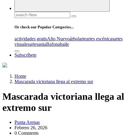
Search
for:
Or check our Popular Categories...
actividades gratis
Año Nuevo
árbol
arte
artes escénicas
artes
visuales
artesania
Bafona
baile
Subscríbete
Home
Mascarada victoriana llega al extremo sur
Mascarada victoriana llega al
extremo sur
Punta Arenas
Febrero 26, 2026
0 Comments