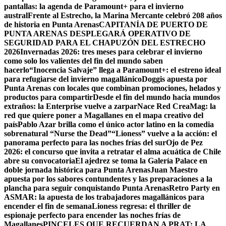
pantallas: la agenda de Paramount+ para el invierno
austral
Frente al Estrecho, la Marina Mercante celebró 208 años
de historia en Punta Arenas
CAPITANÍA DE PUERTO DE
PUNTA ARENAS DESPLEGARÁ OPERATIVO DE
SEGURIDAD PARA EL CHAPUZÓN DEL ESTRECHO
2026
Invernadas 2026: tres meses para celebrar el invierno
como solo los valientes del fin del mundo saben
hacerlo
“Inocencia Salvaje” llega a Paramount+: el estreno ideal
para refugiarse del invierno magallánico
Doggis apuesta por
Punta Arenas con locales que combinan promociones, helados y
productos para compartir
Desde el fin del mundo hacia mundos
extraños: la Enterprise vuelve a zarpar
Nace Red CreaMag: la
red que quiere poner a Magallanes en el mapa creativo del
país
Pablo Azar brilla como el único actor latino en la comedia
sobrenatural “Nurse the Dead”
“Lioness” vuelve a la acción: el
panorama perfecto para las noches frías del sur
Ojo de Pez
2026: el concurso que invita a retratar el alma acuática de Chile
abre su convocatoria
El ajedrez se toma la Galería Palace en
doble jornada histórica para Punta Arenas
Juan Maestro
apuesta por los sabores contundentes y las preparaciones a la
plancha para seguir conquistando Punta Arenas
Retro Party en
ASMAR: la apuesta de los trabajadores magallánicos para
encender el fin de semana
Lioness regresa: el thriller de
espionaje perfecto para encender las noches frías de
Magallanes
PINCELES QUE RECUERDAN A PRAT: LA