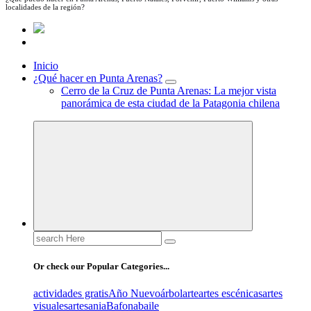
localidades de la región?
Inicio
¿Qué hacer en Punta Arenas?
Cerro de la Cruz de Punta Arenas: La mejor vista
panorámica de esta ciudad de la Patagonia chilena
Search
for:
Or check our Popular Categories...
actividades gratis
Año Nuevo
árbol
arte
artes escénicas
artes
visuales
artesania
Bafona
baile