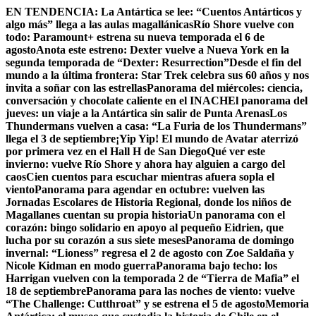
Skip
EN TENDENCIA:
La Antártica se lee: “Cuentos Antárticos y
to
algo más” llega a las aulas magallánicas
Río Shore vuelve con
content
todo: Paramount+ estrena su nueva temporada el 6 de
agosto
Anota este estreno: Dexter vuelve a Nueva York en la
segunda temporada de “Dexter: Resurrection”
Desde el fin del
mundo a la última frontera: Star Trek celebra sus 60 años y nos
invita a soñar con las estrellas
Panorama del miércoles: ciencia,
conversación y chocolate caliente en el INACH
El panorama del
jueves: un viaje a la Antártica sin salir de Punta Arenas
Los
Thundermans vuelven a casa: “La Furia de los Thundermans”
llega el 3 de septiembre
¡Yip Yip! El mundo de Avatar aterrizó
por primera vez en el Hall H de San Diego
Qué ver este
invierno: vuelve Río Shore y ahora hay alguien a cargo del
caos
Cien cuentos para escuchar mientras afuera sopla el
viento
Panorama para agendar en octubre: vuelven las
Jornadas Escolares de Historia Regional, donde los niños de
Magallanes cuentan su propia historia
Un panorama con el
corazón: bingo solidario en apoyo al pequeño Eidrien, que
lucha por su corazón a sus siete meses
Panorama de domingo
invernal: “Lioness” regresa el 2 de agosto con Zoe Saldaña y
Nicole Kidman en modo guerra
Panorama bajo techo: los
Harrigan vuelven con la temporada 2 de “Tierra de Mafia” el
18 de septiembre
Panorama para las noches de viento: vuelve
“The Challenge: Cutthroat” y se estrena el 5 de agosto
Memoria