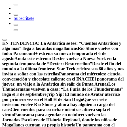
Subscríbete
EN TENDENCIA:
La Antártica se lee: “Cuentos Antárticos y
algo más” llega a las aulas magallánicas
Río Shore vuelve con
todo: Paramount+ estrena su nueva temporada el 6 de
agosto
Anota este estreno: Dexter vuelve a Nueva York en la
segunda temporada de “Dexter: Resurrection”
Desde el fin del
mundo a la última frontera: Star Trek celebra sus 60 años y nos
invita a soñar con las estrellas
Panorama del miércoles: ciencia,
conversación y chocolate caliente en el INACH
El panorama del
jueves: un viaje a la Antártica sin salir de Punta Arenas
Los
Thundermans vuelven a casa: “La Furia de los Thundermans”
llega el 3 de septiembre
¡Yip Yip! El mundo de Avatar aterrizó
por primera vez en el Hall H de San Diego
Qué ver este
invierno: vuelve Río Shore y ahora hay alguien a cargo del
caos
Cien cuentos para escuchar mientras afuera sopla el
viento
Panorama para agendar en octubre: vuelven las
Jornadas Escolares de Historia Regional, donde los niños de
Magallanes cuentan su propia historia
Un panorama con el