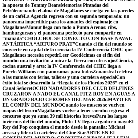
la apuesta de Tommy Beans
Memorias Pintadas del
Petróleo:cuando el alma de Magallanes se cuelga en las paredes
de un café
La Agencia regresa con su segunda temporada: un
panorama imperdible para los amantes del espionaje en
Magallanes
Mamut llega con todo a Punta Arenas: ribs,
hamburguesas y el panorama perfecto para compartir en
“manada”
CHOLCHOL SE CONECTÓ CON BASE NAVAL
ANTÁRTICA “ARTURO PRAT”
Cuando el fin del mundo se
convierte en capital de la ciencia: la IV Conferencia CHIC que
Magallanes necesita repetir
Leer Geodécimas en el fin del
mundo: una invitación a mirar la Tierra con otros ojos
Ciencia,
cocina austral y arte: la IV Conferencia del CHIC llega a
Puerto Williams con panoramas para todos
Zonaustral celebra
a las mamás con ferias, talleres y una cartelera especial
Con
éxito total se desarrolló la “Regata de los Fiordos 2026” en el
Canal Señoret
OCHO NADADORES DEL CLUB DELFINES
CRUZARON A NADO EL CANAL FITZ ROY EN AGUAS A
UN GRADO BAJO CERO
MES DEL MAR 2026:MAYO EN
EL CONFÍN DEL MUNDO
Cuando los museos se vuelven
mapas del tesoro
Magallanes vuelve a tener cuento: regresa el
concurso que ya suma 39 mil historias breves
Para los largos
inviernos del fin del mundo, Pluto TV llega cargado en mayo
El
Rey del Pop conquista el mundo desde la pantalla: Michael
arrasa y lidera la cartelera del Cine Star
ARTE EN EL