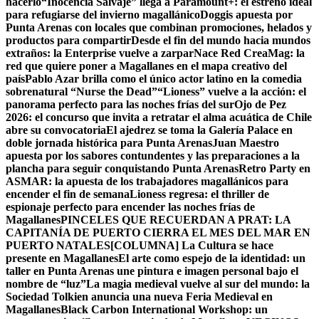
hacerlo
“Inocencia Salvaje” llega a Paramount+: el estreno ideal
para refugiarse del invierno magallánico
Doggis apuesta por
Punta Arenas con locales que combinan promociones, helados y
productos para compartir
Desde el fin del mundo hacia mundos
extraños: la Enterprise vuelve a zarpar
Nace Red CreaMag: la
red que quiere poner a Magallanes en el mapa creativo del
país
Pablo Azar brilla como el único actor latino en la comedia
sobrenatural “Nurse the Dead”
“Lioness” vuelve a la acción: el
panorama perfecto para las noches frías del sur
Ojo de Pez
2026: el concurso que invita a retratar el alma acuática de Chile
abre su convocatoria
El ajedrez se toma la Galería Palace en
doble jornada histórica para Punta Arenas
Juan Maestro
apuesta por los sabores contundentes y las preparaciones a la
plancha para seguir conquistando Punta Arenas
Retro Party en
ASMAR: la apuesta de los trabajadores magallánicos para
encender el fin de semana
Lioness regresa: el thriller de
espionaje perfecto para encender las noches frías de
Magallanes
PINCELES QUE RECUERDAN A PRAT: LA
CAPITANÍA DE PUERTO CIERRA EL MES DEL MAR EN
PUERTO NATALES
[COLUMNA] La Cultura se hace
presente en Magallanes
El arte como espejo de la identidad: un
taller en Punta Arenas une pintura e imagen personal bajo el
nombre de “luz”
La magia medieval vuelve al sur del mundo: la
Sociedad Tolkien anuncia una nueva Feria Medieval en
Magallanes
Black Carbon International Workshop: un