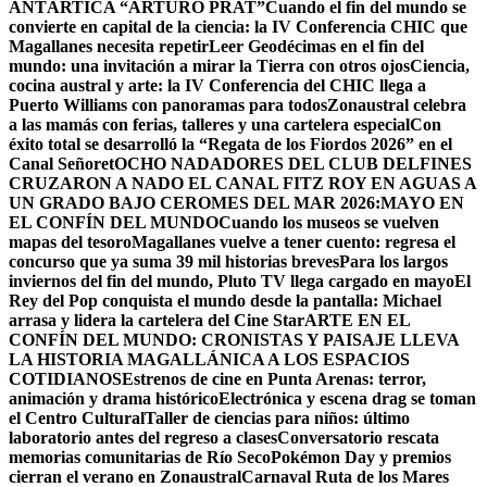
ANTÁRTICA “ARTURO PRAT”
Cuando el fin del mundo se
convierte en capital de la ciencia: la IV Conferencia CHIC que
Magallanes necesita repetir
Leer Geodécimas en el fin del
mundo: una invitación a mirar la Tierra con otros ojos
Ciencia,
cocina austral y arte: la IV Conferencia del CHIC llega a
Puerto Williams con panoramas para todos
Zonaustral celebra
a las mamás con ferias, talleres y una cartelera especial
Con
éxito total se desarrolló la “Regata de los Fiordos 2026” en el
Canal Señoret
OCHO NADADORES DEL CLUB DELFINES
CRUZARON A NADO EL CANAL FITZ ROY EN AGUAS A
UN GRADO BAJO CERO
MES DEL MAR 2026:MAYO EN
EL CONFÍN DEL MUNDO
Cuando los museos se vuelven
mapas del tesoro
Magallanes vuelve a tener cuento: regresa el
concurso que ya suma 39 mil historias breves
Para los largos
inviernos del fin del mundo, Pluto TV llega cargado en mayo
El
Rey del Pop conquista el mundo desde la pantalla: Michael
arrasa y lidera la cartelera del Cine Star
ARTE EN EL
CONFÍN DEL MUNDO: CRONISTAS Y PAISAJE LLEVA
LA HISTORIA MAGALLÁNICA A LOS ESPACIOS
COTIDIANOS
Estrenos de cine en Punta Arenas: terror,
animación y drama histórico
Electrónica y escena drag se toman
el Centro Cultural
Taller de ciencias para niños: último
laboratorio antes del regreso a clases
Conversatorio rescata
memorias comunitarias de Río Seco
Pokémon Day y premios
cierran el verano en Zonaustral
Carnaval Ruta de los Mares