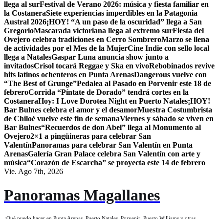
llega al sur
Festival de Verano 2026: música y fiesta familiar en
la Costanera
Siete experiencias imperdibles en la Patagonia
Austral 2026
¡HOY! “A un paso de la oscuridad” llega a San
Gregorio
Mascarada victoriana llega al extremo sur
Fiesta del
Ovejero celebra tradiciones en Cerro Sombrero
Marzo se llena
de actividades por el Mes de la Mujer
Cine Indie con sello local
llega a Natales
Gaspar Luna anuncia show junto a
invitados
Crisol tocará Reggae y Ska en vivo
Rebobinados revive
hits latinos ochenteros en Punta Arenas
Dangerous vuelve con
“The Best of Grunge”
Pedalea al Pasado en Porvenir este 18 de
febrero
Corrida “Píntate de Dorado” tendrá cortes en la
Costanera
Hoy: I Love Dorotea Night en Puerto Natales
¡HOY!
Bar Bulnes celebra el amor y el desamor
Muestra Costumbrista
de Chiloé vuelve este fin de semana
Viernes y sábado se viven en
Bar Bulnes
“Recuerdos de don Abel” llega al Monumento al
Ovejero
2×1 a pingüineras para celebrar San
Valentín
Panoramas para celebrar San Valentín en Punta
Arenas
Galería Gran Palace celebra San Valentín con arte y
música
“Corazón de Escarcha” se proyecta este 14 de febrero
Vie. Ago 7th, 2026
Panoramas Magallanes
¿Qué puedo hacer en Punta Arenas, Puerto Natales, Porvenir, Puerto Williams y otras