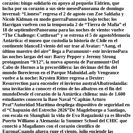
corazón: bingo solidario en apoyo al pequeño Eidrien, que
lucha por su corazón a sus siete meses
Panorama de domingo
invernal: “Lioness” regresa el 2 de agosto con Zoe Saldaña y
Nicole Kidman en modo guerra
Panorama bajo techo: los
Harrigan vuelven con la temporada 2 de “Tierra de Mafia” el
18 de septiembre
Panorama para las noches de viento: vuelve
“The Challenge: Cutthroat” y se estrena el 5 de agosto
Memoria
Antártica: el museo que custodia la historia de Chile en el
continente blanco
El viento del sur trae al Avatar: “Aang, el
último maestro del aire” llega a Paramount+ este invierno
Para
las noches largas del sur: Barry Pepper y Jeremy Strong
protagonizan “9/12”, la nueva apuesta de Paramount+
Del
Cabo de Hornos a la precordillera: las décimas del fin del
mundo florecieron en el Parque Mahuida
Lady Vengeance
vuelve a la noche: Krysten Ritter regresa a Dexter:
Resurrection para encender el invierno austral
Albatroslandia:
una invitación a conocer el reino de los albatros en el fin del
mundo
Desde el corazón de la Antártica chilena: más de 1.600
estudiantes conocen la Base Naval “Capitán Arturo
Prat”
Autoridad Marítima despliega dispositivo de seguridad en
el “Chapuzón del Estrecho 2026”
De Magdeburgo a Santiago,
con escala en Shanghái: la vida de Eva Rogazinski ya es libro
De
Puerto Williams a Alemania: la Summer School del CHIC que
conectó a Magallanes con el corazón científico de
Europa
Cuando afuera ruge el viento, julio enciende las