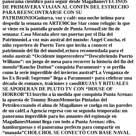
panorama científico para seguir desde Magallanes
VECINOS
DE PRIMAVERA VIAJAN AL CONFÍN DEL ESTRECHO
PARA REENCONTRARSE CON SU
PATRIMONIO
Guitarra, voz y café: una noche íntima para
despedir la semana en ARTE90
Cine Star como refugio: lo que
se viene en la pantalla grande de Punta Arenas
Este fin de
semana: Casa Morada abre sus puertas por el Día del
Patrimonio
La voz más austral del mundo: Ángel Concha, el
niño reportero de Puerto Toro que invita a conocer el
patrimonio del fin del mundo
Lectura recomendada para el
otoño austral: “Occidente imperecedero”
“Descubriendo Puerto
Williams”: un juego de mesa para recorrer la historia del fin del
mundo
“Rancho Dutton” conquista Paramount+ y se perfila
como la serie imperdible del invierno austral
“La Venganza de
los Ex Brasil: Supremo” llega a Paramount+ para celebrar una
década de romance, traiciones y caos
BRUJAS Y RITUALES
SE APODERAN DE PLUTO TV CON “HOUSE OF
HORROR”
El burrito a la medida que conquista Punta Arenas:
la apuesta de Tommy Beans
Memorias Pintadas del
Petróleo:cuando el alma de Magallanes se cuelga en las paredes
de un café
La Agencia regresa con su segunda temporada: un
panorama imperdible para los amantes del espionaje en
Magallanes
Mamut llega con todo a Punta Arenas: ribs,
hamburguesas y el panorama perfecto para compartir en
“manada”
CHOLCHOL SE CONECTÓ CON BASE NAVAL