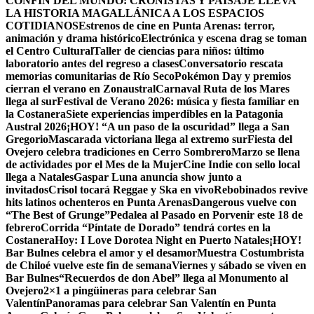
CONFÍN DEL MUNDO: CRONISTAS Y PAISAJE LLEVA
LA HISTORIA MAGALLÁNICA A LOS ESPACIOS
COTIDIANOS
Estrenos de cine en Punta Arenas: terror,
animación y drama histórico
Electrónica y escena drag se toman
el Centro Cultural
Taller de ciencias para niños: último
laboratorio antes del regreso a clases
Conversatorio rescata
memorias comunitarias de Río Seco
Pokémon Day y premios
cierran el verano en Zonaustral
Carnaval Ruta de los Mares
llega al sur
Festival de Verano 2026: música y fiesta familiar en
la Costanera
Siete experiencias imperdibles en la Patagonia
Austral 2026
¡HOY! “A un paso de la oscuridad” llega a San
Gregorio
Mascarada victoriana llega al extremo sur
Fiesta del
Ovejero celebra tradiciones en Cerro Sombrero
Marzo se llena
de actividades por el Mes de la Mujer
Cine Indie con sello local
llega a Natales
Gaspar Luna anuncia show junto a
invitados
Crisol tocará Reggae y Ska en vivo
Rebobinados revive
hits latinos ochenteros en Punta Arenas
Dangerous vuelve con
“The Best of Grunge”
Pedalea al Pasado en Porvenir este 18 de
febrero
Corrida “Píntate de Dorado” tendrá cortes en la
Costanera
Hoy: I Love Dorotea Night en Puerto Natales
¡HOY!
Bar Bulnes celebra el amor y el desamor
Muestra Costumbrista
de Chiloé vuelve este fin de semana
Viernes y sábado se viven en
Bar Bulnes
“Recuerdos de don Abel” llega al Monumento al
Ovejero
2×1 a pingüineras para celebrar San
Valentín
Panoramas para celebrar San Valentín en Punta