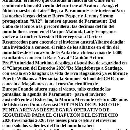
Antártica: el museo que custodia la historia de Chile en el
continente blanco
El viento del sur trae al Avatar: “Aang, el
último maestro del aire” llega a Paramount+ este invierno
Para
las noches largas del sur: Barry Pepper y Jeremy Strong
protagonizan “9/12”, la nueva apuesta de Paramount+
Del
Cabo de Hornos a la precordillera: las décimas del fin del
mundo florecieron en el Parque Mahuida
Lady Vengeance
vuelve a la noche: Krysten Ritter regresa a Dexter:
Resurrection para encender el invierno austral
Albatroslandia:
una invitación a conocer el reino de los albatros en el fin del
mundo
Desde el corazón de la Antártica chilena: más de 1.600
estudiantes conocen la Base Naval “Capitán Arturo
Prat”
Autoridad Marítima despliega dispositivo de seguridad en
el “Chapuzón del Estrecho 2026”
De Magdeburgo a Santiago,
con escala en Shanghái: la vida de Eva Rogazinski ya es libro
De
Puerto Williams a Alemania: la Summer School del CHIC que
conectó a Magallanes con el corazón científico de
Europa
Cuando afuera ruge el viento, julio enciende las
pantallas: la agenda de Paramount+ para el invierno
austral
Frente al Estrecho, la Marina Mercante celebró 208 años
de historia en Punta Arenas
CAPITANÍA DE PUERTO DE
PUNTA ARENAS DESPLEGARÁ OPERATIVO DE
SEGURIDAD PARA EL CHAPUZÓN DEL ESTRECHO
2026
Invernadas 2026: tres meses para celebrar el invierno
como solo los valientes del fin del mundo saben