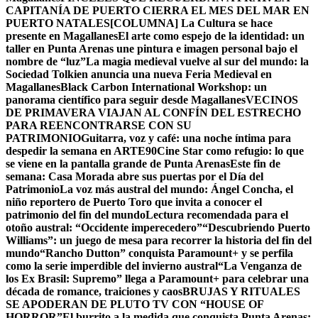
CAPITANÍA DE PUERTO CIERRA EL MES DEL MAR EN
PUERTO NATALES
[COLUMNA] La Cultura se hace
presente en Magallanes
El arte como espejo de la identidad: un
taller en Punta Arenas une pintura e imagen personal bajo el
nombre de “luz”
La magia medieval vuelve al sur del mundo: la
Sociedad Tolkien anuncia una nueva Feria Medieval en
Magallanes
Black Carbon International Workshop: un
panorama científico para seguir desde Magallanes
VECINOS
DE PRIMAVERA VIAJAN AL CONFÍN DEL ESTRECHO
PARA REENCONTRARSE CON SU
PATRIMONIO
Guitarra, voz y café: una noche íntima para
despedir la semana en ARTE90
Cine Star como refugio: lo que
se viene en la pantalla grande de Punta Arenas
Este fin de
semana: Casa Morada abre sus puertas por el Día del
Patrimonio
La voz más austral del mundo: Ángel Concha, el
niño reportero de Puerto Toro que invita a conocer el
patrimonio del fin del mundo
Lectura recomendada para el
otoño austral: “Occidente imperecedero”
“Descubriendo Puerto
Williams”: un juego de mesa para recorrer la historia del fin del
mundo
“Rancho Dutton” conquista Paramount+ y se perfila
como la serie imperdible del invierno austral
“La Venganza de
los Ex Brasil: Supremo” llega a Paramount+ para celebrar una
década de romance, traiciones y caos
BRUJAS Y RITUALES
SE APODERAN DE PLUTO TV CON “HOUSE OF
HORROR”
El burrito a la medida que conquista Punta Arenas: