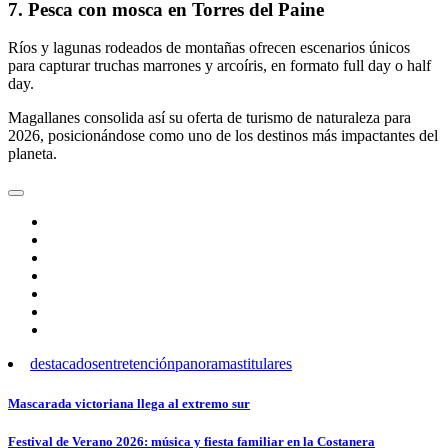
7. Pesca con mosca en Torres del Paine
Ríos y lagunas rodeados de montañas ofrecen escenarios únicos
para capturar truchas marrones y arcoíris, en formato full day o half
day.
Magallanes consolida así su oferta de turismo de naturaleza para
2026, posicionándose como uno de los destinos más impactantes del
planeta.
destacados
entretención
panoramas
titulares
Navegación
Mascarada victoriana llega al extremo sur
de
Festival de Verano 2026: música y fiesta familiar en la Costanera