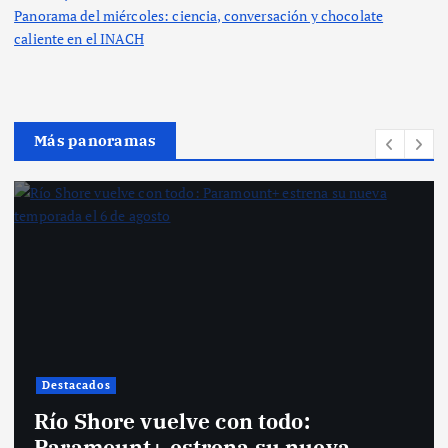
Panorama del miércoles: ciencia, conversación y chocolate
caliente en el INACH
Más panoramas
Destacados
Santiago
Anota este estreno: D
 todo:
Nueva York en la seg
 su nueva
temporada de “Dexte