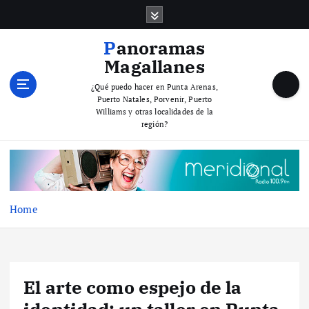
S
k
i
Panoramas
p
Magallanes
t
o
¿Qué puedo hacer en Punta Arenas,
Puerto Natales, Porvenir, Puerto
c
Williams y otras localidades de la
o
región?
n
t
e
n
t
Home
El arte como espejo de la