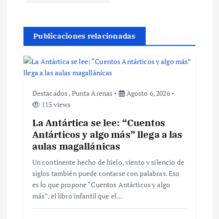
i
ó
Publicaciones relacionadas
n
d
Destacados
,
Punta Arenas
Agosto 6, 2026
115 views
e
La Antártica se lee: “Cuentos
e
Antárticos y algo más” llega a las
aulas magallánicas
n
Un continente hecho de hielo, viento y silencio de
siglos también puede contarse con palabras. Eso
t
es lo que propone “Cuentos Antárticos y algo
más”, el libro infantil que el…
r