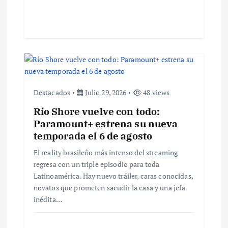
a
d
a
s
Destacados
Julio 29, 2026
48 views
Río Shore vuelve con todo:
Paramount+ estrena su nueva
temporada el 6 de agosto
El reality brasileño más intenso del streaming
regresa con un triple episodio para toda
Latinoamérica. Hay nuevo tráiler, caras conocidas,
novatos que prometen sacudir la casa y una jefa
inédita…