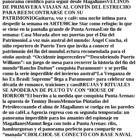
panorama científico para seguir desde Magallanes
VECINOS
DE PRIMAVERA VIAJAN AL CONFÍN DEL ESTRECHO
PARA REENCONTRARSE CON SU
PATRIMONIO
Guitarra, voz y café: una noche íntima para
despedir la semana en ARTE90
Cine Star como refugio: lo que
se viene en la pantalla grande de Punta Arenas
Este fin de
semana: Casa Morada abre sus puertas por el Día del
Patrimonio
La voz más austral del mundo: Ángel Concha, el
niño reportero de Puerto Toro que invita a conocer el
patrimonio del fin del mundo
Lectura recomendada para el
otoño austral: “Occidente imperecedero”
“Descubriendo Puerto
Williams”: un juego de mesa para recorrer la historia del fin del
mundo
“Rancho Dutton” conquista Paramount+ y se perfila
como la serie imperdible del invierno austral
“La Venganza de
los Ex Brasil: Supremo” llega a Paramount+ para celebrar una
década de romance, traiciones y caos
BRUJAS Y RITUALES
SE APODERAN DE PLUTO TV CON “HOUSE OF
HORROR”
El burrito a la medida que conquista Punta Arenas:
la apuesta de Tommy Beans
Memorias Pintadas del
Petróleo:cuando el alma de Magallanes se cuelga en las paredes
de un café
La Agencia regresa con su segunda temporada: un
panorama imperdible para los amantes del espionaje en
Magallanes
Mamut llega con todo a Punta Arenas: ribs,
hamburguesas y el panorama perfecto para compartir en
“manada”
CHOLCHOL SE CONECTÓ CON BASE NAVAL