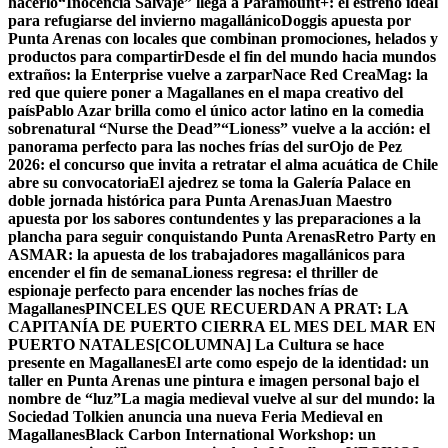
hacerlo
“Inocencia Salvaje” llega a Paramount+: el estreno ideal
para refugiarse del invierno magallánico
Doggis apuesta por
Punta Arenas con locales que combinan promociones, helados y
productos para compartir
Desde el fin del mundo hacia mundos
extraños: la Enterprise vuelve a zarpar
Nace Red CreaMag: la
red que quiere poner a Magallanes en el mapa creativo del
país
Pablo Azar brilla como el único actor latino en la comedia
sobrenatural “Nurse the Dead”
“Lioness” vuelve a la acción: el
panorama perfecto para las noches frías del sur
Ojo de Pez
2026: el concurso que invita a retratar el alma acuática de Chile
abre su convocatoria
El ajedrez se toma la Galería Palace en
doble jornada histórica para Punta Arenas
Juan Maestro
apuesta por los sabores contundentes y las preparaciones a la
plancha para seguir conquistando Punta Arenas
Retro Party en
ASMAR: la apuesta de los trabajadores magallánicos para
encender el fin de semana
Lioness regresa: el thriller de
espionaje perfecto para encender las noches frías de
Magallanes
PINCELES QUE RECUERDAN A PRAT: LA
CAPITANÍA DE PUERTO CIERRA EL MES DEL MAR EN
PUERTO NATALES
[COLUMNA] La Cultura se hace
presente en Magallanes
El arte como espejo de la identidad: un
taller en Punta Arenas une pintura e imagen personal bajo el
nombre de “luz”
La magia medieval vuelve al sur del mundo: la
Sociedad Tolkien anuncia una nueva Feria Medieval en
Magallanes
Black Carbon International Workshop: un