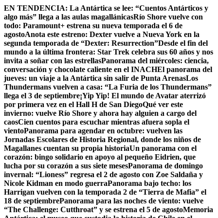
Skip
EN TENDENCIA:
La Antártica se lee: “Cuentos Antárticos y
to
algo más” llega a las aulas magallánicas
Río Shore vuelve con
content
todo: Paramount+ estrena su nueva temporada el 6 de
agosto
Anota este estreno: Dexter vuelve a Nueva York en la
segunda temporada de “Dexter: Resurrection”
Desde el fin del
mundo a la última frontera: Star Trek celebra sus 60 años y nos
invita a soñar con las estrellas
Panorama del miércoles: ciencia,
conversación y chocolate caliente en el INACH
El panorama del
jueves: un viaje a la Antártica sin salir de Punta Arenas
Los
Thundermans vuelven a casa: “La Furia de los Thundermans”
llega el 3 de septiembre
¡Yip Yip! El mundo de Avatar aterrizó
por primera vez en el Hall H de San Diego
Qué ver este
invierno: vuelve Río Shore y ahora hay alguien a cargo del
caos
Cien cuentos para escuchar mientras afuera sopla el
viento
Panorama para agendar en octubre: vuelven las
Jornadas Escolares de Historia Regional, donde los niños de
Magallanes cuentan su propia historia
Un panorama con el
corazón: bingo solidario en apoyo al pequeño Eidrien, que
lucha por su corazón a sus siete meses
Panorama de domingo
invernal: “Lioness” regresa el 2 de agosto con Zoe Saldaña y
Nicole Kidman en modo guerra
Panorama bajo techo: los
Harrigan vuelven con la temporada 2 de “Tierra de Mafia” el
18 de septiembre
Panorama para las noches de viento: vuelve
“The Challenge: Cutthroat” y se estrena el 5 de agosto
Memoria