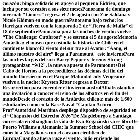
corazón: bingo solidario en apoyo al pequeño Eidrien, que
lucha por su corazón a sus siete meses
Panorama de domingo
invernal: “Lioness” regresa el 2 de agosto con Zoe Saldaña y
Nicole Kidman en modo guerra
Panorama bajo techo: los
Harrigan vuelven con la temporada 2 de “Tierra de Mafia” el
18 de septiembre
Panorama para las noches de viento: vuelve
“The Challenge: Cutthroat” y se estrena el 5 de agosto
Memoria
Antártica: el museo que custodia la historia de Chile en el
continente blanco
El viento del sur trae al Avatar: “Aang, el
último maestro del aire” llega a Paramount+ este invierno
Para
las noches largas del sur: Barry Pepper y Jeremy Strong
protagonizan “9/12”, la nueva apuesta de Paramount+
Del
Cabo de Hornos a la precordillera: las décimas del fin del
mundo florecieron en el Parque Mahuida
Lady Vengeance
vuelve a la noche: Krysten Ritter regresa a Dexter:
Resurrection para encender el invierno austral
Albatroslandia:
una invitación a conocer el reino de los albatros en el fin del
mundo
Desde el corazón de la Antártica chilena: más de 1.600
estudiantes conocen la Base Naval “Capitán Arturo
Prat”
Autoridad Marítima despliega dispositivo de seguridad en
el “Chapuzón del Estrecho 2026”
De Magdeburgo a Santiago,
con escala en Shanghái: la vida de Eva Rogazinski ya es libro
De
Puerto Williams a Alemania: la Summer School del CHIC que
conectó a Magallanes con el corazón científico de
Europa
Cuando afuera ruge el viento, julio enciende las