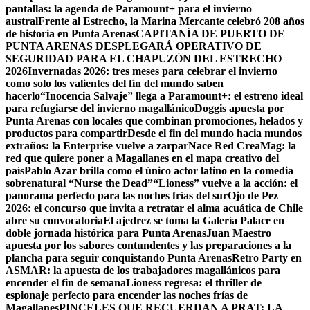
pantallas: la agenda de Paramount+ para el invierno
austral
Frente al Estrecho, la Marina Mercante celebró 208 años
de historia en Punta Arenas
CAPITANÍA DE PUERTO DE
PUNTA ARENAS DESPLEGARÁ OPERATIVO DE
SEGURIDAD PARA EL CHAPUZÓN DEL ESTRECHO
2026
Invernadas 2026: tres meses para celebrar el invierno
como solo los valientes del fin del mundo saben
hacerlo
“Inocencia Salvaje” llega a Paramount+: el estreno ideal
para refugiarse del invierno magallánico
Doggis apuesta por
Punta Arenas con locales que combinan promociones, helados y
productos para compartir
Desde el fin del mundo hacia mundos
extraños: la Enterprise vuelve a zarpar
Nace Red CreaMag: la
red que quiere poner a Magallanes en el mapa creativo del
país
Pablo Azar brilla como el único actor latino en la comedia
sobrenatural “Nurse the Dead”
“Lioness” vuelve a la acción: el
panorama perfecto para las noches frías del sur
Ojo de Pez
2026: el concurso que invita a retratar el alma acuática de Chile
abre su convocatoria
El ajedrez se toma la Galería Palace en
doble jornada histórica para Punta Arenas
Juan Maestro
apuesta por los sabores contundentes y las preparaciones a la
plancha para seguir conquistando Punta Arenas
Retro Party en
ASMAR: la apuesta de los trabajadores magallánicos para
encender el fin de semana
Lioness regresa: el thriller de
espionaje perfecto para encender las noches frías de
Magallanes
PINCELES QUE RECUERDAN A PRAT: LA