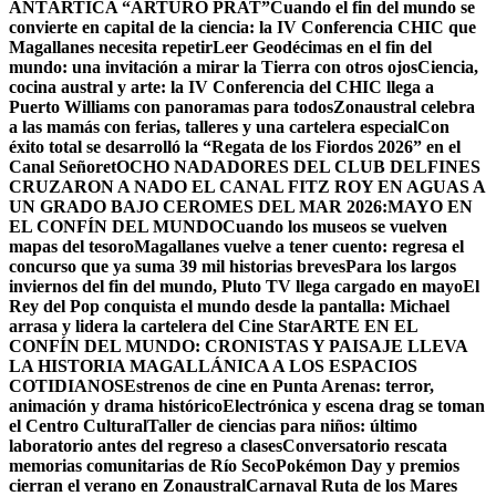
ANTÁRTICA “ARTURO PRAT”
Cuando el fin del mundo se
convierte en capital de la ciencia: la IV Conferencia CHIC que
Magallanes necesita repetir
Leer Geodécimas en el fin del
mundo: una invitación a mirar la Tierra con otros ojos
Ciencia,
cocina austral y arte: la IV Conferencia del CHIC llega a
Puerto Williams con panoramas para todos
Zonaustral celebra
a las mamás con ferias, talleres y una cartelera especial
Con
éxito total se desarrolló la “Regata de los Fiordos 2026” en el
Canal Señoret
OCHO NADADORES DEL CLUB DELFINES
CRUZARON A NADO EL CANAL FITZ ROY EN AGUAS A
UN GRADO BAJO CERO
MES DEL MAR 2026:MAYO EN
EL CONFÍN DEL MUNDO
Cuando los museos se vuelven
mapas del tesoro
Magallanes vuelve a tener cuento: regresa el
concurso que ya suma 39 mil historias breves
Para los largos
inviernos del fin del mundo, Pluto TV llega cargado en mayo
El
Rey del Pop conquista el mundo desde la pantalla: Michael
arrasa y lidera la cartelera del Cine Star
ARTE EN EL
CONFÍN DEL MUNDO: CRONISTAS Y PAISAJE LLEVA
LA HISTORIA MAGALLÁNICA A LOS ESPACIOS
COTIDIANOS
Estrenos de cine en Punta Arenas: terror,
animación y drama histórico
Electrónica y escena drag se toman
el Centro Cultural
Taller de ciencias para niños: último
laboratorio antes del regreso a clases
Conversatorio rescata
memorias comunitarias de Río Seco
Pokémon Day y premios
cierran el verano en Zonaustral
Carnaval Ruta de los Mares