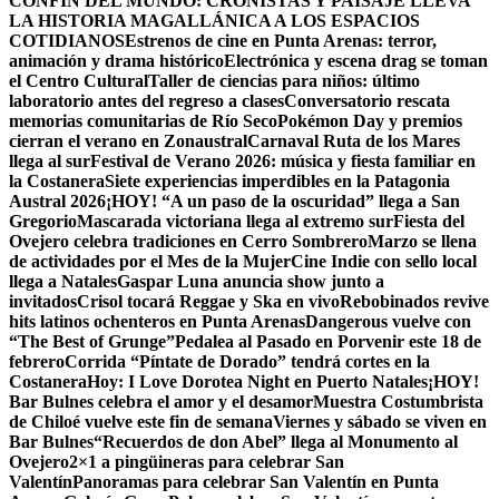
CONFÍN DEL MUNDO: CRONISTAS Y PAISAJE LLEVA
LA HISTORIA MAGALLÁNICA A LOS ESPACIOS
COTIDIANOS
Estrenos de cine en Punta Arenas: terror,
animación y drama histórico
Electrónica y escena drag se toman
el Centro Cultural
Taller de ciencias para niños: último
laboratorio antes del regreso a clases
Conversatorio rescata
memorias comunitarias de Río Seco
Pokémon Day y premios
cierran el verano en Zonaustral
Carnaval Ruta de los Mares
llega al sur
Festival de Verano 2026: música y fiesta familiar en
la Costanera
Siete experiencias imperdibles en la Patagonia
Austral 2026
¡HOY! “A un paso de la oscuridad” llega a San
Gregorio
Mascarada victoriana llega al extremo sur
Fiesta del
Ovejero celebra tradiciones en Cerro Sombrero
Marzo se llena
de actividades por el Mes de la Mujer
Cine Indie con sello local
llega a Natales
Gaspar Luna anuncia show junto a
invitados
Crisol tocará Reggae y Ska en vivo
Rebobinados revive
hits latinos ochenteros en Punta Arenas
Dangerous vuelve con
“The Best of Grunge”
Pedalea al Pasado en Porvenir este 18 de
febrero
Corrida “Píntate de Dorado” tendrá cortes en la
Costanera
Hoy: I Love Dorotea Night en Puerto Natales
¡HOY!
Bar Bulnes celebra el amor y el desamor
Muestra Costumbrista
de Chiloé vuelve este fin de semana
Viernes y sábado se viven en
Bar Bulnes
“Recuerdos de don Abel” llega al Monumento al
Ovejero
2×1 a pingüineras para celebrar San
Valentín
Panoramas para celebrar San Valentín en Punta