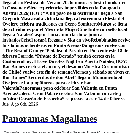
llega al sur
Festival de Verano 2026: música y fiesta familiar en
la Costanera
Siete experiencias imperdibles en la Patagonia
Austral 2026
¡HOY! “A un paso de la oscuridad” llega a San
Gregorio
Mascarada victoriana llega al extremo sur
Fiesta del
Ovejero celebra tradiciones en Cerro Sombrero
Marzo se llena
de actividades por el Mes de la Mujer
Cine Indie con sello local
llega a Natales
Gaspar Luna anuncia show junto a
invitados
Crisol tocará Reggae y Ska en vivo
Rebobinados revive
hits latinos ochenteros en Punta Arenas
Dangerous vuelve con
“The Best of Grunge”
Pedalea al Pasado en Porvenir este 18 de
febrero
Corrida “Píntate de Dorado” tendrá cortes en la
Costanera
Hoy: I Love Dorotea Night en Puerto Natales
¡HOY!
Bar Bulnes celebra el amor y el desamor
Muestra Costumbrista
de Chiloé vuelve este fin de semana
Viernes y sábado se viven en
Bar Bulnes
“Recuerdos de don Abel” llega al Monumento al
Ovejero
2×1 a pingüineras para celebrar San
Valentín
Panoramas para celebrar San Valentín en Punta
Arenas
Galería Gran Palace celebra San Valentín con arte y
música
“Corazón de Escarcha” se proyecta este 14 de febrero
Jue. Ago 6th, 2026
Panoramas Magallanes
¿Qué puedo hacer en Punta Arenas, Puerto Natales, Porvenir, Puerto Williams y otras