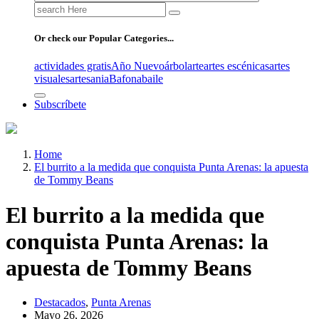
Search
for:
Or check our Popular Categories...
actividades gratis
Año Nuevo
árbol
arte
artes escénicas
artes
visuales
artesania
Bafona
baile
Subscríbete
Home
El burrito a la medida que conquista Punta Arenas: la apuesta
de Tommy Beans
El burrito a la medida que
conquista Punta Arenas: la
apuesta de Tommy Beans
Destacados
,
Punta Arenas
Mayo 26, 2026