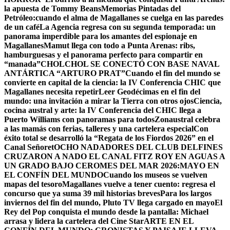
la apuesta de Tommy Beans
Memorias Pintadas del
Petróleo:cuando el alma de Magallanes se cuelga en las paredes
de un café
La Agencia regresa con su segunda temporada: un
panorama imperdible para los amantes del espionaje en
Magallanes
Mamut llega con todo a Punta Arenas: ribs,
hamburguesas y el panorama perfecto para compartir en
“manada”
CHOLCHOL SE CONECTÓ CON BASE NAVAL
ANTÁRTICA “ARTURO PRAT”
Cuando el fin del mundo se
convierte en capital de la ciencia: la IV Conferencia CHIC que
Magallanes necesita repetir
Leer Geodécimas en el fin del
mundo: una invitación a mirar la Tierra con otros ojos
Ciencia,
cocina austral y arte: la IV Conferencia del CHIC llega a
Puerto Williams con panoramas para todos
Zonaustral celebra
a las mamás con ferias, talleres y una cartelera especial
Con
éxito total se desarrolló la “Regata de los Fiordos 2026” en el
Canal Señoret
OCHO NADADORES DEL CLUB DELFINES
CRUZARON A NADO EL CANAL FITZ ROY EN AGUAS A
UN GRADO BAJO CERO
MES DEL MAR 2026:MAYO EN
EL CONFÍN DEL MUNDO
Cuando los museos se vuelven
mapas del tesoro
Magallanes vuelve a tener cuento: regresa el
concurso que ya suma 39 mil historias breves
Para los largos
inviernos del fin del mundo, Pluto TV llega cargado en mayo
El
Rey del Pop conquista el mundo desde la pantalla: Michael
arrasa y lidera la cartelera del Cine Star
ARTE EN EL