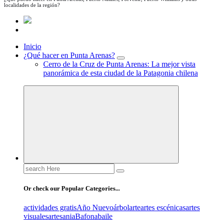
localidades de la región?
Inicio
¿Qué hacer en Punta Arenas?
Cerro de la Cruz de Punta Arenas: La mejor vista
panorámica de esta ciudad de la Patagonia chilena
Search
for:
Or check our Popular Categories...
actividades gratis
Año Nuevo
árbol
arte
artes escénicas
artes
visuales
artesania
Bafona
baile