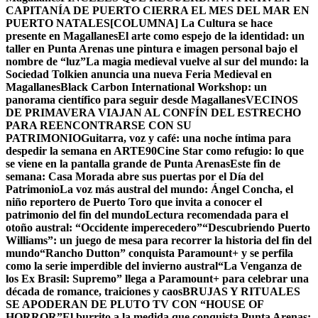
CAPITANÍA DE PUERTO CIERRA EL MES DEL MAR EN
PUERTO NATALES
[COLUMNA] La Cultura se hace
presente en Magallanes
El arte como espejo de la identidad: un
taller en Punta Arenas une pintura e imagen personal bajo el
nombre de “luz”
La magia medieval vuelve al sur del mundo: la
Sociedad Tolkien anuncia una nueva Feria Medieval en
Magallanes
Black Carbon International Workshop: un
panorama científico para seguir desde Magallanes
VECINOS
DE PRIMAVERA VIAJAN AL CONFÍN DEL ESTRECHO
PARA REENCONTRARSE CON SU
PATRIMONIO
Guitarra, voz y café: una noche íntima para
despedir la semana en ARTE90
Cine Star como refugio: lo que
se viene en la pantalla grande de Punta Arenas
Este fin de
semana: Casa Morada abre sus puertas por el Día del
Patrimonio
La voz más austral del mundo: Ángel Concha, el
niño reportero de Puerto Toro que invita a conocer el
patrimonio del fin del mundo
Lectura recomendada para el
otoño austral: “Occidente imperecedero”
“Descubriendo Puerto
Williams”: un juego de mesa para recorrer la historia del fin del
mundo
“Rancho Dutton” conquista Paramount+ y se perfila
como la serie imperdible del invierno austral
“La Venganza de
los Ex Brasil: Supremo” llega a Paramount+ para celebrar una
década de romance, traiciones y caos
BRUJAS Y RITUALES
SE APODERAN DE PLUTO TV CON “HOUSE OF
HORROR”
El burrito a la medida que conquista Punta Arenas: