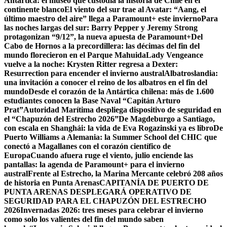
Antártica: el museo que custodia la historia de Chile en el
continente blanco
El viento del sur trae al Avatar: “Aang, el
último maestro del aire” llega a Paramount+ este invierno
Para
las noches largas del sur: Barry Pepper y Jeremy Strong
protagonizan “9/12”, la nueva apuesta de Paramount+
Del
Cabo de Hornos a la precordillera: las décimas del fin del
mundo florecieron en el Parque Mahuida
Lady Vengeance
vuelve a la noche: Krysten Ritter regresa a Dexter:
Resurrection para encender el invierno austral
Albatroslandia:
una invitación a conocer el reino de los albatros en el fin del
mundo
Desde el corazón de la Antártica chilena: más de 1.600
estudiantes conocen la Base Naval “Capitán Arturo
Prat”
Autoridad Marítima despliega dispositivo de seguridad en
el “Chapuzón del Estrecho 2026”
De Magdeburgo a Santiago,
con escala en Shanghái: la vida de Eva Rogazinski ya es libro
De
Puerto Williams a Alemania: la Summer School del CHIC que
conectó a Magallanes con el corazón científico de
Europa
Cuando afuera ruge el viento, julio enciende las
pantallas: la agenda de Paramount+ para el invierno
austral
Frente al Estrecho, la Marina Mercante celebró 208 años
de historia en Punta Arenas
CAPITANÍA DE PUERTO DE
PUNTA ARENAS DESPLEGARÁ OPERATIVO DE
SEGURIDAD PARA EL CHAPUZÓN DEL ESTRECHO
2026
Invernadas 2026: tres meses para celebrar el invierno
como solo los valientes del fin del mundo saben