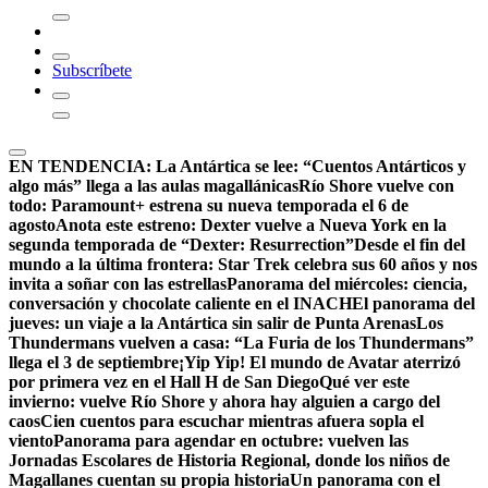
Subscríbete
EN TENDENCIA:
La Antártica se lee: “Cuentos Antárticos y
algo más” llega a las aulas magallánicas
Río Shore vuelve con
todo: Paramount+ estrena su nueva temporada el 6 de
agosto
Anota este estreno: Dexter vuelve a Nueva York en la
segunda temporada de “Dexter: Resurrection”
Desde el fin del
mundo a la última frontera: Star Trek celebra sus 60 años y nos
invita a soñar con las estrellas
Panorama del miércoles: ciencia,
conversación y chocolate caliente en el INACH
El panorama del
jueves: un viaje a la Antártica sin salir de Punta Arenas
Los
Thundermans vuelven a casa: “La Furia de los Thundermans”
llega el 3 de septiembre
¡Yip Yip! El mundo de Avatar aterrizó
por primera vez en el Hall H de San Diego
Qué ver este
invierno: vuelve Río Shore y ahora hay alguien a cargo del
caos
Cien cuentos para escuchar mientras afuera sopla el
viento
Panorama para agendar en octubre: vuelven las
Jornadas Escolares de Historia Regional, donde los niños de
Magallanes cuentan su propia historia
Un panorama con el