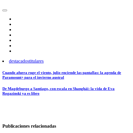
destacados
titulares
Navegación
Cuando afuera ruge el viento, julio enciende las pantallas: la agenda de
Paramount+ para el invierno austral
de
entradas
De Magdeburgo a Santiago, con escala en Shanghái: la vida de Eva
Rogazinski ya es libro
Publicaciones relacionadas