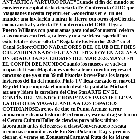
ANTÁRTICA “ARTURO PRAT”
Cuando el fin del mundo se
convierte en capital de la ciencia: la IV Conferencia CHIC que
Magallanes necesita repetir
Leer Geodécimas en el fin del
mundo: una invitación a mirar la Tierra con otros ojos
Ciencia,
cocina austral y arte: la IV Conferencia del CHIC llega a
Puerto Williams con panoramas para todos
Zonaustral celebra
a las mamás con ferias, talleres y una cartelera especial
Con
éxito total se desarrolló la “Regata de los Fiordos 2026” en el
Canal Señoret
OCHO NADADORES DEL CLUB DELFINES
CRUZARON A NADO EL CANAL FITZ ROY EN AGUAS A
UN GRADO BAJO CERO
MES DEL MAR 2026:MAYO EN
EL CONFÍN DEL MUNDO
Cuando los museos se vuelven
mapas del tesoro
Magallanes vuelve a tener cuento: regresa el
concurso que ya suma 39 mil historias breves
Para los largos
inviernos del fin del mundo, Pluto TV llega cargado en mayo
El
Rey del Pop conquista el mundo desde la pantalla: Michael
arrasa y lidera la cartelera del Cine Star
ARTE EN EL
CONFÍN DEL MUNDO: CRONISTAS Y PAISAJE LLEVA
LA HISTORIA MAGALLÁNICA A LOS ESPACIOS
COTIDIANOS
Estrenos de cine en Punta Arenas: terror,
animación y drama histórico
Electrónica y escena drag se toman
el Centro Cultural
Taller de ciencias para niños: último
laboratorio antes del regreso a clases
Conversatorio rescata
memorias comunitarias de Río Seco
Pokémon Day y premios
cierran el verano en Zonaustral
Carnaval Ruta de los Mares