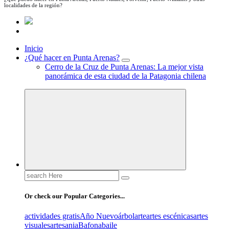
localidades de la región?
Inicio
¿Qué hacer en Punta Arenas?
Cerro de la Cruz de Punta Arenas: La mejor vista
panorámica de esta ciudad de la Patagonia chilena
Search
for:
Or check our Popular Categories...
actividades gratis
Año Nuevo
árbol
arte
artes escénicas
artes
visuales
artesania
Bafona
baile