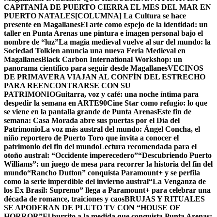
CAPITANÍA DE PUERTO CIERRA EL MES DEL MAR EN
PUERTO NATALES
[COLUMNA] La Cultura se hace
presente en Magallanes
El arte como espejo de la identidad: un
taller en Punta Arenas une pintura e imagen personal bajo el
nombre de “luz”
La magia medieval vuelve al sur del mundo: la
Sociedad Tolkien anuncia una nueva Feria Medieval en
Magallanes
Black Carbon International Workshop: un
panorama científico para seguir desde Magallanes
VECINOS
DE PRIMAVERA VIAJAN AL CONFÍN DEL ESTRECHO
PARA REENCONTRARSE CON SU
PATRIMONIO
Guitarra, voz y café: una noche íntima para
despedir la semana en ARTE90
Cine Star como refugio: lo que
se viene en la pantalla grande de Punta Arenas
Este fin de
semana: Casa Morada abre sus puertas por el Día del
Patrimonio
La voz más austral del mundo: Ángel Concha, el
niño reportero de Puerto Toro que invita a conocer el
patrimonio del fin del mundo
Lectura recomendada para el
otoño austral: “Occidente imperecedero”
“Descubriendo Puerto
Williams”: un juego de mesa para recorrer la historia del fin del
mundo
“Rancho Dutton” conquista Paramount+ y se perfila
como la serie imperdible del invierno austral
“La Venganza de
los Ex Brasil: Supremo” llega a Paramount+ para celebrar una
década de romance, traiciones y caos
BRUJAS Y RITUALES
SE APODERAN DE PLUTO TV CON “HOUSE OF
HORROR”
El burrito a la medida que conquista Punta Arenas: