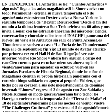
Skip
EN TENDENCIA:
La Antártica se lee: “Cuentos Antárticos y
to
algo más” llega a las aulas magallánicas
Río Shore vuelve con
content
todo: Paramount+ estrena su nueva temporada el 6 de
agosto
Anota este estreno: Dexter vuelve a Nueva York en la
segunda temporada de “Dexter: Resurrection”
Desde el fin del
mundo a la última frontera: Star Trek celebra sus 60 años y nos
invita a soñar con las estrellas
Panorama del miércoles: ciencia,
conversación y chocolate caliente en el INACH
El panorama del
jueves: un viaje a la Antártica sin salir de Punta Arenas
Los
Thundermans vuelven a casa: “La Furia de los Thundermans”
llega el 3 de septiembre
¡Yip Yip! El mundo de Avatar aterrizó
por primera vez en el Hall H de San Diego
Qué ver este
invierno: vuelve Río Shore y ahora hay alguien a cargo del
caos
Cien cuentos para escuchar mientras afuera sopla el
viento
Panorama para agendar en octubre: vuelven las
Jornadas Escolares de Historia Regional, donde los niños de
Magallanes cuentan su propia historia
Un panorama con el
corazón: bingo solidario en apoyo al pequeño Eidrien, que
lucha por su corazón a sus siete meses
Panorama de domingo
invernal: “Lioness” regresa el 2 de agosto con Zoe Saldaña y
Nicole Kidman en modo guerra
Panorama bajo techo: los
Harrigan vuelven con la temporada 2 de “Tierra de Mafia” el
18 de septiembre
Panorama para las noches de viento: vuelve
“The Challenge: Cutthroat” y se estrena el 5 de agosto
Memoria