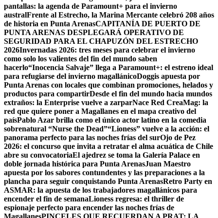
pantallas: la agenda de Paramount+ para el invierno
austral
Frente al Estrecho, la Marina Mercante celebró 208 años
de historia en Punta Arenas
CAPITANÍA DE PUERTO DE
PUNTA ARENAS DESPLEGARÁ OPERATIVO DE
SEGURIDAD PARA EL CHAPUZÓN DEL ESTRECHO
2026
Invernadas 2026: tres meses para celebrar el invierno
como solo los valientes del fin del mundo saben
hacerlo
“Inocencia Salvaje” llega a Paramount+: el estreno ideal
para refugiarse del invierno magallánico
Doggis apuesta por
Punta Arenas con locales que combinan promociones, helados y
productos para compartir
Desde el fin del mundo hacia mundos
extraños: la Enterprise vuelve a zarpar
Nace Red CreaMag: la
red que quiere poner a Magallanes en el mapa creativo del
país
Pablo Azar brilla como el único actor latino en la comedia
sobrenatural “Nurse the Dead”
“Lioness” vuelve a la acción: el
panorama perfecto para las noches frías del sur
Ojo de Pez
2026: el concurso que invita a retratar el alma acuática de Chile
abre su convocatoria
El ajedrez se toma la Galería Palace en
doble jornada histórica para Punta Arenas
Juan Maestro
apuesta por los sabores contundentes y las preparaciones a la
plancha para seguir conquistando Punta Arenas
Retro Party en
ASMAR: la apuesta de los trabajadores magallánicos para
encender el fin de semana
Lioness regresa: el thriller de
espionaje perfecto para encender las noches frías de
Magallanes
PINCELES QUE RECUERDAN A PRAT: LA