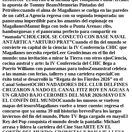
la apuesta de Tommy Beans
Memorias Pintadas del
Petróleo:cuando el alma de Magallanes se cuelga en las paredes
de un café
La Agencia regresa con su segunda temporada: un
panorama imperdible para los amantes del espionaje en
Magallanes
Mamut llega con todo a Punta Arenas: ribs,
hamburguesas y el panorama perfecto para compartir en
“manada”
CHOLCHOL SE CONECTÓ CON BASE NAVAL
ANTÁRTICA “ARTURO PRAT”
Cuando el fin del mundo se
convierte en capital de la ciencia: la IV Conferencia CHIC que
Magallanes necesita repetir
Leer Geodécimas en el fin del
mundo: una invitación a mirar la Tierra con otros ojos
Ciencia,
cocina austral y arte: la IV Conferencia del CHIC llega a
Puerto Williams con panoramas para todos
Zonaustral celebra
a las mamás con ferias, talleres y una cartelera especial
Con
éxito total se desarrolló la “Regata de los Fiordos 2026” en el
Canal Señoret
OCHO NADADORES DEL CLUB DELFINES
CRUZARON A NADO EL CANAL FITZ ROY EN AGUAS A
UN GRADO BAJO CERO
MES DEL MAR 2026:MAYO EN
EL CONFÍN DEL MUNDO
Cuando los museos se vuelven
mapas del tesoro
Magallanes vuelve a tener cuento: regresa el
concurso que ya suma 39 mil historias breves
Para los largos
inviernos del fin del mundo, Pluto TV llega cargado en mayo
El
Rey del Pop conquista el mundo desde la pantalla: Michael
arrasa y lidera la cartelera del Cine Star
ARTE EN EL