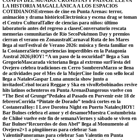
CONFÍN DEL MUNDO: CRONISTAS Y PAISAJE LLEVA
LA HISTORIA MAGALLÁNICA A LOS ESPACIOS
COTIDIANOS
Estrenos de cine en Punta Arenas: terror,
animación y drama histórico
Electrónica y escena drag se toman
el Centro Cultural
Taller de ciencias para niños: último
laboratorio antes del regreso a clases
Conversatorio rescata
memorias comunitarias de Río Seco
Pokémon Day y premios
cierran el verano en Zonaustral
Carnaval Ruta de los Mares
llega al sur
Festival de Verano 2026: música y fiesta familiar en
la Costanera
Siete experiencias imperdibles en la Patagonia
Austral 2026
¡HOY! “A un paso de la oscuridad” llega a San
Gregorio
Mascarada victoriana llega al extremo sur
Fiesta del
Ovejero celebra tradiciones en Cerro Sombrero
Marzo se llena
de actividades por el Mes de la Mujer
Cine Indie con sello local
llega a Natales
Gaspar Luna anuncia show junto a
invitados
Crisol tocará Reggae y Ska en vivo
Rebobinados revive
hits latinos ochenteros en Punta Arenas
Dangerous vuelve con
“The Best of Grunge”
Pedalea al Pasado en Porvenir este 18 de
febrero
Corrida “Píntate de Dorado” tendrá cortes en la
Costanera
Hoy: I Love Dorotea Night en Puerto Natales
¡HOY!
Bar Bulnes celebra el amor y el desamor
Muestra Costumbrista
de Chiloé vuelve este fin de semana
Viernes y sábado se viven en
Bar Bulnes
“Recuerdos de don Abel” llega al Monumento al
Ovejero
2×1 a pingüineras para celebrar San
Valentín
Panoramas para celebrar San Valentín en Punta