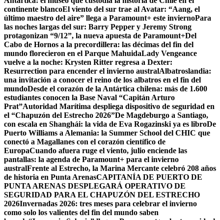
Antártica: el museo que custodia la historia de Chile en el
continente blanco
El viento del sur trae al Avatar: “Aang, el
último maestro del aire” llega a Paramount+ este invierno
Para
las noches largas del sur: Barry Pepper y Jeremy Strong
protagonizan “9/12”, la nueva apuesta de Paramount+
Del
Cabo de Hornos a la precordillera: las décimas del fin del
mundo florecieron en el Parque Mahuida
Lady Vengeance
vuelve a la noche: Krysten Ritter regresa a Dexter:
Resurrection para encender el invierno austral
Albatroslandia:
una invitación a conocer el reino de los albatros en el fin del
mundo
Desde el corazón de la Antártica chilena: más de 1.600
estudiantes conocen la Base Naval “Capitán Arturo
Prat”
Autoridad Marítima despliega dispositivo de seguridad en
el “Chapuzón del Estrecho 2026”
De Magdeburgo a Santiago,
con escala en Shanghái: la vida de Eva Rogazinski ya es libro
De
Puerto Williams a Alemania: la Summer School del CHIC que
conectó a Magallanes con el corazón científico de
Europa
Cuando afuera ruge el viento, julio enciende las
pantallas: la agenda de Paramount+ para el invierno
austral
Frente al Estrecho, la Marina Mercante celebró 208 años
de historia en Punta Arenas
CAPITANÍA DE PUERTO DE
PUNTA ARENAS DESPLEGARÁ OPERATIVO DE
SEGURIDAD PARA EL CHAPUZÓN DEL ESTRECHO
2026
Invernadas 2026: tres meses para celebrar el invierno
como solo los valientes del fin del mundo saben