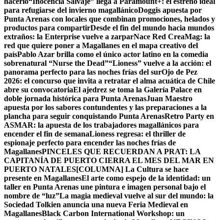
hacerlo
“Inocencia Salvaje” llega a Paramount+: el estreno ideal
para refugiarse del invierno magallánico
Doggis apuesta por
Punta Arenas con locales que combinan promociones, helados y
productos para compartir
Desde el fin del mundo hacia mundos
extraños: la Enterprise vuelve a zarpar
Nace Red CreaMag: la
red que quiere poner a Magallanes en el mapa creativo del
país
Pablo Azar brilla como el único actor latino en la comedia
sobrenatural “Nurse the Dead”
“Lioness” vuelve a la acción: el
panorama perfecto para las noches frías del sur
Ojo de Pez
2026: el concurso que invita a retratar el alma acuática de Chile
abre su convocatoria
El ajedrez se toma la Galería Palace en
doble jornada histórica para Punta Arenas
Juan Maestro
apuesta por los sabores contundentes y las preparaciones a la
plancha para seguir conquistando Punta Arenas
Retro Party en
ASMAR: la apuesta de los trabajadores magallánicos para
encender el fin de semana
Lioness regresa: el thriller de
espionaje perfecto para encender las noches frías de
Magallanes
PINCELES QUE RECUERDAN A PRAT: LA
CAPITANÍA DE PUERTO CIERRA EL MES DEL MAR EN
PUERTO NATALES
[COLUMNA] La Cultura se hace
presente en Magallanes
El arte como espejo de la identidad: un
taller en Punta Arenas une pintura e imagen personal bajo el
nombre de “luz”
La magia medieval vuelve al sur del mundo: la
Sociedad Tolkien anuncia una nueva Feria Medieval en
Magallanes
Black Carbon International Workshop: un