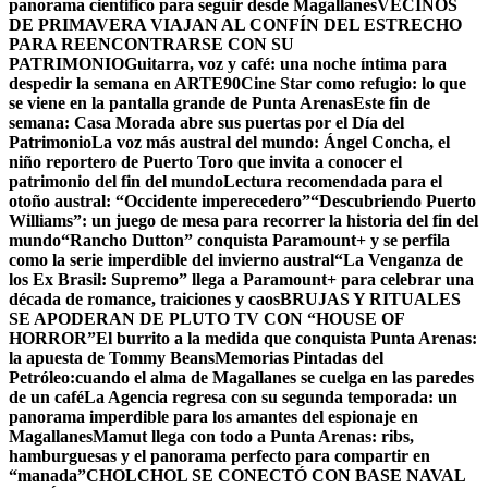
panorama científico para seguir desde Magallanes
VECINOS
DE PRIMAVERA VIAJAN AL CONFÍN DEL ESTRECHO
PARA REENCONTRARSE CON SU
PATRIMONIO
Guitarra, voz y café: una noche íntima para
despedir la semana en ARTE90
Cine Star como refugio: lo que
se viene en la pantalla grande de Punta Arenas
Este fin de
semana: Casa Morada abre sus puertas por el Día del
Patrimonio
La voz más austral del mundo: Ángel Concha, el
niño reportero de Puerto Toro que invita a conocer el
patrimonio del fin del mundo
Lectura recomendada para el
otoño austral: “Occidente imperecedero”
“Descubriendo Puerto
Williams”: un juego de mesa para recorrer la historia del fin del
mundo
“Rancho Dutton” conquista Paramount+ y se perfila
como la serie imperdible del invierno austral
“La Venganza de
los Ex Brasil: Supremo” llega a Paramount+ para celebrar una
década de romance, traiciones y caos
BRUJAS Y RITUALES
SE APODERAN DE PLUTO TV CON “HOUSE OF
HORROR”
El burrito a la medida que conquista Punta Arenas:
la apuesta de Tommy Beans
Memorias Pintadas del
Petróleo:cuando el alma de Magallanes se cuelga en las paredes
de un café
La Agencia regresa con su segunda temporada: un
panorama imperdible para los amantes del espionaje en
Magallanes
Mamut llega con todo a Punta Arenas: ribs,
hamburguesas y el panorama perfecto para compartir en
“manada”
CHOLCHOL SE CONECTÓ CON BASE NAVAL