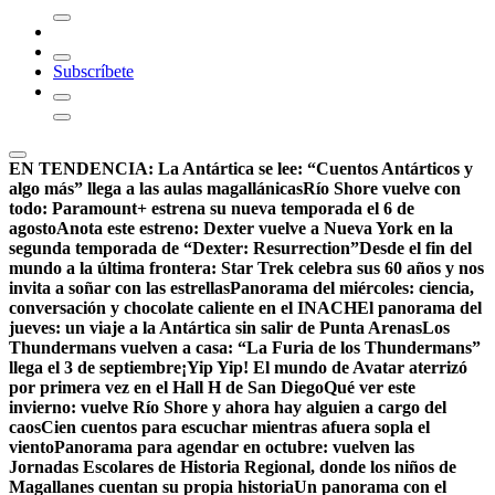
Subscríbete
EN TENDENCIA:
La Antártica se lee: “Cuentos Antárticos y
algo más” llega a las aulas magallánicas
Río Shore vuelve con
todo: Paramount+ estrena su nueva temporada el 6 de
agosto
Anota este estreno: Dexter vuelve a Nueva York en la
segunda temporada de “Dexter: Resurrection”
Desde el fin del
mundo a la última frontera: Star Trek celebra sus 60 años y nos
invita a soñar con las estrellas
Panorama del miércoles: ciencia,
conversación y chocolate caliente en el INACH
El panorama del
jueves: un viaje a la Antártica sin salir de Punta Arenas
Los
Thundermans vuelven a casa: “La Furia de los Thundermans”
llega el 3 de septiembre
¡Yip Yip! El mundo de Avatar aterrizó
por primera vez en el Hall H de San Diego
Qué ver este
invierno: vuelve Río Shore y ahora hay alguien a cargo del
caos
Cien cuentos para escuchar mientras afuera sopla el
viento
Panorama para agendar en octubre: vuelven las
Jornadas Escolares de Historia Regional, donde los niños de
Magallanes cuentan su propia historia
Un panorama con el