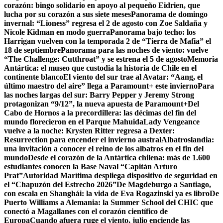
corazón: bingo solidario en apoyo al pequeño Eidrien, que
lucha por su corazón a sus siete meses
Panorama de domingo
invernal: “Lioness” regresa el 2 de agosto con Zoe Saldaña y
Nicole Kidman en modo guerra
Panorama bajo techo: los
Harrigan vuelven con la temporada 2 de “Tierra de Mafia” el
18 de septiembre
Panorama para las noches de viento: vuelve
“The Challenge: Cutthroat” y se estrena el 5 de agosto
Memoria
Antártica: el museo que custodia la historia de Chile en el
continente blanco
El viento del sur trae al Avatar: “Aang, el
último maestro del aire” llega a Paramount+ este invierno
Para
las noches largas del sur: Barry Pepper y Jeremy Strong
protagonizan “9/12”, la nueva apuesta de Paramount+
Del
Cabo de Hornos a la precordillera: las décimas del fin del
mundo florecieron en el Parque Mahuida
Lady Vengeance
vuelve a la noche: Krysten Ritter regresa a Dexter:
Resurrection para encender el invierno austral
Albatroslandia:
una invitación a conocer el reino de los albatros en el fin del
mundo
Desde el corazón de la Antártica chilena: más de 1.600
estudiantes conocen la Base Naval “Capitán Arturo
Prat”
Autoridad Marítima despliega dispositivo de seguridad en
el “Chapuzón del Estrecho 2026”
De Magdeburgo a Santiago,
con escala en Shanghái: la vida de Eva Rogazinski ya es libro
De
Puerto Williams a Alemania: la Summer School del CHIC que
conectó a Magallanes con el corazón científico de
Europa
Cuando afuera ruge el viento, julio enciende las