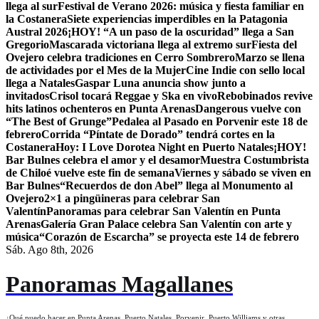
llega al sur
Festival de Verano 2026: música y fiesta familiar en
la Costanera
Siete experiencias imperdibles en la Patagonia
Austral 2026
¡HOY! “A un paso de la oscuridad” llega a San
Gregorio
Mascarada victoriana llega al extremo sur
Fiesta del
Ovejero celebra tradiciones en Cerro Sombrero
Marzo se llena
de actividades por el Mes de la Mujer
Cine Indie con sello local
llega a Natales
Gaspar Luna anuncia show junto a
invitados
Crisol tocará Reggae y Ska en vivo
Rebobinados revive
hits latinos ochenteros en Punta Arenas
Dangerous vuelve con
“The Best of Grunge”
Pedalea al Pasado en Porvenir este 18 de
febrero
Corrida “Píntate de Dorado” tendrá cortes en la
Costanera
Hoy: I Love Dorotea Night en Puerto Natales
¡HOY!
Bar Bulnes celebra el amor y el desamor
Muestra Costumbrista
de Chiloé vuelve este fin de semana
Viernes y sábado se viven en
Bar Bulnes
“Recuerdos de don Abel” llega al Monumento al
Ovejero
2×1 a pingüineras para celebrar San
Valentín
Panoramas para celebrar San Valentín en Punta
Arenas
Galería Gran Palace celebra San Valentín con arte y
música
“Corazón de Escarcha” se proyecta este 14 de febrero
Sáb. Ago 8th, 2026
Panoramas Magallanes
¿Qué puedo hacer en Punta Arenas, Puerto Natales, Porvenir, Puerto Williams y otras