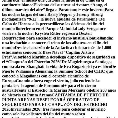
Antártica: el museo que custodia la historia de Chile en el
continente blanco
El viento del sur trae al Avatar: “Aang, el
último maestro del aire” llega a Paramount+ este invierno
Para
las noches largas del sur: Barry Pepper y Jeremy Strong
protagonizan “9/12”, la nueva apuesta de Paramount+
Del
Cabo de Hornos a la precordillera: las décimas del fin del
mundo florecieron en el Parque Mahuida
Lady Vengeance
vuelve a la noche: Krysten Ritter regresa a Dexter:
Resurrection para encender el invierno austral
Albatroslandia:
una invitación a conocer el reino de los albatros en el fin del
mundo
Desde el corazón de la Antártica chilena: más de 1.600
estudiantes conocen la Base Naval “Capitán Arturo
Prat”
Autoridad Marítima despliega dispositivo de seguridad en
el “Chapuzón del Estrecho 2026”
De Magdeburgo a Santiago,
con escala en Shanghái: la vida de Eva Rogazinski ya es libro
De
Puerto Williams a Alemania: la Summer School del CHIC que
conectó a Magallanes con el corazón científico de
Europa
Cuando afuera ruge el viento, julio enciende las
pantallas: la agenda de Paramount+ para el invierno
austral
Frente al Estrecho, la Marina Mercante celebró 208 años
de historia en Punta Arenas
CAPITANÍA DE PUERTO DE
PUNTA ARENAS DESPLEGARÁ OPERATIVO DE
SEGURIDAD PARA EL CHAPUZÓN DEL ESTRECHO
2026
Invernadas 2026: tres meses para celebrar el invierno
como solo los valientes del fin del mundo saben