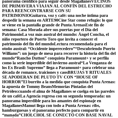
panorama científico para seguir desde Magallanes
VECINOS
DE PRIMAVERA VIAJAN AL CONFÍN DEL ESTRECHO
PARA REENCONTRARSE CON SU
PATRIMONIO
Guitarra, voz y café: una noche íntima para
despedir la semana en ARTE90
Cine Star como refugio: lo que
se viene en la pantalla grande de Punta Arenas
Este fin de
semana: Casa Morada abre sus puertas por el Día del
Patrimonio
La voz más austral del mundo: Ángel Concha, el
niño reportero de Puerto Toro que invita a conocer el
patrimonio del fin del mundo
Lectura recomendada para el
otoño austral: “Occidente imperecedero”
“Descubriendo Puerto
Williams”: un juego de mesa para recorrer la historia del fin del
mundo
“Rancho Dutton” conquista Paramount+ y se perfila
como la serie imperdible del invierno austral
“La Venganza de
los Ex Brasil: Supremo” llega a Paramount+ para celebrar una
década de romance, traiciones y caos
BRUJAS Y RITUALES
SE APODERAN DE PLUTO TV CON “HOUSE OF
HORROR”
El burrito a la medida que conquista Punta Arenas:
la apuesta de Tommy Beans
Memorias Pintadas del
Petróleo:cuando el alma de Magallanes se cuelga en las paredes
de un café
La Agencia regresa con su segunda temporada: un
panorama imperdible para los amantes del espionaje en
Magallanes
Mamut llega con todo a Punta Arenas: ribs,
hamburguesas y el panorama perfecto para compartir en
“manada”
CHOLCHOL SE CONECTÓ CON BASE NAVAL