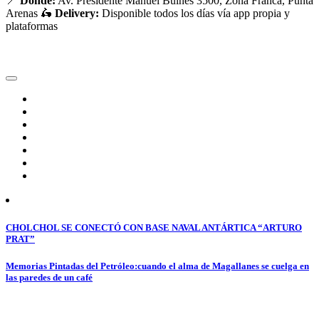
📍
Dónde:
Av. Presidente Manuel Bulnes 3500, Zona Franca, Punta
Arenas 🛵
Delivery:
Disponible todos los días vía app propia y
plataformas
Navegación
CHOLCHOL SE CONECTÓ CON BASE NAVAL ANTÁRTICA “ARTURO
PRAT”
de
entradas
Memorias Pintadas del Petróleo:cuando el alma de Magallanes se cuelga en
las paredes de un café