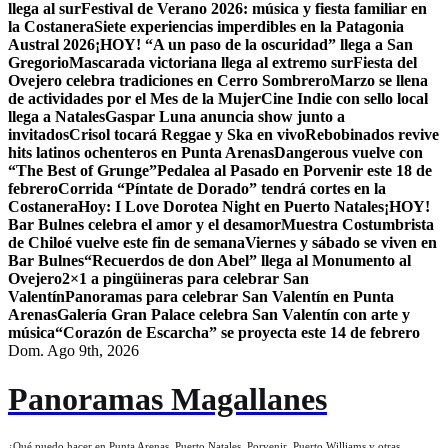
llega al sur
Festival de Verano 2026: música y fiesta familiar en
la Costanera
Siete experiencias imperdibles en la Patagonia
Austral 2026
¡HOY! “A un paso de la oscuridad” llega a San
Gregorio
Mascarada victoriana llega al extremo sur
Fiesta del
Ovejero celebra tradiciones en Cerro Sombrero
Marzo se llena
de actividades por el Mes de la Mujer
Cine Indie con sello local
llega a Natales
Gaspar Luna anuncia show junto a
invitados
Crisol tocará Reggae y Ska en vivo
Rebobinados revive
hits latinos ochenteros en Punta Arenas
Dangerous vuelve con
“The Best of Grunge”
Pedalea al Pasado en Porvenir este 18 de
febrero
Corrida “Píntate de Dorado” tendrá cortes en la
Costanera
Hoy: I Love Dorotea Night en Puerto Natales
¡HOY!
Bar Bulnes celebra el amor y el desamor
Muestra Costumbrista
de Chiloé vuelve este fin de semana
Viernes y sábado se viven en
Bar Bulnes
“Recuerdos de don Abel” llega al Monumento al
Ovejero
2×1 a pingüineras para celebrar San
Valentín
Panoramas para celebrar San Valentín en Punta
Arenas
Galería Gran Palace celebra San Valentín con arte y
música
“Corazón de Escarcha” se proyecta este 14 de febrero
Dom. Ago 9th, 2026
Panoramas Magallanes
¿Qué puedo hacer en Punta Arenas, Puerto Natales, Porvenir, Puerto Williams y otras