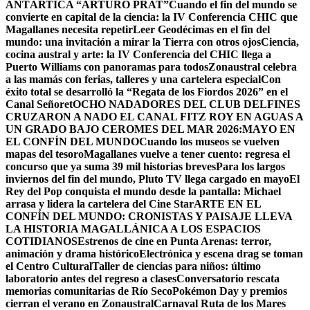
ANTÁRTICA “ARTURO PRAT”
Cuando el fin del mundo se
convierte en capital de la ciencia: la IV Conferencia CHIC que
Magallanes necesita repetir
Leer Geodécimas en el fin del
mundo: una invitación a mirar la Tierra con otros ojos
Ciencia,
cocina austral y arte: la IV Conferencia del CHIC llega a
Puerto Williams con panoramas para todos
Zonaustral celebra
a las mamás con ferias, talleres y una cartelera especial
Con
éxito total se desarrolló la “Regata de los Fiordos 2026” en el
Canal Señoret
OCHO NADADORES DEL CLUB DELFINES
CRUZARON A NADO EL CANAL FITZ ROY EN AGUAS A
UN GRADO BAJO CERO
MES DEL MAR 2026:MAYO EN
EL CONFÍN DEL MUNDO
Cuando los museos se vuelven
mapas del tesoro
Magallanes vuelve a tener cuento: regresa el
concurso que ya suma 39 mil historias breves
Para los largos
inviernos del fin del mundo, Pluto TV llega cargado en mayo
El
Rey del Pop conquista el mundo desde la pantalla: Michael
arrasa y lidera la cartelera del Cine Star
ARTE EN EL
CONFÍN DEL MUNDO: CRONISTAS Y PAISAJE LLEVA
LA HISTORIA MAGALLÁNICA A LOS ESPACIOS
COTIDIANOS
Estrenos de cine en Punta Arenas: terror,
animación y drama histórico
Electrónica y escena drag se toman
el Centro Cultural
Taller de ciencias para niños: último
laboratorio antes del regreso a clases
Conversatorio rescata
memorias comunitarias de Río Seco
Pokémon Day y premios
cierran el verano en Zonaustral
Carnaval Ruta de los Mares