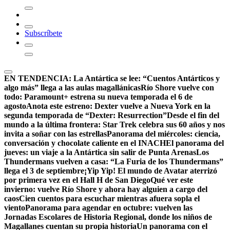
Subscríbete
EN TENDENCIA:
La Antártica se lee: “Cuentos Antárticos y
algo más” llega a las aulas magallánicas
Río Shore vuelve con
todo: Paramount+ estrena su nueva temporada el 6 de
agosto
Anota este estreno: Dexter vuelve a Nueva York en la
segunda temporada de “Dexter: Resurrection”
Desde el fin del
mundo a la última frontera: Star Trek celebra sus 60 años y nos
invita a soñar con las estrellas
Panorama del miércoles: ciencia,
conversación y chocolate caliente en el INACH
El panorama del
jueves: un viaje a la Antártica sin salir de Punta Arenas
Los
Thundermans vuelven a casa: “La Furia de los Thundermans”
llega el 3 de septiembre
¡Yip Yip! El mundo de Avatar aterrizó
por primera vez en el Hall H de San Diego
Qué ver este
invierno: vuelve Río Shore y ahora hay alguien a cargo del
caos
Cien cuentos para escuchar mientras afuera sopla el
viento
Panorama para agendar en octubre: vuelven las
Jornadas Escolares de Historia Regional, donde los niños de
Magallanes cuentan su propia historia
Un panorama con el