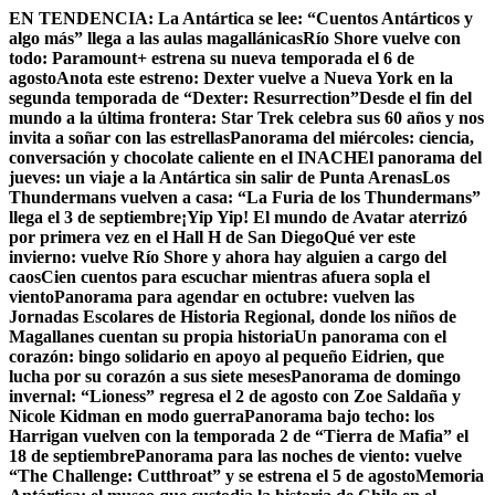
Skip
EN TENDENCIA:
La Antártica se lee: “Cuentos Antárticos y
to
algo más” llega a las aulas magallánicas
Río Shore vuelve con
content
todo: Paramount+ estrena su nueva temporada el 6 de
agosto
Anota este estreno: Dexter vuelve a Nueva York en la
segunda temporada de “Dexter: Resurrection”
Desde el fin del
mundo a la última frontera: Star Trek celebra sus 60 años y nos
invita a soñar con las estrellas
Panorama del miércoles: ciencia,
conversación y chocolate caliente en el INACH
El panorama del
jueves: un viaje a la Antártica sin salir de Punta Arenas
Los
Thundermans vuelven a casa: “La Furia de los Thundermans”
llega el 3 de septiembre
¡Yip Yip! El mundo de Avatar aterrizó
por primera vez en el Hall H de San Diego
Qué ver este
invierno: vuelve Río Shore y ahora hay alguien a cargo del
caos
Cien cuentos para escuchar mientras afuera sopla el
viento
Panorama para agendar en octubre: vuelven las
Jornadas Escolares de Historia Regional, donde los niños de
Magallanes cuentan su propia historia
Un panorama con el
corazón: bingo solidario en apoyo al pequeño Eidrien, que
lucha por su corazón a sus siete meses
Panorama de domingo
invernal: “Lioness” regresa el 2 de agosto con Zoe Saldaña y
Nicole Kidman en modo guerra
Panorama bajo techo: los
Harrigan vuelven con la temporada 2 de “Tierra de Mafia” el
18 de septiembre
Panorama para las noches de viento: vuelve
“The Challenge: Cutthroat” y se estrena el 5 de agosto
Memoria