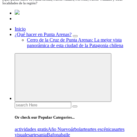
localidades de la región?
Inicio
¿Qué hacer en Punta Arenas?
Cerro de la Cruz de Punta Arenas: La mejor vista
panorámica de esta ciudad de la Patagonia chilena
Search
for:
Or check our Popular Categories...
actividades gratis
Año Nuevo
árbol
arte
artes escénicas
artes
visuales
artesania
Bafona
baile