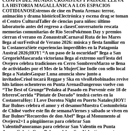
CONFÍN DEL MUNDO: CRONISTAS Y PAISAJE LLEVA
LA HISTORIA MAGALLÁNICA A LOS ESPACIOS
COTIDIANOS
Estrenos de cine en Punta Arenas: terror,
animación y drama histórico
Electrónica y escena drag se toman
el Centro Cultural
Taller de ciencias para niños: último
laboratorio antes del regreso a clases
Conversatorio rescata
memorias comunitarias de Río Seco
Pokémon Day y premios
cierran el verano en Zonaustral
Carnaval Ruta de los Mares
llega al sur
Festival de Verano 2026: música y fiesta familiar en
la Costanera
Siete experiencias imperdibles en la Patagonia
Austral 2026
¡HOY! “A un paso de la oscuridad” llega a San
Gregorio
Mascarada victoriana llega al extremo sur
Fiesta del
Ovejero celebra tradiciones en Cerro Sombrero
Marzo se llena
de actividades por el Mes de la Mujer
Cine Indie con sello local
llega a Natales
Gaspar Luna anuncia show junto a
invitados
Crisol tocará Reggae y Ska en vivo
Rebobinados revive
hits latinos ochenteros en Punta Arenas
Dangerous vuelve con
“The Best of Grunge”
Pedalea al Pasado en Porvenir este 18 de
febrero
Corrida “Píntate de Dorado” tendrá cortes en la
Costanera
Hoy: I Love Dorotea Night en Puerto Natales
¡HOY!
Bar Bulnes celebra el amor y el desamor
Muestra Costumbrista
de Chiloé vuelve este fin de semana
Viernes y sábado se viven en
Bar Bulnes
“Recuerdos de don Abel” llega al Monumento al
Ovejero
2×1 a pingüineras para celebrar San
Valentín
Panoramas para celebrar San Valentín en Punta