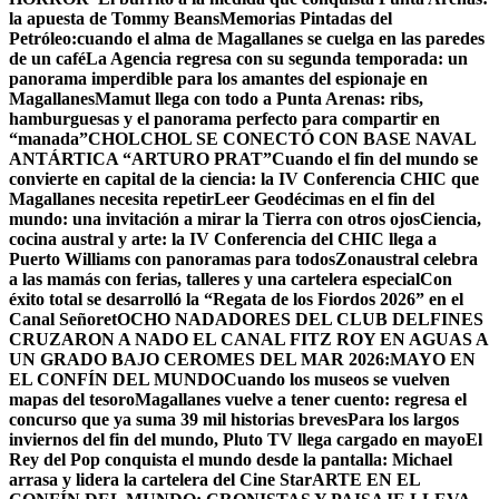
la apuesta de Tommy Beans
Memorias Pintadas del
Petróleo:cuando el alma de Magallanes se cuelga en las paredes
de un café
La Agencia regresa con su segunda temporada: un
panorama imperdible para los amantes del espionaje en
Magallanes
Mamut llega con todo a Punta Arenas: ribs,
hamburguesas y el panorama perfecto para compartir en
“manada”
CHOLCHOL SE CONECTÓ CON BASE NAVAL
ANTÁRTICA “ARTURO PRAT”
Cuando el fin del mundo se
convierte en capital de la ciencia: la IV Conferencia CHIC que
Magallanes necesita repetir
Leer Geodécimas en el fin del
mundo: una invitación a mirar la Tierra con otros ojos
Ciencia,
cocina austral y arte: la IV Conferencia del CHIC llega a
Puerto Williams con panoramas para todos
Zonaustral celebra
a las mamás con ferias, talleres y una cartelera especial
Con
éxito total se desarrolló la “Regata de los Fiordos 2026” en el
Canal Señoret
OCHO NADADORES DEL CLUB DELFINES
CRUZARON A NADO EL CANAL FITZ ROY EN AGUAS A
UN GRADO BAJO CERO
MES DEL MAR 2026:MAYO EN
EL CONFÍN DEL MUNDO
Cuando los museos se vuelven
mapas del tesoro
Magallanes vuelve a tener cuento: regresa el
concurso que ya suma 39 mil historias breves
Para los largos
inviernos del fin del mundo, Pluto TV llega cargado en mayo
El
Rey del Pop conquista el mundo desde la pantalla: Michael
arrasa y lidera la cartelera del Cine Star
ARTE EN EL