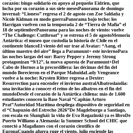
corazón: bingo solidario en apoyo al pequeño Eidrien, que
lucha por su corazón a sus siete meses
Panorama de domingo
invernal: “Lioness” regresa el 2 de agosto con Zoe Saldaña y
Nicole Kidman en modo guerra
Panorama bajo techo: los
Harrigan vuelven con la temporada 2 de “Tierra de Mafia” el
18 de septiembre
Panorama para las noches de viento: vuelve
“The Challenge: Cutthroat” y se estrena el 5 de agosto
Memoria
Antártica: el museo que custodia la historia de Chile en el
continente blanco
El viento del sur trae al Avatar: “Aang, el
último maestro del aire” llega a Paramount+ este invierno
Para
las noches largas del sur: Barry Pepper y Jeremy Strong
protagonizan “9/12”, la nueva apuesta de Paramount+
Del
Cabo de Hornos a la precordillera: las décimas del fin del
mundo florecieron en el Parque Mahuida
Lady Vengeance
vuelve a la noche: Krysten Ritter regresa a Dexter:
Resurrection para encender el invierno austral
Albatroslandia:
una invitación a conocer el reino de los albatros en el fin del
mundo
Desde el corazón de la Antártica chilena: más de 1.600
estudiantes conocen la Base Naval “Capitán Arturo
Prat”
Autoridad Marítima despliega dispositivo de seguridad en
el “Chapuzón del Estrecho 2026”
De Magdeburgo a Santiago,
con escala en Shanghái: la vida de Eva Rogazinski ya es libro
De
Puerto Williams a Alemania: la Summer School del CHIC que
conectó a Magallanes con el corazón científico de
Europa
Cuando afuera ruge el viento, julio enciende las