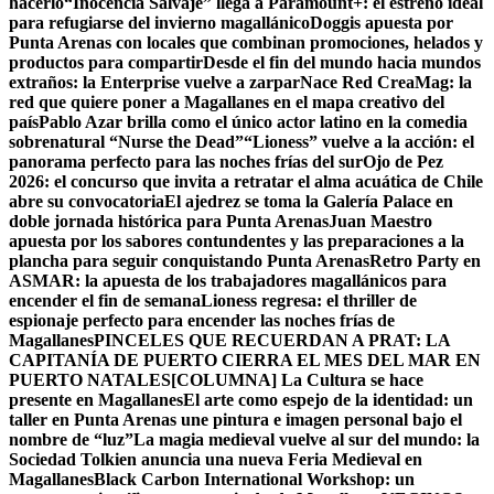
hacerlo
“Inocencia Salvaje” llega a Paramount+: el estreno ideal
para refugiarse del invierno magallánico
Doggis apuesta por
Punta Arenas con locales que combinan promociones, helados y
productos para compartir
Desde el fin del mundo hacia mundos
extraños: la Enterprise vuelve a zarpar
Nace Red CreaMag: la
red que quiere poner a Magallanes en el mapa creativo del
país
Pablo Azar brilla como el único actor latino en la comedia
sobrenatural “Nurse the Dead”
“Lioness” vuelve a la acción: el
panorama perfecto para las noches frías del sur
Ojo de Pez
2026: el concurso que invita a retratar el alma acuática de Chile
abre su convocatoria
El ajedrez se toma la Galería Palace en
doble jornada histórica para Punta Arenas
Juan Maestro
apuesta por los sabores contundentes y las preparaciones a la
plancha para seguir conquistando Punta Arenas
Retro Party en
ASMAR: la apuesta de los trabajadores magallánicos para
encender el fin de semana
Lioness regresa: el thriller de
espionaje perfecto para encender las noches frías de
Magallanes
PINCELES QUE RECUERDAN A PRAT: LA
CAPITANÍA DE PUERTO CIERRA EL MES DEL MAR EN
PUERTO NATALES
[COLUMNA] La Cultura se hace
presente en Magallanes
El arte como espejo de la identidad: un
taller en Punta Arenas une pintura e imagen personal bajo el
nombre de “luz”
La magia medieval vuelve al sur del mundo: la
Sociedad Tolkien anuncia una nueva Feria Medieval en
Magallanes
Black Carbon International Workshop: un