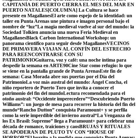
CAPITANÍA DE PUERTO CIERRA EL MES DEL MAR EN
PUERTO NATALES
[COLUMNA] La Cultura se hace
presente en Magallanes
El arte como espejo de la identidad: un
taller en Punta Arenas une pintura e imagen personal bajo el
nombre de “luz”
La magia medieval vuelve al sur del mundo: la
Sociedad Tolkien anuncia una nueva Feria Medieval en
Magallanes
Black Carbon International Workshop: un
panorama científico para seguir desde Magallanes
VECINOS
DE PRIMAVERA VIAJAN AL CONFÍN DEL ESTRECHO
PARA REENCONTRARSE CON SU
PATRIMONIO
Guitarra, voz y café: una noche íntima para
despedir la semana en ARTE90
Cine Star como refugio: lo que
se viene en la pantalla grande de Punta Arenas
Este fin de
semana: Casa Morada abre sus puertas por el Día del
Patrimonio
La voz más austral del mundo: Ángel Concha, el
niño reportero de Puerto Toro que invita a conocer el
patrimonio del fin del mundo
Lectura recomendada para el
otoño austral: “Occidente imperecedero”
“Descubriendo Puerto
Williams”: un juego de mesa para recorrer la historia del fin del
mundo
“Rancho Dutton” conquista Paramount+ y se perfila
como la serie imperdible del invierno austral
“La Venganza de
los Ex Brasil: Supremo” llega a Paramount+ para celebrar una
década de romance, traiciones y caos
BRUJAS Y RITUALES
SE APODERAN DE PLUTO TV CON “HOUSE OF
HORROR”
El burrito a la medida que conquista Punta Arenas: