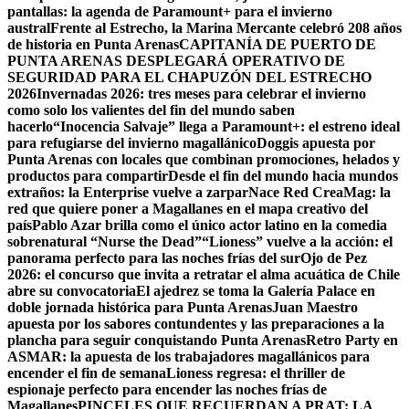
pantallas: la agenda de Paramount+ para el invierno
austral
Frente al Estrecho, la Marina Mercante celebró 208 años
de historia en Punta Arenas
CAPITANÍA DE PUERTO DE
PUNTA ARENAS DESPLEGARÁ OPERATIVO DE
SEGURIDAD PARA EL CHAPUZÓN DEL ESTRECHO
2026
Invernadas 2026: tres meses para celebrar el invierno
como solo los valientes del fin del mundo saben
hacerlo
“Inocencia Salvaje” llega a Paramount+: el estreno ideal
para refugiarse del invierno magallánico
Doggis apuesta por
Punta Arenas con locales que combinan promociones, helados y
productos para compartir
Desde el fin del mundo hacia mundos
extraños: la Enterprise vuelve a zarpar
Nace Red CreaMag: la
red que quiere poner a Magallanes en el mapa creativo del
país
Pablo Azar brilla como el único actor latino en la comedia
sobrenatural “Nurse the Dead”
“Lioness” vuelve a la acción: el
panorama perfecto para las noches frías del sur
Ojo de Pez
2026: el concurso que invita a retratar el alma acuática de Chile
abre su convocatoria
El ajedrez se toma la Galería Palace en
doble jornada histórica para Punta Arenas
Juan Maestro
apuesta por los sabores contundentes y las preparaciones a la
plancha para seguir conquistando Punta Arenas
Retro Party en
ASMAR: la apuesta de los trabajadores magallánicos para
encender el fin de semana
Lioness regresa: el thriller de
espionaje perfecto para encender las noches frías de
Magallanes
PINCELES QUE RECUERDAN A PRAT: LA