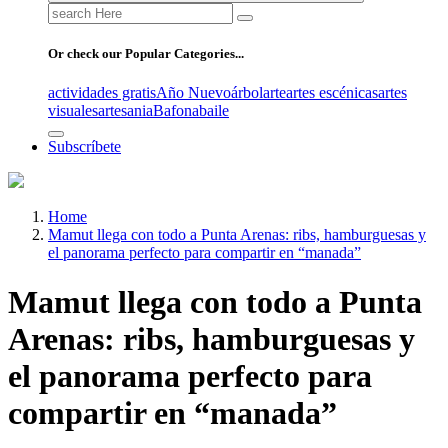
Search
for:
Or check our Popular Categories...
actividades gratis
Año Nuevo
árbol
arte
artes escénicas
artes
visuales
artesania
Bafona
baile
Subscríbete
Home
Mamut llega con todo a Punta Arenas: ribs, hamburguesas y
el panorama perfecto para compartir en “manada”
Mamut llega con todo a Punta
Arenas: ribs, hamburguesas y
el panorama perfecto para
compartir en “manada”