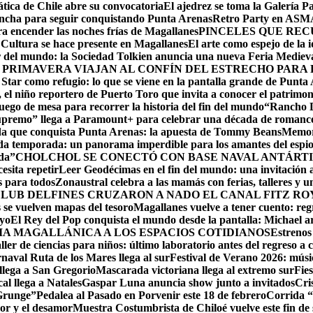
ática de Chile abre su convocatoria
El ajedrez se toma la Galería P
lancha para seguir conquistando Punta Arenas
Retro Party en ASMAR
ara encender las noches frías de Magallanes
PINCELES QUE REC
ltura se hace presente en Magallanes
El arte como espejo de la 
r del mundo: la Sociedad Tolkien anuncia una nueva Feria Mediev
 PRIMAVERA VIAJAN AL CONFÍN DEL ESTRECHO PARA
 Star como refugio: lo que se viene en la pantalla grande de Punta
el niño reportero de Puerto Toro que invita a conocer el patrimon
ego de mesa para recorrer la historia del fin del mundo
“Rancho D
upremo” llega a Paramount+ para celebrar una década de romance,
ida que conquista Punta Arenas: la apuesta de Tommy Beans
Memori
da temporada: un panorama imperdible para los amantes del espi
da”
CHOLCHOL SE CONECTÓ CON BASE NAVAL ANTÁRTI
esita repetir
Leer Geodécimas en el fin del mundo: una invitación a
 para todos
Zonaustral celebra a las mamás con ferias, talleres y u
LUB DELFINES CRUZARON A NADO EL CANAL FITZ ROY
se vuelven mapas del tesoro
Magallanes vuelve a tener cuento: reg
ayo
El Rey del Pop conquista el mundo desde la pantalla: Michael arr
RIA MAGALLÁNICA A LOS ESPACIOS COTIDIANOS
Estrenos
ller de ciencias para niños: último laboratorio antes del regreso a c
naval Ruta de los Mares llega al sur
Festival de Verano 2026: músic
llega a San Gregorio
Mascarada victoriana llega al extremo sur
Fie
cal llega a Natales
Gaspar Luna anuncia show junto a invitados
Cri
 Grunge”
Pedalea al Pasado en Porvenir este 18 de febrero
Corrida “
or y el desamor
Muestra Costumbrista de Chiloé vuelve este fin d