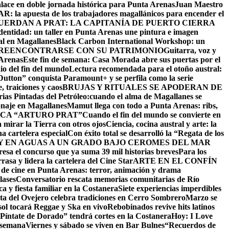
alace en doble jornada histórica para Punta Arenas
Juan Maestro
: la apuesta de los trabajadores magallánicos para encender el
UERDAN A PRAT: LA CAPITANÍA DE PUERTO CIERRA
identidad: un taller en Punta Arenas une pintura e imagen
al en Magallanes
Black Carbon International Workshop: un
 REENCONTRARSE CON SU PATRIMONIO
Guitarra, voz y
 Arenas
Este fin de semana: Casa Morada abre sus puertas por el
io del fin del mundo
Lectura recomendada para el otoño austral:
utton” conquista Paramount+ y se perfila como la serie
 traiciones y caos
BRUJAS Y RITUALES SE APODERAN DE
as Pintadas del Petróleo:cuando el alma de Magallanes se
onaje en Magallanes
Mamut llega con todo a Punta Arenas: ribs,
CA “ARTURO PRAT”
Cuando el fin del mundo se convierte en
 mirar la Tierra con otros ojos
Ciencia, cocina austral y arte: la
na cartelera especial
Con éxito total se desarrolló la “Regata de los
 EN AGUAS A UN GRADO BAJO CERO
MES DEL MAR
resa el concurso que ya suma 39 mil historias breves
Para los
asa y lidera la cartelera del Cine Star
ARTE EN EL CONFÍN
 de cine en Punta Arenas: terror, animación y drama
lases
Conversatorio rescata memorias comunitarias de Río
a y fiesta familiar en la Costanera
Siete experiencias imperdibles
sta del Ovejero celebra tradiciones en Cerro Sombrero
Marzo se
sol tocará Reggae y Ska en vivo
Rebobinados revive hits latinos
Píntate de Dorado” tendrá cortes en la Costanera
Hoy: I Love
e semana
Viernes y sábado se viven en Bar Bulnes
“Recuerdos de