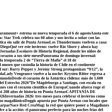
Paramount+ estrena su nueva temporada el 6 de agosto
Anota este
a: Star Trek celebra sus 60 años y nos invita a soñar con las
tica sin salir de Punta Arenas
Los Thundermans vuelven a casa:
 Diego
Qué ver este invierno: vuelve Río Shore y ahora hay
ornadas Escolares de Historia Regional, donde los niños de
orazón a sus siete meses
Panorama de domingo invernal:
la temporada 2 de “Tierra de Mafia” el 18 de
 museo que custodia la historia de Chile en el continente
el sur: Barry Pepper y Jeremy Strong protagonizan “9/12”, la
ida
Lady Vengeance vuelve a la noche: Krysten Ritter regresa a
l mundo
Desde el corazón de la Antártica chilena: más de 1.600
del Estrecho 2026”
De Magdeburgo a Santiago, con escala en
es con el corazón científico de Europa
Cuando afuera ruge el
ó 208 años de historia en Punta Arenas
CAPITANÍA DE
26
Invernadas 2026: tres meses para celebrar el invierno como
rno magallánico
Doggis apuesta por Punta Arenas con locales que
zarpar
Nace Red CreaMag: la red que quiere poner a Magallanes
ve a la acción: el panorama perfecto para las noches frías del