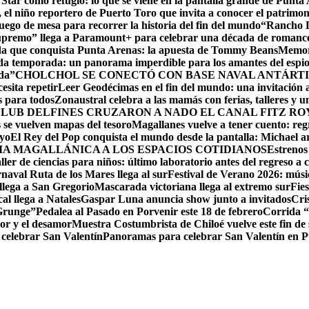
 Star como refugio: lo que se viene en la pantalla grande de Punta
el niño reportero de Puerto Toro que invita a conocer el patrimon
ego de mesa para recorrer la historia del fin del mundo
“Rancho D
upremo” llega a Paramount+ para celebrar una década de romance,
ida que conquista Punta Arenas: la apuesta de Tommy Beans
Memori
da temporada: un panorama imperdible para los amantes del espi
da”
CHOLCHOL SE CONECTÓ CON BASE NAVAL ANTÁRTI
esita repetir
Leer Geodécimas en el fin del mundo: una invitación a
 para todos
Zonaustral celebra a las mamás con ferias, talleres y u
LUB DELFINES CRUZARON A NADO EL CANAL FITZ ROY
se vuelven mapas del tesoro
Magallanes vuelve a tener cuento: reg
ayo
El Rey del Pop conquista el mundo desde la pantalla: Michael arr
RIA MAGALLÁNICA A LOS ESPACIOS COTIDIANOS
Estrenos
ller de ciencias para niños: último laboratorio antes del regreso a c
naval Ruta de los Mares llega al sur
Festival de Verano 2026: músic
llega a San Gregorio
Mascarada victoriana llega al extremo sur
Fie
cal llega a Natales
Gaspar Luna anuncia show junto a invitados
Cri
 Grunge”
Pedalea al Pasado en Porvenir este 18 de febrero
Corrida “
or y el desamor
Muestra Costumbrista de Chiloé vuelve este fin d
 celebrar San Valentín
Panoramas para celebrar San Valentín en 