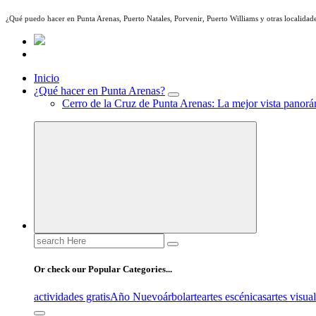
¿Qué puedo hacer en Punta Arenas, Puerto Natales, Porvenir, Puerto Williams y otras localidade
Inicio
¿Qué hacer en Punta Arenas?
Cerro de la Cruz de Punta Arenas: La mejor vista panorám
Search
for:
Or check our Popular Categories...
actividades gratis
Año Nuevo
árbol
arte
artes escénicas
artes visua