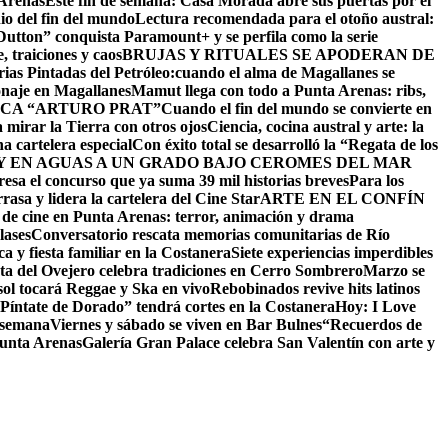
 Arenas
Este fin de semana: Casa Morada abre sus puertas por el
io del fin del mundo
Lectura recomendada para el otoño austral:
utton” conquista Paramount+ y se perfila como la serie
 traiciones y caos
BRUJAS Y RITUALES SE APODERAN DE
as Pintadas del Petróleo:cuando el alma de Magallanes se
onaje en Magallanes
Mamut llega con todo a Punta Arenas: ribs,
CA “ARTURO PRAT”
Cuando el fin del mundo se convierte en
 mirar la Tierra con otros ojos
Ciencia, cocina austral y arte: la
na cartelera especial
Con éxito total se desarrolló la “Regata de los
 EN AGUAS A UN GRADO BAJO CERO
MES DEL MAR
resa el concurso que ya suma 39 mil historias breves
Para los
asa y lidera la cartelera del Cine Star
ARTE EN EL CONFÍN
 de cine en Punta Arenas: terror, animación y drama
lases
Conversatorio rescata memorias comunitarias de Río
a y fiesta familiar en la Costanera
Siete experiencias imperdibles
sta del Ovejero celebra tradiciones en Cerro Sombrero
Marzo se
sol tocará Reggae y Ska en vivo
Rebobinados revive hits latinos
Píntate de Dorado” tendrá cortes en la Costanera
Hoy: I Love
e semana
Viernes y sábado se viven en Bar Bulnes
“Recuerdos de
Punta Arenas
Galería Gran Palace celebra San Valentín con arte y