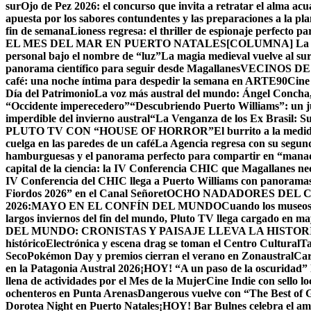
sur
Ojo de Pez 2026: el concurso que invita a retratar el alma acu
apuesta por los sabores contundentes y las preparaciones a la p
fin de semana
Lioness regresa: el thriller de espionaje perfecto p
EL MES DEL MAR EN PUERTO NATALES
[COLUMNA] La Cu
personal bajo el nombre de “luz”
La magia medieval vuelve al su
panorama científico para seguir desde Magallanes
VECINOS DE
café: una noche íntima para despedir la semana en ARTE90
Cine
Día del Patrimonio
La voz más austral del mundo: Ángel Concha, 
“Occidente imperecedero”
“Descubriendo Puerto Williams”: un ju
imperdible del invierno austral
“La Venganza de los Ex Brasil: S
PLUTO TV CON “HOUSE OF HORROR”
El burrito a la med
cuelga en las paredes de un café
La Agencia regresa con su segun
hamburguesas y el panorama perfecto para compartir en “mana
capital de la ciencia: la IV Conferencia CHIC que Magallanes nec
IV Conferencia del CHIC llega a Puerto Williams con panoramas
Fiordos 2026” en el Canal Señoret
OCHO NADADORES DEL C
2026:MAYO EN EL CONFÍN DEL MUNDO
Cuando los museos 
largos inviernos del fin del mundo, Pluto TV llega cargado en m
DEL MUNDO: CRONISTAS Y PAISAJE LLEVA LA HISTO
histórico
Electrónica y escena drag se toman el Centro Cultural
Ta
Seco
Pokémon Day y premios cierran el verano en Zonaustral
Car
en la Patagonia Austral 2026
¡HOY! “A un paso de la oscuridad” 
llena de actividades por el Mes de la Mujer
Cine Indie con sello lo
ochenteros en Punta Arenas
Dangerous vuelve con “The Best of
Dorotea Night en Puerto Natales
¡HOY! Bar Bulnes celebra el am