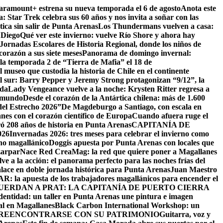
Paramount+ estrena su nueva temporada el 6 de agosto
Anota este
a: Star Trek celebra sus 60 años y nos invita a soñar con las
tica sin salir de Punta Arenas
Los Thundermans vuelven a casa:
 Diego
Qué ver este invierno: vuelve Río Shore y ahora hay
ornadas Escolares de Historia Regional, donde los niños de
orazón a sus siete meses
Panorama de domingo invernal:
la temporada 2 de “Tierra de Mafia” el 18 de
 museo que custodia la historia de Chile en el continente
el sur: Barry Pepper y Jeremy Strong protagonizan “9/12”, la
ida
Lady Vengeance vuelve a la noche: Krysten Ritter regresa a
l mundo
Desde el corazón de la Antártica chilena: más de 1.600
del Estrecho 2026”
De Magdeburgo a Santiago, con escala en
es con el corazón científico de Europa
Cuando afuera ruge el
ó 208 años de historia en Punta Arenas
CAPITANÍA DE
26
Invernadas 2026: tres meses para celebrar el invierno como
rno magallánico
Doggis apuesta por Punta Arenas con locales que
zarpar
Nace Red CreaMag: la red que quiere poner a Magallanes
ve a la acción: el panorama perfecto para las noches frías del
alace en doble jornada histórica para Punta Arenas
Juan Maestro
: la apuesta de los trabajadores magallánicos para encender el
UERDAN A PRAT: LA CAPITANÍA DE PUERTO CIERRA
identidad: un taller en Punta Arenas une pintura e imagen
al en Magallanes
Black Carbon International Workshop: un
 REENCONTRARSE CON SU PATRIMONIO
Guitarra, voz y