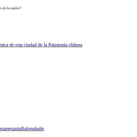
s de la región?
ica de esta ciudad de la Patagonia chilena
les
artesania
Bafona
baile