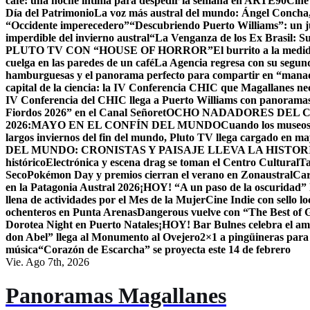
café: una noche íntima para despedir la semana en ARTE90
Cine
Día del Patrimonio
La voz más austral del mundo: Ángel Concha, 
“Occidente imperecedero”
“Descubriendo Puerto Williams”: un ju
imperdible del invierno austral
“La Venganza de los Ex Brasil: S
PLUTO TV CON “HOUSE OF HORROR”
El burrito a la med
cuelga en las paredes de un café
La Agencia regresa con su segun
hamburguesas y el panorama perfecto para compartir en “mana
capital de la ciencia: la IV Conferencia CHIC que Magallanes nec
IV Conferencia del CHIC llega a Puerto Williams con panoramas
Fiordos 2026” en el Canal Señoret
OCHO NADADORES DEL C
2026:MAYO EN EL CONFÍN DEL MUNDO
Cuando los museos 
largos inviernos del fin del mundo, Pluto TV llega cargado en m
DEL MUNDO: CRONISTAS Y PAISAJE LLEVA LA HISTO
histórico
Electrónica y escena drag se toman el Centro Cultural
Ta
Seco
Pokémon Day y premios cierran el verano en Zonaustral
Car
en la Patagonia Austral 2026
¡HOY! “A un paso de la oscuridad” 
llena de actividades por el Mes de la Mujer
Cine Indie con sello lo
ochenteros en Punta Arenas
Dangerous vuelve con “The Best of
Dorotea Night en Puerto Natales
¡HOY! Bar Bulnes celebra el am
don Abel” llega al Monumento al Ovejero
2×1 a pingüineras para
música
“Corazón de Escarcha” se proyecta este 14 de febrero
Vie. Ago 7th, 2026
Panoramas Magallanes