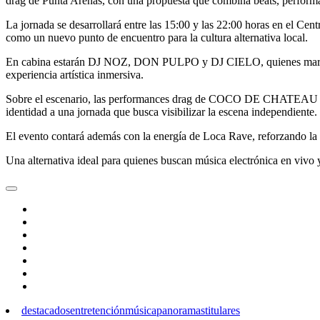
drag de Punta Arenas, con una propuesta que combina beats, perform
La jornada se desarrollará entre las 15:00 y las 22:00 horas en el C
como un nuevo punto de encuentro para la cultura alternativa local.
En cabina estarán DJ NOZ, DON PULPO y DJ CIELO, quienes marcará
experiencia artística inmersiva.
Sobre el escenario, las performances drag de COCO DE CHATEAU y B
identidad a una jornada que busca visibilizar la escena independiente.
El evento contará además con la energía de Loca Rave, reforzando la i
Una alternativa ideal para quienes buscan música electrónica en vivo 
destacados
entretención
música
panoramas
titulares