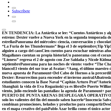
Subscríbete
EN TENDENCIA:
La Antártica se lee: “Cuentos Antárticos y al
estreno: Dexter vuelve a Nueva York en la segunda temporada d
estrellas
Panorama del miércoles: ciencia, conversación y chocola
“La Furia de los Thundermans” llega el 3 de septiembre
¡Yip Yip
alguien a cargo del caos
Cien cuentos para escuchar mientras afue
Magallanes cuentan su propia historia
Un panorama con el corazón
“Lioness” regresa el 2 de agosto con Zoe Saldaña y Nicole Kid
septiembre
Panorama para las noches de viento: vuelve “The Chall
blanco
El viento del sur trae al Avatar: “Aang, el último maestro 
nueva apuesta de Paramount+
Del Cabo de Hornos a la precordil
Dexter: Resurrection para encender el invierno austral
Albatrosla
estudiantes conocen la Base Naval “Capitán Arturo Prat”
Autorid
Shanghái: la vida de Eva Rogazinski ya es libro
De Puerto Willia
viento, julio enciende las pantallas: la agenda de Paramount+ par
PUERTO DE PUNTA ARENAS DESPLEGARÁ OPERATIVO 
solo los valientes del fin del mundo saben hacerlo
“Inocencia Salva
combinan promociones, helados y productos para compartir
Desd
en el mapa creativo del país
Pablo Azar brilla como el único acto