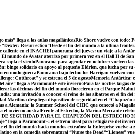
go más” llega a las aulas magallánicas
Río Shore vuelve con todo: 
e “Dexter: Resurrection”
Desde el fin del mundo a la última fronter
te caliente en el INACH
El panorama del jueves: un viaje a la Antár
! El mundo de Avatar aterrizó por primera vez en el Hall H de San
ra sopla el viento
Panorama para agendar en octubre: vuelven las J
: bingo solidario en apoyo al pequeño Eidrien, que lucha por su c
man en modo guerra
Panorama bajo techo: los Harrigan vuelven con 
enge: Cutthroat” y se estrena el 5 de agosto
Memoria Antártica: el
del aire” llega a Paramount+ este invierno
Para las noches largas d
lera: las décimas del fin del mundo florecieron en el Parque Mahu
ndia: una invitación a conocer el reino de los albatros en el fin de
ad Marítima despliega dispositivo de seguridad en el “Chapuzón 
ms a Alemania: la Summer School del CHIC que conectó a Magallan
a el invierno austral
Frente al Estrecho, la Marina Mercante celebr
DE SEGURIDAD PARA EL CHAPUZÓN DEL ESTRECHO 20
je” llega a Paramount+: el estreno ideal para refugiarse del invie
e el fin del mundo hacia mundos extraños: la Enterprise vuelve a 
r latino en la comedia sobrenatural “Nurse the Dead”
“Lioness” vuel