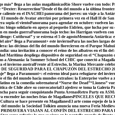
go más” llega a las aulas magallánicas
Río Shore vuelve con todo: 
e “Dexter: Resurrection”
Desde el fin del mundo a la última fronter
te caliente en el INACH
El panorama del jueves: un viaje a la Antár
! El mundo de Avatar aterrizó por primera vez en el Hall H de San
ra sopla el viento
Panorama para agendar en octubre: vuelven las J
: bingo solidario en apoyo al pequeño Eidrien, que lucha por su c
man en modo guerra
Panorama bajo techo: los Harrigan vuelven con 
enge: Cutthroat” y se estrena el 5 de agosto
Memoria Antártica: el
del aire” llega a Paramount+ este invierno
Para las noches largas d
lera: las décimas del fin del mundo florecieron en el Parque Mahu
ndia: una invitación a conocer el reino de los albatros en el fin de
ad Marítima despliega dispositivo de seguridad en el “Chapuzón 
ms a Alemania: la Summer School del CHIC que conectó a Magallan
a el invierno austral
Frente al Estrecho, la Marina Mercante celebr
DE SEGURIDAD PARA EL CHAPUZÓN DEL ESTRECHO 20
je” llega a Paramount+: el estreno ideal para refugiarse del invie
e el fin del mundo hacia mundos extraños: la Enterprise vuelve a 
r latino en la comedia sobrenatural “Nurse the Dead”
“Lioness” vuel
ática de Chile abre su convocatoria
El ajedrez se toma la Galería P
lancha para seguir conquistando Punta Arenas
Retro Party en ASMAR
ara encender las noches frías de Magallanes
PINCELES QUE REC
ltura se hace presente en Magallanes
El arte como espejo de la 
r del mundo: la Sociedad Tolkien anuncia una nueva Feria Mediev
 PRIMAVERA VIAJAN AL CONFÍN DEL ESTRECHO PARA