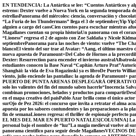
Skip
EN TENDENCIA:
La Antártica se lee: “Cuentos Antárticos y al
to
estreno: Dexter vuelve a Nueva York en la segunda temporada d
content
estrellas
Panorama del miércoles: ciencia, conversación y chocola
“La Furia de los Thundermans” llega el 3 de septiembre
¡Yip Yip
alguien a cargo del caos
Cien cuentos para escuchar mientras afue
Magallanes cuentan su propia historia
Un panorama con el corazón
“Lioness” regresa el 2 de agosto con Zoe Saldaña y Nicole Kid
septiembre
Panorama para las noches de viento: vuelve “The Chall
blanco
El viento del sur trae al Avatar: “Aang, el último maestro 
nueva apuesta de Paramount+
Del Cabo de Hornos a la precordil
Dexter: Resurrection para encender el invierno austral
Albatrosla
estudiantes conocen la Base Naval “Capitán Arturo Prat”
Autorid
Shanghái: la vida de Eva Rogazinski ya es libro
De Puerto Willia
viento, julio enciende las pantallas: la agenda de Paramount+ par
PUERTO DE PUNTA ARENAS DESPLEGARÁ OPERATIVO 
solo los valientes del fin del mundo saben hacerlo
“Inocencia Salva
combinan promociones, helados y productos para compartir
Desd
en el mapa creativo del país
Pablo Azar brilla como el único acto
sur
Ojo de Pez 2026: el concurso que invita a retratar el alma acu
apuesta por los sabores contundentes y las preparaciones a la p
fin de semana
Lioness regresa: el thriller de espionaje perfecto p
EL MES DEL MAR EN PUERTO NATALES
[COLUMNA] La Cu
personal bajo el nombre de “luz”
La magia medieval vuelve al su
panorama científico para seguir desde Magallanes
VECINOS DE