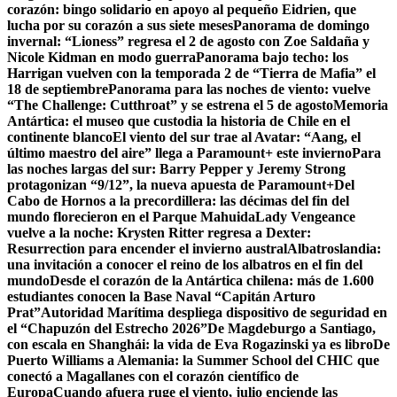
corazón: bingo solidario en apoyo al pequeño Eidrien, que
lucha por su corazón a sus siete meses
Panorama de domingo
invernal: “Lioness” regresa el 2 de agosto con Zoe Saldaña y
Nicole Kidman en modo guerra
Panorama bajo techo: los
Harrigan vuelven con la temporada 2 de “Tierra de Mafia” el
18 de septiembre
Panorama para las noches de viento: vuelve
“The Challenge: Cutthroat” y se estrena el 5 de agosto
Memoria
Antártica: el museo que custodia la historia de Chile en el
continente blanco
El viento del sur trae al Avatar: “Aang, el
último maestro del aire” llega a Paramount+ este invierno
Para
las noches largas del sur: Barry Pepper y Jeremy Strong
protagonizan “9/12”, la nueva apuesta de Paramount+
Del
Cabo de Hornos a la precordillera: las décimas del fin del
mundo florecieron en el Parque Mahuida
Lady Vengeance
vuelve a la noche: Krysten Ritter regresa a Dexter:
Resurrection para encender el invierno austral
Albatroslandia:
una invitación a conocer el reino de los albatros en el fin del
mundo
Desde el corazón de la Antártica chilena: más de 1.600
estudiantes conocen la Base Naval “Capitán Arturo
Prat”
Autoridad Marítima despliega dispositivo de seguridad en
el “Chapuzón del Estrecho 2026”
De Magdeburgo a Santiago,
con escala en Shanghái: la vida de Eva Rogazinski ya es libro
De
Puerto Williams a Alemania: la Summer School del CHIC que
conectó a Magallanes con el corazón científico de
Europa
Cuando afuera ruge el viento, julio enciende las