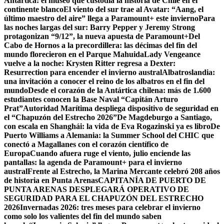
Antártica: el museo que custodia la historia de Chile en el
continente blanco
El viento del sur trae al Avatar: “Aang, el
último maestro del aire” llega a Paramount+ este invierno
Para
las noches largas del sur: Barry Pepper y Jeremy Strong
protagonizan “9/12”, la nueva apuesta de Paramount+
Del
Cabo de Hornos a la precordillera: las décimas del fin del
mundo florecieron en el Parque Mahuida
Lady Vengeance
vuelve a la noche: Krysten Ritter regresa a Dexter:
Resurrection para encender el invierno austral
Albatroslandia:
una invitación a conocer el reino de los albatros en el fin del
mundo
Desde el corazón de la Antártica chilena: más de 1.600
estudiantes conocen la Base Naval “Capitán Arturo
Prat”
Autoridad Marítima despliega dispositivo de seguridad en
el “Chapuzón del Estrecho 2026”
De Magdeburgo a Santiago,
con escala en Shanghái: la vida de Eva Rogazinski ya es libro
De
Puerto Williams a Alemania: la Summer School del CHIC que
conectó a Magallanes con el corazón científico de
Europa
Cuando afuera ruge el viento, julio enciende las
pantallas: la agenda de Paramount+ para el invierno
austral
Frente al Estrecho, la Marina Mercante celebró 208 años
de historia en Punta Arenas
CAPITANÍA DE PUERTO DE
PUNTA ARENAS DESPLEGARÁ OPERATIVO DE
SEGURIDAD PARA EL CHAPUZÓN DEL ESTRECHO
2026
Invernadas 2026: tres meses para celebrar el invierno
como solo los valientes del fin del mundo saben