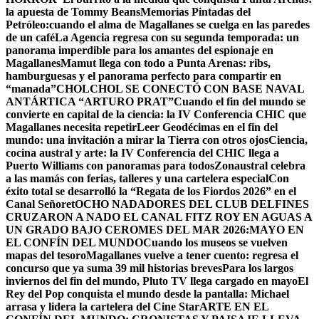
la apuesta de Tommy Beans
Memorias Pintadas del
Petróleo:cuando el alma de Magallanes se cuelga en las paredes
de un café
La Agencia regresa con su segunda temporada: un
panorama imperdible para los amantes del espionaje en
Magallanes
Mamut llega con todo a Punta Arenas: ribs,
hamburguesas y el panorama perfecto para compartir en
“manada”
CHOLCHOL SE CONECTÓ CON BASE NAVAL
ANTÁRTICA “ARTURO PRAT”
Cuando el fin del mundo se
convierte en capital de la ciencia: la IV Conferencia CHIC que
Magallanes necesita repetir
Leer Geodécimas en el fin del
mundo: una invitación a mirar la Tierra con otros ojos
Ciencia,
cocina austral y arte: la IV Conferencia del CHIC llega a
Puerto Williams con panoramas para todos
Zonaustral celebra
a las mamás con ferias, talleres y una cartelera especial
Con
éxito total se desarrolló la “Regata de los Fiordos 2026” en el
Canal Señoret
OCHO NADADORES DEL CLUB DELFINES
CRUZARON A NADO EL CANAL FITZ ROY EN AGUAS A
UN GRADO BAJO CERO
MES DEL MAR 2026:MAYO EN
EL CONFÍN DEL MUNDO
Cuando los museos se vuelven
mapas del tesoro
Magallanes vuelve a tener cuento: regresa el
concurso que ya suma 39 mil historias breves
Para los largos
inviernos del fin del mundo, Pluto TV llega cargado en mayo
El
Rey del Pop conquista el mundo desde la pantalla: Michael
arrasa y lidera la cartelera del Cine Star
ARTE EN EL