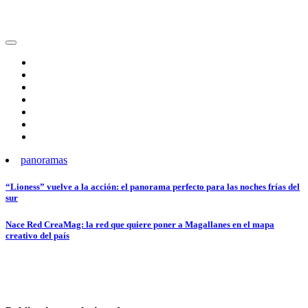
panoramas
Navegación
“Lioness” vuelve a la acción: el panorama perfecto para las noches frías del
sur
de
entradas
Nace Red CreaMag: la red que quiere poner a Magallanes en el mapa
creativo del país