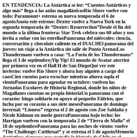
Skip
EN TENDENCIA:
La Antártica se lee: “Cuentos Antárticos y
to
algo más” llega a las aulas magallánicas
Río Shore vuelve con
content
todo: Paramount+ estrena su nueva temporada el 6 de
agosto
Anota este estreno: Dexter vuelve a Nueva York en la
segunda temporada de “Dexter: Resurrection”
Desde el fin del
mundo a la última frontera: Star Trek celebra sus 60 años y nos
invita a soñar con las estrellas
Panorama del miércoles: ciencia,
conversación y chocolate caliente en el INACH
El panorama del
jueves: un viaje a la Antártica sin salir de Punta Arenas
Los
Thundermans vuelven a casa: “La Furia de los Thundermans”
llega el 3 de septiembre
¡Yip Yip! El mundo de Avatar aterrizó
por primera vez en el Hall H de San Diego
Qué ver este
invierno: vuelve Río Shore y ahora hay alguien a cargo del
caos
Cien cuentos para escuchar mientras afuera sopla el
viento
Panorama para agendar en octubre: vuelven las
Jornadas Escolares de Historia Regional, donde los niños de
Magallanes cuentan su propia historia
Un panorama con el
corazón: bingo solidario en apoyo al pequeño Eidrien, que
lucha por su corazón a sus siete meses
Panorama de domingo
invernal: “Lioness” regresa el 2 de agosto con Zoe Saldaña y
Nicole Kidman en modo guerra
Panorama bajo techo: los
Harrigan vuelven con la temporada 2 de “Tierra de Mafia” el
18 de septiembre
Panorama para las noches de viento: vuelve
“The Challenge: Cutthroat” y se estrena el 5 de agosto
Memoria