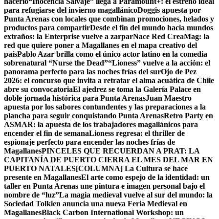
hacerlo
“Inocencia Salvaje” llega a Paramount+: el estreno ideal
para refugiarse del invierno magallánico
Doggis apuesta por
Punta Arenas con locales que combinan promociones, helados y
productos para compartir
Desde el fin del mundo hacia mundos
extraños: la Enterprise vuelve a zarpar
Nace Red CreaMag: la
red que quiere poner a Magallanes en el mapa creativo del
país
Pablo Azar brilla como el único actor latino en la comedia
sobrenatural “Nurse the Dead”
“Lioness” vuelve a la acción: el
panorama perfecto para las noches frías del sur
Ojo de Pez
2026: el concurso que invita a retratar el alma acuática de Chile
abre su convocatoria
El ajedrez se toma la Galería Palace en
doble jornada histórica para Punta Arenas
Juan Maestro
apuesta por los sabores contundentes y las preparaciones a la
plancha para seguir conquistando Punta Arenas
Retro Party en
ASMAR: la apuesta de los trabajadores magallánicos para
encender el fin de semana
Lioness regresa: el thriller de
espionaje perfecto para encender las noches frías de
Magallanes
PINCELES QUE RECUERDAN A PRAT: LA
CAPITANÍA DE PUERTO CIERRA EL MES DEL MAR EN
PUERTO NATALES
[COLUMNA] La Cultura se hace
presente en Magallanes
El arte como espejo de la identidad: un
taller en Punta Arenas une pintura e imagen personal bajo el
nombre de “luz”
La magia medieval vuelve al sur del mundo: la
Sociedad Tolkien anuncia una nueva Feria Medieval en
Magallanes
Black Carbon International Workshop: un