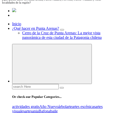
localidades de la región?
Inicio
¿Qué hacer en Punta Arenas?
Cerro de la Cruz de Punta Arenas: La mejor vista
panorámica de esta ciudad de la Patagonia chilena
Search
for:
Or check our Popular Categories...
actividades gratis
Año Nuevo
árbol
arte
artes escénicas
artes
visuales
artesania
Bafona
baile