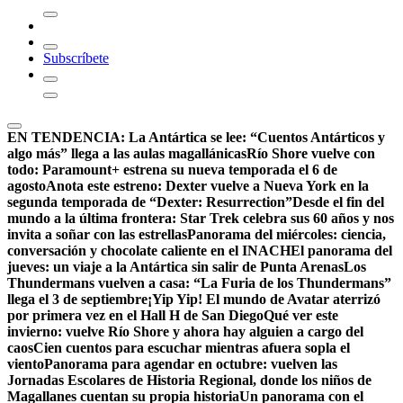
Subscríbete
EN TENDENCIA:
La Antártica se lee: “Cuentos Antárticos y
algo más” llega a las aulas magallánicas
Río Shore vuelve con
todo: Paramount+ estrena su nueva temporada el 6 de
agosto
Anota este estreno: Dexter vuelve a Nueva York en la
segunda temporada de “Dexter: Resurrection”
Desde el fin del
mundo a la última frontera: Star Trek celebra sus 60 años y nos
invita a soñar con las estrellas
Panorama del miércoles: ciencia,
conversación y chocolate caliente en el INACH
El panorama del
jueves: un viaje a la Antártica sin salir de Punta Arenas
Los
Thundermans vuelven a casa: “La Furia de los Thundermans”
llega el 3 de septiembre
¡Yip Yip! El mundo de Avatar aterrizó
por primera vez en el Hall H de San Diego
Qué ver este
invierno: vuelve Río Shore y ahora hay alguien a cargo del
caos
Cien cuentos para escuchar mientras afuera sopla el
viento
Panorama para agendar en octubre: vuelven las
Jornadas Escolares de Historia Regional, donde los niños de
Magallanes cuentan su propia historia
Un panorama con el