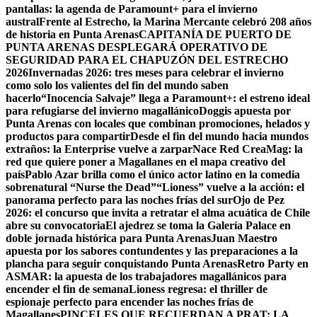
pantallas: la agenda de Paramount+ para el invierno
austral
Frente al Estrecho, la Marina Mercante celebró 208 años
de historia en Punta Arenas
CAPITANÍA DE PUERTO DE
PUNTA ARENAS DESPLEGARÁ OPERATIVO DE
SEGURIDAD PARA EL CHAPUZÓN DEL ESTRECHO
2026
Invernadas 2026: tres meses para celebrar el invierno
como solo los valientes del fin del mundo saben
hacerlo
“Inocencia Salvaje” llega a Paramount+: el estreno ideal
para refugiarse del invierno magallánico
Doggis apuesta por
Punta Arenas con locales que combinan promociones, helados y
productos para compartir
Desde el fin del mundo hacia mundos
extraños: la Enterprise vuelve a zarpar
Nace Red CreaMag: la
red que quiere poner a Magallanes en el mapa creativo del
país
Pablo Azar brilla como el único actor latino en la comedia
sobrenatural “Nurse the Dead”
“Lioness” vuelve a la acción: el
panorama perfecto para las noches frías del sur
Ojo de Pez
2026: el concurso que invita a retratar el alma acuática de Chile
abre su convocatoria
El ajedrez se toma la Galería Palace en
doble jornada histórica para Punta Arenas
Juan Maestro
apuesta por los sabores contundentes y las preparaciones a la
plancha para seguir conquistando Punta Arenas
Retro Party en
ASMAR: la apuesta de los trabajadores magallánicos para
encender el fin de semana
Lioness regresa: el thriller de
espionaje perfecto para encender las noches frías de
Magallanes
PINCELES QUE RECUERDAN A PRAT: LA