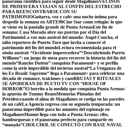
panorama científico para seguir desde Magallanes
VECINOS
DE PRIMAVERA VIAJAN AL CONFÍN DEL ESTRECHO
PARA REENCONTRARSE CON SU
PATRIMONIO
Guitarra, voz y café: una noche íntima para
despedir la semana en ARTE90
Cine Star como refugio: lo que
se viene en la pantalla grande de Punta Arenas
Este fin de
semana: Casa Morada abre sus puertas por el Día del
Patrimonio
La voz más austral del mundo: Ángel Concha, el
niño reportero de Puerto Toro que invita a conocer el
patrimonio del fin del mundo
Lectura recomendada para el
otoño austral: “Occidente imperecedero”
“Descubriendo Puerto
Williams”: un juego de mesa para recorrer la historia del fin del
mundo
“Rancho Dutton” conquista Paramount+ y se perfila
como la serie imperdible del invierno austral
“La Venganza de
los Ex Brasil: Supremo” llega a Paramount+ para celebrar una
década de romance, traiciones y caos
BRUJAS Y RITUALES
SE APODERAN DE PLUTO TV CON “HOUSE OF
HORROR”
El burrito a la medida que conquista Punta Arenas:
la apuesta de Tommy Beans
Memorias Pintadas del
Petróleo:cuando el alma de Magallanes se cuelga en las paredes
de un café
La Agencia regresa con su segunda temporada: un
panorama imperdible para los amantes del espionaje en
Magallanes
Mamut llega con todo a Punta Arenas: ribs,
hamburguesas y el panorama perfecto para compartir en
“manada”
CHOLCHOL SE CONECTÓ CON BASE NAVAL