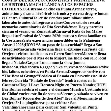
CONFÍN DEL MUNDO: CRONISTAS Y PAISAJE LLEVA
LA HISTORIA MAGALLÁNICA A LOS ESPACIOS
COTIDIANOS
Estrenos de cine en Punta Arenas: terror,
animación y drama histórico
Electrónica y escena drag se toman
el Centro Cultural
Taller de ciencias para niños: último
laboratorio antes del regreso a clases
Conversatorio rescata
memorias comunitarias de Río Seco
Pokémon Day y premios
cierran el verano en Zonaustral
Carnaval Ruta de los Mares
llega al sur
Festival de Verano 2026: música y fiesta familiar en
la Costanera
Siete experiencias imperdibles en la Patagonia
Austral 2026
¡HOY! “A un paso de la oscuridad” llega a San
Gregorio
Mascarada victoriana llega al extremo sur
Fiesta del
Ovejero celebra tradiciones en Cerro Sombrero
Marzo se llena
de actividades por el Mes de la Mujer
Cine Indie con sello local
llega a Natales
Gaspar Luna anuncia show junto a
invitados
Crisol tocará Reggae y Ska en vivo
Rebobinados revive
hits latinos ochenteros en Punta Arenas
Dangerous vuelve con
“The Best of Grunge”
Pedalea al Pasado en Porvenir este 18 de
febrero
Corrida “Píntate de Dorado” tendrá cortes en la
Costanera
Hoy: I Love Dorotea Night en Puerto Natales
¡HOY!
Bar Bulnes celebra el amor y el desamor
Muestra Costumbrista
de Chiloé vuelve este fin de semana
Viernes y sábado se viven en
Bar Bulnes
“Recuerdos de don Abel” llega al Monumento al
Ovejero
2×1 a pingüineras para celebrar San
Valentín
Panoramas para celebrar San Valentín en Punta