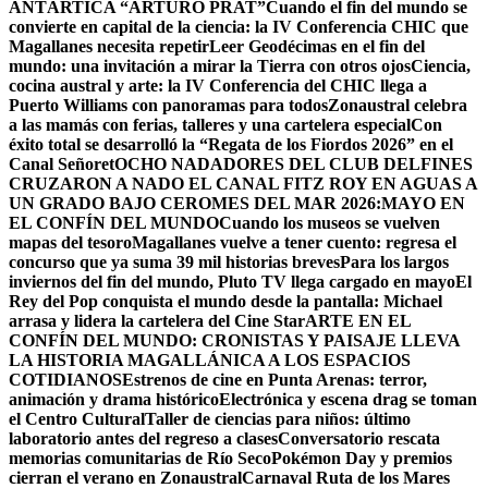
ANTÁRTICA “ARTURO PRAT”
Cuando el fin del mundo se
convierte en capital de la ciencia: la IV Conferencia CHIC que
Magallanes necesita repetir
Leer Geodécimas en el fin del
mundo: una invitación a mirar la Tierra con otros ojos
Ciencia,
cocina austral y arte: la IV Conferencia del CHIC llega a
Puerto Williams con panoramas para todos
Zonaustral celebra
a las mamás con ferias, talleres y una cartelera especial
Con
éxito total se desarrolló la “Regata de los Fiordos 2026” en el
Canal Señoret
OCHO NADADORES DEL CLUB DELFINES
CRUZARON A NADO EL CANAL FITZ ROY EN AGUAS A
UN GRADO BAJO CERO
MES DEL MAR 2026:MAYO EN
EL CONFÍN DEL MUNDO
Cuando los museos se vuelven
mapas del tesoro
Magallanes vuelve a tener cuento: regresa el
concurso que ya suma 39 mil historias breves
Para los largos
inviernos del fin del mundo, Pluto TV llega cargado en mayo
El
Rey del Pop conquista el mundo desde la pantalla: Michael
arrasa y lidera la cartelera del Cine Star
ARTE EN EL
CONFÍN DEL MUNDO: CRONISTAS Y PAISAJE LLEVA
LA HISTORIA MAGALLÁNICA A LOS ESPACIOS
COTIDIANOS
Estrenos de cine en Punta Arenas: terror,
animación y drama histórico
Electrónica y escena drag se toman
el Centro Cultural
Taller de ciencias para niños: último
laboratorio antes del regreso a clases
Conversatorio rescata
memorias comunitarias de Río Seco
Pokémon Day y premios
cierran el verano en Zonaustral
Carnaval Ruta de los Mares