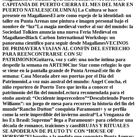
CAPITANÍA DE PUERTO CIERRA EL MES DEL MAR EN
PUERTO NATALES
[COLUMNA] La Cultura se hace
presente en Magallanes
El arte como espejo de la identidad: un
taller en Punta Arenas une pintura e imagen personal bajo el
nombre de “luz”
La magia medieval vuelve al sur del mundo: la
Sociedad Tolkien anuncia una nueva Feria Medieval en
Magallanes
Black Carbon International Workshop: un
panorama científico para seguir desde Magallanes
VECINOS
DE PRIMAVERA VIAJAN AL CONFÍN DEL ESTRECHO
PARA REENCONTRARSE CON SU
PATRIMONIO
Guitarra, voz y café: una noche íntima para
despedir la semana en ARTE90
Cine Star como refugio: lo que
se viene en la pantalla grande de Punta Arenas
Este fin de
semana: Casa Morada abre sus puertas por el Día del
Patrimonio
La voz más austral del mundo: Ángel Concha, el
niño reportero de Puerto Toro que invita a conocer el
patrimonio del fin del mundo
Lectura recomendada para el
otoño austral: “Occidente imperecedero”
“Descubriendo Puerto
Williams”: un juego de mesa para recorrer la historia del fin del
mundo
“Rancho Dutton” conquista Paramount+ y se perfila
como la serie imperdible del invierno austral
“La Venganza de
los Ex Brasil: Supremo” llega a Paramount+ para celebrar una
década de romance, traiciones y caos
BRUJAS Y RITUALES
SE APODERAN DE PLUTO TV CON “HOUSE OF
HORROR”
El burrito a la medida que conquista Punta Arenas: