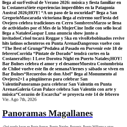
llega al sur
Festival de Verano 2026: música y fiesta familiar en
la Costanera
Siete experiencias imperdibles en la Patagonia
Austral 2026
¡HOY! “A un paso de la oscuridad” llega a San
Gregorio
Mascarada victoriana llega al extremo sur
Fiesta del
Ovejero celebra tradiciones en Cerro Sombrero
Marzo se llena
de actividades por el Mes de la Mujer
Cine Indie con sello local
llega a Natales
Gaspar Luna anuncia show junto a
invitados
Crisol tocará Reggae y Ska en vivo
Rebobinados revive
hits latinos ochenteros en Punta Arenas
Dangerous vuelve con
“The Best of Grunge”
Pedalea al Pasado en Porvenir este 18 de
febrero
Corrida “Píntate de Dorado” tendrá cortes en la
Costanera
Hoy: I Love Dorotea Night en Puerto Natales
¡HOY!
Bar Bulnes celebra el amor y el desamor
Muestra Costumbrista
de Chiloé vuelve este fin de semana
Viernes y sábado se viven en
Bar Bulnes
“Recuerdos de don Abel” llega al Monumento al
Ovejero
2×1 a pingüineras para celebrar San
Valentín
Panoramas para celebrar San Valentín en Punta
Arenas
Galería Gran Palace celebra San Valentín con arte y
música
“Corazón de Escarcha” se proyecta este 14 de febrero
Vie. Ago 7th, 2026
Panoramas Magallanes
¿Qué puedo hacer en Punta Arenas, Puerto Natales, Porvenir, Puerto Williams y otras