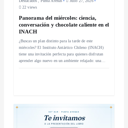
Destacados
,
Punta Arenas
Julio 27, 2026
a
22 views
Panorama del miércoles: ciencia,
d
conversación y chocolate caliente en el
INACH
a
¿Buscas un plan distinto para la tarde de este
s
miércoles? El Instituto Antártico Chileno (INACH)
tiene una invitación perfecta para quienes disfrutan
aprender algo nuevo en un ambiente relajado: una…