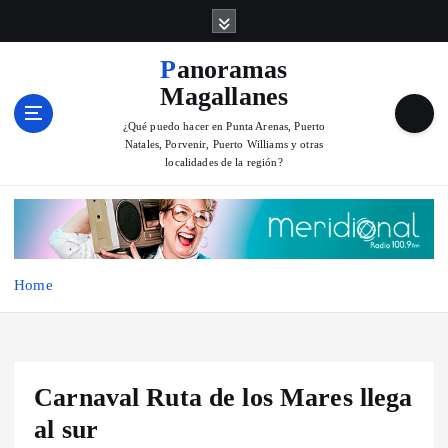
S
k
i
Panoramas
p
Magallanes
t
o
¿Qué puedo hacer en Punta Arenas, Puerto
Natales, Porvenir, Puerto Williams y otras
c
localidades de la región?
o
n
t
e
n
Home
t
Carnaval Ruta de los Mares llega
al sur