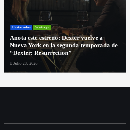
acados
Santiago
Dest
ta este estreno: Dexter vuelve a
Desd
va York en la segunda temporada de
fron
xter: Resurrection”
nos 
o 28, 2026
Juli