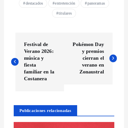
destacados
entretención
panoramas
titulares
N
Festival de
Pokémon Day
a
Verano 2026:
y premios
música y
cierran el
v
fiesta
verano en
familiar en la
Zonaustral
e
Costanera
g
a
Publicaciones relacionadas
c