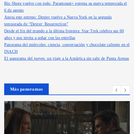
Río Shore vuelve con todo: Paramount+ estrena su nueva temporada el
6 de agosto
Anota este estreno: Dexter vuelve a Nueva York en la segunda
temporada de “Dexter: Resurrection”
Desde el fin del mundo a la última frontera: Star Trek celebra sus 60
años y nos invita a soñar con las estrellas
Panorama del miércoles: ciencia, conversación y chocolate caliente en el
INACH
El panorama del jueves: un viaje a la Antártica sin salir de Punta Arenas
Más panoramas