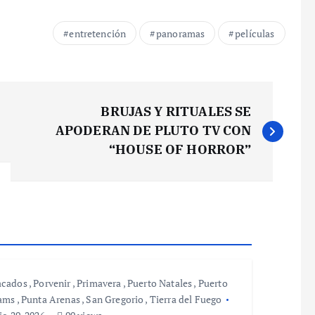
entretención
panoramas
películas
BRUJAS Y RITUALES SE
APODERAN DE PLUTO TV CON
“HOUSE OF HORROR”
acados
,
Porvenir
,
Primavera
,
Puerto Natales
,
Puerto
iams
,
Punta Arenas
,
San Gregorio
,
Tierra del Fuego