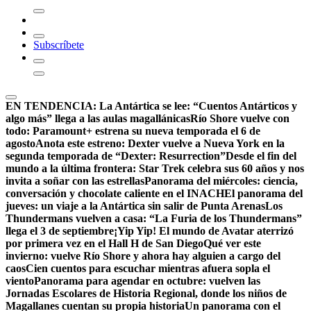
Subscríbete
EN TENDENCIA:
La Antártica se lee: “Cuentos Antárticos y
algo más” llega a las aulas magallánicas
Río Shore vuelve con
todo: Paramount+ estrena su nueva temporada el 6 de
agosto
Anota este estreno: Dexter vuelve a Nueva York en la
segunda temporada de “Dexter: Resurrection”
Desde el fin del
mundo a la última frontera: Star Trek celebra sus 60 años y nos
invita a soñar con las estrellas
Panorama del miércoles: ciencia,
conversación y chocolate caliente en el INACH
El panorama del
jueves: un viaje a la Antártica sin salir de Punta Arenas
Los
Thundermans vuelven a casa: “La Furia de los Thundermans”
llega el 3 de septiembre
¡Yip Yip! El mundo de Avatar aterrizó
por primera vez en el Hall H de San Diego
Qué ver este
invierno: vuelve Río Shore y ahora hay alguien a cargo del
caos
Cien cuentos para escuchar mientras afuera sopla el
viento
Panorama para agendar en octubre: vuelven las
Jornadas Escolares de Historia Regional, donde los niños de
Magallanes cuentan su propia historia
Un panorama con el