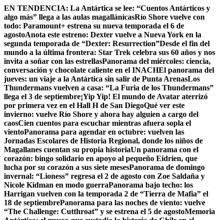
Skip
EN TENDENCIA:
La Antártica se lee: “Cuentos Antárticos y
to
algo más” llega a las aulas magallánicas
Río Shore vuelve con
content
todo: Paramount+ estrena su nueva temporada el 6 de
agosto
Anota este estreno: Dexter vuelve a Nueva York en la
segunda temporada de “Dexter: Resurrection”
Desde el fin del
mundo a la última frontera: Star Trek celebra sus 60 años y nos
invita a soñar con las estrellas
Panorama del miércoles: ciencia,
conversación y chocolate caliente en el INACH
El panorama del
jueves: un viaje a la Antártica sin salir de Punta Arenas
Los
Thundermans vuelven a casa: “La Furia de los Thundermans”
llega el 3 de septiembre
¡Yip Yip! El mundo de Avatar aterrizó
por primera vez en el Hall H de San Diego
Qué ver este
invierno: vuelve Río Shore y ahora hay alguien a cargo del
caos
Cien cuentos para escuchar mientras afuera sopla el
viento
Panorama para agendar en octubre: vuelven las
Jornadas Escolares de Historia Regional, donde los niños de
Magallanes cuentan su propia historia
Un panorama con el
corazón: bingo solidario en apoyo al pequeño Eidrien, que
lucha por su corazón a sus siete meses
Panorama de domingo
invernal: “Lioness” regresa el 2 de agosto con Zoe Saldaña y
Nicole Kidman en modo guerra
Panorama bajo techo: los
Harrigan vuelven con la temporada 2 de “Tierra de Mafia” el
18 de septiembre
Panorama para las noches de viento: vuelve
“The Challenge: Cutthroat” y se estrena el 5 de agosto
Memoria