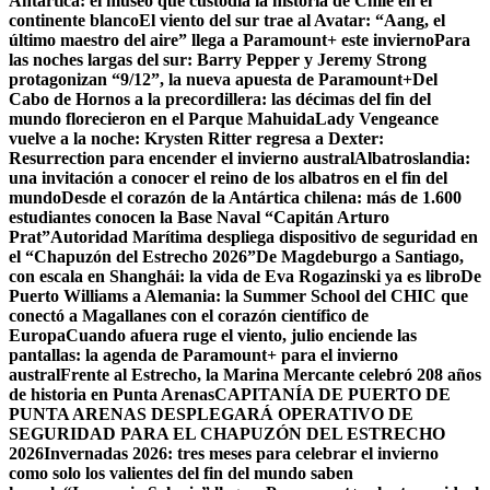
Antártica: el museo que custodia la historia de Chile en el
continente blanco
El viento del sur trae al Avatar: “Aang, el
último maestro del aire” llega a Paramount+ este invierno
Para
las noches largas del sur: Barry Pepper y Jeremy Strong
protagonizan “9/12”, la nueva apuesta de Paramount+
Del
Cabo de Hornos a la precordillera: las décimas del fin del
mundo florecieron en el Parque Mahuida
Lady Vengeance
vuelve a la noche: Krysten Ritter regresa a Dexter:
Resurrection para encender el invierno austral
Albatroslandia:
una invitación a conocer el reino de los albatros en el fin del
mundo
Desde el corazón de la Antártica chilena: más de 1.600
estudiantes conocen la Base Naval “Capitán Arturo
Prat”
Autoridad Marítima despliega dispositivo de seguridad en
el “Chapuzón del Estrecho 2026”
De Magdeburgo a Santiago,
con escala en Shanghái: la vida de Eva Rogazinski ya es libro
De
Puerto Williams a Alemania: la Summer School del CHIC que
conectó a Magallanes con el corazón científico de
Europa
Cuando afuera ruge el viento, julio enciende las
pantallas: la agenda de Paramount+ para el invierno
austral
Frente al Estrecho, la Marina Mercante celebró 208 años
de historia en Punta Arenas
CAPITANÍA DE PUERTO DE
PUNTA ARENAS DESPLEGARÁ OPERATIVO DE
SEGURIDAD PARA EL CHAPUZÓN DEL ESTRECHO
2026
Invernadas 2026: tres meses para celebrar el invierno
como solo los valientes del fin del mundo saben