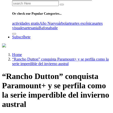
Search
for:
Or check our Popular Categories...
actividades gratis
Año Nuevo
árbol
arte
artes escénicas
artes
visuales
artesania
Bafona
baile
Subscríbete
Home
“Rancho Dutton” conquista Paramount+ y se perfila como la
serie imperdible del invierno austral
“Rancho Dutton” conquista
Paramount+ y se perfila como
la serie imperdible del invierno
austral