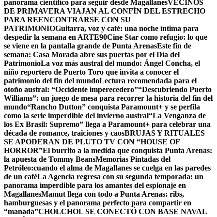
panorama científico para seguir desde Magallanes
VECINOS
DE PRIMAVERA VIAJAN AL CONFÍN DEL ESTRECHO
PARA REENCONTRARSE CON SU
PATRIMONIO
Guitarra, voz y café: una noche íntima para
despedir la semana en ARTE90
Cine Star como refugio: lo que
se viene en la pantalla grande de Punta Arenas
Este fin de
semana: Casa Morada abre sus puertas por el Día del
Patrimonio
La voz más austral del mundo: Ángel Concha, el
niño reportero de Puerto Toro que invita a conocer el
patrimonio del fin del mundo
Lectura recomendada para el
otoño austral: “Occidente imperecedero”
“Descubriendo Puerto
Williams”: un juego de mesa para recorrer la historia del fin del
mundo
“Rancho Dutton” conquista Paramount+ y se perfila
como la serie imperdible del invierno austral
“La Venganza de
los Ex Brasil: Supremo” llega a Paramount+ para celebrar una
década de romance, traiciones y caos
BRUJAS Y RITUALES
SE APODERAN DE PLUTO TV CON “HOUSE OF
HORROR”
El burrito a la medida que conquista Punta Arenas:
la apuesta de Tommy Beans
Memorias Pintadas del
Petróleo:cuando el alma de Magallanes se cuelga en las paredes
de un café
La Agencia regresa con su segunda temporada: un
panorama imperdible para los amantes del espionaje en
Magallanes
Mamut llega con todo a Punta Arenas: ribs,
hamburguesas y el panorama perfecto para compartir en
“manada”
CHOLCHOL SE CONECTÓ CON BASE NAVAL