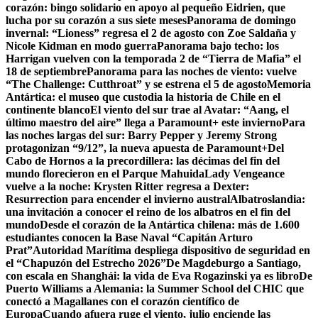
corazón: bingo solidario en apoyo al pequeño Eidrien, que
lucha por su corazón a sus siete meses
Panorama de domingo
invernal: “Lioness” regresa el 2 de agosto con Zoe Saldaña y
Nicole Kidman en modo guerra
Panorama bajo techo: los
Harrigan vuelven con la temporada 2 de “Tierra de Mafia” el
18 de septiembre
Panorama para las noches de viento: vuelve
“The Challenge: Cutthroat” y se estrena el 5 de agosto
Memoria
Antártica: el museo que custodia la historia de Chile en el
continente blanco
El viento del sur trae al Avatar: “Aang, el
último maestro del aire” llega a Paramount+ este invierno
Para
las noches largas del sur: Barry Pepper y Jeremy Strong
protagonizan “9/12”, la nueva apuesta de Paramount+
Del
Cabo de Hornos a la precordillera: las décimas del fin del
mundo florecieron en el Parque Mahuida
Lady Vengeance
vuelve a la noche: Krysten Ritter regresa a Dexter:
Resurrection para encender el invierno austral
Albatroslandia:
una invitación a conocer el reino de los albatros en el fin del
mundo
Desde el corazón de la Antártica chilena: más de 1.600
estudiantes conocen la Base Naval “Capitán Arturo
Prat”
Autoridad Marítima despliega dispositivo de seguridad en
el “Chapuzón del Estrecho 2026”
De Magdeburgo a Santiago,
con escala en Shanghái: la vida de Eva Rogazinski ya es libro
De
Puerto Williams a Alemania: la Summer School del CHIC que
conectó a Magallanes con el corazón científico de
Europa
Cuando afuera ruge el viento, julio enciende las