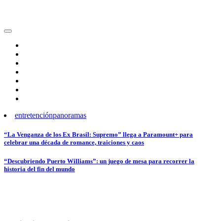
entretención
panoramas
Navegación
“La Venganza de los Ex Brasil: Supremo” llega a Paramount+ para
celebrar una década de romance, traiciones y caos
de
entradas
“Descubriendo Puerto Williams”: un juego de mesa para recorrer la
historia del fin del mundo