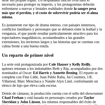
tiene sus propias reglas. Un despiadado rancho rival hará lo
necesario para proteger su imperio, y los protagonistas deberán
enfrentarse a nuevas y brutales realidades donde
la sangre pesa
más que el perdón, y el costo de sobrevivir podría ser el alma
misma
.
Es justamente ese tipo de drama intenso, con paisajes inmensos,
conflictos familiares y personajes que se debaten entre la lealtad y la
venganza, el que puede resultar particularmente atractivo para los
espectadores magallánicos, acostumbrados a las grandes
extensiones, los inviernos largos y las historias que se cuentan con
calma frente a una buena estufa.
Un reparto de primer nivel
La serie está protagonizada por
Cole Hauser y Kelly Reilly
,
quienes retoman a los indomables Beth y Rip, acompañados por dos
nominados al Oscar:
Ed Harris y Annette Bening
. El reparto se
completa con Finn Little, Juan Pablo Raba, Jai Courtney, J.R.
Villarreal, Marc Menchaca y Natalie Alyn Lind, conformando un
elenco de lujo que eleva cada escena.
Detrás de cámaras, la producción cuenta con el sello del showrunner
Chad Feehan
y está basada en personajes creados por
Taylor
Sheridan y John Linson
, los mismos responsables del éxito de