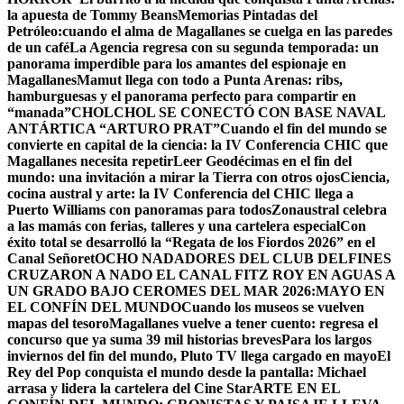
la apuesta de Tommy Beans
Memorias Pintadas del
Petróleo:cuando el alma de Magallanes se cuelga en las paredes
de un café
La Agencia regresa con su segunda temporada: un
panorama imperdible para los amantes del espionaje en
Magallanes
Mamut llega con todo a Punta Arenas: ribs,
hamburguesas y el panorama perfecto para compartir en
“manada”
CHOLCHOL SE CONECTÓ CON BASE NAVAL
ANTÁRTICA “ARTURO PRAT”
Cuando el fin del mundo se
convierte en capital de la ciencia: la IV Conferencia CHIC que
Magallanes necesita repetir
Leer Geodécimas en el fin del
mundo: una invitación a mirar la Tierra con otros ojos
Ciencia,
cocina austral y arte: la IV Conferencia del CHIC llega a
Puerto Williams con panoramas para todos
Zonaustral celebra
a las mamás con ferias, talleres y una cartelera especial
Con
éxito total se desarrolló la “Regata de los Fiordos 2026” en el
Canal Señoret
OCHO NADADORES DEL CLUB DELFINES
CRUZARON A NADO EL CANAL FITZ ROY EN AGUAS A
UN GRADO BAJO CERO
MES DEL MAR 2026:MAYO EN
EL CONFÍN DEL MUNDO
Cuando los museos se vuelven
mapas del tesoro
Magallanes vuelve a tener cuento: regresa el
concurso que ya suma 39 mil historias breves
Para los largos
inviernos del fin del mundo, Pluto TV llega cargado en mayo
El
Rey del Pop conquista el mundo desde la pantalla: Michael
arrasa y lidera la cartelera del Cine Star
ARTE EN EL