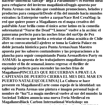
hacerlo
“Inocencia Salvaje” llega a Paramount+: el estreno ideal
para refugiarse del invierno magallánico
Doggis apuesta por
Punta Arenas con locales que combinan promociones, helados y
productos para compartir
Desde el fin del mundo hacia mundos
extraños: la Enterprise vuelve a zarpar
Nace Red CreaMag: la
red que quiere poner a Magallanes en el mapa creativo del
país
Pablo Azar brilla como el único actor latino en la comedia
sobrenatural “Nurse the Dead”
“Lioness” vuelve a la acción: el
panorama perfecto para las noches frías del sur
Ojo de Pez
2026: el concurso que invita a retratar el alma acuática de Chile
abre su convocatoria
El ajedrez se toma la Galería Palace en
doble jornada histórica para Punta Arenas
Juan Maestro
apuesta por los sabores contundentes y las preparaciones a la
plancha para seguir conquistando Punta Arenas
Retro Party en
ASMAR: la apuesta de los trabajadores magallánicos para
encender el fin de semana
Lioness regresa: el thriller de
espionaje perfecto para encender las noches frías de
Magallanes
PINCELES QUE RECUERDAN A PRAT: LA
CAPITANÍA DE PUERTO CIERRA EL MES DEL MAR EN
PUERTO NATALES
[COLUMNA] La Cultura se hace
presente en Magallanes
El arte como espejo de la identidad: un
taller en Punta Arenas une pintura e imagen personal bajo el
nombre de “luz”
La magia medieval vuelve al sur del mundo: la
Sociedad Tolkien anuncia una nueva Feria Medieval en
Magallanes
Black Carbon International Workshop: un