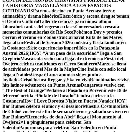
CONFÍN DEL MUNDO: CRONISTAS Y PAISAJE LLEVA
LA HISTORIA MAGALLÁNICA A LOS ESPACIOS
COTIDIANOS
Estrenos de cine en Punta Arenas: terror,
animación y drama histórico
Electrónica y escena drag se toman
el Centro Cultural
Taller de ciencias para niños: último
laboratorio antes del regreso a clases
Conversatorio rescata
memorias comunitarias de Río Seco
Pokémon Day y premios
cierran el verano en Zonaustral
Carnaval Ruta de los Mares
llega al sur
Festival de Verano 2026: música y fiesta familiar en
la Costanera
Siete experiencias imperdibles en la Patagonia
Austral 2026
¡HOY! “A un paso de la oscuridad” llega a San
Gregorio
Mascarada victoriana llega al extremo sur
Fiesta del
Ovejero celebra tradiciones en Cerro Sombrero
Marzo se llena
de actividades por el Mes de la Mujer
Cine Indie con sello local
llega a Natales
Gaspar Luna anuncia show junto a
invitados
Crisol tocará Reggae y Ska en vivo
Rebobinados revive
hits latinos ochenteros en Punta Arenas
Dangerous vuelve con
“The Best of Grunge”
Pedalea al Pasado en Porvenir este 18 de
febrero
Corrida “Píntate de Dorado” tendrá cortes en la
Costanera
Hoy: I Love Dorotea Night en Puerto Natales
¡HOY!
Bar Bulnes celebra el amor y el desamor
Muestra Costumbrista
de Chiloé vuelve este fin de semana
Viernes y sábado se viven en
Bar Bulnes
“Recuerdos de don Abel” llega al Monumento al
Ovejero
2×1 a pingüineras para celebrar San
Valentín
Panoramas para celebrar San Valentín en Punta