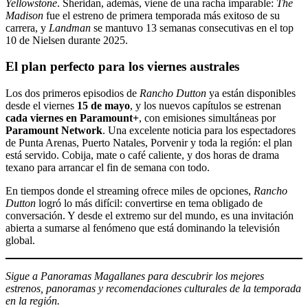
Yellowstone
. Sheridan, además, viene de una racha imparable:
The
Madison
fue el estreno de primera temporada más exitoso de su
carrera, y
Landman
se mantuvo 13 semanas consecutivas en el top
10 de Nielsen durante 2025.
El plan perfecto para los viernes australes
Los dos primeros episodios de
Rancho Dutton
ya están disponibles
desde el viernes
15 de mayo
, y los nuevos capítulos se estrenan
cada viernes en Paramount+
, con emisiones simultáneas por
Paramount Network
. Una excelente noticia para los espectadores
de Punta Arenas, Puerto Natales, Porvenir y toda la región: el plan
está servido. Cobija, mate o café caliente, y dos horas de drama
texano para arrancar el fin de semana con todo.
En tiempos donde el streaming ofrece miles de opciones,
Rancho
Dutton
logró lo más difícil: convertirse en tema obligado de
conversación. Y desde el extremo sur del mundo, es una invitación
abierta a sumarse al fenómeno que está dominando la televisión
global.
Sigue a Panoramas Magallanes para descubrir los mejores
estrenos, panoramas y recomendaciones culturales de la temporada
en la región.