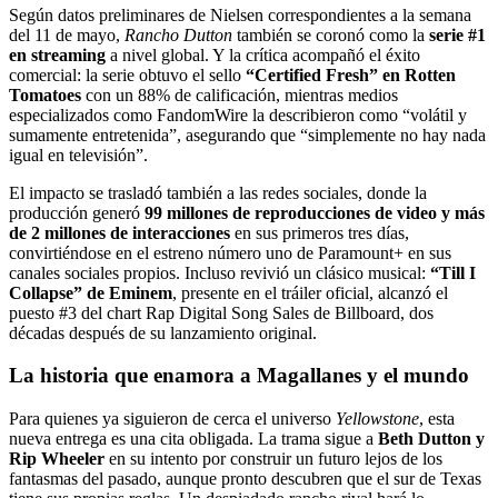
Según datos preliminares de Nielsen correspondientes a la semana
del 11 de mayo,
Rancho Dutton
también se coronó como la
serie #1
en streaming
a nivel global. Y la crítica acompañó el éxito
comercial: la serie obtuvo el sello
“Certified Fresh” en Rotten
Tomatoes
con un 88% de calificación, mientras medios
especializados como FandomWire la describieron como “volátil y
sumamente entretenida”, asegurando que “simplemente no hay nada
igual en televisión”.
El impacto se trasladó también a las redes sociales, donde la
producción generó
99 millones de reproducciones de video y más
de 2 millones de interacciones
en sus primeros tres días,
convirtiéndose en el estreno número uno de Paramount+ en sus
canales sociales propios. Incluso revivió un clásico musical:
“Till I
Collapse” de Eminem
, presente en el tráiler oficial, alcanzó el
puesto #3 del chart Rap Digital Song Sales de Billboard, dos
décadas después de su lanzamiento original.
La historia que enamora a Magallanes y el mundo
Para quienes ya siguieron de cerca el universo
Yellowstone
, esta
nueva entrega es una cita obligada. La trama sigue a
Beth Dutton y
Rip Wheeler
en su intento por construir un futuro lejos de los
fantasmas del pasado, aunque pronto descubren que el sur de Texas