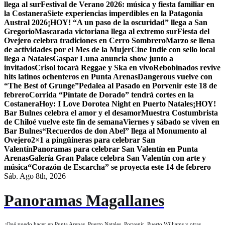
llega al sur
Festival de Verano 2026: música y fiesta familiar en
la Costanera
Siete experiencias imperdibles en la Patagonia
Austral 2026
¡HOY! “A un paso de la oscuridad” llega a San
Gregorio
Mascarada victoriana llega al extremo sur
Fiesta del
Ovejero celebra tradiciones en Cerro Sombrero
Marzo se llena
de actividades por el Mes de la Mujer
Cine Indie con sello local
llega a Natales
Gaspar Luna anuncia show junto a
invitados
Crisol tocará Reggae y Ska en vivo
Rebobinados revive
hits latinos ochenteros en Punta Arenas
Dangerous vuelve con
“The Best of Grunge”
Pedalea al Pasado en Porvenir este 18 de
febrero
Corrida “Píntate de Dorado” tendrá cortes en la
Costanera
Hoy: I Love Dorotea Night en Puerto Natales
¡HOY!
Bar Bulnes celebra el amor y el desamor
Muestra Costumbrista
de Chiloé vuelve este fin de semana
Viernes y sábado se viven en
Bar Bulnes
“Recuerdos de don Abel” llega al Monumento al
Ovejero
2×1 a pingüineras para celebrar San
Valentín
Panoramas para celebrar San Valentín en Punta
Arenas
Galería Gran Palace celebra San Valentín con arte y
música
“Corazón de Escarcha” se proyecta este 14 de febrero
Sáb. Ago 8th, 2026
Panoramas Magallanes
¿Qué puedo hacer en Punta Arenas, Puerto Natales, Porvenir, Puerto Williams y otras