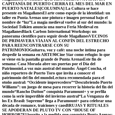
CAPITANÍA DE PUERTO CIERRA EL MES DEL MAR EN
PUERTO NATALES
[COLUMNA] La Cultura se hace
presente en Magallanes
El arte como espejo de la identidad: un
taller en Punta Arenas une pintura e imagen personal bajo el
nombre de “luz”
La magia medieval vuelve al sur del mundo: la
Sociedad Tolkien anuncia una nueva Feria Medieval en
Magallanes
Black Carbon International Workshop: un
panorama científico para seguir desde Magallanes
VECINOS
DE PRIMAVERA VIAJAN AL CONFÍN DEL ESTRECHO
PARA REENCONTRARSE CON SU
PATRIMONIO
Guitarra, voz y café: una noche íntima para
despedir la semana en ARTE90
Cine Star como refugio: lo que
se viene en la pantalla grande de Punta Arenas
Este fin de
semana: Casa Morada abre sus puertas por el Día del
Patrimonio
La voz más austral del mundo: Ángel Concha, el
niño reportero de Puerto Toro que invita a conocer el
patrimonio del fin del mundo
Lectura recomendada para el
otoño austral: “Occidente imperecedero”
“Descubriendo Puerto
Williams”: un juego de mesa para recorrer la historia del fin del
mundo
“Rancho Dutton” conquista Paramount+ y se perfila
como la serie imperdible del invierno austral
“La Venganza de
los Ex Brasil: Supremo” llega a Paramount+ para celebrar una
década de romance, traiciones y caos
BRUJAS Y RITUALES
SE APODERAN DE PLUTO TV CON “HOUSE OF
HORROR”
El burrito a la medida que conquista Punta Arenas: