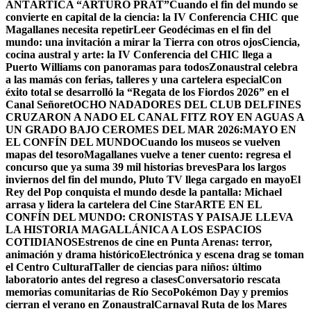
ANTÁRTICA “ARTURO PRAT”
Cuando el fin del mundo se
convierte en capital de la ciencia: la IV Conferencia CHIC que
Magallanes necesita repetir
Leer Geodécimas en el fin del
mundo: una invitación a mirar la Tierra con otros ojos
Ciencia,
cocina austral y arte: la IV Conferencia del CHIC llega a
Puerto Williams con panoramas para todos
Zonaustral celebra
a las mamás con ferias, talleres y una cartelera especial
Con
éxito total se desarrolló la “Regata de los Fiordos 2026” en el
Canal Señoret
OCHO NADADORES DEL CLUB DELFINES
CRUZARON A NADO EL CANAL FITZ ROY EN AGUAS A
UN GRADO BAJO CERO
MES DEL MAR 2026:MAYO EN
EL CONFÍN DEL MUNDO
Cuando los museos se vuelven
mapas del tesoro
Magallanes vuelve a tener cuento: regresa el
concurso que ya suma 39 mil historias breves
Para los largos
inviernos del fin del mundo, Pluto TV llega cargado en mayo
El
Rey del Pop conquista el mundo desde la pantalla: Michael
arrasa y lidera la cartelera del Cine Star
ARTE EN EL
CONFÍN DEL MUNDO: CRONISTAS Y PAISAJE LLEVA
LA HISTORIA MAGALLÁNICA A LOS ESPACIOS
COTIDIANOS
Estrenos de cine en Punta Arenas: terror,
animación y drama histórico
Electrónica y escena drag se toman
el Centro Cultural
Taller de ciencias para niños: último
laboratorio antes del regreso a clases
Conversatorio rescata
memorias comunitarias de Río Seco
Pokémon Day y premios
cierran el verano en Zonaustral
Carnaval Ruta de los Mares