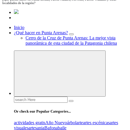
localidades de la región?
Inicio
¿Qué hacer en Punta Arenas?
Cerro de la Cruz de Punta Arenas: La mejor vista
panorámica de esta ciudad de la Patagonia chilena
Search
for:
Or check our Popular Categories...
actividades gratis
Año Nuevo
árbol
arte
artes escénicas
artes
visuales
artesania
Bafona
baile