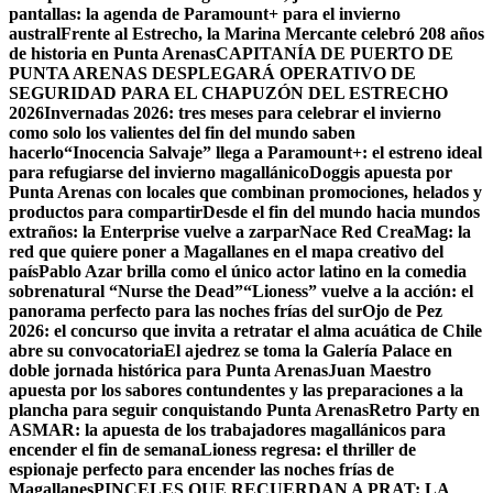
pantallas: la agenda de Paramount+ para el invierno
austral
Frente al Estrecho, la Marina Mercante celebró 208 años
de historia en Punta Arenas
CAPITANÍA DE PUERTO DE
PUNTA ARENAS DESPLEGARÁ OPERATIVO DE
SEGURIDAD PARA EL CHAPUZÓN DEL ESTRECHO
2026
Invernadas 2026: tres meses para celebrar el invierno
como solo los valientes del fin del mundo saben
hacerlo
“Inocencia Salvaje” llega a Paramount+: el estreno ideal
para refugiarse del invierno magallánico
Doggis apuesta por
Punta Arenas con locales que combinan promociones, helados y
productos para compartir
Desde el fin del mundo hacia mundos
extraños: la Enterprise vuelve a zarpar
Nace Red CreaMag: la
red que quiere poner a Magallanes en el mapa creativo del
país
Pablo Azar brilla como el único actor latino en la comedia
sobrenatural “Nurse the Dead”
“Lioness” vuelve a la acción: el
panorama perfecto para las noches frías del sur
Ojo de Pez
2026: el concurso que invita a retratar el alma acuática de Chile
abre su convocatoria
El ajedrez se toma la Galería Palace en
doble jornada histórica para Punta Arenas
Juan Maestro
apuesta por los sabores contundentes y las preparaciones a la
plancha para seguir conquistando Punta Arenas
Retro Party en
ASMAR: la apuesta de los trabajadores magallánicos para
encender el fin de semana
Lioness regresa: el thriller de
espionaje perfecto para encender las noches frías de
Magallanes
PINCELES QUE RECUERDAN A PRAT: LA