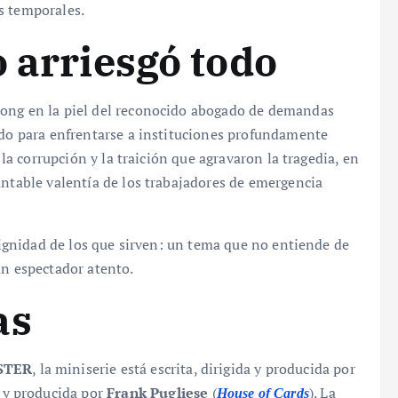
s temporales.
o arriesgó todo
rong en la piel del reconocido abogado de demandas
todo para enfrentarse a instituciones profundamente
 la corrupción y la traición que agravaron la tragedia, en
antable valentía de los trabajadores de emergencia
 dignidad de los que sirven: un tema que no entiende de
un espectador atento.
as
STER
, la miniserie está escrita, dirigida y producida por
a y producida por
Frank Pugliese
(
). La
House of Cards