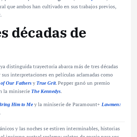
al que ambos han cultivado en sus trabajos previos,
.
es décadas de
ya distinguida trayectoria abarca más de tres décadas
r sus interpretaciones en películas aclamadas como
y
. Pepper ganó un premio
 of Our Fathers
True Grit
n la miniserie
.
The Kennedys
y la miniserie de Paramount+
Bring Him to Me
Lawmen:
.
nicos y las noches se estiren interminables, historias
l invierno austral reclama: relatos de coraje para ver