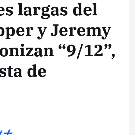
es largas del
pper y Jeremy
onizan “9/12”,
sta de