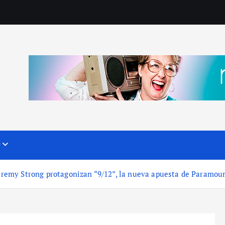
?
 Jeremy Strong protagonizan “9/12”, la nueva apuesta de Paramou