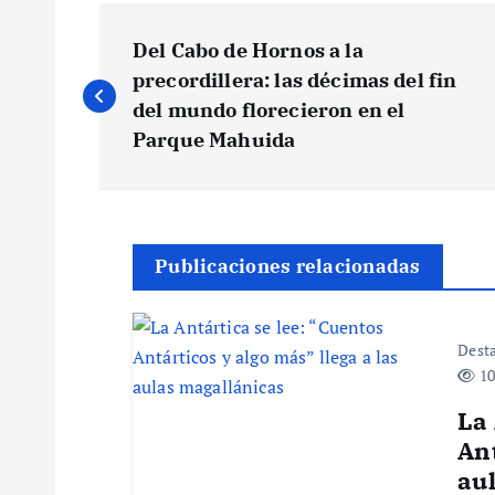
N
Del Cabo de Hornos a la
a
precordillera: las décimas del fin
del mundo florecieron en el
v
Parque Mahuida
e
g
Publicaciones relacionadas
a
Dest
10
c
La 
i
Ant
au