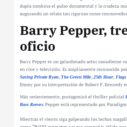
dupla combina el pulso documental y la crudeza mor
augurando un relato tan riguroso como conmovedor
Barry Pepper, tr
oficio
Barry Pepper es un galardonado actor canadiense cu
en cine y televisión. Es ampliamente reconocido po
,
,
,
Saving Private Ryan
The Green Mile
25th Hour
Flags
Emmy por su interpretación de Robert F. Kennedy e
Más recientemente, protagonizó el thriller policial
. Pepper está representado por Paradigm
Bass Reeves
Mientras el viento siga golpeando los techos magallá
como
“9/12”
prometen ser esa compañía cálida que e