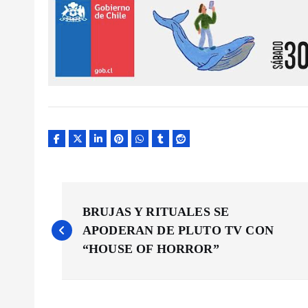
N
BRUJAS Y RITUALES SE
a
APODERAN DE PLUTO TV CON
“HOUSE OF HORROR”
v