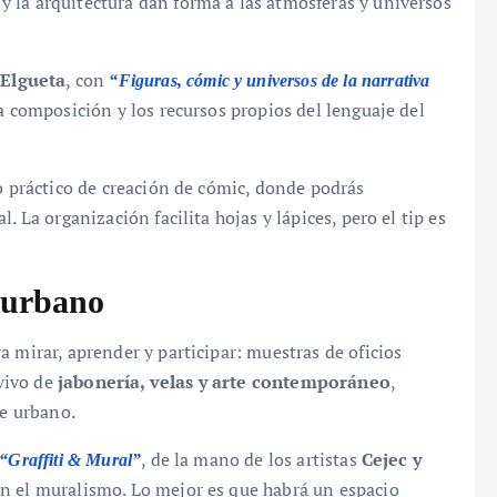
y la arquitectura dan forma a las atmósferas y universos
Elgueta
, con
“Figuras, cómic y universos de la narrativa
a composición y los recursos propios del lenguaje del
io práctico de creación de cómic, donde podrás
. La organización facilita hojas y lápices, pero el tip es
e urbano
 mirar, aprender y participar: muestras de oficios
 vivo de
jabonería, velas y arte contemporáneo
,
te urbano.
, de la mano de los artistas
Cejec y
“Graffiti & Mural”
en el muralismo. Lo mejor es que habrá un espacio