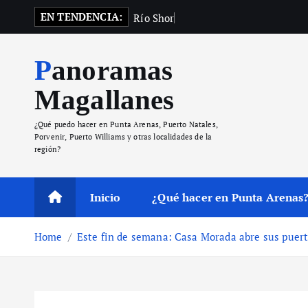
S
EN TENDENCIA:
R
í
o
S
h
o
r
e
v
u
e
l
v
e
k
i
Panoramas
p
t
Magallanes
o
c
¿Qué puedo hacer en Punta Arenas, Puerto Natales,
o
Porvenir, Puerto Williams y otras localidades de la
región?
n
t
e
Inicio
¿Qué hacer en Punta Arenas
n
t
Home
Este fin de semana: Casa Morada abre sus puert