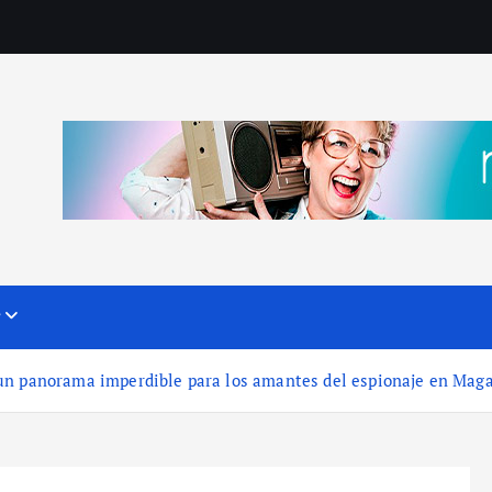
?
un panorama imperdible para los amantes del espionaje en Mag