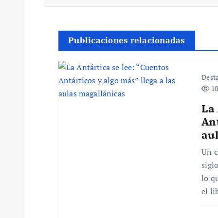
e
g
Publicaciones relacionadas
a
Dest
10
c
La 
i
Ant
au
ó
Un c
sigl
n
lo q
el l
d