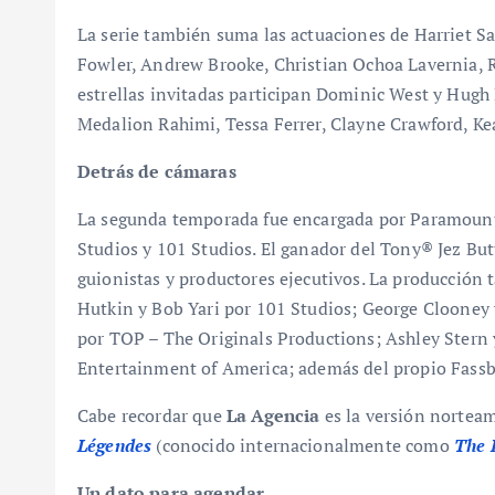
La serie también suma las actuaciones de Harriet S
Fowler, Andrew Brooke, Christian Ochoa Lavernia, 
estrellas invitadas participan Dominic West y Hugh 
Medalion Rahimi, Tessa Ferrer, Clayne Crawford, Kea
Detrás de cámaras
La segunda temporada fue encargada por Paramount
Studios y 101 Studios. El ganador del Tony® Jez B
guionistas y productores ejecutivos. La producción 
Hutkin y Bob Yari por 101 Studios; George Clooney
por TOP – The Originals Productions; Ashley Stern 
Entertainment of America; además del propio Fassbe
Cabe recordar que
La Agencia
es la versión nortea
Légendes
(conocido internacionalmente como
The 
Un dato para agendar