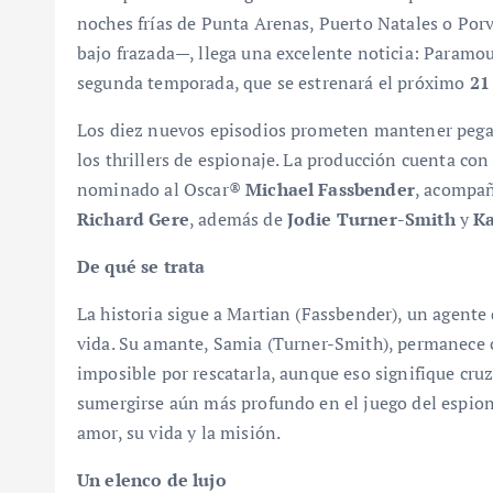
noches frías de Punta Arenas, Puerto Natales o Porv
bajo frazada—, llega una excelente noticia: Paramo
segunda temporada, que se estrenará el próximo
21
Los diez nuevos episodios prometen mantener pegad
los thrillers de espionaje. La producción cuenta co
nominado al Oscar®
Michael Fassbender
, acompa
Richard Gere
, además de
Jodie Turner-Smith
y
Ka
De qué se trata
La historia sigue a Martian (Fassbender), un agente 
vida. Su amante, Samia (Turner-Smith), permanece c
imposible por rescatarla, aunque eso signifique cruza
sumergirse aún más profundo en el juego del espion
amor, su vida y la misión.
Un elenco de lujo