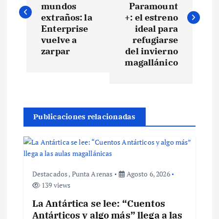
v
mundos
Paramount
extraños: la
+: el estreno
e
Enterprise
ideal para
vuelve a
refugiarse
zarpar
del invierno
g
magallánico
a
c
Publicaciones relacionadas
i
ó
n
Destacados
,
Punta Arenas
Agosto 6, 2026
139 views
d
La Antártica se lee: “Cuentos
Antárticos y algo más” llega a las