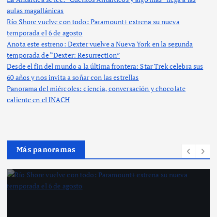
aulas magallánicas
Río Shore vuelve con todo: Paramount+ estrena su nueva
temporada el 6 de agosto
Anota este estreno: Dexter vuelve a Nueva York en la segunda
temporada de “Dexter: Resurrection”
Desde el fin del mundo a la última frontera: Star Trek celebra sus
60 años y nos invita a soñar con las estrellas
Panorama del miércoles: ciencia, conversación y chocolate
caliente en el INACH
Más panoramas