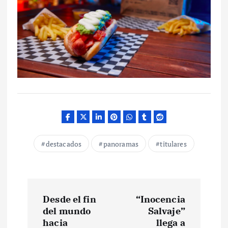
destacados
panoramas
titulares
N
Desde el fin
“Inocencia
a
del mundo
Salvaje”
hacia
llega a