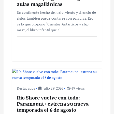
e
aulas magallánicas
Un continente hecho de hielo, viento y silencio de
e
siglos también puede contarse con palabras. Eso
es lo que propone “Cuentos Antárticos y algo
n
más”, el libro infantil que el…
t
r
a
d
a
Destacados
Julio 29, 2026
49 views
Río Shore vuelve con todo:
s
Paramount+ estrena su nueva
temporada el 6 de agosto