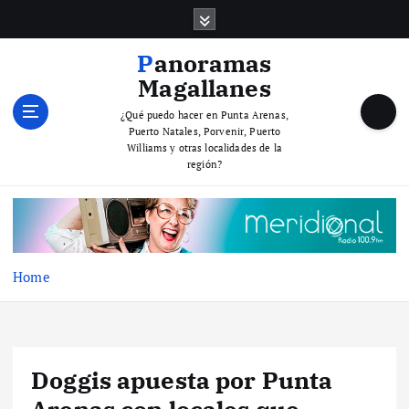
S
k
i
Panoramas
p
Magallanes
t
o
¿Qué puedo hacer en Punta Arenas,
Puerto Natales, Porvenir, Puerto
c
Williams y otras localidades de la
o
región?
n
t
e
n
t
Home
Doggis apuesta por Punta