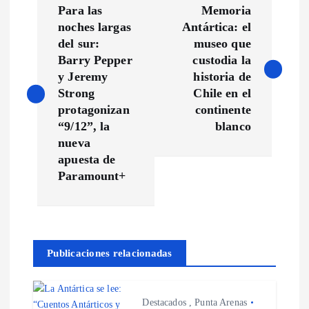
Para las
Memoria
a
noches largas
Antártica: el
del sur:
museo que
v
Barry Pepper
custodia la
y Jeremy
historia de
e
Strong
Chile en el
protagonizan
continente
g
“9/12”, la
blanco
nueva
a
apuesta de
Paramount+
c
i
Publicaciones relacionadas
ó
n
Destacados
,
Punta Arenas