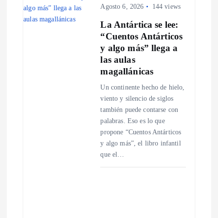
Agosto 6, 2026
144 views
d
La Antártica se lee:
“Cuentos Antárticos
e
y algo más” llega a
las aulas
e
magallánicas
n
Un continente hecho de hielo,
viento y silencio de siglos
t
también puede contarse con
palabras. Eso es lo que
r
propone “Cuentos Antárticos
y algo más”, el libro infantil
que el…
a
d
a