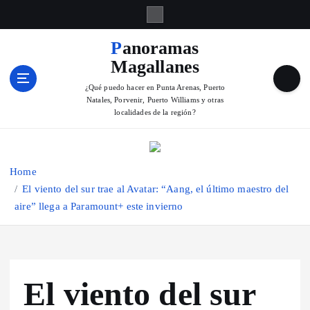
S
k
i
Panoramas
p
Magallanes
t
o
¿Qué puedo hacer en Punta Arenas, Puerto
Natales, Porvenir, Puerto Williams y otras
c
localidades de la región?
o
n
t
e
Home
n
El viento del sur trae al Avatar: “Aang, el último maestro del
t
aire” llega a Paramount+ este invierno
El viento del sur