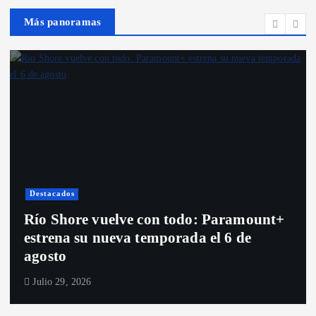
Más panoramas
Destacados
Santiag
lve con todo: Paramount+
Anota este est
eva temporada el 6 de
Nueva York en
“Dexter: Resu
Julio 28, 2026