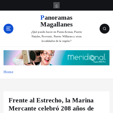
S
k
i
Panoramas
p
Magallanes
t
o
¿Qué puedo hacer en Punta Arenas, Puerto
Natales, Porvenir, Puerto Williams y otras
c
localidades de la región?
o
n
t
e
n
Home
t
Frente al Estrecho, la Marina
Mercante celebró 208 años de