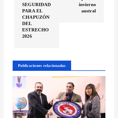
g
SEGURIDAD
invierno
a
PARA EL
austral
CHAPUZÓN
c
DEL
ESTRECHO
2026
i
ó
n
Publicaciones relacionadas
d
e
e
n