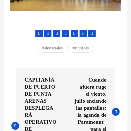
destacados
titulares
N
CAPITANÍA
Cuando
a
DE PUERTO
afuera ruge
DE PUNTA
el viento,
v
ARENAS
julio enciende
DESPLEGA
las pantallas:
e
RÁ
la agenda de
OPERATIVO
Paramount+
DE
para el