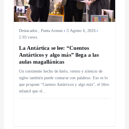
t
r
Destacados
,
Punta Arenas
Agosto 6, 2026
a
93 views
La Antártica se lee: “Cuentos
d
Antárticos y algo más” llega a las
aulas magallánicas
a
Un continente hecho de hielo, viento y silencio de
siglos también puede contarse con palabras. Eso es lo
s
que propone “Cuentos Antárticos y algo más”, el libro
infantil que el…