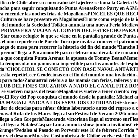
ática de Chile abre su convocatoria
El ajedrez se toma la Galería P
lancha para seguir conquistando Punta Arenas
Retro Party en ASMAR
ara encender las noches frías de Magallanes
PINCELES QUE REC
ltura se hace presente en Magallanes
El arte como espejo de la 
r del mundo: la Sociedad Tolkien anuncia una nueva Feria Mediev
 PRIMAVERA VIAJAN AL CONFÍN DEL ESTRECHO PARA
 Star como refugio: lo que se viene en la pantalla grande de Punta
el niño reportero de Puerto Toro que invita a conocer el patrimon
ego de mesa para recorrer la historia del fin del mundo
“Rancho D
upremo” llega a Paramount+ para celebrar una década de romance,
ida que conquista Punta Arenas: la apuesta de Tommy Beans
Memori
da temporada: un panorama imperdible para los amantes del espi
da”
CHOLCHOL SE CONECTÓ CON BASE NAVAL ANTÁRTI
esita repetir
Leer Geodécimas en el fin del mundo: una invitación a
 para todos
Zonaustral celebra a las mamás con ferias, talleres y u
LUB DELFINES CRUZARON A NADO EL CANAL FITZ ROY
se vuelven mapas del tesoro
Magallanes vuelve a tener cuento: reg
ayo
El Rey del Pop conquista el mundo desde la pantalla: Michael arr
RIA MAGALLÁNICA A LOS ESPACIOS COTIDIANOS
Estrenos
ller de ciencias para niños: último laboratorio antes del regreso a c
naval Ruta de los Mares llega al sur
Festival de Verano 2026: músic
llega a San Gregorio
Mascarada victoriana llega al extremo sur
Fie
cal llega a Natales
Gaspar Luna anuncia show junto a invitados
Cri
 Grunge”
Pedalea al Pasado en Porvenir este 18 de febrero
Corrida “
or y el desamor
Muestra Costumbrista de Chiloé vuelve este fin d