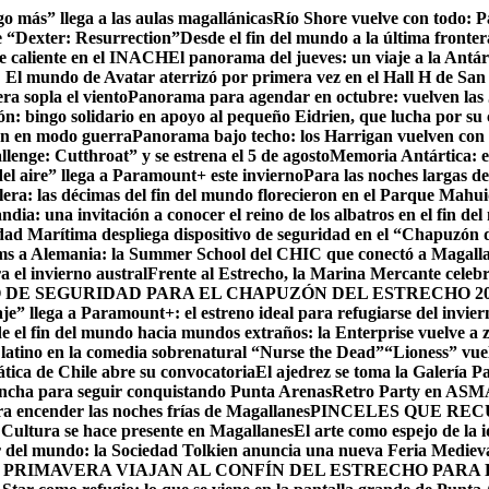
go más” llega a las aulas magallánicas
Río Shore vuelve con todo: 
e “Dexter: Resurrection”
Desde el fin del mundo a la última fronter
te caliente en el INACH
El panorama del jueves: un viaje a la Antár
! El mundo de Avatar aterrizó por primera vez en el Hall H de San
ra sopla el viento
Panorama para agendar en octubre: vuelven las J
: bingo solidario en apoyo al pequeño Eidrien, que lucha por su c
man en modo guerra
Panorama bajo techo: los Harrigan vuelven con 
enge: Cutthroat” y se estrena el 5 de agosto
Memoria Antártica: el
del aire” llega a Paramount+ este invierno
Para las noches largas d
lera: las décimas del fin del mundo florecieron en el Parque Mahu
ndia: una invitación a conocer el reino de los albatros en el fin de
ad Marítima despliega dispositivo de seguridad en el “Chapuzón 
ms a Alemania: la Summer School del CHIC que conectó a Magallan
a el invierno austral
Frente al Estrecho, la Marina Mercante celebr
DE SEGURIDAD PARA EL CHAPUZÓN DEL ESTRECHO 20
je” llega a Paramount+: el estreno ideal para refugiarse del invie
e el fin del mundo hacia mundos extraños: la Enterprise vuelve a 
r latino en la comedia sobrenatural “Nurse the Dead”
“Lioness” vuel
ática de Chile abre su convocatoria
El ajedrez se toma la Galería P
lancha para seguir conquistando Punta Arenas
Retro Party en ASMAR
ara encender las noches frías de Magallanes
PINCELES QUE REC
ltura se hace presente en Magallanes
El arte como espejo de la 
r del mundo: la Sociedad Tolkien anuncia una nueva Feria Mediev
 PRIMAVERA VIAJAN AL CONFÍN DEL ESTRECHO PARA