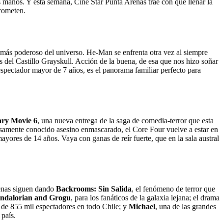
 manos. Y esta semana, Cine Star Punta Arenas trae con qué llenar la
rometen.
 más poderoso del universo. He-Man se enfrenta otra vez al siempre
os del Castillo Grayskull. Acción de la buena, de esa que nos hizo soñar
 espectador mayor de 7 años, es el panorama familiar perfecto para
ary Movie 6
, una nueva entrega de la saga de comedia-terror que esta
osamente conocido asesino enmascarado, el Core Four vuelve a estar en
mayores de 14 años. Vaya con ganas de reír fuerte, que en la sala austral
renas siguen dando
Backrooms: Sin Salida
, el fenómeno de terror que
ndalorian and Grogu
, para los fanáticos de la galaxia lejana; el drama
s de 855 mil espectadores en todo Chile; y
Michael
, una de las grandes
 país.