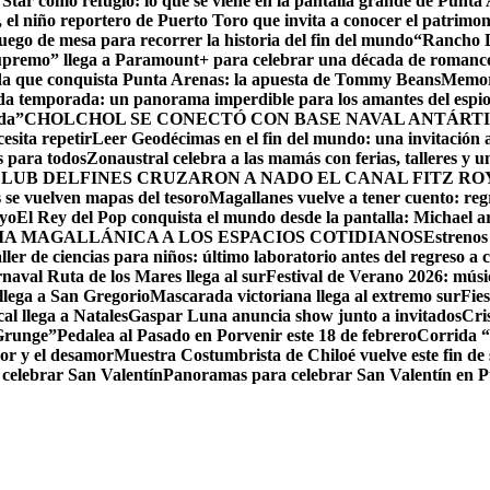
 Star como refugio: lo que se viene en la pantalla grande de Punta
el niño reportero de Puerto Toro que invita a conocer el patrimon
ego de mesa para recorrer la historia del fin del mundo
“Rancho D
upremo” llega a Paramount+ para celebrar una década de romance,
ida que conquista Punta Arenas: la apuesta de Tommy Beans
Memori
da temporada: un panorama imperdible para los amantes del espi
da”
CHOLCHOL SE CONECTÓ CON BASE NAVAL ANTÁRTI
esita repetir
Leer Geodécimas en el fin del mundo: una invitación a
 para todos
Zonaustral celebra a las mamás con ferias, talleres y u
LUB DELFINES CRUZARON A NADO EL CANAL FITZ ROY
se vuelven mapas del tesoro
Magallanes vuelve a tener cuento: reg
ayo
El Rey del Pop conquista el mundo desde la pantalla: Michael arr
RIA MAGALLÁNICA A LOS ESPACIOS COTIDIANOS
Estrenos
ller de ciencias para niños: último laboratorio antes del regreso a c
naval Ruta de los Mares llega al sur
Festival de Verano 2026: músic
llega a San Gregorio
Mascarada victoriana llega al extremo sur
Fie
cal llega a Natales
Gaspar Luna anuncia show junto a invitados
Cri
 Grunge”
Pedalea al Pasado en Porvenir este 18 de febrero
Corrida “
or y el desamor
Muestra Costumbrista de Chiloé vuelve este fin d
 celebrar San Valentín
Panoramas para celebrar San Valentín en 