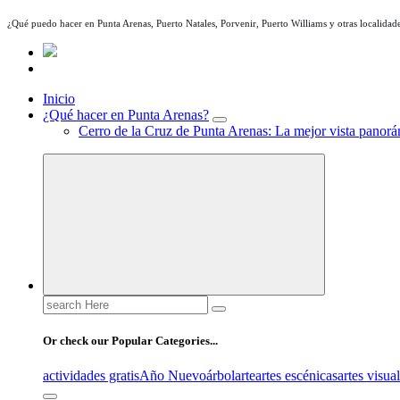
¿Qué puedo hacer en Punta Arenas, Puerto Natales, Porvenir, Puerto Williams y otras localidade
Inicio
¿Qué hacer en Punta Arenas?
Cerro de la Cruz de Punta Arenas: La mejor vista panorám
Search
for:
Or check our Popular Categories...
actividades gratis
Año Nuevo
árbol
arte
artes escénicas
artes visua