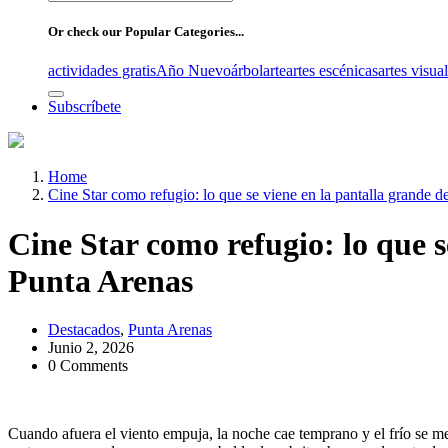
for:
Or check our Popular Categories...
actividades gratis
Año Nuevo
árbol
arte
artes escénicas
artes visua
Subscríbete
Home
Cine Star como refugio: lo que se viene en la pantalla grande 
Cine Star como refugio: lo que s
Punta Arenas
Destacados
,
Punta Arenas
Junio 2, 2026
0 Comments
Cuando afuera el viento empuja, la noche cae temprano y el frío se m