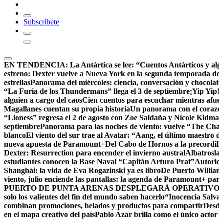
Subscríbete
EN TENDENCIA:
La Antártica se lee: “Cuentos Antárticos y al
estreno: Dexter vuelve a Nueva York en la segunda temporada d
estrellas
Panorama del miércoles: ciencia, conversación y chocola
“La Furia de los Thundermans” llega el 3 de septiembre
¡Yip Yip
alguien a cargo del caos
Cien cuentos para escuchar mientras afue
Magallanes cuentan su propia historia
Un panorama con el corazón
“Lioness” regresa el 2 de agosto con Zoe Saldaña y Nicole Kid
septiembre
Panorama para las noches de viento: vuelve “The Chall
blanco
El viento del sur trae al Avatar: “Aang, el último maestro 
nueva apuesta de Paramount+
Del Cabo de Hornos a la precordil
Dexter: Resurrection para encender el invierno austral
Albatrosla
estudiantes conocen la Base Naval “Capitán Arturo Prat”
Autorid
Shanghái: la vida de Eva Rogazinski ya es libro
De Puerto Willia
viento, julio enciende las pantallas: la agenda de Paramount+ par
PUERTO DE PUNTA ARENAS DESPLEGARÁ OPERATIVO 
solo los valientes del fin del mundo saben hacerlo
“Inocencia Salva
combinan promociones, helados y productos para compartir
Desd
en el mapa creativo del país
Pablo Azar brilla como el único acto