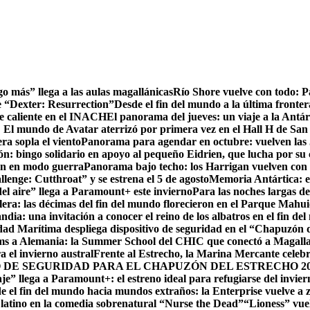
go más” llega a las aulas magallánicas
Río Shore vuelve con todo: 
e “Dexter: Resurrection”
Desde el fin del mundo a la última fronter
te caliente en el INACH
El panorama del jueves: un viaje a la Antár
! El mundo de Avatar aterrizó por primera vez en el Hall H de San
ra sopla el viento
Panorama para agendar en octubre: vuelven las J
: bingo solidario en apoyo al pequeño Eidrien, que lucha por su c
man en modo guerra
Panorama bajo techo: los Harrigan vuelven con 
enge: Cutthroat” y se estrena el 5 de agosto
Memoria Antártica: el
del aire” llega a Paramount+ este invierno
Para las noches largas d
lera: las décimas del fin del mundo florecieron en el Parque Mahu
ndia: una invitación a conocer el reino de los albatros en el fin de
ad Marítima despliega dispositivo de seguridad en el “Chapuzón 
ms a Alemania: la Summer School del CHIC que conectó a Magallan
a el invierno austral
Frente al Estrecho, la Marina Mercante celebr
DE SEGURIDAD PARA EL CHAPUZÓN DEL ESTRECHO 20
je” llega a Paramount+: el estreno ideal para refugiarse del invie
e el fin del mundo hacia mundos extraños: la Enterprise vuelve a 
r latino en la comedia sobrenatural “Nurse the Dead”
“Lioness” vuel