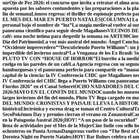
sur
Ojo de Pez 2026: el concurso que invita a retratar el alma acu
apuesta por los sabores contundentes y las preparaciones a la p
fin de semana
Lioness regresa: el thriller de espionaje perfecto p
EL MES DEL MAR EN PUERTO NATALES
[COLUMNA] La Cu
personal bajo el nombre de “luz”
La magia medieval vuelve al su
panorama científico para seguir desde Magallanes
VECINOS DE
café: una noche íntima para despedir la semana en ARTE90
Cine
Día del Patrimonio
La voz más austral del mundo: Ángel Concha, 
“Occidente imperecedero”
“Descubriendo Puerto Williams”: un ju
imperdible del invierno austral
“La Venganza de los Ex Brasil: S
PLUTO TV CON “HOUSE OF HORROR”
El burrito a la med
cuelga en las paredes de un café
La Agencia regresa con su segun
hamburguesas y el panorama perfecto para compartir en “mana
capital de la ciencia: la IV Conferencia CHIC que Magallanes nec
IV Conferencia del CHIC llega a Puerto Williams con panoramas
Fiordos 2026” en el Canal Señoret
OCHO NADADORES DEL C
2026:MAYO EN EL CONFÍN DEL MUNDO
Cuando los museos 
largos inviernos del fin del mundo, Pluto TV llega cargado en m
DEL MUNDO: CRONISTAS Y PAISAJE LLEVA LA HISTO
histórico
Electrónica y escena drag se toman el Centro Cultural
Ta
Seco
Pokémon Day y premios cierran el verano en Zonaustral
Car
en la Patagonia Austral 2026
¡HOY! “A un paso de la oscuridad” 
llena de actividades por el Mes de la Mujer
Cine Indie con sello lo
ochenteros en Punta Arenas
Dangerous vuelve con “The Best of
Dorotea Night en Puerto Natales
¡HOY! Bar Bulnes celebra el am