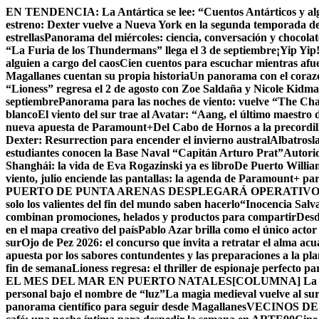
Skip
EN TENDENCIA:
La Antártica se lee: “Cuentos Antárticos y al
to
estreno: Dexter vuelve a Nueva York en la segunda temporada d
content
estrellas
Panorama del miércoles: ciencia, conversación y chocola
“La Furia de los Thundermans” llega el 3 de septiembre
¡Yip Yip
alguien a cargo del caos
Cien cuentos para escuchar mientras afue
Magallanes cuentan su propia historia
Un panorama con el corazón
“Lioness” regresa el 2 de agosto con Zoe Saldaña y Nicole Kid
septiembre
Panorama para las noches de viento: vuelve “The Chall
blanco
El viento del sur trae al Avatar: “Aang, el último maestro 
nueva apuesta de Paramount+
Del Cabo de Hornos a la precordil
Dexter: Resurrection para encender el invierno austral
Albatrosla
estudiantes conocen la Base Naval “Capitán Arturo Prat”
Autorid
Shanghái: la vida de Eva Rogazinski ya es libro
De Puerto Willia
viento, julio enciende las pantallas: la agenda de Paramount+ par
PUERTO DE PUNTA ARENAS DESPLEGARÁ OPERATIVO 
solo los valientes del fin del mundo saben hacerlo
“Inocencia Salva
combinan promociones, helados y productos para compartir
Desd
en el mapa creativo del país
Pablo Azar brilla como el único acto
sur
Ojo de Pez 2026: el concurso que invita a retratar el alma acu
apuesta por los sabores contundentes y las preparaciones a la p
fin de semana
Lioness regresa: el thriller de espionaje perfecto p
EL MES DEL MAR EN PUERTO NATALES
[COLUMNA] La Cu
personal bajo el nombre de “luz”
La magia medieval vuelve al su
panorama científico para seguir desde Magallanes
VECINOS DE