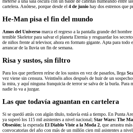
meterse a una sala oscura con un balde de cabritas humeando entre las
cartelera. Anótese, porque desde el
4 de junio
hay dos estrenos que p
He-Man pisa el fin del mundo
Amos del Universo
marca el regreso a la pantalla grande del hombre
temible Skeletor para salvar el planeta Eternia y resguardar los secret
de niños frente al televisor, ahora en formato gigante. Apta para todo
arrancar de la lluvia un fin de semana.
Risa y sustos, sin filtro
Para los que prefieren reírse de los sustos en vez de pasarlos, llega
Sc
vez viene sin censura. Veintiséis años después de huir de un sospech
la mira, y aquí ninguna franquicia de terror se salva de la burla. Para 
nadie lo va a juzgar.
Las que todavía aguantan en cartelera
Si se quedó atrás con algún título, todavía está a tiempo. En Punta A
ya superó los 115 mil asistentes a nivel nacional;
Star Wars: The Ma
Obsesión
; la esperada
El Diablo Viste a la Moda 2
, que arrastra má
convocatorias del año con más de un millón cien mil asistentes a nivel