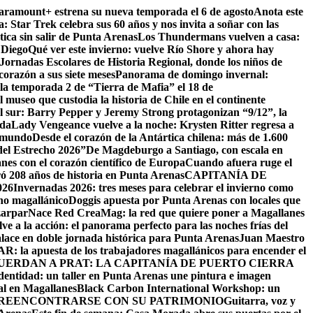
Paramount+ estrena su nueva temporada el 6 de agosto
Anota este
a: Star Trek celebra sus 60 años y nos invita a soñar con las
tica sin salir de Punta Arenas
Los Thundermans vuelven a casa:
 Diego
Qué ver este invierno: vuelve Río Shore y ahora hay
ornadas Escolares de Historia Regional, donde los niños de
orazón a sus siete meses
Panorama de domingo invernal:
la temporada 2 de “Tierra de Mafia” el 18 de
 museo que custodia la historia de Chile en el continente
el sur: Barry Pepper y Jeremy Strong protagonizan “9/12”, la
ida
Lady Vengeance vuelve a la noche: Krysten Ritter regresa a
l mundo
Desde el corazón de la Antártica chilena: más de 1.600
del Estrecho 2026”
De Magdeburgo a Santiago, con escala en
es con el corazón científico de Europa
Cuando afuera ruge el
ó 208 años de historia en Punta Arenas
CAPITANÍA DE
26
Invernadas 2026: tres meses para celebrar el invierno como
rno magallánico
Doggis apuesta por Punta Arenas con locales que
zarpar
Nace Red CreaMag: la red que quiere poner a Magallanes
ve a la acción: el panorama perfecto para las noches frías del
alace en doble jornada histórica para Punta Arenas
Juan Maestro
: la apuesta de los trabajadores magallánicos para encender el
UERDAN A PRAT: LA CAPITANÍA DE PUERTO CIERRA
identidad: un taller en Punta Arenas une pintura e imagen
al en Magallanes
Black Carbon International Workshop: un
 REENCONTRARSE CON SU PATRIMONIO
Guitarra, voz y