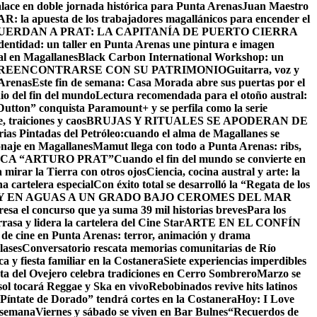
alace en doble jornada histórica para Punta Arenas
Juan Maestro
: la apuesta de los trabajadores magallánicos para encender el
UERDAN A PRAT: LA CAPITANÍA DE PUERTO CIERRA
identidad: un taller en Punta Arenas une pintura e imagen
al en Magallanes
Black Carbon International Workshop: un
 REENCONTRARSE CON SU PATRIMONIO
Guitarra, voz y
 Arenas
Este fin de semana: Casa Morada abre sus puertas por el
io del fin del mundo
Lectura recomendada para el otoño austral:
utton” conquista Paramount+ y se perfila como la serie
 traiciones y caos
BRUJAS Y RITUALES SE APODERAN DE
as Pintadas del Petróleo:cuando el alma de Magallanes se
onaje en Magallanes
Mamut llega con todo a Punta Arenas: ribs,
CA “ARTURO PRAT”
Cuando el fin del mundo se convierte en
 mirar la Tierra con otros ojos
Ciencia, cocina austral y arte: la
na cartelera especial
Con éxito total se desarrolló la “Regata de los
 EN AGUAS A UN GRADO BAJO CERO
MES DEL MAR
resa el concurso que ya suma 39 mil historias breves
Para los
asa y lidera la cartelera del Cine Star
ARTE EN EL CONFÍN
 de cine en Punta Arenas: terror, animación y drama
lases
Conversatorio rescata memorias comunitarias de Río
a y fiesta familiar en la Costanera
Siete experiencias imperdibles
sta del Ovejero celebra tradiciones en Cerro Sombrero
Marzo se
sol tocará Reggae y Ska en vivo
Rebobinados revive hits latinos
Píntate de Dorado” tendrá cortes en la Costanera
Hoy: I Love
e semana
Viernes y sábado se viven en Bar Bulnes
“Recuerdos de