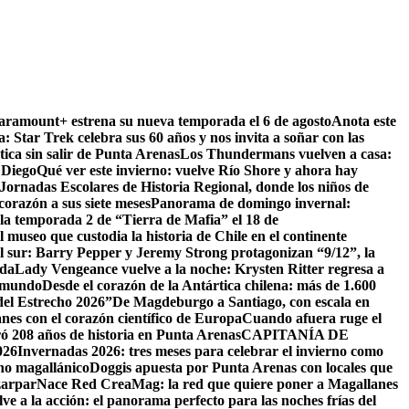
Paramount+ estrena su nueva temporada el 6 de agosto
Anota este
a: Star Trek celebra sus 60 años y nos invita a soñar con las
tica sin salir de Punta Arenas
Los Thundermans vuelven a casa:
 Diego
Qué ver este invierno: vuelve Río Shore y ahora hay
ornadas Escolares de Historia Regional, donde los niños de
orazón a sus siete meses
Panorama de domingo invernal:
la temporada 2 de “Tierra de Mafia” el 18 de
 museo que custodia la historia de Chile en el continente
el sur: Barry Pepper y Jeremy Strong protagonizan “9/12”, la
ida
Lady Vengeance vuelve a la noche: Krysten Ritter regresa a
l mundo
Desde el corazón de la Antártica chilena: más de 1.600
del Estrecho 2026”
De Magdeburgo a Santiago, con escala en
es con el corazón científico de Europa
Cuando afuera ruge el
ó 208 años de historia en Punta Arenas
CAPITANÍA DE
26
Invernadas 2026: tres meses para celebrar el invierno como
rno magallánico
Doggis apuesta por Punta Arenas con locales que
zarpar
Nace Red CreaMag: la red que quiere poner a Magallanes
ve a la acción: el panorama perfecto para las noches frías del