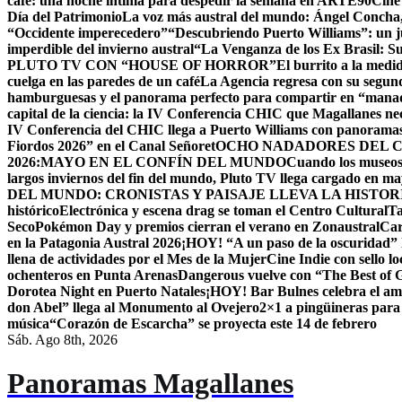
café: una noche íntima para despedir la semana en ARTE90
Cine
Día del Patrimonio
La voz más austral del mundo: Ángel Concha, 
“Occidente imperecedero”
“Descubriendo Puerto Williams”: un ju
imperdible del invierno austral
“La Venganza de los Ex Brasil: S
PLUTO TV CON “HOUSE OF HORROR”
El burrito a la med
cuelga en las paredes de un café
La Agencia regresa con su segun
hamburguesas y el panorama perfecto para compartir en “mana
capital de la ciencia: la IV Conferencia CHIC que Magallanes nec
IV Conferencia del CHIC llega a Puerto Williams con panoramas
Fiordos 2026” en el Canal Señoret
OCHO NADADORES DEL C
2026:MAYO EN EL CONFÍN DEL MUNDO
Cuando los museos 
largos inviernos del fin del mundo, Pluto TV llega cargado en m
DEL MUNDO: CRONISTAS Y PAISAJE LLEVA LA HISTO
histórico
Electrónica y escena drag se toman el Centro Cultural
Ta
Seco
Pokémon Day y premios cierran el verano en Zonaustral
Car
en la Patagonia Austral 2026
¡HOY! “A un paso de la oscuridad” 
llena de actividades por el Mes de la Mujer
Cine Indie con sello lo
ochenteros en Punta Arenas
Dangerous vuelve con “The Best of
Dorotea Night en Puerto Natales
¡HOY! Bar Bulnes celebra el am
don Abel” llega al Monumento al Ovejero
2×1 a pingüineras para
música
“Corazón de Escarcha” se proyecta este 14 de febrero
Sáb. Ago 8th, 2026
Panoramas Magallanes