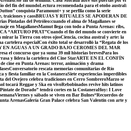
 Arenas
Este fin de semana: Casa Morada abre sus puertas por el
io del fin del mundo
Lectura recomendada para el otoño austral:
utton” conquista Paramount+ y se perfila como la serie
 traiciones y caos
BRUJAS Y RITUALES SE APODERAN DE
as Pintadas del Petróleo:cuando el alma de Magallanes se
onaje en Magallanes
Mamut llega con todo a Punta Arenas: ribs,
CA “ARTURO PRAT”
Cuando el fin del mundo se convierte en
 mirar la Tierra con otros ojos
Ciencia, cocina austral y arte: la
na cartelera especial
Con éxito total se desarrolló la “Regata de los
 EN AGUAS A UN GRADO BAJO CERO
MES DEL MAR
resa el concurso que ya suma 39 mil historias breves
Para los
asa y lidera la cartelera del Cine Star
ARTE EN EL CONFÍN
 de cine en Punta Arenas: terror, animación y drama
lases
Conversatorio rescata memorias comunitarias de Río
a y fiesta familiar en la Costanera
Siete experiencias imperdibles
sta del Ovejero celebra tradiciones en Cerro Sombrero
Marzo se
sol tocará Reggae y Ska en vivo
Rebobinados revive hits latinos
Píntate de Dorado” tendrá cortes en la Costanera
Hoy: I Love
e semana
Viernes y sábado se viven en Bar Bulnes
“Recuerdos de
Punta Arenas
Galería Gran Palace celebra San Valentín con arte y