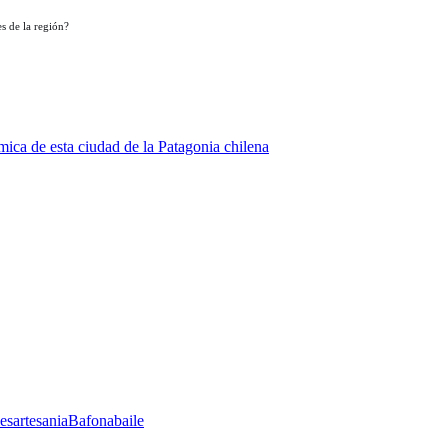
s de la región?
ica de esta ciudad de la Patagonia chilena
les
artesania
Bafona
baile