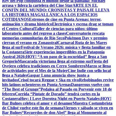
Rey del Pop conquista el mundo desde la pantalla: Michael
arrasa y lidera la cartelera del Cine Star
ARTE EN EL
CONFÍN DEL MUNDO: CRONISTAS Y PAISAJE LLEVA
LA HISTORIA MAGALLÁNICA A LOS ESPACIOS
COTIDIANOS
Estrenos de cine en Punta Arenas: terror,
animación y drama histórico
Electrónica y escena drag se toman
el Centro Cultural
Taller de ciencias para niños: último
laboratorio antes del regreso a clases
Conversatorio rescata
memorias comunitarias de Río Seco
Pokémon Day y premios
cierran el verano en Zonaustral
Carnaval Ruta de los Mares
llega al sur
Festival de Verano 2026: música y fiesta familiar en
la Costanera
Siete experiencias imperdibles en la Patagonia
Austral 2026
¡HOY! “A un paso de la oscuridad” llega a San
Gregorio
Mascarada victoriana llega al extremo sur
Fiesta del
Ovejero celebra tradiciones en Cerro Sombrero
Marzo se llena
de actividades por el Mes de la Mujer
Cine Indie con sello local
llega a Natales
Gaspar Luna anuncia show junto a
invitados
Crisol tocará Reggae y Ska en vivo
Rebobinados revive
hits latinos ochenteros en Punta Arenas
Dangerous vuelve con
“The Best of Grunge”
Pedalea al Pasado en Porvenir este 18 de
febrero
Corrida “Píntate de Dorado” tendrá cortes en la
Costanera
Hoy: I Love Dorotea Night en Puerto Natales
¡HOY!
Bar Bulnes celebra el amor y el desamor
Muestra Costumbrista
de Chiloé vuelve este fin de semana
Viernes y sábado se viven en
Bar Bulnes
“Recuerdos de don Abel” llega al Monumento al