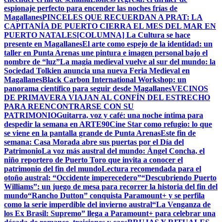
espionaje perfecto para encender las noches frías de
Magallanes
PINCELES QUE RECUERDAN A PRAT: LA
CAPITANÍA DE PUERTO CIERRA EL MES DEL MAR EN
PUERTO NATALES
[COLUMNA] La Cultura se hace
presente en Magallanes
El arte como espejo de la identidad: un
taller en Punta Arenas une pintura e imagen personal bajo el
nombre de “luz”
La magia medieval vuelve al sur del mundo: la
Sociedad Tolkien anuncia una nueva Feria Medieval en
Magallanes
Black Carbon International Workshop: un
panorama científico para seguir desde Magallanes
VECINOS
DE PRIMAVERA VIAJAN AL CONFÍN DEL ESTRECHO
PARA REENCONTRARSE CON SU
PATRIMONIO
Guitarra, voz y café: una noche íntima para
despedir la semana en ARTE90
Cine Star como refugio: lo que
se viene en la pantalla grande de Punta Arenas
Este fin de
semana: Casa Morada abre sus puertas por el Día del
Patrimonio
La voz más austral del mundo: Ángel Concha, el
niño reportero de Puerto Toro que invita a conocer el
patrimonio del fin del mundo
Lectura recomendada para el
otoño austral: “Occidente imperecedero”
“Descubriendo Puerto
Williams”: un juego de mesa para recorrer la historia del fin del
mundo
“Rancho Dutton” conquista Paramount+ y se perfila
como la serie imperdible del invierno austral
“La Venganza de
los Ex Brasil: Supremo” llega a Paramount+ para celebrar una