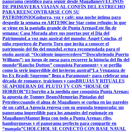
panorama científico para seguir desde Magallanes
VECINOS
DE PRIMAVERA VIAJAN AL CONFÍN DEL ESTRECHO
PARA REENCONTRARSE CON SU
PATRIMONIO
Guitarra, voz y café: una noche íntima para
despedir la semana en ARTE90
Cine Star como refugio: lo que
se viene en la pantalla grande de Punta Arenas
Este fin de
semana: Casa Morada abre sus puertas por el Día del
Patrimonio
La voz más austral del mundo: Ángel Concha, el
niño reportero de Puerto Toro que invita a conocer el
patrimonio del fin del mundo
Lectura recomendada para el
otoño austral: “Occidente imperecedero”
“Descubriendo Puerto
Williams”: un juego de mesa para recorrer la historia del fin del
mundo
“Rancho Dutton” conquista Paramount+ y se perfila
como la serie imperdible del invierno austral
“La Venganza de
los Ex Brasil: Supremo” llega a Paramount+ para celebrar una
década de romance, traiciones y caos
BRUJAS Y RITUALES
SE APODERAN DE PLUTO TV CON “HOUSE OF
HORROR”
El burrito a la medida que conquista Punta Arenas:
la apuesta de Tommy Beans
Memorias Pintadas del
Petróleo:cuando el alma de Magallanes se cuelga en las paredes
de un café
La Agencia regresa con su segunda temporada: un
panorama imperdible para los amantes del espionaje en
Magallanes
Mamut llega con todo a Punta Arenas: ribs,
hamburguesas y el panorama perfecto para compartir en
“manada”
CHOLCHOL SE CONECTÓ CON BASE NAVAL