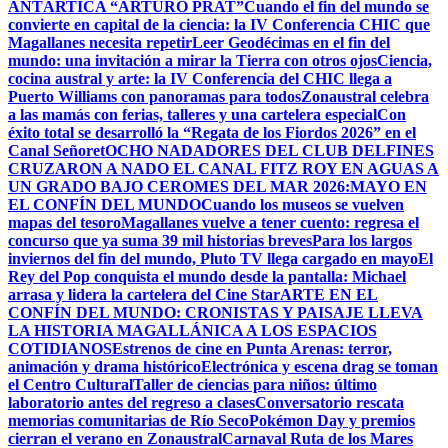
ANTÁRTICA “ARTURO PRAT”
Cuando el fin del mundo se
convierte en capital de la ciencia: la IV Conferencia CHIC que
Magallanes necesita repetir
Leer Geodécimas en el fin del
mundo: una invitación a mirar la Tierra con otros ojos
Ciencia,
cocina austral y arte: la IV Conferencia del CHIC llega a
Puerto Williams con panoramas para todos
Zonaustral celebra
a las mamás con ferias, talleres y una cartelera especial
Con
éxito total se desarrolló la “Regata de los Fiordos 2026” en el
Canal Señoret
OCHO NADADORES DEL CLUB DELFINES
CRUZARON A NADO EL CANAL FITZ ROY EN AGUAS A
UN GRADO BAJO CERO
MES DEL MAR 2026:MAYO EN
EL CONFÍN DEL MUNDO
Cuando los museos se vuelven
mapas del tesoro
Magallanes vuelve a tener cuento: regresa el
concurso que ya suma 39 mil historias breves
Para los largos
inviernos del fin del mundo, Pluto TV llega cargado en mayo
El
Rey del Pop conquista el mundo desde la pantalla: Michael
arrasa y lidera la cartelera del Cine Star
ARTE EN EL
CONFÍN DEL MUNDO: CRONISTAS Y PAISAJE LLEVA
LA HISTORIA MAGALLÁNICA A LOS ESPACIOS
COTIDIANOS
Estrenos de cine en Punta Arenas: terror,
animación y drama histórico
Electrónica y escena drag se toman
el Centro Cultural
Taller de ciencias para niños: último
laboratorio antes del regreso a clases
Conversatorio rescata
memorias comunitarias de Río Seco
Pokémon Day y premios
cierran el verano en Zonaustral
Carnaval Ruta de los Mares