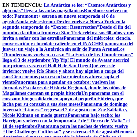
Skip
EN TENDENCIA:
La Antártica se lee: “Cuentos Antárticos y
to
algo más” llega a las aulas magallánicas
Río Shore vuelve con
content
todo: Paramount+ estrena su nueva temporada el 6 de
agosto
Anota este estreno: Dexter vuelve a Nueva York en la
segunda temporada de “Dexter: Resurrection”
Desde el fin del
mundo a la última frontera: Star Trek celebra sus 60 años y nos
invita a soñar con las estrellas
Panorama del miércoles: ciencia,
conversación y chocolate caliente en el INACH
El panorama del
jueves: un viaje a la Antártica sin salir de Punta Arenas
Los
Thundermans vuelven a casa: “La Furia de los Thundermans”
llega el 3 de septiembre
¡Yip Yip! El mundo de Avatar aterrizó
por primera vez en el Hall H de San Diego
Qué ver este
invierno: vuelve Río Shore y ahora hay alguien a cargo del
caos
Cien cuentos para escuchar mientras afuera sopla el
viento
Panorama para agendar en octubre: vuelven las
Jornadas Escolares de Historia Regional, donde los niños de
Magallanes cuentan su propia historia
Un panorama con el
corazón: bingo solidario en apoyo al pequeño Eidrien, que
lucha por su corazón a sus siete meses
Panorama de domingo
invernal: “Lioness” regresa el 2 de agosto con Zoe Saldaña y
Nicole Kidman en modo guerra
Panorama bajo techo: los
Harrigan vuelven con la temporada 2 de “Tierra de Mafia” el
18 de septiembre
Panorama para las noches de viento: vuelve
“The Challenge: Cutthroat” y se estrena el 5 de agosto
Memoria