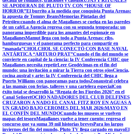
década de romance, traiciones y caos
BRUJAS Y RITUALES
SE APODERAN DE PLUTO TV CON “HOUSE OF
HORROR”
El burrito a la medida que conquista Punta Arenas:
la apuesta de Tommy Beans
Memorias Pintadas del
Petróleo:cuando el alma de Magallanes se cuelga en las paredes
de un café
La Agencia regresa con su segunda temporada: un
panorama imperdible para los amantes del espionaje en
Magallanes
Mamut llega con todo a Punta Arenas: ribs,
hamburguesas y el panorama perfecto para compartir en
“manada”
CHOLCHOL SE CONECTÓ CON BASE NAVAL
ANTÁRTICA “ARTURO PRAT”
Cuando el fin del mundo se
convierte en capital de la ciencia: la IV Conferencia CHIC que
Magallanes necesita repetir
Leer Geodécimas en el fin del
mundo: una invitación a mirar la Tierra con otros ojos
Ciencia,
cocina austral y arte: la IV Conferencia del CHIC llega a
Puerto Williams con panoramas para todos
Zonaustral celebra
a las mamás con ferias, talleres y una cartelera especial
Con
éxito total se desarrolló la “Regata de los Fiordos 2026” en el
Canal Señoret
OCHO NADADORES DEL CLUB DELFINES
CRUZARON A NADO EL CANAL FITZ ROY EN AGUAS A
UN GRADO BAJO CERO
MES DEL MAR 2026:MAYO EN
EL CONFÍN DEL MUNDO
Cuando los museos se vuelven
mapas del tesoro
Magallanes vuelve a tener cuento: regresa el
concurso que ya suma 39 mil historias breves
Para los largos
inviernos del fin del mundo, Pluto TV llega cargado en mayo
El