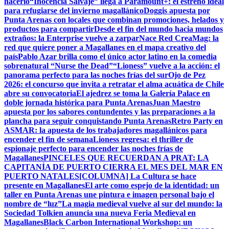
hacerlo
“Inocencia Salvaje” llega a Paramount+: el estreno ideal
para refugiarse del invierno magallánico
Doggis apuesta por
Punta Arenas con locales que combinan promociones, helados y
productos para compartir
Desde el fin del mundo hacia mundos
extraños: la Enterprise vuelve a zarpar
Nace Red CreaMag: la
red que quiere poner a Magallanes en el mapa creativo del
país
Pablo Azar brilla como el único actor latino en la comedia
sobrenatural “Nurse the Dead”
“Lioness” vuelve a la acción: el
panorama perfecto para las noches frías del sur
Ojo de Pez
2026: el concurso que invita a retratar el alma acuática de Chile
abre su convocatoria
El ajedrez se toma la Galería Palace en
doble jornada histórica para Punta Arenas
Juan Maestro
apuesta por los sabores contundentes y las preparaciones a la
plancha para seguir conquistando Punta Arenas
Retro Party en
ASMAR: la apuesta de los trabajadores magallánicos para
encender el fin de semana
Lioness regresa: el thriller de
espionaje perfecto para encender las noches frías de
Magallanes
PINCELES QUE RECUERDAN A PRAT: LA
CAPITANÍA DE PUERTO CIERRA EL MES DEL MAR EN
PUERTO NATALES
[COLUMNA] La Cultura se hace
presente en Magallanes
El arte como espejo de la identidad: un
taller en Punta Arenas une pintura e imagen personal bajo el
nombre de “luz”
La magia medieval vuelve al sur del mundo: la
Sociedad Tolkien anuncia una nueva Feria Medieval en
Magallanes
Black Carbon International Workshop: un