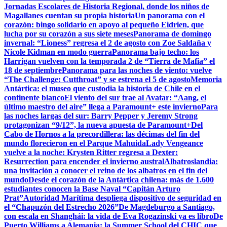
Jornadas Escolares de Historia Regional, donde los niños de
Magallanes cuentan su propia historia
Un panorama con el
corazón: bingo solidario en apoyo al pequeño Eidrien, que
lucha por su corazón a sus siete meses
Panorama de domingo
invernal: “Lioness” regresa el 2 de agosto con Zoe Saldaña y
Nicole Kidman en modo guerra
Panorama bajo techo: los
Harrigan vuelven con la temporada 2 de “Tierra de Mafia” el
18 de septiembre
Panorama para las noches de viento: vuelve
“The Challenge: Cutthroat” y se estrena el 5 de agosto
Memoria
Antártica: el museo que custodia la historia de Chile en el
continente blanco
El viento del sur trae al Avatar: “Aang, el
último maestro del aire” llega a Paramount+ este invierno
Para
las noches largas del sur: Barry Pepper y Jeremy Strong
protagonizan “9/12”, la nueva apuesta de Paramount+
Del
Cabo de Hornos a la precordillera: las décimas del fin del
mundo florecieron en el Parque Mahuida
Lady Vengeance
vuelve a la noche: Krysten Ritter regresa a Dexter:
Resurrection para encender el invierno austral
Albatroslandia:
una invitación a conocer el reino de los albatros en el fin del
mundo
Desde el corazón de la Antártica chilena: más de 1.600
estudiantes conocen la Base Naval “Capitán Arturo
Prat”
Autoridad Marítima despliega dispositivo de seguridad en
el “Chapuzón del Estrecho 2026”
De Magdeburgo a Santiago,
con escala en Shanghái: la vida de Eva Rogazinski ya es libro
De
Puerto Williams a Alemania: la Summer School del CHIC que