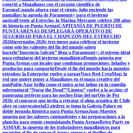
conectó a Magallanes con el corazón científico de
Europa
Cuando afuera ruge el viento, julio enciende las
pantallas: la agenda de Paramount+ para el invierno
austral
Frente al Estrecho, la Marina Mercante celebró 208 años
de historia en Punta Arenas
CAPITANÍA DE PUERTO DE
PUNTA ARENAS DESPLEGARÁ OPERATIVO DE
SEGURIDAD PARA EL CHAPUZÓN DEL ESTRECHO
2026
Invernadas 2026: tres meses para celebrar el invierno
como solo los valientes del fin del mundo saben
hacerlo
“Inocencia Salvaje” llega a Paramount+: el estreno ideal
para refugiarse del invierno magallánico
Doggis apuesta por
Punta Arenas con locales que combinan promociones, helados y
productos para compartir
Desde el fin del mundo hacia mundos
extraños: la Enterprise vuelve a zarpar
Nace Red CreaMag: la
red que quiere poner a Magallanes en el mapa creativo del
país
Pablo Azar brilla como el único actor latino en la comedia
sobrenatural “Nurse the Dead”
“Lioness” vuelve a la acción: el
panorama perfecto para las noches frías del sur
Ojo de Pez
2026: el concurso que invita a retratar el alma acuática de Chile
abre su convocatoria
El ajedrez se toma la Galería Palace en
doble jornada histórica para Punta Arenas
Juan Maestro
apuesta por los sabores contundentes y las preparaciones a la
plancha para seguir conquistando Punta Arenas
Retro Party en
ASMAR: la apuesta de los trabajadores magallánicos para
encender el fin de semana
Lioness regresa: el thriller de