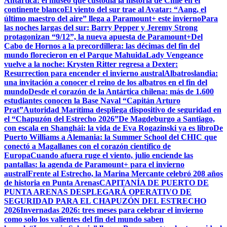
Antártica: el museo que custodia la historia de Chile en el
continente blanco
El viento del sur trae al Avatar: “Aang, el
último maestro del aire” llega a Paramount+ este invierno
Para
las noches largas del sur: Barry Pepper y Jeremy Strong
protagonizan “9/12”, la nueva apuesta de Paramount+
Del
Cabo de Hornos a la precordillera: las décimas del fin del
mundo florecieron en el Parque Mahuida
Lady Vengeance
vuelve a la noche: Krysten Ritter regresa a Dexter:
Resurrection para encender el invierno austral
Albatroslandia:
una invitación a conocer el reino de los albatros en el fin del
mundo
Desde el corazón de la Antártica chilena: más de 1.600
estudiantes conocen la Base Naval “Capitán Arturo
Prat”
Autoridad Marítima despliega dispositivo de seguridad en
el “Chapuzón del Estrecho 2026”
De Magdeburgo a Santiago,
con escala en Shanghái: la vida de Eva Rogazinski ya es libro
De
Puerto Williams a Alemania: la Summer School del CHIC que
conectó a Magallanes con el corazón científico de
Europa
Cuando afuera ruge el viento, julio enciende las
pantallas: la agenda de Paramount+ para el invierno
austral
Frente al Estrecho, la Marina Mercante celebró 208 años
de historia en Punta Arenas
CAPITANÍA DE PUERTO DE
PUNTA ARENAS DESPLEGARÁ OPERATIVO DE
SEGURIDAD PARA EL CHAPUZÓN DEL ESTRECHO
2026
Invernadas 2026: tres meses para celebrar el invierno
como solo los valientes del fin del mundo saben