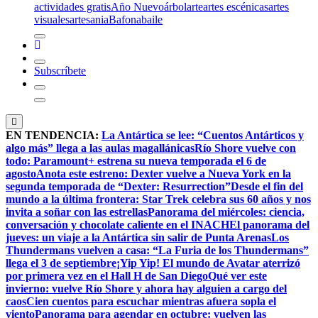
actividades gratis
Año Nuevo
árbol
arte
artes escénicas
artes
visuales
artesania
Bafona
baile
Subscríbete
EN TENDENCIA:
La Antártica se lee: “Cuentos Antárticos y
algo más” llega a las aulas magallánicas
Río Shore vuelve con
todo: Paramount+ estrena su nueva temporada el 6 de
agosto
Anota este estreno: Dexter vuelve a Nueva York en la
segunda temporada de “Dexter: Resurrection”
Desde el fin del
mundo a la última frontera: Star Trek celebra sus 60 años y nos
invita a soñar con las estrellas
Panorama del miércoles: ciencia,
conversación y chocolate caliente en el INACH
El panorama del
jueves: un viaje a la Antártica sin salir de Punta Arenas
Los
Thundermans vuelven a casa: “La Furia de los Thundermans”
llega el 3 de septiembre
¡Yip Yip! El mundo de Avatar aterrizó
por primera vez en el Hall H de San Diego
Qué ver este
invierno: vuelve Río Shore y ahora hay alguien a cargo del
caos
Cien cuentos para escuchar mientras afuera sopla el
viento
Panorama para agendar en octubre: vuelven las