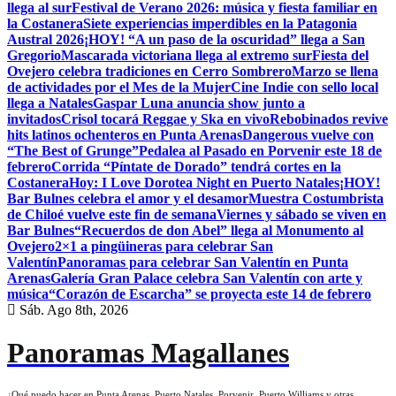
llega al sur
Festival de Verano 2026: música y fiesta familiar en
la Costanera
Siete experiencias imperdibles en la Patagonia
Austral 2026
¡HOY! “A un paso de la oscuridad” llega a San
Gregorio
Mascarada victoriana llega al extremo sur
Fiesta del
Ovejero celebra tradiciones en Cerro Sombrero
Marzo se llena
de actividades por el Mes de la Mujer
Cine Indie con sello local
llega a Natales
Gaspar Luna anuncia show junto a
invitados
Crisol tocará Reggae y Ska en vivo
Rebobinados revive
hits latinos ochenteros en Punta Arenas
Dangerous vuelve con
“The Best of Grunge”
Pedalea al Pasado en Porvenir este 18 de
febrero
Corrida “Píntate de Dorado” tendrá cortes en la
Costanera
Hoy: I Love Dorotea Night en Puerto Natales
¡HOY!
Bar Bulnes celebra el amor y el desamor
Muestra Costumbrista
de Chiloé vuelve este fin de semana
Viernes y sábado se viven en
Bar Bulnes
“Recuerdos de don Abel” llega al Monumento al
Ovejero
2×1 a pingüineras para celebrar San
Valentín
Panoramas para celebrar San Valentín en Punta
Arenas
Galería Gran Palace celebra San Valentín con arte y
música
“Corazón de Escarcha” se proyecta este 14 de febrero
Sáb. Ago 8th, 2026
Panoramas Magallanes
¿Qué puedo hacer en Punta Arenas, Puerto Natales, Porvenir, Puerto Williams y otras