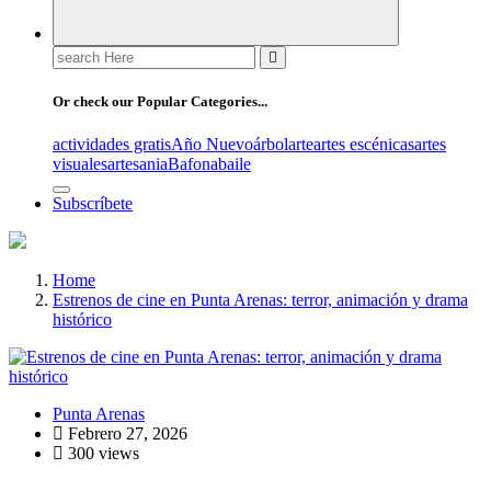
Search
for:
Or check our Popular Categories...
actividades gratis
Año Nuevo
árbol
arte
artes escénicas
artes
visuales
artesania
Bafona
baile
Subscríbete
Home
Estrenos de cine en Punta Arenas: terror, animación y drama
histórico
Punta Arenas
Febrero 27, 2026
300 views