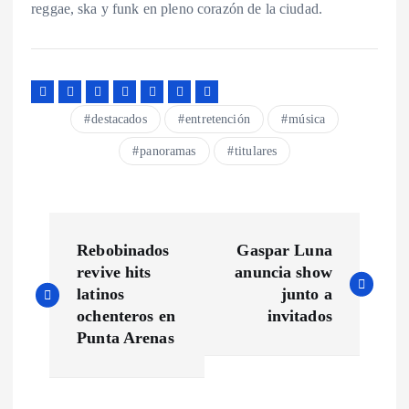
reggae, ska y funk en pleno corazón de la ciudad.
destacados
entretención
música
panoramas
titulares
N
Rebobinados
Gaspar Luna
a
revive hits
anuncia show
latinos
junto a
v
ochenteros en
invitados
Punta Arenas
e