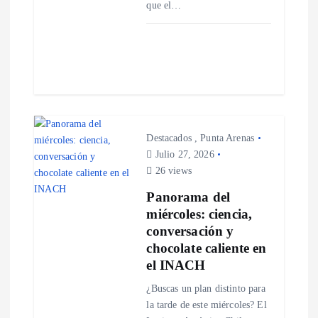
que el…
t
r
a
d
Destacados
,
Punta Arenas
Julio 27, 2026
a
26 views
Panorama del
s
miércoles: ciencia,
conversación y
chocolate caliente en
el INACH
¿Buscas un plan distinto para
la tarde de este miércoles? El