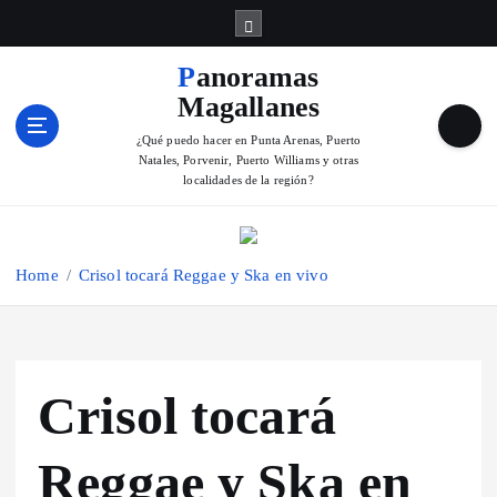
S
k
i
Panoramas
p
Magallanes
t
o
¿Qué puedo hacer en Punta Arenas, Puerto
Natales, Porvenir, Puerto Williams y otras
c
localidades de la región?
o
n
t
e
Home
Crisol tocará Reggae y Ska en vivo
n
t
Crisol tocará
Reggae y Ska en