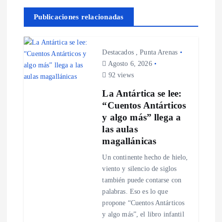
g
Publicaciones relacionadas
a
c
Destacados
,
Punta Arenas
Agosto 6, 2026
i
92 views
La Antártica se lee:
ó
“Cuentos Antárticos
y algo más” llega a
n
las aulas
magallánicas
d
Un continente hecho de hielo,
e
viento y silencio de siglos
también puede contarse con
e
palabras. Eso es lo que
propone “Cuentos Antárticos
n
y algo más”, el libro infantil