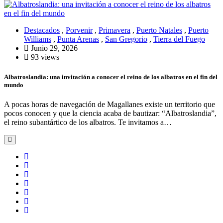
Destacados
,
Porvenir
,
Primavera
,
Puerto Natales
,
Puerto
Williams
,
Punta Arenas
,
San Gregorio
,
Tierra del Fuego
Junio 29, 2026
93 views
Albatroslandia: una invitación a conocer el reino de los albatros en el fin del
mundo
A pocas horas de navegación de Magallanes existe un territorio que
pocos conocen y que la ciencia acaba de bautizar: “Albatroslandia”,
el reino subantártico de los albatros. Te invitamos a…