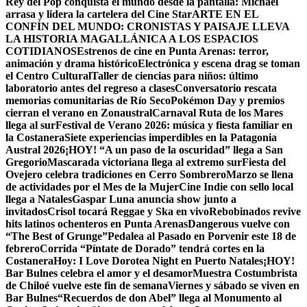
Rey del Pop conquista el mundo desde la pantalla: Michael
arrasa y lidera la cartelera del Cine Star
ARTE EN EL
CONFÍN DEL MUNDO: CRONISTAS Y PAISAJE LLEVA
LA HISTORIA MAGALLÁNICA A LOS ESPACIOS
COTIDIANOS
Estrenos de cine en Punta Arenas: terror,
animación y drama histórico
Electrónica y escena drag se toman
el Centro Cultural
Taller de ciencias para niños: último
laboratorio antes del regreso a clases
Conversatorio rescata
memorias comunitarias de Río Seco
Pokémon Day y premios
cierran el verano en Zonaustral
Carnaval Ruta de los Mares
llega al sur
Festival de Verano 2026: música y fiesta familiar en
la Costanera
Siete experiencias imperdibles en la Patagonia
Austral 2026
¡HOY! “A un paso de la oscuridad” llega a San
Gregorio
Mascarada victoriana llega al extremo sur
Fiesta del
Ovejero celebra tradiciones en Cerro Sombrero
Marzo se llena
de actividades por el Mes de la Mujer
Cine Indie con sello local
llega a Natales
Gaspar Luna anuncia show junto a
invitados
Crisol tocará Reggae y Ska en vivo
Rebobinados revive
hits latinos ochenteros en Punta Arenas
Dangerous vuelve con
“The Best of Grunge”
Pedalea al Pasado en Porvenir este 18 de
febrero
Corrida “Píntate de Dorado” tendrá cortes en la
Costanera
Hoy: I Love Dorotea Night en Puerto Natales
¡HOY!
Bar Bulnes celebra el amor y el desamor
Muestra Costumbrista
de Chiloé vuelve este fin de semana
Viernes y sábado se viven en
Bar Bulnes
“Recuerdos de don Abel” llega al Monumento al