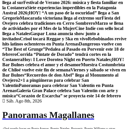
llega al sur
Festival de Verano 2026: música y fiesta familiar en
la Costanera
Siete experiencias imperdibles en la Patagonia
Austral 2026
¡HOY! “A un paso de la oscuridad” llega a San
Gregorio
Mascarada victoriana llega al extremo sur
Fiesta del
Ovejero celebra tradiciones en Cerro Sombrero
Marzo se llena
de actividades por el Mes de la Mujer
Cine Indie con sello local
llega a Natales
Gaspar Luna anuncia show junto a
invitados
Crisol tocará Reggae y Ska en vivo
Rebobinados revive
hits latinos ochenteros en Punta Arenas
Dangerous vuelve con
“The Best of Grunge”
Pedalea al Pasado en Porvenir este 18 de
febrero
Corrida “Píntate de Dorado” tendrá cortes en la
Costanera
Hoy: I Love Dorotea Night en Puerto Natales
¡HOY!
Bar Bulnes celebra el amor y el desamor
Muestra Costumbrista
de Chiloé vuelve este fin de semana
Viernes y sábado se viven en
Bar Bulnes
“Recuerdos de don Abel” llega al Monumento al
Ovejero
2×1 a pingüineras para celebrar San
Valentín
Panoramas para celebrar San Valentín en Punta
Arenas
Galería Gran Palace celebra San Valentín con arte y
música
“Corazón de Escarcha” se proyecta este 14 de febrero
Sáb. Ago 8th, 2026
Panoramas Magallanes
¿Qué puedo hacer en Punta Arenas, Puerto Natales, Porvenir, Puerto Williams y otras