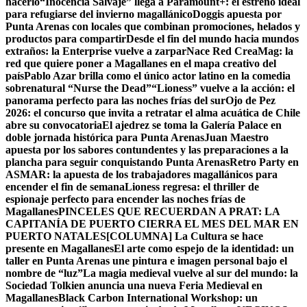
hacerlo
“Inocencia Salvaje” llega a Paramount+: el estreno ideal
para refugiarse del invierno magallánico
Doggis apuesta por
Punta Arenas con locales que combinan promociones, helados y
productos para compartir
Desde el fin del mundo hacia mundos
extraños: la Enterprise vuelve a zarpar
Nace Red CreaMag: la
red que quiere poner a Magallanes en el mapa creativo del
país
Pablo Azar brilla como el único actor latino en la comedia
sobrenatural “Nurse the Dead”
“Lioness” vuelve a la acción: el
panorama perfecto para las noches frías del sur
Ojo de Pez
2026: el concurso que invita a retratar el alma acuática de Chile
abre su convocatoria
El ajedrez se toma la Galería Palace en
doble jornada histórica para Punta Arenas
Juan Maestro
apuesta por los sabores contundentes y las preparaciones a la
plancha para seguir conquistando Punta Arenas
Retro Party en
ASMAR: la apuesta de los trabajadores magallánicos para
encender el fin de semana
Lioness regresa: el thriller de
espionaje perfecto para encender las noches frías de
Magallanes
PINCELES QUE RECUERDAN A PRAT: LA
CAPITANÍA DE PUERTO CIERRA EL MES DEL MAR EN
PUERTO NATALES
[COLUMNA] La Cultura se hace
presente en Magallanes
El arte como espejo de la identidad: un
taller en Punta Arenas une pintura e imagen personal bajo el
nombre de “luz”
La magia medieval vuelve al sur del mundo: la
Sociedad Tolkien anuncia una nueva Feria Medieval en
Magallanes
Black Carbon International Workshop: un