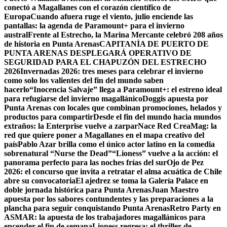
conectó a Magallanes con el corazón científico de
Europa
Cuando afuera ruge el viento, julio enciende las
pantallas: la agenda de Paramount+ para el invierno
austral
Frente al Estrecho, la Marina Mercante celebró 208 años
de historia en Punta Arenas
CAPITANÍA DE PUERTO DE
PUNTA ARENAS DESPLEGARÁ OPERATIVO DE
SEGURIDAD PARA EL CHAPUZÓN DEL ESTRECHO
2026
Invernadas 2026: tres meses para celebrar el invierno
como solo los valientes del fin del mundo saben
hacerlo
“Inocencia Salvaje” llega a Paramount+: el estreno ideal
para refugiarse del invierno magallánico
Doggis apuesta por
Punta Arenas con locales que combinan promociones, helados y
productos para compartir
Desde el fin del mundo hacia mundos
extraños: la Enterprise vuelve a zarpar
Nace Red CreaMag: la
red que quiere poner a Magallanes en el mapa creativo del
país
Pablo Azar brilla como el único actor latino en la comedia
sobrenatural “Nurse the Dead”
“Lioness” vuelve a la acción: el
panorama perfecto para las noches frías del sur
Ojo de Pez
2026: el concurso que invita a retratar el alma acuática de Chile
abre su convocatoria
El ajedrez se toma la Galería Palace en
doble jornada histórica para Punta Arenas
Juan Maestro
apuesta por los sabores contundentes y las preparaciones a la
plancha para seguir conquistando Punta Arenas
Retro Party en
ASMAR: la apuesta de los trabajadores magallánicos para
encender el fin de semana
Lioness regresa: el thriller de