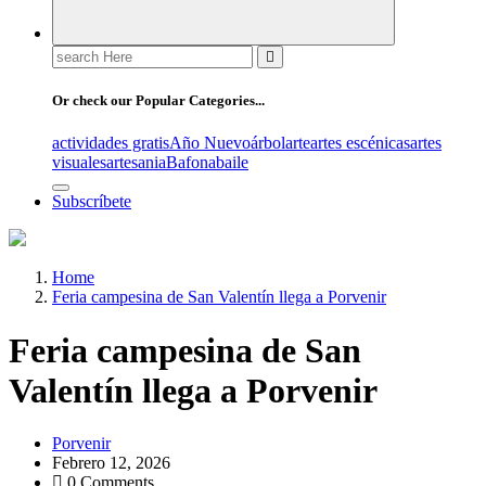
Search
for:
Or check our Popular Categories...
actividades gratis
Año Nuevo
árbol
arte
artes escénicas
artes
visuales
artesania
Bafona
baile
Subscríbete
Home
Feria campesina de San Valentín llega a Porvenir
Feria campesina de San
Valentín llega a Porvenir
Porvenir
Febrero 12, 2026
0 Comments