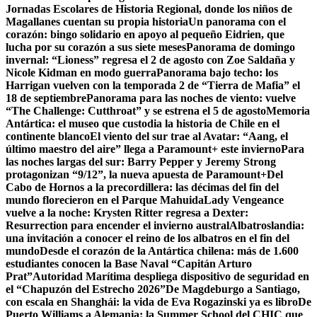
Jornadas Escolares de Historia Regional, donde los niños de
Magallanes cuentan su propia historia
Un panorama con el
corazón: bingo solidario en apoyo al pequeño Eidrien, que
lucha por su corazón a sus siete meses
Panorama de domingo
invernal: “Lioness” regresa el 2 de agosto con Zoe Saldaña y
Nicole Kidman en modo guerra
Panorama bajo techo: los
Harrigan vuelven con la temporada 2 de “Tierra de Mafia” el
18 de septiembre
Panorama para las noches de viento: vuelve
“The Challenge: Cutthroat” y se estrena el 5 de agosto
Memoria
Antártica: el museo que custodia la historia de Chile en el
continente blanco
El viento del sur trae al Avatar: “Aang, el
último maestro del aire” llega a Paramount+ este invierno
Para
las noches largas del sur: Barry Pepper y Jeremy Strong
protagonizan “9/12”, la nueva apuesta de Paramount+
Del
Cabo de Hornos a la precordillera: las décimas del fin del
mundo florecieron en el Parque Mahuida
Lady Vengeance
vuelve a la noche: Krysten Ritter regresa a Dexter:
Resurrection para encender el invierno austral
Albatroslandia:
una invitación a conocer el reino de los albatros en el fin del
mundo
Desde el corazón de la Antártica chilena: más de 1.600
estudiantes conocen la Base Naval “Capitán Arturo
Prat”
Autoridad Marítima despliega dispositivo de seguridad en
el “Chapuzón del Estrecho 2026”
De Magdeburgo a Santiago,
con escala en Shanghái: la vida de Eva Rogazinski ya es libro
De
Puerto Williams a Alemania: la Summer School del CHIC que