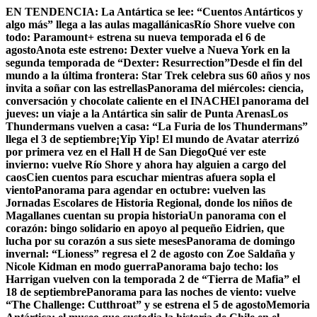
Skip
EN TENDENCIA:
La Antártica se lee: “Cuentos Antárticos y
to
algo más” llega a las aulas magallánicas
Río Shore vuelve con
content
todo: Paramount+ estrena su nueva temporada el 6 de
agosto
Anota este estreno: Dexter vuelve a Nueva York en la
segunda temporada de “Dexter: Resurrection”
Desde el fin del
mundo a la última frontera: Star Trek celebra sus 60 años y nos
invita a soñar con las estrellas
Panorama del miércoles: ciencia,
conversación y chocolate caliente en el INACH
El panorama del
jueves: un viaje a la Antártica sin salir de Punta Arenas
Los
Thundermans vuelven a casa: “La Furia de los Thundermans”
llega el 3 de septiembre
¡Yip Yip! El mundo de Avatar aterrizó
por primera vez en el Hall H de San Diego
Qué ver este
invierno: vuelve Río Shore y ahora hay alguien a cargo del
caos
Cien cuentos para escuchar mientras afuera sopla el
viento
Panorama para agendar en octubre: vuelven las
Jornadas Escolares de Historia Regional, donde los niños de
Magallanes cuentan su propia historia
Un panorama con el
corazón: bingo solidario en apoyo al pequeño Eidrien, que
lucha por su corazón a sus siete meses
Panorama de domingo
invernal: “Lioness” regresa el 2 de agosto con Zoe Saldaña y
Nicole Kidman en modo guerra
Panorama bajo techo: los
Harrigan vuelven con la temporada 2 de “Tierra de Mafia” el
18 de septiembre
Panorama para las noches de viento: vuelve
“The Challenge: Cutthroat” y se estrena el 5 de agosto
Memoria