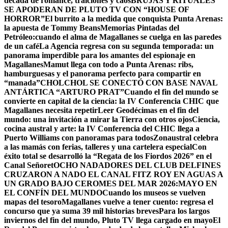
década de romance, traiciones y caos
BRUJAS Y RITUALES
SE APODERAN DE PLUTO TV CON “HOUSE OF
HORROR”
El burrito a la medida que conquista Punta Arenas:
la apuesta de Tommy Beans
Memorias Pintadas del
Petróleo:cuando el alma de Magallanes se cuelga en las paredes
de un café
La Agencia regresa con su segunda temporada: un
panorama imperdible para los amantes del espionaje en
Magallanes
Mamut llega con todo a Punta Arenas: ribs,
hamburguesas y el panorama perfecto para compartir en
“manada”
CHOLCHOL SE CONECTÓ CON BASE NAVAL
ANTÁRTICA “ARTURO PRAT”
Cuando el fin del mundo se
convierte en capital de la ciencia: la IV Conferencia CHIC que
Magallanes necesita repetir
Leer Geodécimas en el fin del
mundo: una invitación a mirar la Tierra con otros ojos
Ciencia,
cocina austral y arte: la IV Conferencia del CHIC llega a
Puerto Williams con panoramas para todos
Zonaustral celebra
a las mamás con ferias, talleres y una cartelera especial
Con
éxito total se desarrolló la “Regata de los Fiordos 2026” en el
Canal Señoret
OCHO NADADORES DEL CLUB DELFINES
CRUZARON A NADO EL CANAL FITZ ROY EN AGUAS A
UN GRADO BAJO CERO
MES DEL MAR 2026:MAYO EN
EL CONFÍN DEL MUNDO
Cuando los museos se vuelven
mapas del tesoro
Magallanes vuelve a tener cuento: regresa el
concurso que ya suma 39 mil historias breves
Para los largos
inviernos del fin del mundo, Pluto TV llega cargado en mayo
El