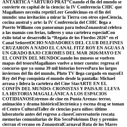
ANTÁRTICA “ARTURO PRAT”
Cuando el fin del mundo se
convierte en capital de la ciencia: la IV Conferencia CHIC que
Magallanes necesita repetir
Leer Geodécimas en el fin del
mundo: una invitación a mirar la Tierra con otros ojos
Ciencia,
cocina austral y arte: la IV Conferencia del CHIC llega a
Puerto Williams con panoramas para todos
Zonaustral celebra
a las mamás con ferias, talleres y una cartelera especial
Con
éxito total se desarrolló la “Regata de los Fiordos 2026” en el
Canal Señoret
OCHO NADADORES DEL CLUB DELFINES
CRUZARON A NADO EL CANAL FITZ ROY EN AGUAS A
UN GRADO BAJO CERO
MES DEL MAR 2026:MAYO EN
EL CONFÍN DEL MUNDO
Cuando los museos se vuelven
mapas del tesoro
Magallanes vuelve a tener cuento: regresa el
concurso que ya suma 39 mil historias breves
Para los largos
inviernos del fin del mundo, Pluto TV llega cargado en mayo
El
Rey del Pop conquista el mundo desde la pantalla: Michael
arrasa y lidera la cartelera del Cine Star
ARTE EN EL
CONFÍN DEL MUNDO: CRONISTAS Y PAISAJE LLEVA
LA HISTORIA MAGALLÁNICA A LOS ESPACIOS
COTIDIANOS
Estrenos de cine en Punta Arenas: terror,
animación y drama histórico
Electrónica y escena drag se toman
el Centro Cultural
Taller de ciencias para niños: último
laboratorio antes del regreso a clases
Conversatorio rescata
memorias comunitarias de Río Seco
Pokémon Day y premios
cierran el verano en Zonaustral
Carnaval Ruta de los Mares