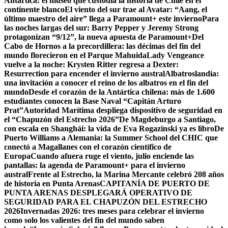
Antártica: el museo que custodia la historia de Chile en el
continente blanco
El viento del sur trae al Avatar: “Aang, el
último maestro del aire” llega a Paramount+ este invierno
Para
las noches largas del sur: Barry Pepper y Jeremy Strong
protagonizan “9/12”, la nueva apuesta de Paramount+
Del
Cabo de Hornos a la precordillera: las décimas del fin del
mundo florecieron en el Parque Mahuida
Lady Vengeance
vuelve a la noche: Krysten Ritter regresa a Dexter:
Resurrection para encender el invierno austral
Albatroslandia:
una invitación a conocer el reino de los albatros en el fin del
mundo
Desde el corazón de la Antártica chilena: más de 1.600
estudiantes conocen la Base Naval “Capitán Arturo
Prat”
Autoridad Marítima despliega dispositivo de seguridad en
el “Chapuzón del Estrecho 2026”
De Magdeburgo a Santiago,
con escala en Shanghái: la vida de Eva Rogazinski ya es libro
De
Puerto Williams a Alemania: la Summer School del CHIC que
conectó a Magallanes con el corazón científico de
Europa
Cuando afuera ruge el viento, julio enciende las
pantallas: la agenda de Paramount+ para el invierno
austral
Frente al Estrecho, la Marina Mercante celebró 208 años
de historia en Punta Arenas
CAPITANÍA DE PUERTO DE
PUNTA ARENAS DESPLEGARÁ OPERATIVO DE
SEGURIDAD PARA EL CHAPUZÓN DEL ESTRECHO
2026
Invernadas 2026: tres meses para celebrar el invierno
como solo los valientes del fin del mundo saben