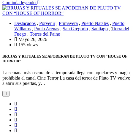
Continúa leyendo
Destacados
,
Porvenir
,
Primavera
,
Puerto Natales
,
Puerto
Williams
,
Punta Arenas
,
San Gregorio
,
Santiago
,
Tierra del
Fuego
,
Torres del Paine
Mayo 26, 2026
155 views
BRUJAS Y RITUALES SE APODERAN DE PLUTO TV CON “HOUSE OF
HORROR”
La semana más oscura de la temporada llega con aquelarres y magia
prohibida al canal Cine Terror La casa del terror de Pluto TV vuelve
a abrir sus puertas, y…