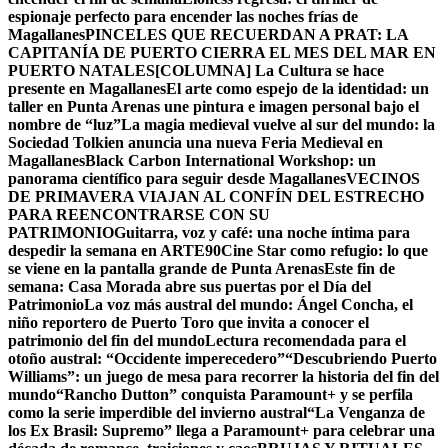
espionaje perfecto para encender las noches frías de
Magallanes
PINCELES QUE RECUERDAN A PRAT: LA
CAPITANÍA DE PUERTO CIERRA EL MES DEL MAR EN
PUERTO NATALES
[COLUMNA] La Cultura se hace
presente en Magallanes
El arte como espejo de la identidad: un
taller en Punta Arenas une pintura e imagen personal bajo el
nombre de “luz”
La magia medieval vuelve al sur del mundo: la
Sociedad Tolkien anuncia una nueva Feria Medieval en
Magallanes
Black Carbon International Workshop: un
panorama científico para seguir desde Magallanes
VECINOS
DE PRIMAVERA VIAJAN AL CONFÍN DEL ESTRECHO
PARA REENCONTRARSE CON SU
PATRIMONIO
Guitarra, voz y café: una noche íntima para
despedir la semana en ARTE90
Cine Star como refugio: lo que
se viene en la pantalla grande de Punta Arenas
Este fin de
semana: Casa Morada abre sus puertas por el Día del
Patrimonio
La voz más austral del mundo: Ángel Concha, el
niño reportero de Puerto Toro que invita a conocer el
patrimonio del fin del mundo
Lectura recomendada para el
otoño austral: “Occidente imperecedero”
“Descubriendo Puerto
Williams”: un juego de mesa para recorrer la historia del fin del
mundo
“Rancho Dutton” conquista Paramount+ y se perfila
como la serie imperdible del invierno austral
“La Venganza de
los Ex Brasil: Supremo” llega a Paramount+ para celebrar una