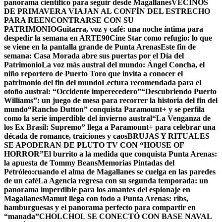
panorama científico para seguir desde Magallanes
VECINOS
DE PRIMAVERA VIAJAN AL CONFÍN DEL ESTRECHO
PARA REENCONTRARSE CON SU
PATRIMONIO
Guitarra, voz y café: una noche íntima para
despedir la semana en ARTE90
Cine Star como refugio: lo que
se viene en la pantalla grande de Punta Arenas
Este fin de
semana: Casa Morada abre sus puertas por el Día del
Patrimonio
La voz más austral del mundo: Ángel Concha, el
niño reportero de Puerto Toro que invita a conocer el
patrimonio del fin del mundo
Lectura recomendada para el
otoño austral: “Occidente imperecedero”
“Descubriendo Puerto
Williams”: un juego de mesa para recorrer la historia del fin del
mundo
“Rancho Dutton” conquista Paramount+ y se perfila
como la serie imperdible del invierno austral
“La Venganza de
los Ex Brasil: Supremo” llega a Paramount+ para celebrar una
década de romance, traiciones y caos
BRUJAS Y RITUALES
SE APODERAN DE PLUTO TV CON “HOUSE OF
HORROR”
El burrito a la medida que conquista Punta Arenas:
la apuesta de Tommy Beans
Memorias Pintadas del
Petróleo:cuando el alma de Magallanes se cuelga en las paredes
de un café
La Agencia regresa con su segunda temporada: un
panorama imperdible para los amantes del espionaje en
Magallanes
Mamut llega con todo a Punta Arenas: ribs,
hamburguesas y el panorama perfecto para compartir en
“manada”
CHOLCHOL SE CONECTÓ CON BASE NAVAL