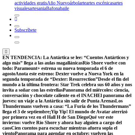
actividades gratis
Año Nuevo
árbol
arte
artes escénicas
artes
visuales
artesania
Bafona
baile
Subscríbete
EN TENDENCIA:
La Antártica se lee: “Cuentos Antárticos y
algo más” llega a las aulas magallánicas
Río Shore vuelve con
todo: Paramount+ estrena su nueva temporada el 6 de
agosto
Anota este estreno: Dexter vuelve a Nueva York en la
segunda temporada de “Dexter: Resurrection”
Desde el fin del
mundo a la última frontera: Star Trek celebra sus 60 años y nos
invita a soñar con las estrellas
Panorama del miércoles: ciencia,
conversación y chocolate caliente en el INACH
El panorama del
jueves: un viaje a la Antártica sin salir de Punta Arenas
Los
Thundermans vuelven a casa: “La Furia de los Thundermans”
llega el 3 de septiembre
¡Yip Yip! El mundo de Avatar aterrizó
por primera vez en el Hall H de San Diego
Qué ver este
invierno: vuelve Río Shore y ahora hay alguien a cargo del
caos
Cien cuentos para escuchar mientras afuera sopla el
viento
Panorama para agendar en octubre: vuelven las