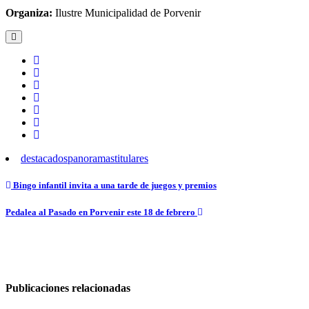
Organiza:
Ilustre Municipalidad de Porvenir
destacados
panoramas
titulares
Navegación
Bingo infantil invita a una tarde de juegos y premios
de
Pedalea al Pasado en Porvenir este 18 de febrero
entradas
Publicaciones relacionadas