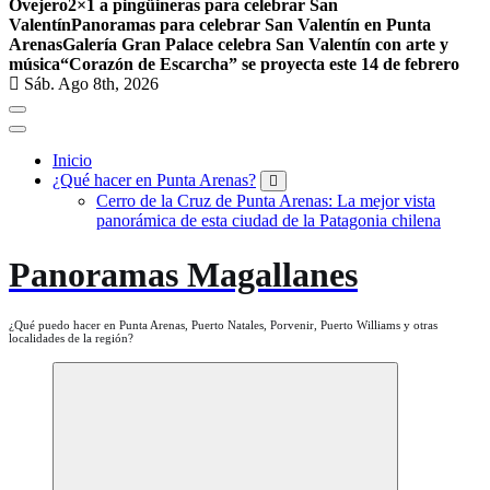
Ovejero
2×1 a pingüineras para celebrar San
Valentín
Panoramas para celebrar San Valentín en Punta
Arenas
Galería Gran Palace celebra San Valentín con arte y
música
“Corazón de Escarcha” se proyecta este 14 de febrero
Sáb. Ago 8th, 2026
Inicio
¿Qué hacer en Punta Arenas?
Cerro de la Cruz de Punta Arenas: La mejor vista
panorámica de esta ciudad de la Patagonia chilena
Panoramas Magallanes
¿Qué puedo hacer en Punta Arenas, Puerto Natales, Porvenir, Puerto Williams y otras
localidades de la región?