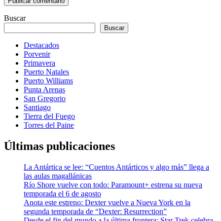
Buscar
Buscar
Destacados
Porvenir
Primavera
Puerto Natales
Puerto Williams
Punta Arenas
San Gregorio
Santiago
Tierra del Fuego
Torres del Paine
Últimas publicaciones
La Antártica se lee: “Cuentos Antárticos y algo más” llega a
las aulas magallánicas
Río Shore vuelve con todo: Paramount+ estrena su nueva
temporada el 6 de agosto
Anota este estreno: Dexter vuelve a Nueva York en la
segunda temporada de “Dexter: Resurrection”
Desde el fin del mundo a la última frontera: Star Trek celebra