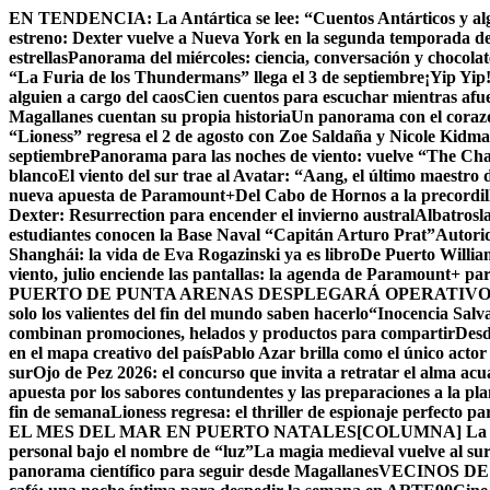
Skip
EN TENDENCIA:
La Antártica se lee: “Cuentos Antárticos y al
to
estreno: Dexter vuelve a Nueva York en la segunda temporada d
content
estrellas
Panorama del miércoles: ciencia, conversación y chocola
“La Furia de los Thundermans” llega el 3 de septiembre
¡Yip Yip
alguien a cargo del caos
Cien cuentos para escuchar mientras afue
Magallanes cuentan su propia historia
Un panorama con el corazón
“Lioness” regresa el 2 de agosto con Zoe Saldaña y Nicole Kid
septiembre
Panorama para las noches de viento: vuelve “The Chall
blanco
El viento del sur trae al Avatar: “Aang, el último maestro 
nueva apuesta de Paramount+
Del Cabo de Hornos a la precordil
Dexter: Resurrection para encender el invierno austral
Albatrosla
estudiantes conocen la Base Naval “Capitán Arturo Prat”
Autorid
Shanghái: la vida de Eva Rogazinski ya es libro
De Puerto Willia
viento, julio enciende las pantallas: la agenda de Paramount+ par
PUERTO DE PUNTA ARENAS DESPLEGARÁ OPERATIVO 
solo los valientes del fin del mundo saben hacerlo
“Inocencia Salva
combinan promociones, helados y productos para compartir
Desd
en el mapa creativo del país
Pablo Azar brilla como el único acto
sur
Ojo de Pez 2026: el concurso que invita a retratar el alma acu
apuesta por los sabores contundentes y las preparaciones a la p
fin de semana
Lioness regresa: el thriller de espionaje perfecto p
EL MES DEL MAR EN PUERTO NATALES
[COLUMNA] La Cu
personal bajo el nombre de “luz”
La magia medieval vuelve al su
panorama científico para seguir desde Magallanes
VECINOS DE