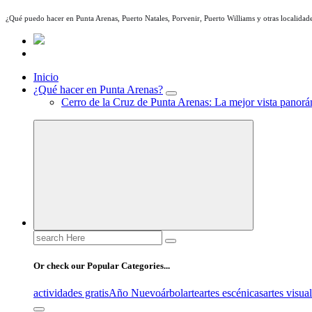
¿Qué puedo hacer en Punta Arenas, Puerto Natales, Porvenir, Puerto Williams y otras localidade
Inicio
¿Qué hacer en Punta Arenas?
Cerro de la Cruz de Punta Arenas: La mejor vista panorám
Search
for:
Or check our Popular Categories...
actividades gratis
Año Nuevo
árbol
arte
artes escénicas
artes visua