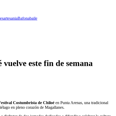
les
artesania
Bafona
baile
 vuelve este fin de semana
Festival Costumbrista de Chiloé
en Punta Arenas, una tradicional
piélago en pleno corazón de Magallanes.