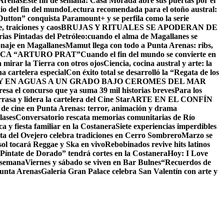
 Arenas
Este fin de semana: Casa Morada abre sus puertas por el
io del fin del mundo
Lectura recomendada para el otoño austral:
utton” conquista Paramount+ y se perfila como la serie
 traiciones y caos
BRUJAS Y RITUALES SE APODERAN DE
as Pintadas del Petróleo:cuando el alma de Magallanes se
onaje en Magallanes
Mamut llega con todo a Punta Arenas: ribs,
CA “ARTURO PRAT”
Cuando el fin del mundo se convierte en
 mirar la Tierra con otros ojos
Ciencia, cocina austral y arte: la
na cartelera especial
Con éxito total se desarrolló la “Regata de los
 EN AGUAS A UN GRADO BAJO CERO
MES DEL MAR
resa el concurso que ya suma 39 mil historias breves
Para los
asa y lidera la cartelera del Cine Star
ARTE EN EL CONFÍN
 de cine en Punta Arenas: terror, animación y drama
lases
Conversatorio rescata memorias comunitarias de Río
a y fiesta familiar en la Costanera
Siete experiencias imperdibles
sta del Ovejero celebra tradiciones en Cerro Sombrero
Marzo se
sol tocará Reggae y Ska en vivo
Rebobinados revive hits latinos
Píntate de Dorado” tendrá cortes en la Costanera
Hoy: I Love
e semana
Viernes y sábado se viven en Bar Bulnes
“Recuerdos de
Punta Arenas
Galería Gran Palace celebra San Valentín con arte y