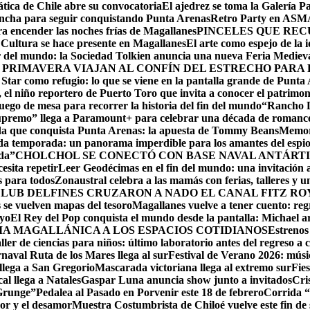
ática de Chile abre su convocatoria
El ajedrez se toma la Galería P
lancha para seguir conquistando Punta Arenas
Retro Party en ASMAR
ara encender las noches frías de Magallanes
PINCELES QUE REC
ltura se hace presente en Magallanes
El arte como espejo de la 
r del mundo: la Sociedad Tolkien anuncia una nueva Feria Mediev
 PRIMAVERA VIAJAN AL CONFÍN DEL ESTRECHO PARA
 Star como refugio: lo que se viene en la pantalla grande de Punta
el niño reportero de Puerto Toro que invita a conocer el patrimon
ego de mesa para recorrer la historia del fin del mundo
“Rancho D
upremo” llega a Paramount+ para celebrar una década de romance,
ida que conquista Punta Arenas: la apuesta de Tommy Beans
Memori
da temporada: un panorama imperdible para los amantes del espi
da”
CHOLCHOL SE CONECTÓ CON BASE NAVAL ANTÁRTI
esita repetir
Leer Geodécimas en el fin del mundo: una invitación a
 para todos
Zonaustral celebra a las mamás con ferias, talleres y u
LUB DELFINES CRUZARON A NADO EL CANAL FITZ ROY
se vuelven mapas del tesoro
Magallanes vuelve a tener cuento: reg
ayo
El Rey del Pop conquista el mundo desde la pantalla: Michael arr
RIA MAGALLÁNICA A LOS ESPACIOS COTIDIANOS
Estrenos
ller de ciencias para niños: último laboratorio antes del regreso a c
naval Ruta de los Mares llega al sur
Festival de Verano 2026: músic
llega a San Gregorio
Mascarada victoriana llega al extremo sur
Fie
cal llega a Natales
Gaspar Luna anuncia show junto a invitados
Cri
 Grunge”
Pedalea al Pasado en Porvenir este 18 de febrero
Corrida “
or y el desamor
Muestra Costumbrista de Chiloé vuelve este fin d