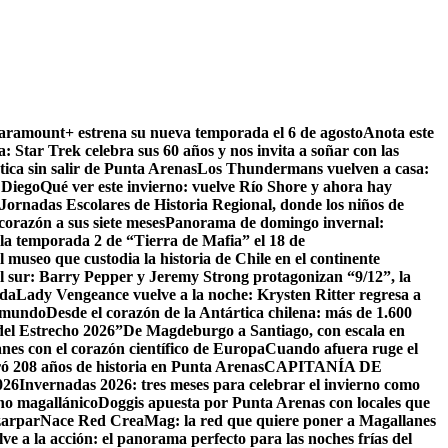
Paramount+ estrena su nueva temporada el 6 de agosto
Anota este
a: Star Trek celebra sus 60 años y nos invita a soñar con las
tica sin salir de Punta Arenas
Los Thundermans vuelven a casa:
 Diego
Qué ver este invierno: vuelve Río Shore y ahora hay
ornadas Escolares de Historia Regional, donde los niños de
orazón a sus siete meses
Panorama de domingo invernal:
la temporada 2 de “Tierra de Mafia” el 18 de
 museo que custodia la historia de Chile en el continente
el sur: Barry Pepper y Jeremy Strong protagonizan “9/12”, la
ida
Lady Vengeance vuelve a la noche: Krysten Ritter regresa a
l mundo
Desde el corazón de la Antártica chilena: más de 1.600
del Estrecho 2026”
De Magdeburgo a Santiago, con escala en
es con el corazón científico de Europa
Cuando afuera ruge el
ó 208 años de historia en Punta Arenas
CAPITANÍA DE
26
Invernadas 2026: tres meses para celebrar el invierno como
rno magallánico
Doggis apuesta por Punta Arenas con locales que
zarpar
Nace Red CreaMag: la red que quiere poner a Magallanes
ve a la acción: el panorama perfecto para las noches frías del