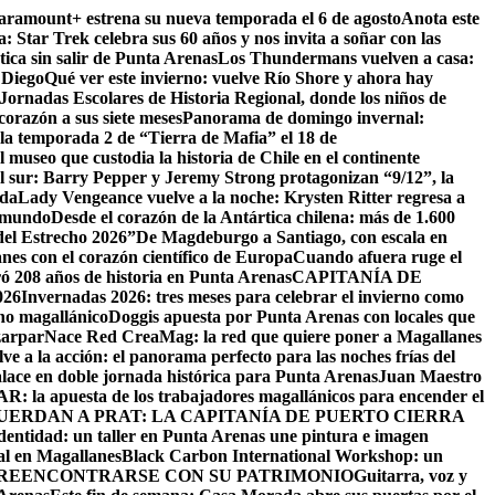
Paramount+ estrena su nueva temporada el 6 de agosto
Anota este
a: Star Trek celebra sus 60 años y nos invita a soñar con las
tica sin salir de Punta Arenas
Los Thundermans vuelven a casa:
 Diego
Qué ver este invierno: vuelve Río Shore y ahora hay
ornadas Escolares de Historia Regional, donde los niños de
orazón a sus siete meses
Panorama de domingo invernal:
la temporada 2 de “Tierra de Mafia” el 18 de
 museo que custodia la historia de Chile en el continente
el sur: Barry Pepper y Jeremy Strong protagonizan “9/12”, la
ida
Lady Vengeance vuelve a la noche: Krysten Ritter regresa a
l mundo
Desde el corazón de la Antártica chilena: más de 1.600
del Estrecho 2026”
De Magdeburgo a Santiago, con escala en
es con el corazón científico de Europa
Cuando afuera ruge el
ó 208 años de historia en Punta Arenas
CAPITANÍA DE
26
Invernadas 2026: tres meses para celebrar el invierno como
rno magallánico
Doggis apuesta por Punta Arenas con locales que
zarpar
Nace Red CreaMag: la red que quiere poner a Magallanes
ve a la acción: el panorama perfecto para las noches frías del
alace en doble jornada histórica para Punta Arenas
Juan Maestro
: la apuesta de los trabajadores magallánicos para encender el
UERDAN A PRAT: LA CAPITANÍA DE PUERTO CIERRA
identidad: un taller en Punta Arenas une pintura e imagen
al en Magallanes
Black Carbon International Workshop: un
 REENCONTRARSE CON SU PATRIMONIO
Guitarra, voz y