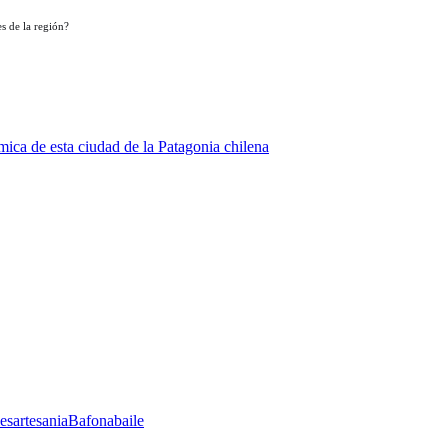
s de la región?
ica de esta ciudad de la Patagonia chilena
les
artesania
Bafona
baile