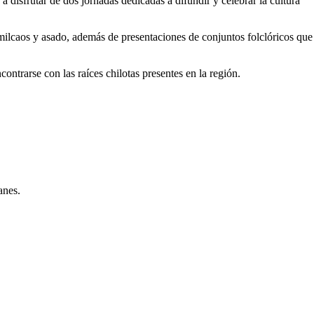
disfrutar de dos jornadas dedicadas a difundir y celebrar la cultura
 milcaos y asado, además de presentaciones de conjuntos folclóricos que
ontrarse con las raíces chilotas presentes en la región.
anes.