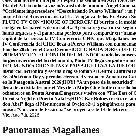
café: una noche íntima para despedir la semana en ARTE90
Cine
Día del Patrimonio
La voz más austral del mundo: Ángel Concha, 
“Occidente imperecedero”
“Descubriendo Puerto Williams”: un ju
imperdible del invierno austral
“La Venganza de los Ex Brasil: S
PLUTO TV CON “HOUSE OF HORROR”
El burrito a la med
cuelga en las paredes de un café
La Agencia regresa con su segun
hamburguesas y el panorama perfecto para compartir en “mana
capital de la ciencia: la IV Conferencia CHIC que Magallanes nec
IV Conferencia del CHIC llega a Puerto Williams con panoramas
Fiordos 2026” en el Canal Señoret
OCHO NADADORES DEL C
2026:MAYO EN EL CONFÍN DEL MUNDO
Cuando los museos 
largos inviernos del fin del mundo, Pluto TV llega cargado en m
DEL MUNDO: CRONISTAS Y PAISAJE LLEVA LA HISTO
histórico
Electrónica y escena drag se toman el Centro Cultural
Ta
Seco
Pokémon Day y premios cierran el verano en Zonaustral
Car
en la Patagonia Austral 2026
¡HOY! “A un paso de la oscuridad” 
llena de actividades por el Mes de la Mujer
Cine Indie con sello lo
ochenteros en Punta Arenas
Dangerous vuelve con “The Best of
Dorotea Night en Puerto Natales
¡HOY! Bar Bulnes celebra el am
don Abel” llega al Monumento al Ovejero
2×1 a pingüineras para
música
“Corazón de Escarcha” se proyecta este 14 de febrero
Vie. Ago 7th, 2026
Panoramas Magallanes