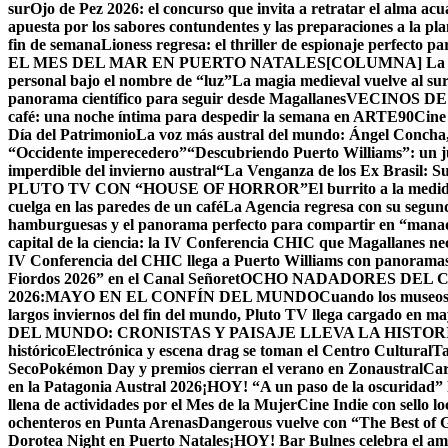
sur
Ojo de Pez 2026: el concurso que invita a retratar el alma acu
apuesta por los sabores contundentes y las preparaciones a la p
fin de semana
Lioness regresa: el thriller de espionaje perfecto p
EL MES DEL MAR EN PUERTO NATALES
[COLUMNA] La Cu
personal bajo el nombre de “luz”
La magia medieval vuelve al su
panorama científico para seguir desde Magallanes
VECINOS DE
café: una noche íntima para despedir la semana en ARTE90
Cine
Día del Patrimonio
La voz más austral del mundo: Ángel Concha, 
“Occidente imperecedero”
“Descubriendo Puerto Williams”: un ju
imperdible del invierno austral
“La Venganza de los Ex Brasil: S
PLUTO TV CON “HOUSE OF HORROR”
El burrito a la med
cuelga en las paredes de un café
La Agencia regresa con su segun
hamburguesas y el panorama perfecto para compartir en “mana
capital de la ciencia: la IV Conferencia CHIC que Magallanes nec
IV Conferencia del CHIC llega a Puerto Williams con panoramas
Fiordos 2026” en el Canal Señoret
OCHO NADADORES DEL C
2026:MAYO EN EL CONFÍN DEL MUNDO
Cuando los museos 
largos inviernos del fin del mundo, Pluto TV llega cargado en m
DEL MUNDO: CRONISTAS Y PAISAJE LLEVA LA HISTO
histórico
Electrónica y escena drag se toman el Centro Cultural
Ta
Seco
Pokémon Day y premios cierran el verano en Zonaustral
Car
en la Patagonia Austral 2026
¡HOY! “A un paso de la oscuridad” 
llena de actividades por el Mes de la Mujer
Cine Indie con sello lo
ochenteros en Punta Arenas
Dangerous vuelve con “The Best of
Dorotea Night en Puerto Natales
¡HOY! Bar Bulnes celebra el am