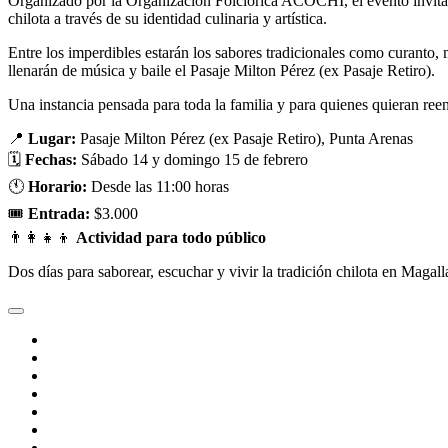
Organizado por la Organización Folclórica ACOCHI, el evento invita a 
chilota a través de su identidad culinaria y artística.
Entre los imperdibles estarán los sabores tradicionales como curanto,
llenarán de música y baile el Pasaje Milton Pérez (ex Pasaje Retiro).
Una instancia pensada para toda la familia y para quienes quieran reenc
📍
Lugar:
Pasaje Milton Pérez (ex Pasaje Retiro), Punta Arenas
🗓
Fechas:
Sábado 14 y domingo 15 de febrero
🕚
Horario:
Desde las 11:00 horas
🎟
Entrada:
$3.000
👨‍👩‍👧‍👦
Actividad para todo público
Dos días para saborear, escuchar y vivir la tradición chilota en Magall