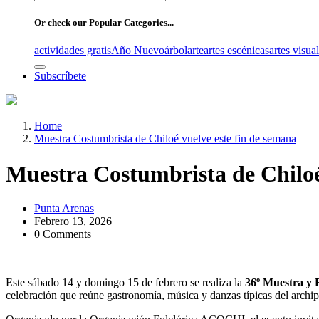
for:
Or check our Popular Categories...
actividades gratis
Año Nuevo
árbol
arte
artes escénicas
artes visua
Subscríbete
Home
Muestra Costumbrista de Chiloé vuelve este fin de semana
Muestra Costumbrista de Chiloé
Punta Arenas
Febrero 13, 2026
0 Comments
Este sábado 14 y domingo 15 de febrero se realiza la
36º Muestra y 
celebración que reúne gastronomía, música y danzas típicas del archi