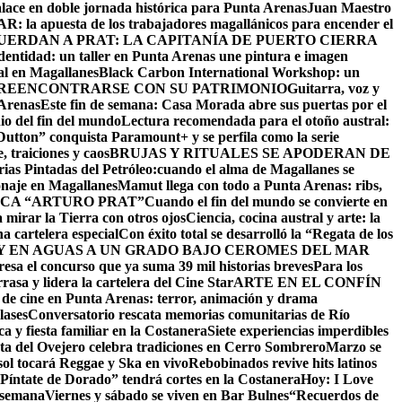
alace en doble jornada histórica para Punta Arenas
Juan Maestro
: la apuesta de los trabajadores magallánicos para encender el
UERDAN A PRAT: LA CAPITANÍA DE PUERTO CIERRA
identidad: un taller en Punta Arenas une pintura e imagen
al en Magallanes
Black Carbon International Workshop: un
 REENCONTRARSE CON SU PATRIMONIO
Guitarra, voz y
 Arenas
Este fin de semana: Casa Morada abre sus puertas por el
io del fin del mundo
Lectura recomendada para el otoño austral:
utton” conquista Paramount+ y se perfila como la serie
 traiciones y caos
BRUJAS Y RITUALES SE APODERAN DE
as Pintadas del Petróleo:cuando el alma de Magallanes se
onaje en Magallanes
Mamut llega con todo a Punta Arenas: ribs,
CA “ARTURO PRAT”
Cuando el fin del mundo se convierte en
 mirar la Tierra con otros ojos
Ciencia, cocina austral y arte: la
na cartelera especial
Con éxito total se desarrolló la “Regata de los
 EN AGUAS A UN GRADO BAJO CERO
MES DEL MAR
resa el concurso que ya suma 39 mil historias breves
Para los
asa y lidera la cartelera del Cine Star
ARTE EN EL CONFÍN
 de cine en Punta Arenas: terror, animación y drama
lases
Conversatorio rescata memorias comunitarias de Río
a y fiesta familiar en la Costanera
Siete experiencias imperdibles
sta del Ovejero celebra tradiciones en Cerro Sombrero
Marzo se
sol tocará Reggae y Ska en vivo
Rebobinados revive hits latinos
Píntate de Dorado” tendrá cortes en la Costanera
Hoy: I Love
e semana
Viernes y sábado se viven en Bar Bulnes
“Recuerdos de