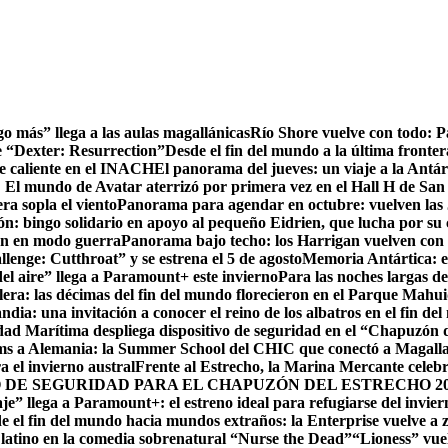
go más” llega a las aulas magallánicas
Río Shore vuelve con todo: 
e “Dexter: Resurrection”
Desde el fin del mundo a la última fronter
te caliente en el INACH
El panorama del jueves: un viaje a la Antár
! El mundo de Avatar aterrizó por primera vez en el Hall H de San
ra sopla el viento
Panorama para agendar en octubre: vuelven las J
: bingo solidario en apoyo al pequeño Eidrien, que lucha por su c
man en modo guerra
Panorama bajo techo: los Harrigan vuelven con 
enge: Cutthroat” y se estrena el 5 de agosto
Memoria Antártica: el
del aire” llega a Paramount+ este invierno
Para las noches largas d
lera: las décimas del fin del mundo florecieron en el Parque Mahu
ndia: una invitación a conocer el reino de los albatros en el fin de
ad Marítima despliega dispositivo de seguridad en el “Chapuzón 
ms a Alemania: la Summer School del CHIC que conectó a Magallan
a el invierno austral
Frente al Estrecho, la Marina Mercante celebr
DE SEGURIDAD PARA EL CHAPUZÓN DEL ESTRECHO 20
je” llega a Paramount+: el estreno ideal para refugiarse del invie
e el fin del mundo hacia mundos extraños: la Enterprise vuelve a 
r latino en la comedia sobrenatural “Nurse the Dead”
“Lioness” vuel