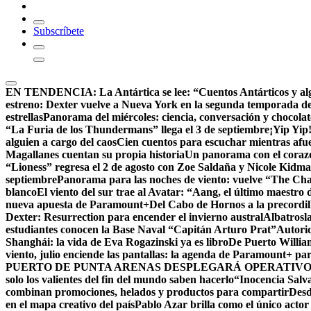
Subscríbete
EN TENDENCIA:
La Antártica se lee: “Cuentos Antárticos y al
estreno: Dexter vuelve a Nueva York en la segunda temporada d
estrellas
Panorama del miércoles: ciencia, conversación y chocola
“La Furia de los Thundermans” llega el 3 de septiembre
¡Yip Yip
alguien a cargo del caos
Cien cuentos para escuchar mientras afue
Magallanes cuentan su propia historia
Un panorama con el corazón
“Lioness” regresa el 2 de agosto con Zoe Saldaña y Nicole Kid
septiembre
Panorama para las noches de viento: vuelve “The Chall
blanco
El viento del sur trae al Avatar: “Aang, el último maestro 
nueva apuesta de Paramount+
Del Cabo de Hornos a la precordil
Dexter: Resurrection para encender el invierno austral
Albatrosla
estudiantes conocen la Base Naval “Capitán Arturo Prat”
Autorid
Shanghái: la vida de Eva Rogazinski ya es libro
De Puerto Willia
viento, julio enciende las pantallas: la agenda de Paramount+ par
PUERTO DE PUNTA ARENAS DESPLEGARÁ OPERATIVO 
solo los valientes del fin del mundo saben hacerlo
“Inocencia Salva
combinan promociones, helados y productos para compartir
Desd
en el mapa creativo del país
Pablo Azar brilla como el único acto