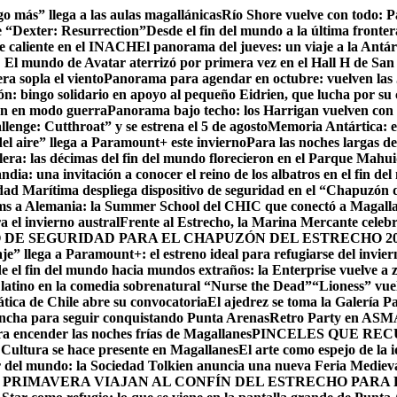
go más” llega a las aulas magallánicas
Río Shore vuelve con todo: 
e “Dexter: Resurrection”
Desde el fin del mundo a la última fronter
te caliente en el INACH
El panorama del jueves: un viaje a la Antár
! El mundo de Avatar aterrizó por primera vez en el Hall H de San
ra sopla el viento
Panorama para agendar en octubre: vuelven las J
: bingo solidario en apoyo al pequeño Eidrien, que lucha por su c
man en modo guerra
Panorama bajo techo: los Harrigan vuelven con 
enge: Cutthroat” y se estrena el 5 de agosto
Memoria Antártica: el
del aire” llega a Paramount+ este invierno
Para las noches largas d
lera: las décimas del fin del mundo florecieron en el Parque Mahu
ndia: una invitación a conocer el reino de los albatros en el fin de
ad Marítima despliega dispositivo de seguridad en el “Chapuzón 
ms a Alemania: la Summer School del CHIC que conectó a Magallan
a el invierno austral
Frente al Estrecho, la Marina Mercante celebr
DE SEGURIDAD PARA EL CHAPUZÓN DEL ESTRECHO 20
je” llega a Paramount+: el estreno ideal para refugiarse del invie
e el fin del mundo hacia mundos extraños: la Enterprise vuelve a 
r latino en la comedia sobrenatural “Nurse the Dead”
“Lioness” vuel
ática de Chile abre su convocatoria
El ajedrez se toma la Galería P
lancha para seguir conquistando Punta Arenas
Retro Party en ASMAR
ara encender las noches frías de Magallanes
PINCELES QUE REC
ltura se hace presente en Magallanes
El arte como espejo de la 
r del mundo: la Sociedad Tolkien anuncia una nueva Feria Mediev
 PRIMAVERA VIAJAN AL CONFÍN DEL ESTRECHO PARA