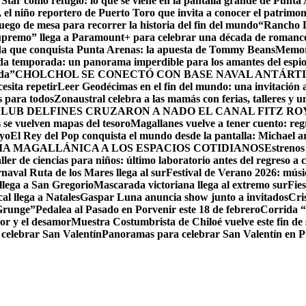
 Star como refugio: lo que se viene en la pantalla grande de Punta
el niño reportero de Puerto Toro que invita a conocer el patrimon
ego de mesa para recorrer la historia del fin del mundo
“Rancho D
upremo” llega a Paramount+ para celebrar una década de romance,
ida que conquista Punta Arenas: la apuesta de Tommy Beans
Memori
da temporada: un panorama imperdible para los amantes del espi
da”
CHOLCHOL SE CONECTÓ CON BASE NAVAL ANTÁRTI
esita repetir
Leer Geodécimas en el fin del mundo: una invitación a
 para todos
Zonaustral celebra a las mamás con ferias, talleres y u
LUB DELFINES CRUZARON A NADO EL CANAL FITZ ROY
se vuelven mapas del tesoro
Magallanes vuelve a tener cuento: reg
ayo
El Rey del Pop conquista el mundo desde la pantalla: Michael arr
RIA MAGALLÁNICA A LOS ESPACIOS COTIDIANOS
Estrenos
ller de ciencias para niños: último laboratorio antes del regreso a c
naval Ruta de los Mares llega al sur
Festival de Verano 2026: músic
llega a San Gregorio
Mascarada victoriana llega al extremo sur
Fie
cal llega a Natales
Gaspar Luna anuncia show junto a invitados
Cri
 Grunge”
Pedalea al Pasado en Porvenir este 18 de febrero
Corrida “
or y el desamor
Muestra Costumbrista de Chiloé vuelve este fin d
 celebrar San Valentín
Panoramas para celebrar San Valentín en 