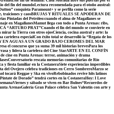
 Arenas
Este fin de semana: Casa Morada abre sus puertas por el
io del fin del mundo
Lectura recomendada para el otoño austral:
utton” conquista Paramount+ y se perfila como la serie
 traiciones y caos
BRUJAS Y RITUALES SE APODERAN DE
as Pintadas del Petróleo:cuando el alma de Magallanes se
onaje en Magallanes
Mamut llega con todo a Punta Arenas: ribs,
CA “ARTURO PRAT”
Cuando el fin del mundo se convierte en
 mirar la Tierra con otros ojos
Ciencia, cocina austral y arte: la
na cartelera especial
Con éxito total se desarrolló la “Regata de los
 EN AGUAS A UN GRADO BAJO CERO
MES DEL MAR
resa el concurso que ya suma 39 mil historias breves
Para los
asa y lidera la cartelera del Cine Star
ARTE EN EL CONFÍN
 de cine en Punta Arenas: terror, animación y drama
lases
Conversatorio rescata memorias comunitarias de Río
a y fiesta familiar en la Costanera
Siete experiencias imperdibles
sta del Ovejero celebra tradiciones en Cerro Sombrero
Marzo se
sol tocará Reggae y Ska en vivo
Rebobinados revive hits latinos
Píntate de Dorado” tendrá cortes en la Costanera
Hoy: I Love
e semana
Viernes y sábado se viven en Bar Bulnes
“Recuerdos de
Punta Arenas
Galería Gran Palace celebra San Valentín con arte y