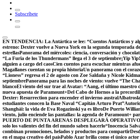
Subscríbete
EN TENDENCIA:
La Antártica se lee: “Cuentos Antárticos y al
estreno: Dexter vuelve a Nueva York en la segunda temporada d
estrellas
Panorama del miércoles: ciencia, conversación y chocola
“La Furia de los Thundermans” llega el 3 de septiembre
¡Yip Yip
alguien a cargo del caos
Cien cuentos para escuchar mientras afue
Magallanes cuentan su propia historia
Un panorama con el corazón
“Lioness” regresa el 2 de agosto con Zoe Saldaña y Nicole Kid
septiembre
Panorama para las noches de viento: vuelve “The Chall
blanco
El viento del sur trae al Avatar: “Aang, el último maestro 
nueva apuesta de Paramount+
Del Cabo de Hornos a la precordil
Dexter: Resurrection para encender el invierno austral
Albatrosla
estudiantes conocen la Base Naval “Capitán Arturo Prat”
Autorid
Shanghái: la vida de Eva Rogazinski ya es libro
De Puerto Willia
viento, julio enciende las pantallas: la agenda de Paramount+ par
PUERTO DE PUNTA ARENAS DESPLEGARÁ OPERATIVO 
solo los valientes del fin del mundo saben hacerlo
“Inocencia Salva
combinan promociones, helados y productos para compartir
Desd
en el mapa creativo del país
Pablo Azar brilla como el único acto