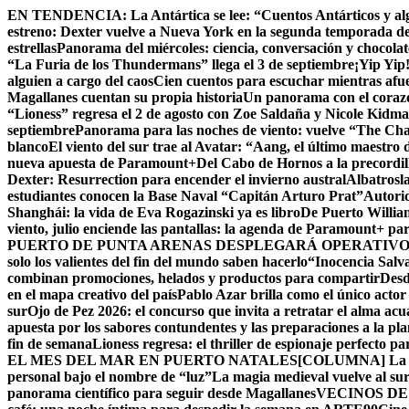
Skip
EN TENDENCIA:
La Antártica se lee: “Cuentos Antárticos y al
to
estreno: Dexter vuelve a Nueva York en la segunda temporada d
content
estrellas
Panorama del miércoles: ciencia, conversación y chocola
“La Furia de los Thundermans” llega el 3 de septiembre
¡Yip Yip
alguien a cargo del caos
Cien cuentos para escuchar mientras afue
Magallanes cuentan su propia historia
Un panorama con el corazón
“Lioness” regresa el 2 de agosto con Zoe Saldaña y Nicole Kid
septiembre
Panorama para las noches de viento: vuelve “The Chall
blanco
El viento del sur trae al Avatar: “Aang, el último maestro 
nueva apuesta de Paramount+
Del Cabo de Hornos a la precordil
Dexter: Resurrection para encender el invierno austral
Albatrosla
estudiantes conocen la Base Naval “Capitán Arturo Prat”
Autorid
Shanghái: la vida de Eva Rogazinski ya es libro
De Puerto Willia
viento, julio enciende las pantallas: la agenda de Paramount+ par
PUERTO DE PUNTA ARENAS DESPLEGARÁ OPERATIVO 
solo los valientes del fin del mundo saben hacerlo
“Inocencia Salva
combinan promociones, helados y productos para compartir
Desd
en el mapa creativo del país
Pablo Azar brilla como el único acto
sur
Ojo de Pez 2026: el concurso que invita a retratar el alma acu
apuesta por los sabores contundentes y las preparaciones a la p
fin de semana
Lioness regresa: el thriller de espionaje perfecto p
EL MES DEL MAR EN PUERTO NATALES
[COLUMNA] La Cu
personal bajo el nombre de “luz”
La magia medieval vuelve al su
panorama científico para seguir desde Magallanes
VECINOS DE