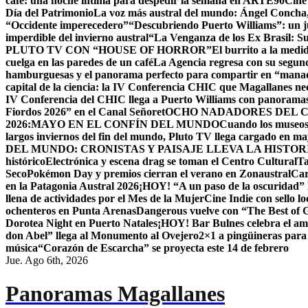
café: una noche íntima para despedir la semana en ARTE90
Cine
Día del Patrimonio
La voz más austral del mundo: Ángel Concha, 
“Occidente imperecedero”
“Descubriendo Puerto Williams”: un ju
imperdible del invierno austral
“La Venganza de los Ex Brasil: S
PLUTO TV CON “HOUSE OF HORROR”
El burrito a la med
cuelga en las paredes de un café
La Agencia regresa con su segun
hamburguesas y el panorama perfecto para compartir en “mana
capital de la ciencia: la IV Conferencia CHIC que Magallanes nec
IV Conferencia del CHIC llega a Puerto Williams con panoramas
Fiordos 2026” en el Canal Señoret
OCHO NADADORES DEL C
2026:MAYO EN EL CONFÍN DEL MUNDO
Cuando los museos 
largos inviernos del fin del mundo, Pluto TV llega cargado en m
DEL MUNDO: CRONISTAS Y PAISAJE LLEVA LA HISTO
histórico
Electrónica y escena drag se toman el Centro Cultural
Ta
Seco
Pokémon Day y premios cierran el verano en Zonaustral
Car
en la Patagonia Austral 2026
¡HOY! “A un paso de la oscuridad” 
llena de actividades por el Mes de la Mujer
Cine Indie con sello lo
ochenteros en Punta Arenas
Dangerous vuelve con “The Best of
Dorotea Night en Puerto Natales
¡HOY! Bar Bulnes celebra el am
don Abel” llega al Monumento al Ovejero
2×1 a pingüineras para
música
“Corazón de Escarcha” se proyecta este 14 de febrero
Jue. Ago 6th, 2026
Panoramas Magallanes