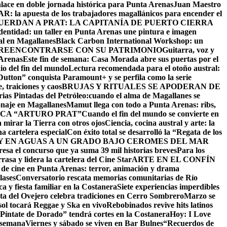
alace en doble jornada histórica para Punta Arenas
Juan Maestro
: la apuesta de los trabajadores magallánicos para encender el
UERDAN A PRAT: LA CAPITANÍA DE PUERTO CIERRA
identidad: un taller en Punta Arenas une pintura e imagen
al en Magallanes
Black Carbon International Workshop: un
 REENCONTRARSE CON SU PATRIMONIO
Guitarra, voz y
 Arenas
Este fin de semana: Casa Morada abre sus puertas por el
io del fin del mundo
Lectura recomendada para el otoño austral:
utton” conquista Paramount+ y se perfila como la serie
 traiciones y caos
BRUJAS Y RITUALES SE APODERAN DE
as Pintadas del Petróleo:cuando el alma de Magallanes se
onaje en Magallanes
Mamut llega con todo a Punta Arenas: ribs,
CA “ARTURO PRAT”
Cuando el fin del mundo se convierte en
 mirar la Tierra con otros ojos
Ciencia, cocina austral y arte: la
na cartelera especial
Con éxito total se desarrolló la “Regata de los
 EN AGUAS A UN GRADO BAJO CERO
MES DEL MAR
resa el concurso que ya suma 39 mil historias breves
Para los
asa y lidera la cartelera del Cine Star
ARTE EN EL CONFÍN
 de cine en Punta Arenas: terror, animación y drama
lases
Conversatorio rescata memorias comunitarias de Río
a y fiesta familiar en la Costanera
Siete experiencias imperdibles
sta del Ovejero celebra tradiciones en Cerro Sombrero
Marzo se
sol tocará Reggae y Ska en vivo
Rebobinados revive hits latinos
Píntate de Dorado” tendrá cortes en la Costanera
Hoy: I Love
e semana
Viernes y sábado se viven en Bar Bulnes
“Recuerdos de