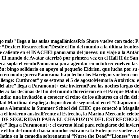
go más” llega a las aulas magallánicas
Río Shore vuelve con todo: 
e “Dexter: Resurrection”
Desde el fin del mundo a la última fronter
te caliente en el INACH
El panorama del jueves: un viaje a la Antár
! El mundo de Avatar aterrizó por primera vez en el Hall H de San
ra sopla el viento
Panorama para agendar en octubre: vuelven las J
: bingo solidario en apoyo al pequeño Eidrien, que lucha por su c
man en modo guerra
Panorama bajo techo: los Harrigan vuelven con 
enge: Cutthroat” y se estrena el 5 de agosto
Memoria Antártica: el
del aire” llega a Paramount+ este invierno
Para las noches largas d
lera: las décimas del fin del mundo florecieron en el Parque Mahu
ndia: una invitación a conocer el reino de los albatros en el fin de
ad Marítima despliega dispositivo de seguridad en el “Chapuzón 
ms a Alemania: la Summer School del CHIC que conectó a Magallan
a el invierno austral
Frente al Estrecho, la Marina Mercante celebr
DE SEGURIDAD PARA EL CHAPUZÓN DEL ESTRECHO 20
je” llega a Paramount+: el estreno ideal para refugiarse del invie
e el fin del mundo hacia mundos extraños: la Enterprise vuelve a 
r latino en la comedia sobrenatural “Nurse the Dead”
“Lioness” vuel