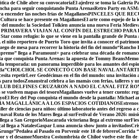
ática de Chile abre su convocatoria
El ajedrez se toma la Galería P
lancha para seguir conquistando Punta Arenas
Retro Party en ASMAR
ara encender las noches frías de Magallanes
PINCELES QUE REC
ltura se hace presente en Magallanes
El arte como espejo de la 
r del mundo: la Sociedad Tolkien anuncia una nueva Feria Mediev
 PRIMAVERA VIAJAN AL CONFÍN DEL ESTRECHO PARA
 Star como refugio: lo que se viene en la pantalla grande de Punta
el niño reportero de Puerto Toro que invita a conocer el patrimon
ego de mesa para recorrer la historia del fin del mundo
“Rancho D
upremo” llega a Paramount+ para celebrar una década de romance,
ida que conquista Punta Arenas: la apuesta de Tommy Beans
Memori
da temporada: un panorama imperdible para los amantes del espi
da”
CHOLCHOL SE CONECTÓ CON BASE NAVAL ANTÁRTI
esita repetir
Leer Geodécimas en el fin del mundo: una invitación a
 para todos
Zonaustral celebra a las mamás con ferias, talleres y u
LUB DELFINES CRUZARON A NADO EL CANAL FITZ ROY
se vuelven mapas del tesoro
Magallanes vuelve a tener cuento: reg
ayo
El Rey del Pop conquista el mundo desde la pantalla: Michael arr
RIA MAGALLÁNICA A LOS ESPACIOS COTIDIANOS
Estrenos
ller de ciencias para niños: último laboratorio antes del regreso a c
naval Ruta de los Mares llega al sur
Festival de Verano 2026: músic
llega a San Gregorio
Mascarada victoriana llega al extremo sur
Fie
cal llega a Natales
Gaspar Luna anuncia show junto a invitados
Cri
 Grunge”
Pedalea al Pasado en Porvenir este 18 de febrero
Corrida “
or y el desamor
Muestra Costumbrista de Chiloé vuelve este fin d