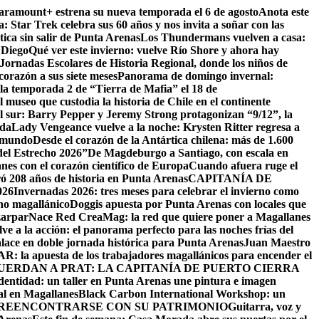
Paramount+ estrena su nueva temporada el 6 de agosto
Anota este
a: Star Trek celebra sus 60 años y nos invita a soñar con las
tica sin salir de Punta Arenas
Los Thundermans vuelven a casa:
 Diego
Qué ver este invierno: vuelve Río Shore y ahora hay
ornadas Escolares de Historia Regional, donde los niños de
orazón a sus siete meses
Panorama de domingo invernal:
la temporada 2 de “Tierra de Mafia” el 18 de
 museo que custodia la historia de Chile en el continente
el sur: Barry Pepper y Jeremy Strong protagonizan “9/12”, la
ida
Lady Vengeance vuelve a la noche: Krysten Ritter regresa a
l mundo
Desde el corazón de la Antártica chilena: más de 1.600
del Estrecho 2026”
De Magdeburgo a Santiago, con escala en
es con el corazón científico de Europa
Cuando afuera ruge el
ó 208 años de historia en Punta Arenas
CAPITANÍA DE
26
Invernadas 2026: tres meses para celebrar el invierno como
rno magallánico
Doggis apuesta por Punta Arenas con locales que
zarpar
Nace Red CreaMag: la red que quiere poner a Magallanes
ve a la acción: el panorama perfecto para las noches frías del
alace en doble jornada histórica para Punta Arenas
Juan Maestro
: la apuesta de los trabajadores magallánicos para encender el
UERDAN A PRAT: LA CAPITANÍA DE PUERTO CIERRA
identidad: un taller en Punta Arenas une pintura e imagen
al en Magallanes
Black Carbon International Workshop: un
 REENCONTRARSE CON SU PATRIMONIO
Guitarra, voz y