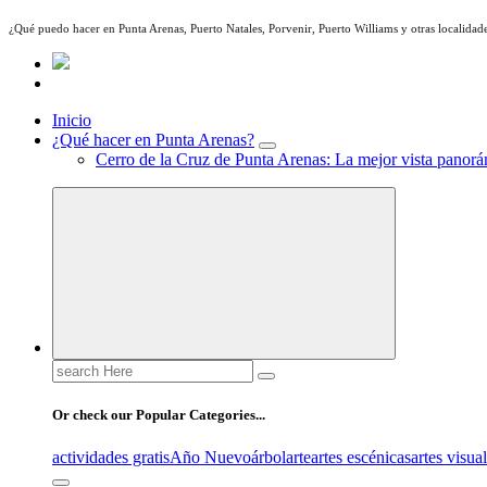
¿Qué puedo hacer en Punta Arenas, Puerto Natales, Porvenir, Puerto Williams y otras localidade
Inicio
¿Qué hacer en Punta Arenas?
Cerro de la Cruz de Punta Arenas: La mejor vista panorám
Search
for:
Or check our Popular Categories...
actividades gratis
Año Nuevo
árbol
arte
artes escénicas
artes visua