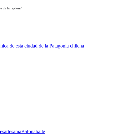
s de la región?
ica de esta ciudad de la Patagonia chilena
les
artesania
Bafona
baile