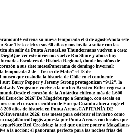
Paramount+ estrena su nueva temporada el 6 de agosto
Anota este
a: Star Trek celebra sus 60 años y nos invita a soñar con las
tica sin salir de Punta Arenas
Los Thundermans vuelven a casa:
 Diego
Qué ver este invierno: vuelve Río Shore y ahora hay
ornadas Escolares de Historia Regional, donde los niños de
orazón a sus siete meses
Panorama de domingo invernal:
la temporada 2 de “Tierra de Mafia” el 18 de
 museo que custodia la historia de Chile en el continente
el sur: Barry Pepper y Jeremy Strong protagonizan “9/12”, la
ida
Lady Vengeance vuelve a la noche: Krysten Ritter regresa a
l mundo
Desde el corazón de la Antártica chilena: más de 1.600
del Estrecho 2026”
De Magdeburgo a Santiago, con escala en
es con el corazón científico de Europa
Cuando afuera ruge el
ó 208 años de historia en Punta Arenas
CAPITANÍA DE
26
Invernadas 2026: tres meses para celebrar el invierno como
rno magallánico
Doggis apuesta por Punta Arenas con locales que
zarpar
Nace Red CreaMag: la red que quiere poner a Magallanes
ve a la acción: el panorama perfecto para las noches frías del