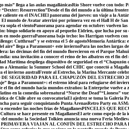
go más” llega a las aulas magallánicas
Río Shore vuelve con todo: 
e “Dexter: Resurrection”
Desde el fin del mundo a la última fronter
te caliente en el INACH
El panorama del jueves: un viaje a la Antár
! El mundo de Avatar aterrizó por primera vez en el Hall H de San
ra sopla el viento
Panorama para agendar en octubre: vuelven las J
: bingo solidario en apoyo al pequeño Eidrien, que lucha por su c
man en modo guerra
Panorama bajo techo: los Harrigan vuelven con 
enge: Cutthroat” y se estrena el 5 de agosto
Memoria Antártica: el
del aire” llega a Paramount+ este invierno
Para las noches largas d
lera: las décimas del fin del mundo florecieron en el Parque Mahu
ndia: una invitación a conocer el reino de los albatros en el fin de
ad Marítima despliega dispositivo de seguridad en el “Chapuzón 
ms a Alemania: la Summer School del CHIC que conectó a Magallan
a el invierno austral
Frente al Estrecho, la Marina Mercante celebr
DE SEGURIDAD PARA EL CHAPUZÓN DEL ESTRECHO 20
je” llega a Paramount+: el estreno ideal para refugiarse del invie
e el fin del mundo hacia mundos extraños: la Enterprise vuelve a 
r latino en la comedia sobrenatural “Nurse the Dead”
“Lioness” vuel
ática de Chile abre su convocatoria
El ajedrez se toma la Galería P
lancha para seguir conquistando Punta Arenas
Retro Party en ASMAR
ara encender las noches frías de Magallanes
PINCELES QUE REC
ltura se hace presente en Magallanes
El arte como espejo de la 
r del mundo: la Sociedad Tolkien anuncia una nueva Feria Mediev
 PRIMAVERA VIAJAN AL CONFÍN DEL ESTRECHO PARA