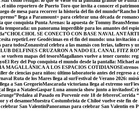
 Star como refugio: lo que se viene en la pantalla grande de Punta
el niño reportero de Puerto Toro que invita a conocer el patrimon
ego de mesa para recorrer la historia del fin del mundo
“Rancho D
upremo” llega a Paramount+ para celebrar una década de romance,
ida que conquista Punta Arenas: la apuesta de Tommy Beans
Memori
da temporada: un panorama imperdible para los amantes del espi
da”
CHOLCHOL SE CONECTÓ CON BASE NAVAL ANTÁRTI
esita repetir
Leer Geodécimas en el fin del mundo: una invitación a
 para todos
Zonaustral celebra a las mamás con ferias, talleres y u
LUB DELFINES CRUZARON A NADO EL CANAL FITZ ROY
se vuelven mapas del tesoro
Magallanes vuelve a tener cuento: reg
ayo
El Rey del Pop conquista el mundo desde la pantalla: Michael arr
RIA MAGALLÁNICA A LOS ESPACIOS COTIDIANOS
Estrenos
ller de ciencias para niños: último laboratorio antes del regreso a c
naval Ruta de los Mares llega al sur
Festival de Verano 2026: músic
llega a San Gregorio
Mascarada victoriana llega al extremo sur
Fie
cal llega a Natales
Gaspar Luna anuncia show junto a invitados
Cri
 Grunge”
Pedalea al Pasado en Porvenir este 18 de febrero
Corrida “
or y el desamor
Muestra Costumbrista de Chiloé vuelve este fin d
 celebrar San Valentín
Panoramas para celebrar San Valentín en 