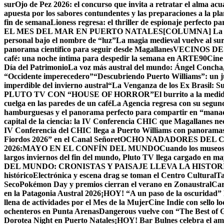
sur
Ojo de Pez 2026: el concurso que invita a retratar el alma acu
apuesta por los sabores contundentes y las preparaciones a la p
fin de semana
Lioness regresa: el thriller de espionaje perfecto p
EL MES DEL MAR EN PUERTO NATALES
[COLUMNA] La Cu
personal bajo el nombre de “luz”
La magia medieval vuelve al su
panorama científico para seguir desde Magallanes
VECINOS DE
café: una noche íntima para despedir la semana en ARTE90
Cine
Día del Patrimonio
La voz más austral del mundo: Ángel Concha, 
“Occidente imperecedero”
“Descubriendo Puerto Williams”: un ju
imperdible del invierno austral
“La Venganza de los Ex Brasil: S
PLUTO TV CON “HOUSE OF HORROR”
El burrito a la med
cuelga en las paredes de un café
La Agencia regresa con su segun
hamburguesas y el panorama perfecto para compartir en “mana
capital de la ciencia: la IV Conferencia CHIC que Magallanes nec
IV Conferencia del CHIC llega a Puerto Williams con panoramas
Fiordos 2026” en el Canal Señoret
OCHO NADADORES DEL C
2026:MAYO EN EL CONFÍN DEL MUNDO
Cuando los museos 
largos inviernos del fin del mundo, Pluto TV llega cargado en m
DEL MUNDO: CRONISTAS Y PAISAJE LLEVA LA HISTO
histórico
Electrónica y escena drag se toman el Centro Cultural
Ta
Seco
Pokémon Day y premios cierran el verano en Zonaustral
Car
en la Patagonia Austral 2026
¡HOY! “A un paso de la oscuridad” 
llena de actividades por el Mes de la Mujer
Cine Indie con sello lo
ochenteros en Punta Arenas
Dangerous vuelve con “The Best of
Dorotea Night en Puerto Natales
¡HOY! Bar Bulnes celebra el am