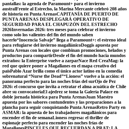
pantallas: la agenda de Paramount+ para el invierno
austral
Frente al Estrecho, la Marina Mercante celebró 208 años
de historia en Punta Arenas
CAPITANÍA DE PUERTO DE
PUNTA ARENAS DESPLEGARÁ OPERATIVO DE
SEGURIDAD PARA EL CHAPUZÓN DEL ESTRECHO
2026
Invernadas 2026: tres meses para celebrar el invierno
como solo los valientes del fin del mundo saben
hacerlo
“Inocencia Salvaje” llega a Paramount+: el estreno ideal
para refugiarse del invierno magallánico
Doggis apuesta por
Punta Arenas con locales que combinan promociones, helados y
productos para compartir
Desde el fin del mundo hacia mundos
extraños: la Enterprise vuelve a zarpar
Nace Red CreaMag: la
red que quiere poner a Magallanes en el mapa creativo del
país
Pablo Azar brilla como el único actor latino en la comedia
sobrenatural “Nurse the Dead”
“Lioness” vuelve a la acción: el
panorama perfecto para las noches frías del sur
Ojo de Pez
2026: el concurso que invita a retratar el alma acuática de Chile
abre su convocatoria
El ajedrez se toma la Galería Palace en
doble jornada histórica para Punta Arenas
Juan Maestro
apuesta por los sabores contundentes y las preparaciones a la
plancha para seguir conquistando Punta Arenas
Retro Party en
ASMAR: la apuesta de los trabajadores magallánicos para
encender el fin de semana
Lioness regresa: el thriller de
espionaje perfecto para encender las noches frías de
Magallanes
PINCELES QUE RECUERDAN A PRAT: LA