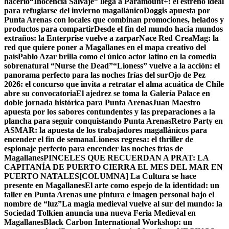
hacerlo
“Inocencia Salvaje” llega a Paramount+: el estreno ideal
para refugiarse del invierno magallánico
Doggis apuesta por
Punta Arenas con locales que combinan promociones, helados y
productos para compartir
Desde el fin del mundo hacia mundos
extraños: la Enterprise vuelve a zarpar
Nace Red CreaMag: la
red que quiere poner a Magallanes en el mapa creativo del
país
Pablo Azar brilla como el único actor latino en la comedia
sobrenatural “Nurse the Dead”
“Lioness” vuelve a la acción: el
panorama perfecto para las noches frías del sur
Ojo de Pez
2026: el concurso que invita a retratar el alma acuática de Chile
abre su convocatoria
El ajedrez se toma la Galería Palace en
doble jornada histórica para Punta Arenas
Juan Maestro
apuesta por los sabores contundentes y las preparaciones a la
plancha para seguir conquistando Punta Arenas
Retro Party en
ASMAR: la apuesta de los trabajadores magallánicos para
encender el fin de semana
Lioness regresa: el thriller de
espionaje perfecto para encender las noches frías de
Magallanes
PINCELES QUE RECUERDAN A PRAT: LA
CAPITANÍA DE PUERTO CIERRA EL MES DEL MAR EN
PUERTO NATALES
[COLUMNA] La Cultura se hace
presente en Magallanes
El arte como espejo de la identidad: un
taller en Punta Arenas une pintura e imagen personal bajo el
nombre de “luz”
La magia medieval vuelve al sur del mundo: la
Sociedad Tolkien anuncia una nueva Feria Medieval en
Magallanes
Black Carbon International Workshop: un