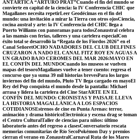
ANTÁRTICA “ARTURO PRAT”
Cuando el fin del mundo se
convierte en capital de la ciencia: la IV Conferencia CHIC que
Magallanes necesita repetir
Leer Geodécimas en el fin del
mundo: una invitación a mirar la Tierra con otros ojos
Ciencia,
cocina austral y arte: la IV Conferencia del CHIC llega a
Puerto Williams con panoramas para todos
Zonaustral celebra
a las mamás con ferias, talleres y una cartelera especial
Con
éxito total se desarrolló la “Regata de los Fiordos 2026” en el
Canal Señoret
OCHO NADADORES DEL CLUB DELFINES
CRUZARON A NADO EL CANAL FITZ ROY EN AGUAS A
UN GRADO BAJO CERO
MES DEL MAR 2026:MAYO EN
EL CONFÍN DEL MUNDO
Cuando los museos se vuelven
mapas del tesoro
Magallanes vuelve a tener cuento: regresa el
concurso que ya suma 39 mil historias breves
Para los largos
inviernos del fin del mundo, Pluto TV llega cargado en mayo
El
Rey del Pop conquista el mundo desde la pantalla: Michael
arrasa y lidera la cartelera del Cine Star
ARTE EN EL
CONFÍN DEL MUNDO: CRONISTAS Y PAISAJE LLEVA
LA HISTORIA MAGALLÁNICA A LOS ESPACIOS
COTIDIANOS
Estrenos de cine en Punta Arenas: terror,
animación y drama histórico
Electrónica y escena drag se toman
el Centro Cultural
Taller de ciencias para niños: último
laboratorio antes del regreso a clases
Conversatorio rescata
memorias comunitarias de Río Seco
Pokémon Day y premios
cierran el verano en Zonaustral
Carnaval Ruta de los Mares