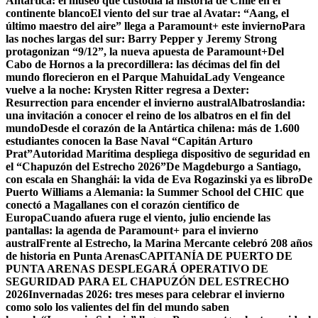
Antártica: el museo que custodia la historia de Chile en el
continente blanco
El viento del sur trae al Avatar: “Aang, el
último maestro del aire” llega a Paramount+ este invierno
Para
las noches largas del sur: Barry Pepper y Jeremy Strong
protagonizan “9/12”, la nueva apuesta de Paramount+
Del
Cabo de Hornos a la precordillera: las décimas del fin del
mundo florecieron en el Parque Mahuida
Lady Vengeance
vuelve a la noche: Krysten Ritter regresa a Dexter:
Resurrection para encender el invierno austral
Albatroslandia:
una invitación a conocer el reino de los albatros en el fin del
mundo
Desde el corazón de la Antártica chilena: más de 1.600
estudiantes conocen la Base Naval “Capitán Arturo
Prat”
Autoridad Marítima despliega dispositivo de seguridad en
el “Chapuzón del Estrecho 2026”
De Magdeburgo a Santiago,
con escala en Shanghái: la vida de Eva Rogazinski ya es libro
De
Puerto Williams a Alemania: la Summer School del CHIC que
conectó a Magallanes con el corazón científico de
Europa
Cuando afuera ruge el viento, julio enciende las
pantallas: la agenda de Paramount+ para el invierno
austral
Frente al Estrecho, la Marina Mercante celebró 208 años
de historia en Punta Arenas
CAPITANÍA DE PUERTO DE
PUNTA ARENAS DESPLEGARÁ OPERATIVO DE
SEGURIDAD PARA EL CHAPUZÓN DEL ESTRECHO
2026
Invernadas 2026: tres meses para celebrar el invierno
como solo los valientes del fin del mundo saben