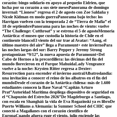
corazón: bingo solidario en apoyo al pequeño Eidrien, que
lucha por su corazón a sus siete meses
Panorama de domingo
invernal: “Lioness” regresa el 2 de agosto con Zoe Saldaña y
Nicole Kidman en modo guerra
Panorama bajo techo: los
Harrigan vuelven con la temporada 2 de “Tierra de Mafia” el
18 de septiembre
Panorama para las noches de viento: vuelve
“The Challenge: Cutthroat” y se estrena el 5 de agosto
Memoria
Antártica: el museo que custodia la historia de Chile en el
continente blanco
El viento del sur trae al Avatar: “Aang, el
último maestro del aire” llega a Paramount+ este invierno
Para
las noches largas del sur: Barry Pepper y Jeremy Strong
protagonizan “9/12”, la nueva apuesta de Paramount+
Del
Cabo de Hornos a la precordillera: las décimas del fin del
mundo florecieron en el Parque Mahuida
Lady Vengeance
vuelve a la noche: Krysten Ritter regresa a Dexter:
Resurrection para encender el invierno austral
Albatroslandia:
una invitación a conocer el reino de los albatros en el fin del
mundo
Desde el corazón de la Antártica chilena: más de 1.600
estudiantes conocen la Base Naval “Capitán Arturo
Prat”
Autoridad Marítima despliega dispositivo de seguridad en
el “Chapuzón del Estrecho 2026”
De Magdeburgo a Santiago,
con escala en Shanghái: la vida de Eva Rogazinski ya es libro
De
Puerto Williams a Alemania: la Summer School del CHIC que
conectó a Magallanes con el corazón científico de
Europa
Cuando afuera ruge el viento, julio enciende las