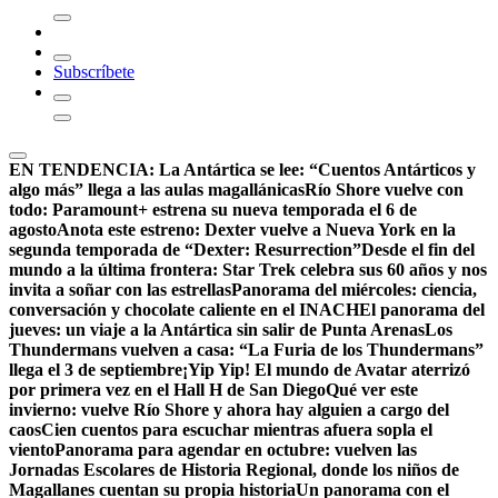
Subscríbete
EN TENDENCIA:
La Antártica se lee: “Cuentos Antárticos y
algo más” llega a las aulas magallánicas
Río Shore vuelve con
todo: Paramount+ estrena su nueva temporada el 6 de
agosto
Anota este estreno: Dexter vuelve a Nueva York en la
segunda temporada de “Dexter: Resurrection”
Desde el fin del
mundo a la última frontera: Star Trek celebra sus 60 años y nos
invita a soñar con las estrellas
Panorama del miércoles: ciencia,
conversación y chocolate caliente en el INACH
El panorama del
jueves: un viaje a la Antártica sin salir de Punta Arenas
Los
Thundermans vuelven a casa: “La Furia de los Thundermans”
llega el 3 de septiembre
¡Yip Yip! El mundo de Avatar aterrizó
por primera vez en el Hall H de San Diego
Qué ver este
invierno: vuelve Río Shore y ahora hay alguien a cargo del
caos
Cien cuentos para escuchar mientras afuera sopla el
viento
Panorama para agendar en octubre: vuelven las
Jornadas Escolares de Historia Regional, donde los niños de
Magallanes cuentan su propia historia
Un panorama con el