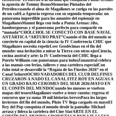
la apuesta de Tommy Beans
Memorias Pintadas del
Petróleo:cuando el alma de Magallanes se cuelga en las paredes
de un café
La Agencia regresa con su segunda temporada: un
panorama imperdible para los amantes del espionaje en
Magallanes
Mamut llega con todo a Punta Arenas: ribs,
hamburguesas y el panorama perfecto para compartir en
“manada”
CHOLCHOL SE CONECTÓ CON BASE NAVAL
ANTÁRTICA “ARTURO PRAT”
Cuando el fin del mundo se
convierte en capital de la ciencia: la IV Conferencia CHIC que
Magallanes necesita repetir
Leer Geodécimas en el fin del
mundo: una invitación a mirar la Tierra con otros ojos
Ciencia,
cocina austral y arte: la IV Conferencia del CHIC llega a
Puerto Williams con panoramas para todos
Zonaustral celebra
a las mamás con ferias, talleres y una cartelera especial
Con
éxito total se desarrolló la “Regata de los Fiordos 2026” en el
Canal Señoret
OCHO NADADORES DEL CLUB DELFINES
CRUZARON A NADO EL CANAL FITZ ROY EN AGUAS A
UN GRADO BAJO CERO
MES DEL MAR 2026:MAYO EN
EL CONFÍN DEL MUNDO
Cuando los museos se vuelven
mapas del tesoro
Magallanes vuelve a tener cuento: regresa el
concurso que ya suma 39 mil historias breves
Para los largos
inviernos del fin del mundo, Pluto TV llega cargado en mayo
El
Rey del Pop conquista el mundo desde la pantalla: Michael
arrasa y lidera la cartelera del Cine Star
ARTE EN EL