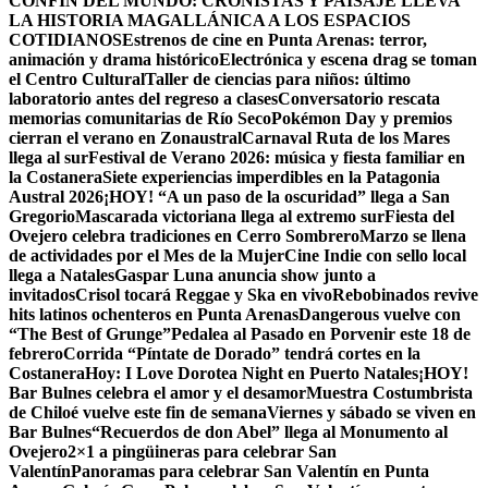
CONFÍN DEL MUNDO: CRONISTAS Y PAISAJE LLEVA
LA HISTORIA MAGALLÁNICA A LOS ESPACIOS
COTIDIANOS
Estrenos de cine en Punta Arenas: terror,
animación y drama histórico
Electrónica y escena drag se toman
el Centro Cultural
Taller de ciencias para niños: último
laboratorio antes del regreso a clases
Conversatorio rescata
memorias comunitarias de Río Seco
Pokémon Day y premios
cierran el verano en Zonaustral
Carnaval Ruta de los Mares
llega al sur
Festival de Verano 2026: música y fiesta familiar en
la Costanera
Siete experiencias imperdibles en la Patagonia
Austral 2026
¡HOY! “A un paso de la oscuridad” llega a San
Gregorio
Mascarada victoriana llega al extremo sur
Fiesta del
Ovejero celebra tradiciones en Cerro Sombrero
Marzo se llena
de actividades por el Mes de la Mujer
Cine Indie con sello local
llega a Natales
Gaspar Luna anuncia show junto a
invitados
Crisol tocará Reggae y Ska en vivo
Rebobinados revive
hits latinos ochenteros en Punta Arenas
Dangerous vuelve con
“The Best of Grunge”
Pedalea al Pasado en Porvenir este 18 de
febrero
Corrida “Píntate de Dorado” tendrá cortes en la
Costanera
Hoy: I Love Dorotea Night en Puerto Natales
¡HOY!
Bar Bulnes celebra el amor y el desamor
Muestra Costumbrista
de Chiloé vuelve este fin de semana
Viernes y sábado se viven en
Bar Bulnes
“Recuerdos de don Abel” llega al Monumento al
Ovejero
2×1 a pingüineras para celebrar San
Valentín
Panoramas para celebrar San Valentín en Punta