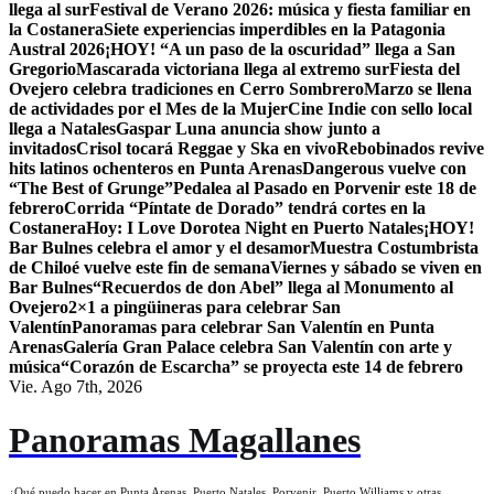
llega al sur
Festival de Verano 2026: música y fiesta familiar en
la Costanera
Siete experiencias imperdibles en la Patagonia
Austral 2026
¡HOY! “A un paso de la oscuridad” llega a San
Gregorio
Mascarada victoriana llega al extremo sur
Fiesta del
Ovejero celebra tradiciones en Cerro Sombrero
Marzo se llena
de actividades por el Mes de la Mujer
Cine Indie con sello local
llega a Natales
Gaspar Luna anuncia show junto a
invitados
Crisol tocará Reggae y Ska en vivo
Rebobinados revive
hits latinos ochenteros en Punta Arenas
Dangerous vuelve con
“The Best of Grunge”
Pedalea al Pasado en Porvenir este 18 de
febrero
Corrida “Píntate de Dorado” tendrá cortes en la
Costanera
Hoy: I Love Dorotea Night en Puerto Natales
¡HOY!
Bar Bulnes celebra el amor y el desamor
Muestra Costumbrista
de Chiloé vuelve este fin de semana
Viernes y sábado se viven en
Bar Bulnes
“Recuerdos de don Abel” llega al Monumento al
Ovejero
2×1 a pingüineras para celebrar San
Valentín
Panoramas para celebrar San Valentín en Punta
Arenas
Galería Gran Palace celebra San Valentín con arte y
música
“Corazón de Escarcha” se proyecta este 14 de febrero
Vie. Ago 7th, 2026
Panoramas Magallanes
¿Qué puedo hacer en Punta Arenas, Puerto Natales, Porvenir, Puerto Williams y otras