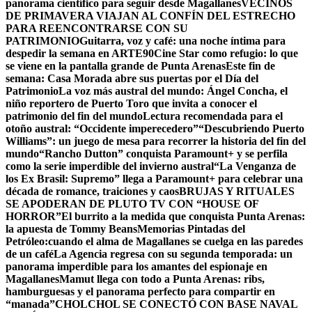
panorama científico para seguir desde Magallanes
VECINOS
DE PRIMAVERA VIAJAN AL CONFÍN DEL ESTRECHO
PARA REENCONTRARSE CON SU
PATRIMONIO
Guitarra, voz y café: una noche íntima para
despedir la semana en ARTE90
Cine Star como refugio: lo que
se viene en la pantalla grande de Punta Arenas
Este fin de
semana: Casa Morada abre sus puertas por el Día del
Patrimonio
La voz más austral del mundo: Ángel Concha, el
niño reportero de Puerto Toro que invita a conocer el
patrimonio del fin del mundo
Lectura recomendada para el
otoño austral: “Occidente imperecedero”
“Descubriendo Puerto
Williams”: un juego de mesa para recorrer la historia del fin del
mundo
“Rancho Dutton” conquista Paramount+ y se perfila
como la serie imperdible del invierno austral
“La Venganza de
los Ex Brasil: Supremo” llega a Paramount+ para celebrar una
década de romance, traiciones y caos
BRUJAS Y RITUALES
SE APODERAN DE PLUTO TV CON “HOUSE OF
HORROR”
El burrito a la medida que conquista Punta Arenas:
la apuesta de Tommy Beans
Memorias Pintadas del
Petróleo:cuando el alma de Magallanes se cuelga en las paredes
de un café
La Agencia regresa con su segunda temporada: un
panorama imperdible para los amantes del espionaje en
Magallanes
Mamut llega con todo a Punta Arenas: ribs,
hamburguesas y el panorama perfecto para compartir en
“manada”
CHOLCHOL SE CONECTÓ CON BASE NAVAL