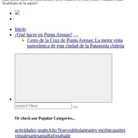
localidades de la región?
Inicio
¿Qué hacer en Punta Arenas?
Cerro de la Cruz de Punta Arenas: La mejor vista
panorámica de esta ciudad de la Patagonia chilena
Search
for:
Or check our Popular Categories...
actividades gratis
Año Nuevo
árbol
arte
artes escénicas
artes
visuales
artesania
Bafona
baile