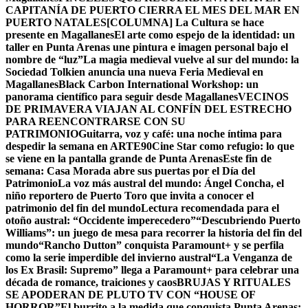
CAPITANÍA DE PUERTO CIERRA EL MES DEL MAR EN
PUERTO NATALES
[COLUMNA] La Cultura se hace
presente en Magallanes
El arte como espejo de la identidad: un
taller en Punta Arenas une pintura e imagen personal bajo el
nombre de “luz”
La magia medieval vuelve al sur del mundo: la
Sociedad Tolkien anuncia una nueva Feria Medieval en
Magallanes
Black Carbon International Workshop: un
panorama científico para seguir desde Magallanes
VECINOS
DE PRIMAVERA VIAJAN AL CONFÍN DEL ESTRECHO
PARA REENCONTRARSE CON SU
PATRIMONIO
Guitarra, voz y café: una noche íntima para
despedir la semana en ARTE90
Cine Star como refugio: lo que
se viene en la pantalla grande de Punta Arenas
Este fin de
semana: Casa Morada abre sus puertas por el Día del
Patrimonio
La voz más austral del mundo: Ángel Concha, el
niño reportero de Puerto Toro que invita a conocer el
patrimonio del fin del mundo
Lectura recomendada para el
otoño austral: “Occidente imperecedero”
“Descubriendo Puerto
Williams”: un juego de mesa para recorrer la historia del fin del
mundo
“Rancho Dutton” conquista Paramount+ y se perfila
como la serie imperdible del invierno austral
“La Venganza de
los Ex Brasil: Supremo” llega a Paramount+ para celebrar una
década de romance, traiciones y caos
BRUJAS Y RITUALES
SE APODERAN DE PLUTO TV CON “HOUSE OF
HORROR”
El burrito a la medida que conquista Punta Arenas: