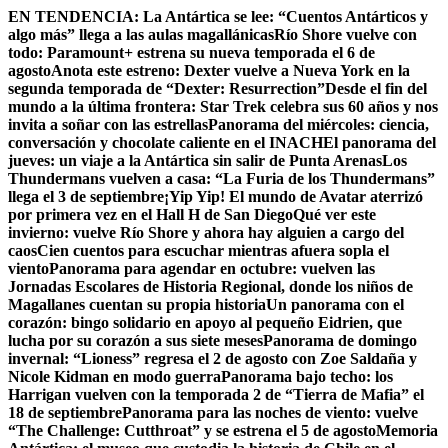
Skip
EN TENDENCIA:
La Antártica se lee: “Cuentos Antárticos y
to
algo más” llega a las aulas magallánicas
Río Shore vuelve con
content
todo: Paramount+ estrena su nueva temporada el 6 de
agosto
Anota este estreno: Dexter vuelve a Nueva York en la
segunda temporada de “Dexter: Resurrection”
Desde el fin del
mundo a la última frontera: Star Trek celebra sus 60 años y nos
invita a soñar con las estrellas
Panorama del miércoles: ciencia,
conversación y chocolate caliente en el INACH
El panorama del
jueves: un viaje a la Antártica sin salir de Punta Arenas
Los
Thundermans vuelven a casa: “La Furia de los Thundermans”
llega el 3 de septiembre
¡Yip Yip! El mundo de Avatar aterrizó
por primera vez en el Hall H de San Diego
Qué ver este
invierno: vuelve Río Shore y ahora hay alguien a cargo del
caos
Cien cuentos para escuchar mientras afuera sopla el
viento
Panorama para agendar en octubre: vuelven las
Jornadas Escolares de Historia Regional, donde los niños de
Magallanes cuentan su propia historia
Un panorama con el
corazón: bingo solidario en apoyo al pequeño Eidrien, que
lucha por su corazón a sus siete meses
Panorama de domingo
invernal: “Lioness” regresa el 2 de agosto con Zoe Saldaña y
Nicole Kidman en modo guerra
Panorama bajo techo: los
Harrigan vuelven con la temporada 2 de “Tierra de Mafia” el
18 de septiembre
Panorama para las noches de viento: vuelve
“The Challenge: Cutthroat” y se estrena el 5 de agosto
Memoria