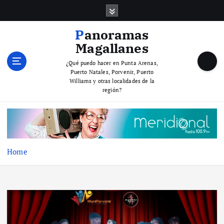
S
k
i
Panoramas
p
Magallanes
t
o
¿Qué puedo hacer en Punta Arenas,
Puerto Natales, Porvenir, Puerto
c
Williams y otras localidades de la
o
región?
n
t
e
n
t
Home