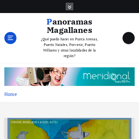
S
k
i
Panoramas
p
Magallanes
t
o
¿Qué puedo hacer en Punta Arenas,
Puerto Natales, Porvenir, Puerto
c
Williams y otras localidades de la
o
región?
n
t
e
n
t
Home