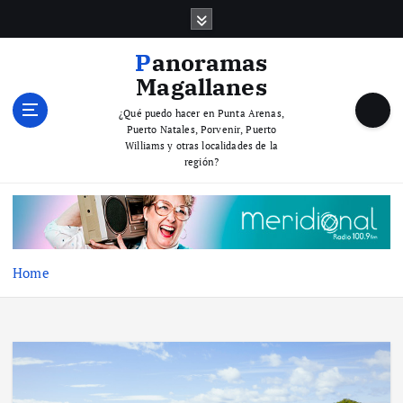
S
k
i
Panoramas
p
Magallanes
t
o
¿Qué puedo hacer en Punta Arenas,
Puerto Natales, Porvenir, Puerto
c
Williams y otras localidades de la
o
región?
n
t
e
n
t
Home