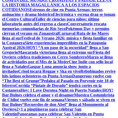
CONFÍN DEL MUNDO: CRONISTAS Y PAISAJE LLEVA
LA HISTORIA MAGALLÁNICA A LOS ESPACIOS
COTIDIANOS
Estrenos de cine en Punta Arenas: terror,
animación y drama histórico
Electrónica y escena drag se toman
el Centro Cultural
Taller de ciencias para niños: último
laboratorio antes del regreso a clases
Conversatorio rescata
memorias comunitarias de Río Seco
Pokémon Day y premios
cierran el verano en Zonaustral
Carnaval Ruta de los Mares
llega al sur
Festival de Verano 2026: música y fiesta familiar en
la Costanera
Siete experiencias imperdibles en la Patagonia
Austral 2026
¡HOY! “A un paso de la oscuridad” llega a San
Gregorio
Mascarada victoriana llega al extremo sur
Fiesta del
Ovejero celebra tradiciones en Cerro Sombrero
Marzo se llena
de actividades por el Mes de la Mujer
Cine Indie con sello local
llega a Natales
Gaspar Luna anuncia show junto a
invitados
Crisol tocará Reggae y Ska en vivo
Rebobinados revive
hits latinos ochenteros en Punta Arenas
Dangerous vuelve con
“The Best of Grunge”
Pedalea al Pasado en Porvenir este 18 de
febrero
Corrida “Píntate de Dorado” tendrá cortes en la
Costanera
Hoy: I Love Dorotea Night en Puerto Natales
¡HOY!
Bar Bulnes celebra el amor y el desamor
Muestra Costumbrista
de Chiloé vuelve este fin de semana
Viernes y sábado se viven en
Bar Bulnes
“Recuerdos de don Abel” llega al Monumento al
Ovejero
2×1 a pingüineras para celebrar San
Valentín
Panoramas para celebrar San Valentín en Punta