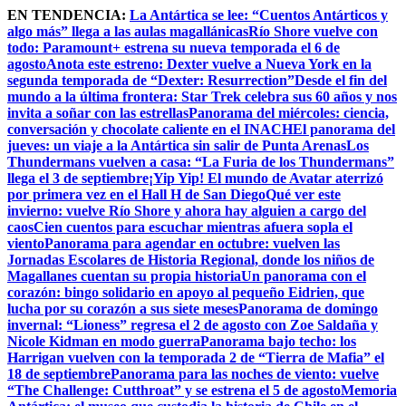
Skip
EN TENDENCIA:
La Antártica se lee: “Cuentos Antárticos y
to
algo más” llega a las aulas magallánicas
Río Shore vuelve con
content
todo: Paramount+ estrena su nueva temporada el 6 de
agosto
Anota este estreno: Dexter vuelve a Nueva York en la
segunda temporada de “Dexter: Resurrection”
Desde el fin del
mundo a la última frontera: Star Trek celebra sus 60 años y nos
invita a soñar con las estrellas
Panorama del miércoles: ciencia,
conversación y chocolate caliente en el INACH
El panorama del
jueves: un viaje a la Antártica sin salir de Punta Arenas
Los
Thundermans vuelven a casa: “La Furia de los Thundermans”
llega el 3 de septiembre
¡Yip Yip! El mundo de Avatar aterrizó
por primera vez en el Hall H de San Diego
Qué ver este
invierno: vuelve Río Shore y ahora hay alguien a cargo del
caos
Cien cuentos para escuchar mientras afuera sopla el
viento
Panorama para agendar en octubre: vuelven las
Jornadas Escolares de Historia Regional, donde los niños de
Magallanes cuentan su propia historia
Un panorama con el
corazón: bingo solidario en apoyo al pequeño Eidrien, que
lucha por su corazón a sus siete meses
Panorama de domingo
invernal: “Lioness” regresa el 2 de agosto con Zoe Saldaña y
Nicole Kidman en modo guerra
Panorama bajo techo: los
Harrigan vuelven con la temporada 2 de “Tierra de Mafia” el
18 de septiembre
Panorama para las noches de viento: vuelve
“The Challenge: Cutthroat” y se estrena el 5 de agosto
Memoria