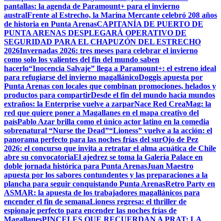
pantallas: la agenda de Paramount+ para el invierno
austral
Frente al Estrecho, la Marina Mercante celebró 208 años
de historia en Punta Arenas
CAPITANÍA DE PUERTO DE
PUNTA ARENAS DESPLEGARÁ OPERATIVO DE
SEGURIDAD PARA EL CHAPUZÓN DEL ESTRECHO
2026
Invernadas 2026: tres meses para celebrar el invierno
como solo los valientes del fin del mundo saben
hacerlo
“Inocencia Salvaje” llega a Paramount+: el estreno ideal
para refugiarse del invierno magallánico
Doggis apuesta por
Punta Arenas con locales que combinan promociones, helados y
productos para compartir
Desde el fin del mundo hacia mundos
extraños: la Enterprise vuelve a zarpar
Nace Red CreaMag: la
red que quiere poner a Magallanes en el mapa creativo del
país
Pablo Azar brilla como el único actor latino en la comedia
sobrenatural “Nurse the Dead”
“Lioness” vuelve a la acción: el
panorama perfecto para las noches frías del sur
Ojo de Pez
2026: el concurso que invita a retratar el alma acuática de Chile
abre su convocatoria
El ajedrez se toma la Galería Palace en
doble jornada histórica para Punta Arenas
Juan Maestro
apuesta por los sabores contundentes y las preparaciones a la
plancha para seguir conquistando Punta Arenas
Retro Party en
ASMAR: la apuesta de los trabajadores magallánicos para
encender el fin de semana
Lioness regresa: el thriller de
espionaje perfecto para encender las noches frías de
Magallanes
PINCELES QUE RECUERDAN A PRAT: LA