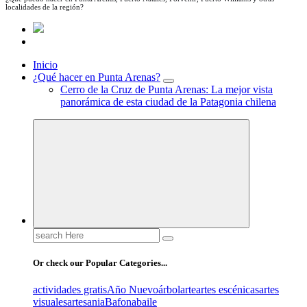
localidades de la región?
Inicio
¿Qué hacer en Punta Arenas?
Cerro de la Cruz de Punta Arenas: La mejor vista
panorámica de esta ciudad de la Patagonia chilena
Search
for:
Or check our Popular Categories...
actividades gratis
Año Nuevo
árbol
arte
artes escénicas
artes
visuales
artesania
Bafona
baile