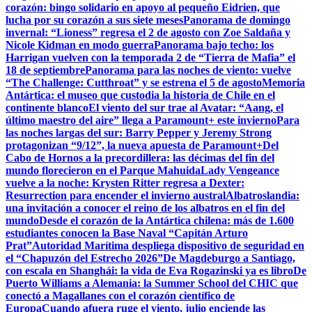
corazón: bingo solidario en apoyo al pequeño Eidrien, que
lucha por su corazón a sus siete meses
Panorama de domingo
invernal: “Lioness” regresa el 2 de agosto con Zoe Saldaña y
Nicole Kidman en modo guerra
Panorama bajo techo: los
Harrigan vuelven con la temporada 2 de “Tierra de Mafia” el
18 de septiembre
Panorama para las noches de viento: vuelve
“The Challenge: Cutthroat” y se estrena el 5 de agosto
Memoria
Antártica: el museo que custodia la historia de Chile en el
continente blanco
El viento del sur trae al Avatar: “Aang, el
último maestro del aire” llega a Paramount+ este invierno
Para
las noches largas del sur: Barry Pepper y Jeremy Strong
protagonizan “9/12”, la nueva apuesta de Paramount+
Del
Cabo de Hornos a la precordillera: las décimas del fin del
mundo florecieron en el Parque Mahuida
Lady Vengeance
vuelve a la noche: Krysten Ritter regresa a Dexter:
Resurrection para encender el invierno austral
Albatroslandia:
una invitación a conocer el reino de los albatros en el fin del
mundo
Desde el corazón de la Antártica chilena: más de 1.600
estudiantes conocen la Base Naval “Capitán Arturo
Prat”
Autoridad Marítima despliega dispositivo de seguridad en
el “Chapuzón del Estrecho 2026”
De Magdeburgo a Santiago,
con escala en Shanghái: la vida de Eva Rogazinski ya es libro
De
Puerto Williams a Alemania: la Summer School del CHIC que
conectó a Magallanes con el corazón científico de
Europa
Cuando afuera ruge el viento, julio enciende las