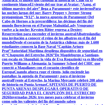
Antártica: el museo que custodia la historia de Chile en el
continente blanco
El viento del sur trae al Avatar: “Aang, el
último maestro del aire” llega a Paramount+ este invierno
Para
las noches largas del sur: Barry Pepper y Jeremy Strong
protagonizan “9/12”, la nueva apuesta de Paramount+
Del
Cabo de Hornos a la precordillera: las décimas del fin del
mundo florecieron en el Parque Mahuida
Lady Vengeance
vuelve a la noche: Krysten Ritter regresa a Dexter:
Resurrection para encender el invierno austral
Albatroslandia:
una invitación a conocer el reino de los albatros en el fin del
mundo
Desde el corazón de la Antártica chilena: más de 1.600
estudiantes conocen la Base Naval “Capitán Arturo
Prat”
Autoridad Marítima despliega dispositivo de seguridad en
el “Chapuzón del Estrecho 2026”
De Magdeburgo a Santiago,
con escala en Shanghái: la vida de Eva Rogazinski ya es libro
De
Puerto Williams a Alemania: la Summer School del CHIC que
conectó a Magallanes con el corazón científico de
Europa
Cuando afuera ruge el viento, julio enciende las
pantallas: la agenda de Paramount+ para el invierno
austral
Frente al Estrecho, la Marina Mercante celebró 208 años
de historia en Punta Arenas
CAPITANÍA DE PUERTO DE
PUNTA ARENAS DESPLEGARÁ OPERATIVO DE
SEGURIDAD PARA EL CHAPUZÓN DEL ESTRECHO
2026
Invernadas 2026: tres meses para celebrar el invierno
como solo los valientes del fin del mundo saben