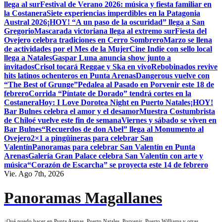
llega al sur
Festival de Verano 2026: música y fiesta familiar en
la Costanera
Siete experiencias imperdibles en la Patagonia
Austral 2026
¡HOY! “A un paso de la oscuridad” llega a San
Gregorio
Mascarada victoriana llega al extremo sur
Fiesta del
Ovejero celebra tradiciones en Cerro Sombrero
Marzo se llena
de actividades por el Mes de la Mujer
Cine Indie con sello local
llega a Natales
Gaspar Luna anuncia show junto a
invitados
Crisol tocará Reggae y Ska en vivo
Rebobinados revive
hits latinos ochenteros en Punta Arenas
Dangerous vuelve con
“The Best of Grunge”
Pedalea al Pasado en Porvenir este 18 de
febrero
Corrida “Píntate de Dorado” tendrá cortes en la
Costanera
Hoy: I Love Dorotea Night en Puerto Natales
¡HOY!
Bar Bulnes celebra el amor y el desamor
Muestra Costumbrista
de Chiloé vuelve este fin de semana
Viernes y sábado se viven en
Bar Bulnes
“Recuerdos de don Abel” llega al Monumento al
Ovejero
2×1 a pingüineras para celebrar San
Valentín
Panoramas para celebrar San Valentín en Punta
Arenas
Galería Gran Palace celebra San Valentín con arte y
música
“Corazón de Escarcha” se proyecta este 14 de febrero
Vie. Ago 7th, 2026
Panoramas Magallanes
¿Qué puedo hacer en Punta Arenas, Puerto Natales, Porvenir, Puerto Williams y otras