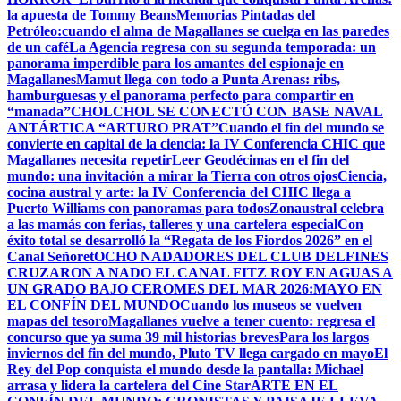
la apuesta de Tommy Beans
Memorias Pintadas del
Petróleo:cuando el alma de Magallanes se cuelga en las paredes
de un café
La Agencia regresa con su segunda temporada: un
panorama imperdible para los amantes del espionaje en
Magallanes
Mamut llega con todo a Punta Arenas: ribs,
hamburguesas y el panorama perfecto para compartir en
“manada”
CHOLCHOL SE CONECTÓ CON BASE NAVAL
ANTÁRTICA “ARTURO PRAT”
Cuando el fin del mundo se
convierte en capital de la ciencia: la IV Conferencia CHIC que
Magallanes necesita repetir
Leer Geodécimas en el fin del
mundo: una invitación a mirar la Tierra con otros ojos
Ciencia,
cocina austral y arte: la IV Conferencia del CHIC llega a
Puerto Williams con panoramas para todos
Zonaustral celebra
a las mamás con ferias, talleres y una cartelera especial
Con
éxito total se desarrolló la “Regata de los Fiordos 2026” en el
Canal Señoret
OCHO NADADORES DEL CLUB DELFINES
CRUZARON A NADO EL CANAL FITZ ROY EN AGUAS A
UN GRADO BAJO CERO
MES DEL MAR 2026:MAYO EN
EL CONFÍN DEL MUNDO
Cuando los museos se vuelven
mapas del tesoro
Magallanes vuelve a tener cuento: regresa el
concurso que ya suma 39 mil historias breves
Para los largos
inviernos del fin del mundo, Pluto TV llega cargado en mayo
El
Rey del Pop conquista el mundo desde la pantalla: Michael
arrasa y lidera la cartelera del Cine Star
ARTE EN EL