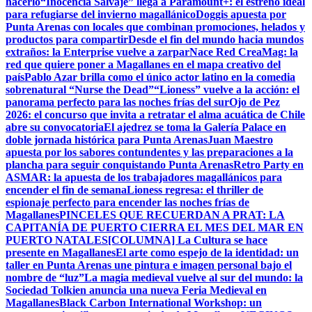
hacerlo
“Inocencia Salvaje” llega a Paramount+: el estreno ideal
para refugiarse del invierno magallánico
Doggis apuesta por
Punta Arenas con locales que combinan promociones, helados y
productos para compartir
Desde el fin del mundo hacia mundos
extraños: la Enterprise vuelve a zarpar
Nace Red CreaMag: la
red que quiere poner a Magallanes en el mapa creativo del
país
Pablo Azar brilla como el único actor latino en la comedia
sobrenatural “Nurse the Dead”
“Lioness” vuelve a la acción: el
panorama perfecto para las noches frías del sur
Ojo de Pez
2026: el concurso que invita a retratar el alma acuática de Chile
abre su convocatoria
El ajedrez se toma la Galería Palace en
doble jornada histórica para Punta Arenas
Juan Maestro
apuesta por los sabores contundentes y las preparaciones a la
plancha para seguir conquistando Punta Arenas
Retro Party en
ASMAR: la apuesta de los trabajadores magallánicos para
encender el fin de semana
Lioness regresa: el thriller de
espionaje perfecto para encender las noches frías de
Magallanes
PINCELES QUE RECUERDAN A PRAT: LA
CAPITANÍA DE PUERTO CIERRA EL MES DEL MAR EN
PUERTO NATALES
[COLUMNA] La Cultura se hace
presente en Magallanes
El arte como espejo de la identidad: un
taller en Punta Arenas une pintura e imagen personal bajo el
nombre de “luz”
La magia medieval vuelve al sur del mundo: la
Sociedad Tolkien anuncia una nueva Feria Medieval en
Magallanes
Black Carbon International Workshop: un