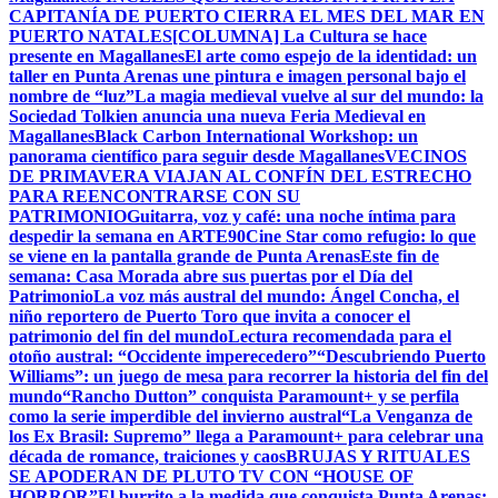
CAPITANÍA DE PUERTO CIERRA EL MES DEL MAR EN
PUERTO NATALES
[COLUMNA] La Cultura se hace
presente en Magallanes
El arte como espejo de la identidad: un
taller en Punta Arenas une pintura e imagen personal bajo el
nombre de “luz”
La magia medieval vuelve al sur del mundo: la
Sociedad Tolkien anuncia una nueva Feria Medieval en
Magallanes
Black Carbon International Workshop: un
panorama científico para seguir desde Magallanes
VECINOS
DE PRIMAVERA VIAJAN AL CONFÍN DEL ESTRECHO
PARA REENCONTRARSE CON SU
PATRIMONIO
Guitarra, voz y café: una noche íntima para
despedir la semana en ARTE90
Cine Star como refugio: lo que
se viene en la pantalla grande de Punta Arenas
Este fin de
semana: Casa Morada abre sus puertas por el Día del
Patrimonio
La voz más austral del mundo: Ángel Concha, el
niño reportero de Puerto Toro que invita a conocer el
patrimonio del fin del mundo
Lectura recomendada para el
otoño austral: “Occidente imperecedero”
“Descubriendo Puerto
Williams”: un juego de mesa para recorrer la historia del fin del
mundo
“Rancho Dutton” conquista Paramount+ y se perfila
como la serie imperdible del invierno austral
“La Venganza de
los Ex Brasil: Supremo” llega a Paramount+ para celebrar una
década de romance, traiciones y caos
BRUJAS Y RITUALES
SE APODERAN DE PLUTO TV CON “HOUSE OF
HORROR”
El burrito a la medida que conquista Punta Arenas: