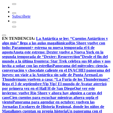
Subscríbete
EN TENDENCIA:
La Antártica se lee: “Cuentos Antárticos y
algo más” llega a las aulas magallánicas
Río Shore vuelve con
todo: Paramount+ estrena su nueva temporada el 6 de
agosto
Anota este estreno: Dexter vuelve a Nueva York en la
segunda temporada de “Dexter: Resurrection”
Desde el fin del
mundo a la última frontera: Star Trek celebra sus 60 años y nos
invita a soñar con las estrellas
Panorama del miércoles: ciencia,
conversación y chocolate caliente en el INACH
El panorama del
jueves: un viaje a la Antártica sin salir de Punta Arenas
Los
Thundermans vuelven a casa: “La Furia de los Thundermans”
llega el 3 de septiembre
¡Yip Yip! El mundo de Avatar aterrizó
por primera vez en el Hall H de San Diego
Qué ver este
invierno: vuelve Río Shore y ahora hay alguien a cargo del
caos
Cien cuentos para escuchar mientras afuera sopla el
viento
Panorama para agendar en octubre: vuelven las
Jornadas Escolares de Historia Regional, donde los niños de
Magallanes cuentan su propia historia
Un panorama con el