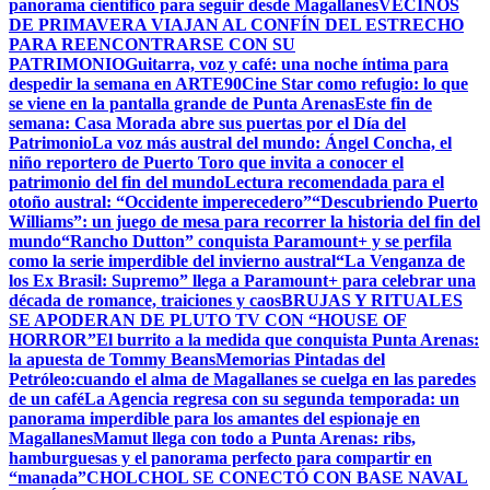
panorama científico para seguir desde Magallanes
VECINOS
DE PRIMAVERA VIAJAN AL CONFÍN DEL ESTRECHO
PARA REENCONTRARSE CON SU
PATRIMONIO
Guitarra, voz y café: una noche íntima para
despedir la semana en ARTE90
Cine Star como refugio: lo que
se viene en la pantalla grande de Punta Arenas
Este fin de
semana: Casa Morada abre sus puertas por el Día del
Patrimonio
La voz más austral del mundo: Ángel Concha, el
niño reportero de Puerto Toro que invita a conocer el
patrimonio del fin del mundo
Lectura recomendada para el
otoño austral: “Occidente imperecedero”
“Descubriendo Puerto
Williams”: un juego de mesa para recorrer la historia del fin del
mundo
“Rancho Dutton” conquista Paramount+ y se perfila
como la serie imperdible del invierno austral
“La Venganza de
los Ex Brasil: Supremo” llega a Paramount+ para celebrar una
década de romance, traiciones y caos
BRUJAS Y RITUALES
SE APODERAN DE PLUTO TV CON “HOUSE OF
HORROR”
El burrito a la medida que conquista Punta Arenas:
la apuesta de Tommy Beans
Memorias Pintadas del
Petróleo:cuando el alma de Magallanes se cuelga en las paredes
de un café
La Agencia regresa con su segunda temporada: un
panorama imperdible para los amantes del espionaje en
Magallanes
Mamut llega con todo a Punta Arenas: ribs,
hamburguesas y el panorama perfecto para compartir en
“manada”
CHOLCHOL SE CONECTÓ CON BASE NAVAL