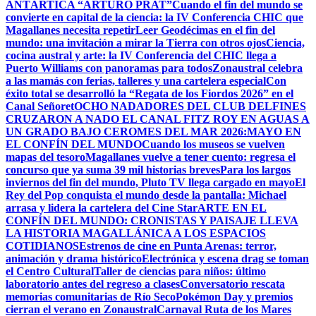
ANTÁRTICA “ARTURO PRAT”
Cuando el fin del mundo se
convierte en capital de la ciencia: la IV Conferencia CHIC que
Magallanes necesita repetir
Leer Geodécimas en el fin del
mundo: una invitación a mirar la Tierra con otros ojos
Ciencia,
cocina austral y arte: la IV Conferencia del CHIC llega a
Puerto Williams con panoramas para todos
Zonaustral celebra
a las mamás con ferias, talleres y una cartelera especial
Con
éxito total se desarrolló la “Regata de los Fiordos 2026” en el
Canal Señoret
OCHO NADADORES DEL CLUB DELFINES
CRUZARON A NADO EL CANAL FITZ ROY EN AGUAS A
UN GRADO BAJO CERO
MES DEL MAR 2026:MAYO EN
EL CONFÍN DEL MUNDO
Cuando los museos se vuelven
mapas del tesoro
Magallanes vuelve a tener cuento: regresa el
concurso que ya suma 39 mil historias breves
Para los largos
inviernos del fin del mundo, Pluto TV llega cargado en mayo
El
Rey del Pop conquista el mundo desde la pantalla: Michael
arrasa y lidera la cartelera del Cine Star
ARTE EN EL
CONFÍN DEL MUNDO: CRONISTAS Y PAISAJE LLEVA
LA HISTORIA MAGALLÁNICA A LOS ESPACIOS
COTIDIANOS
Estrenos de cine en Punta Arenas: terror,
animación y drama histórico
Electrónica y escena drag se toman
el Centro Cultural
Taller de ciencias para niños: último
laboratorio antes del regreso a clases
Conversatorio rescata
memorias comunitarias de Río Seco
Pokémon Day y premios
cierran el verano en Zonaustral
Carnaval Ruta de los Mares