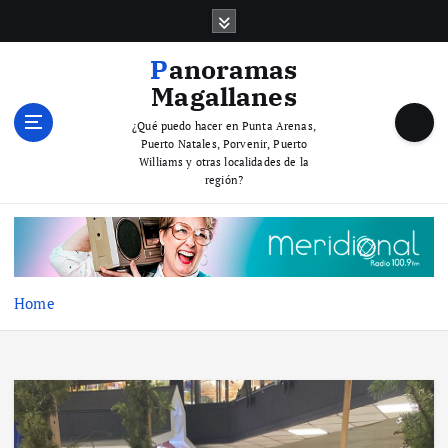
S
k
i
Panoramas
p
Magallanes
t
o
¿Qué puedo hacer en Punta Arenas,
Puerto Natales, Porvenir, Puerto
c
Williams y otras localidades de la
o
región?
n
t
e
n
t
Home