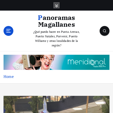
S
k
i
Panoramas
p
Magallanes
t
o
¿Qué puedo hacer en Punta Arenas,
Puerto Natales, Porvenir, Puerto
c
Williams y otras localidades de la
o
región?
n
t
e
n
t
Home