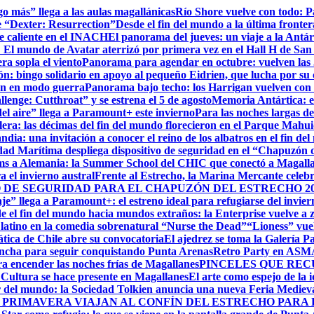
go más” llega a las aulas magallánicas
Río Shore vuelve con todo: 
e “Dexter: Resurrection”
Desde el fin del mundo a la última fronter
te caliente en el INACH
El panorama del jueves: un viaje a la Antár
! El mundo de Avatar aterrizó por primera vez en el Hall H de San
ra sopla el viento
Panorama para agendar en octubre: vuelven las J
: bingo solidario en apoyo al pequeño Eidrien, que lucha por su c
man en modo guerra
Panorama bajo techo: los Harrigan vuelven con 
enge: Cutthroat” y se estrena el 5 de agosto
Memoria Antártica: el
del aire” llega a Paramount+ este invierno
Para las noches largas d
lera: las décimas del fin del mundo florecieron en el Parque Mahu
ndia: una invitación a conocer el reino de los albatros en el fin de
ad Marítima despliega dispositivo de seguridad en el “Chapuzón 
ms a Alemania: la Summer School del CHIC que conectó a Magallan
a el invierno austral
Frente al Estrecho, la Marina Mercante celebr
DE SEGURIDAD PARA EL CHAPUZÓN DEL ESTRECHO 20
je” llega a Paramount+: el estreno ideal para refugiarse del invie
e el fin del mundo hacia mundos extraños: la Enterprise vuelve a 
r latino en la comedia sobrenatural “Nurse the Dead”
“Lioness” vuel
ática de Chile abre su convocatoria
El ajedrez se toma la Galería P
lancha para seguir conquistando Punta Arenas
Retro Party en ASMAR
ara encender las noches frías de Magallanes
PINCELES QUE REC
ltura se hace presente en Magallanes
El arte como espejo de la 
r del mundo: la Sociedad Tolkien anuncia una nueva Feria Mediev
 PRIMAVERA VIAJAN AL CONFÍN DEL ESTRECHO PARA