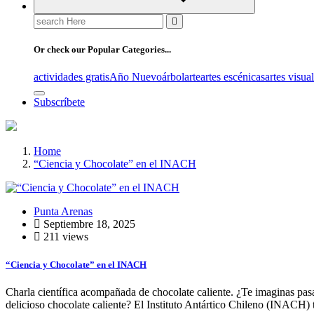
Search
for:
Or check our Popular Categories...
actividades gratis
Año Nuevo
árbol
arte
artes escénicas
artes visua
Subscríbete
Home
“Ciencia y Chocolate” en el INACH
Punta Arenas
Septiembre 18, 2025
211 views
“Ciencia y Chocolate” en el INACH
Charla científica acompañada de chocolate caliente. ¿Te imaginas pasa
delicioso chocolate caliente? El Instituto Antártico Chileno (INACH) 