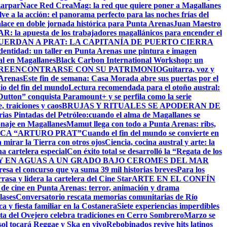
zarpar
Nace Red CreaMag: la red que quiere poner a Magallanes
ve a la acción: el panorama perfecto para las noches frías del
alace en doble jornada histórica para Punta Arenas
Juan Maestro
: la apuesta de los trabajadores magallánicos para encender el
UERDAN A PRAT: LA CAPITANÍA DE PUERTO CIERRA
identidad: un taller en Punta Arenas une pintura e imagen
al en Magallanes
Black Carbon International Workshop: un
 REENCONTRARSE CON SU PATRIMONIO
Guitarra, voz y
 Arenas
Este fin de semana: Casa Morada abre sus puertas por el
io del fin del mundo
Lectura recomendada para el otoño austral:
utton” conquista Paramount+ y se perfila como la serie
 traiciones y caos
BRUJAS Y RITUALES SE APODERAN DE
as Pintadas del Petróleo:cuando el alma de Magallanes se
onaje en Magallanes
Mamut llega con todo a Punta Arenas: ribs,
CA “ARTURO PRAT”
Cuando el fin del mundo se convierte en
 mirar la Tierra con otros ojos
Ciencia, cocina austral y arte: la
na cartelera especial
Con éxito total se desarrolló la “Regata de los
 EN AGUAS A UN GRADO BAJO CERO
MES DEL MAR
resa el concurso que ya suma 39 mil historias breves
Para los
asa y lidera la cartelera del Cine Star
ARTE EN EL CONFÍN
 de cine en Punta Arenas: terror, animación y drama
lases
Conversatorio rescata memorias comunitarias de Río
a y fiesta familiar en la Costanera
Siete experiencias imperdibles
sta del Ovejero celebra tradiciones en Cerro Sombrero
Marzo se
sol tocará Reggae y Ska en vivo
Rebobinados revive hits latinos