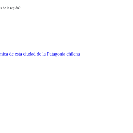
s de la región?
ica de esta ciudad de la Patagonia chilena