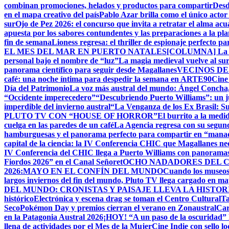
combinan promociones, helados y productos para compartir
Desd
en el mapa creativo del país
Pablo Azar brilla como el único acto
sur
Ojo de Pez 2026: el concurso que invita a retratar el alma acu
apuesta por los sabores contundentes y las preparaciones a la p
fin de semana
Lioness regresa: el thriller de espionaje perfecto p
EL MES DEL MAR EN PUERTO NATALES
[COLUMNA] La Cu
personal bajo el nombre de “luz”
La magia medieval vuelve al su
panorama científico para seguir desde Magallanes
VECINOS DE
café: una noche íntima para despedir la semana en ARTE90
Cine
Día del Patrimonio
La voz más austral del mundo: Ángel Concha, 
“Occidente imperecedero”
“Descubriendo Puerto Williams”: un ju
imperdible del invierno austral
“La Venganza de los Ex Brasil: S
PLUTO TV CON “HOUSE OF HORROR”
El burrito a la med
cuelga en las paredes de un café
La Agencia regresa con su segun
hamburguesas y el panorama perfecto para compartir en “mana
capital de la ciencia: la IV Conferencia CHIC que Magallanes nec
IV Conferencia del CHIC llega a Puerto Williams con panoramas
Fiordos 2026” en el Canal Señoret
OCHO NADADORES DEL C
2026:MAYO EN EL CONFÍN DEL MUNDO
Cuando los museos 
largos inviernos del fin del mundo, Pluto TV llega cargado en m
DEL MUNDO: CRONISTAS Y PAISAJE LLEVA LA HISTO
histórico
Electrónica y escena drag se toman el Centro Cultural
Ta
Seco
Pokémon Day y premios cierran el verano en Zonaustral
Car
en la Patagonia Austral 2026
¡HOY! “A un paso de la oscuridad” 
llena de actividades por el Mes de la Mujer
Cine Indie con sello lo