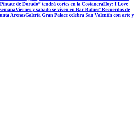
Píntate de Dorado” tendrá cortes en la Costanera
Hoy: I Love
e semana
Viernes y sábado se viven en Bar Bulnes
“Recuerdos de
Punta Arenas
Galería Gran Palace celebra San Valentín con arte y