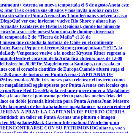
Paramount+ estrena su nueva temporada el 6 de agosto
Anota este
a: Star Trek celebra sus 60 años y nos invita a soñar con las
tica sin salir de Punta Arenas
Los Thundermans vuelven a casa:
 Diego
Qué ver este invierno: vuelve Río Shore y ahora hay
ornadas Escolares de Historia Regional, donde los niños de
orazón a sus siete meses
Panorama de domingo invernal:
la temporada 2 de “Tierra de Mafia” el 18 de
 museo que custodia la historia de Chile en el continente
el sur: Barry Pepper y Jeremy Strong protagonizan “9/12”, la
ida
Lady Vengeance vuelve a la noche: Krysten Ritter regresa a
l mundo
Desde el corazón de la Antártica chilena: más de 1.600
del Estrecho 2026”
De Magdeburgo a Santiago, con escala en
es con el corazón científico de Europa
Cuando afuera ruge el
ó 208 años de historia en Punta Arenas
CAPITANÍA DE
26
Invernadas 2026: tres meses para celebrar el invierno como
rno magallánico
Doggis apuesta por Punta Arenas con locales que
zarpar
Nace Red CreaMag: la red que quiere poner a Magallanes
ve a la acción: el panorama perfecto para las noches frías del
alace en doble jornada histórica para Punta Arenas
Juan Maestro
: la apuesta de los trabajadores magallánicos para encender el
UERDAN A PRAT: LA CAPITANÍA DE PUERTO CIERRA
identidad: un taller en Punta Arenas une pintura e imagen
al en Magallanes
Black Carbon International Workshop: un
 REENCONTRARSE CON SU PATRIMONIO
Guitarra, voz y