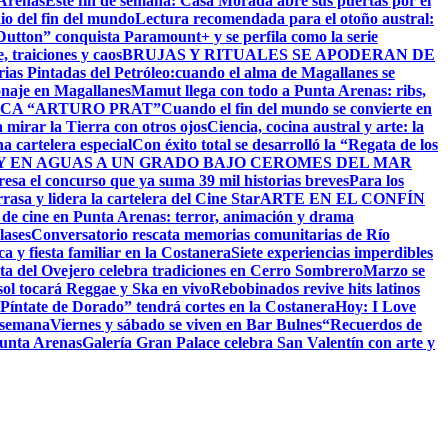
 Arenas
Este fin de semana: Casa Morada abre sus puertas por el
io del fin del mundo
Lectura recomendada para el otoño austral:
utton” conquista Paramount+ y se perfila como la serie
 traiciones y caos
BRUJAS Y RITUALES SE APODERAN DE
as Pintadas del Petróleo:cuando el alma de Magallanes se
onaje en Magallanes
Mamut llega con todo a Punta Arenas: ribs,
CA “ARTURO PRAT”
Cuando el fin del mundo se convierte en
 mirar la Tierra con otros ojos
Ciencia, cocina austral y arte: la
na cartelera especial
Con éxito total se desarrolló la “Regata de los
 EN AGUAS A UN GRADO BAJO CERO
MES DEL MAR
resa el concurso que ya suma 39 mil historias breves
Para los
asa y lidera la cartelera del Cine Star
ARTE EN EL CONFÍN
 de cine en Punta Arenas: terror, animación y drama
lases
Conversatorio rescata memorias comunitarias de Río
a y fiesta familiar en la Costanera
Siete experiencias imperdibles
sta del Ovejero celebra tradiciones en Cerro Sombrero
Marzo se
sol tocará Reggae y Ska en vivo
Rebobinados revive hits latinos
Píntate de Dorado” tendrá cortes en la Costanera
Hoy: I Love
e semana
Viernes y sábado se viven en Bar Bulnes
“Recuerdos de
Punta Arenas
Galería Gran Palace celebra San Valentín con arte y