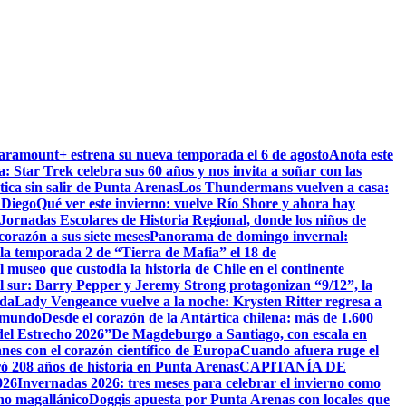
Paramount+ estrena su nueva temporada el 6 de agosto
Anota este
a: Star Trek celebra sus 60 años y nos invita a soñar con las
tica sin salir de Punta Arenas
Los Thundermans vuelven a casa:
 Diego
Qué ver este invierno: vuelve Río Shore y ahora hay
ornadas Escolares de Historia Regional, donde los niños de
orazón a sus siete meses
Panorama de domingo invernal:
la temporada 2 de “Tierra de Mafia” el 18 de
 museo que custodia la historia de Chile en el continente
el sur: Barry Pepper y Jeremy Strong protagonizan “9/12”, la
ida
Lady Vengeance vuelve a la noche: Krysten Ritter regresa a
l mundo
Desde el corazón de la Antártica chilena: más de 1.600
del Estrecho 2026”
De Magdeburgo a Santiago, con escala en
es con el corazón científico de Europa
Cuando afuera ruge el
ó 208 años de historia en Punta Arenas
CAPITANÍA DE
26
Invernadas 2026: tres meses para celebrar el invierno como
rno magallánico
Doggis apuesta por Punta Arenas con locales que