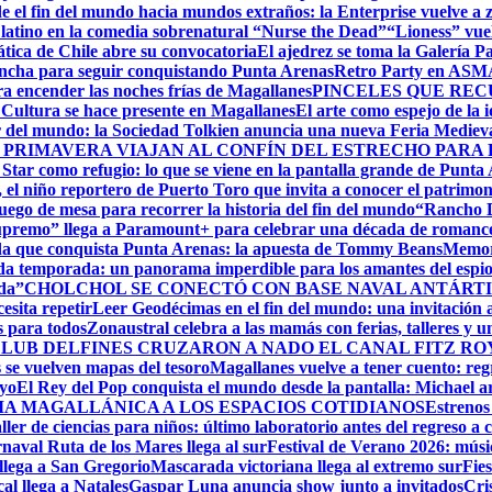
e el fin del mundo hacia mundos extraños: la Enterprise vuelve a 
r latino en la comedia sobrenatural “Nurse the Dead”
“Lioness” vuel
ática de Chile abre su convocatoria
El ajedrez se toma la Galería P
lancha para seguir conquistando Punta Arenas
Retro Party en ASMAR
ara encender las noches frías de Magallanes
PINCELES QUE REC
ltura se hace presente en Magallanes
El arte como espejo de la 
r del mundo: la Sociedad Tolkien anuncia una nueva Feria Mediev
 PRIMAVERA VIAJAN AL CONFÍN DEL ESTRECHO PARA
 Star como refugio: lo que se viene en la pantalla grande de Punta
el niño reportero de Puerto Toro que invita a conocer el patrimon
ego de mesa para recorrer la historia del fin del mundo
“Rancho D
upremo” llega a Paramount+ para celebrar una década de romance,
ida que conquista Punta Arenas: la apuesta de Tommy Beans
Memori
da temporada: un panorama imperdible para los amantes del espi
da”
CHOLCHOL SE CONECTÓ CON BASE NAVAL ANTÁRTI
esita repetir
Leer Geodécimas en el fin del mundo: una invitación a
 para todos
Zonaustral celebra a las mamás con ferias, talleres y u
LUB DELFINES CRUZARON A NADO EL CANAL FITZ ROY
se vuelven mapas del tesoro
Magallanes vuelve a tener cuento: reg
ayo
El Rey del Pop conquista el mundo desde la pantalla: Michael arr
RIA MAGALLÁNICA A LOS ESPACIOS COTIDIANOS
Estrenos
ller de ciencias para niños: último laboratorio antes del regreso a c
naval Ruta de los Mares llega al sur
Festival de Verano 2026: músic
llega a San Gregorio
Mascarada victoriana llega al extremo sur
Fie
cal llega a Natales
Gaspar Luna anuncia show junto a invitados
Cri