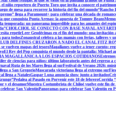
 Star como refugio: lo que se viene en la pantalla grande de Punta
el niño reportero de Puerto Toro que invita a conocer el patrimon
ego de mesa para recorrer la historia del fin del mundo
“Rancho D
upremo” llega a Paramount+ para celebrar una década de romance,
ida que conquista Punta Arenas: la apuesta de Tommy Beans
Memori
da temporada: un panorama imperdible para los amantes del espi
da”
CHOLCHOL SE CONECTÓ CON BASE NAVAL ANTÁRTI
esita repetir
Leer Geodécimas en el fin del mundo: una invitación a
 para todos
Zonaustral celebra a las mamás con ferias, talleres y u
LUB DELFINES CRUZARON A NADO EL CANAL FITZ ROY
se vuelven mapas del tesoro
Magallanes vuelve a tener cuento: reg
ayo
El Rey del Pop conquista el mundo desde la pantalla: Michael arr
RIA MAGALLÁNICA A LOS ESPACIOS COTIDIANOS
Estrenos
ller de ciencias para niños: último laboratorio antes del regreso a c
naval Ruta de los Mares llega al sur
Festival de Verano 2026: músic
llega a San Gregorio
Mascarada victoriana llega al extremo sur
Fie
cal llega a Natales
Gaspar Luna anuncia show junto a invitados
Cri
 Grunge”
Pedalea al Pasado en Porvenir este 18 de febrero
Corrida “
or y el desamor
Muestra Costumbrista de Chiloé vuelve este fin d
 celebrar San Valentín
Panoramas para celebrar San Valentín en 