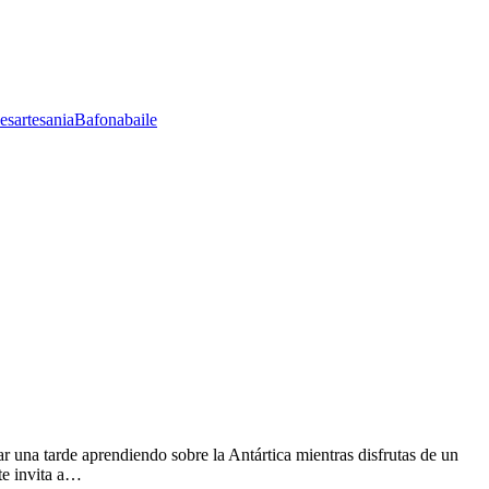
les
artesania
Bafona
baile
r una tarde aprendiendo sobre la Antártica mientras disfrutas de un
te invita a…