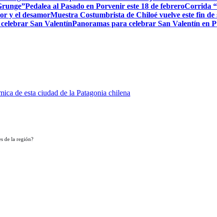
 Grunge”
Pedalea al Pasado en Porvenir este 18 de febrero
Corrida “
or y el desamor
Muestra Costumbrista de Chiloé vuelve este fin d
 celebrar San Valentín
Panoramas para celebrar San Valentín en 
ica de esta ciudad de la Patagonia chilena
s de la región?