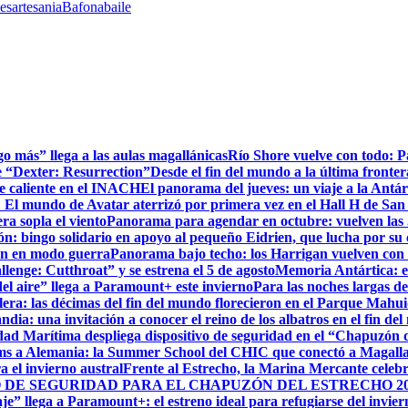
les
artesania
Bafona
baile
go más” llega a las aulas magallánicas
Río Shore vuelve con todo: 
e “Dexter: Resurrection”
Desde el fin del mundo a la última fronter
te caliente en el INACH
El panorama del jueves: un viaje a la Antár
! El mundo de Avatar aterrizó por primera vez en el Hall H de San
ra sopla el viento
Panorama para agendar en octubre: vuelven las J
: bingo solidario en apoyo al pequeño Eidrien, que lucha por su c
man en modo guerra
Panorama bajo techo: los Harrigan vuelven con 
enge: Cutthroat” y se estrena el 5 de agosto
Memoria Antártica: el
del aire” llega a Paramount+ este invierno
Para las noches largas d
lera: las décimas del fin del mundo florecieron en el Parque Mahu
ndia: una invitación a conocer el reino de los albatros en el fin de
ad Marítima despliega dispositivo de seguridad en el “Chapuzón 
ms a Alemania: la Summer School del CHIC que conectó a Magallan
a el invierno austral
Frente al Estrecho, la Marina Mercante celebr
DE SEGURIDAD PARA EL CHAPUZÓN DEL ESTRECHO 20
je” llega a Paramount+: el estreno ideal para refugiarse del invie