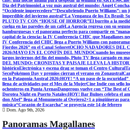
café: una noche íntima para despedir la semana en ARTE90
Cine
Día del Patrimonio
La voz más austral del mundo: Ángel Concha, 
“Occidente imperecedero”
“Descubriendo Puerto Williams”: un ju
imperdible del invierno austral
“La Venganza de los Ex Brasil: S
PLUTO TV CON “HOUSE OF HORROR”
El burrito a la med
cuelga en las paredes de un café
La Agencia regresa con su segun
hamburguesas y el panorama perfecto para compartir en “mana
capital de la ciencia: la IV Conferencia CHIC que Magallanes nec
IV Conferencia del CHIC llega a Puerto Williams con panoramas
Fiordos 2026” en el Canal Señoret
OCHO NADADORES DEL C
2026:MAYO EN EL CONFÍN DEL MUNDO
Cuando los museos 
largos inviernos del fin del mundo, Pluto TV llega cargado en m
DEL MUNDO: CRONISTAS Y PAISAJE LLEVA LA HISTO
histórico
Electrónica y escena drag se toman el Centro Cultural
Ta
Seco
Pokémon Day y premios cierran el verano en Zonaustral
Car
en la Patagonia Austral 2026
¡HOY! “A un paso de la oscuridad” 
llena de actividades por el Mes de la Mujer
Cine Indie con sello lo
ochenteros en Punta Arenas
Dangerous vuelve con “The Best of
Dorotea Night en Puerto Natales
¡HOY! Bar Bulnes celebra el am
don Abel” llega al Monumento al Ovejero
2×1 a pingüineras para
música
“Corazón de Escarcha” se proyecta este 14 de febrero
Dom. Ago 9th, 2026
Panoramas Magallanes