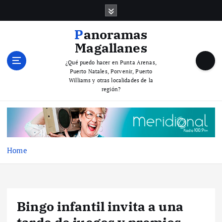
S
k
i
Panoramas
p
Magallanes
t
o
¿Qué puedo hacer en Punta Arenas,
Puerto Natales, Porvenir, Puerto
c
Williams y otras localidades de la
o
región?
n
t
e
n
t
Home
Bingo infantil invita a una