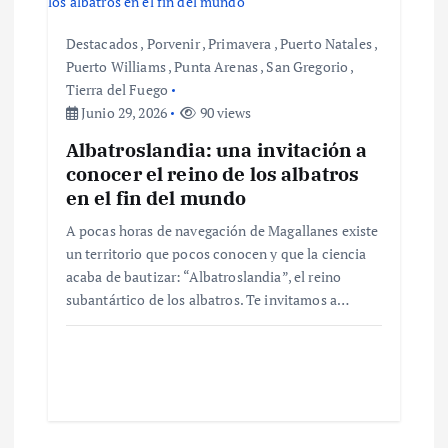
i
Destacados
,
Porvenir
,
Primavera
,
Puerto Natales
,
ó
Puerto Williams
,
Punta Arenas
,
San Gregorio
,
Tierra del Fuego
n
Junio 29, 2026
90 views
Albatroslandia: una invitación a
d
conocer el reino de los albatros
en el fin del mundo
e
A pocas horas de navegación de Magallanes existe
un territorio que pocos conocen y que la ciencia
e
acaba de bautizar: “Albatroslandia”, el reino
subantártico de los albatros. Te invitamos a…
n
t
r