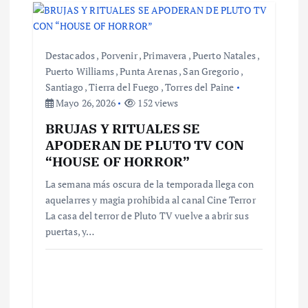
a
d
Destacados
,
Porvenir
,
Primavera
,
Puerto Natales
,
a
Puerto Williams
,
Punta Arenas
,
San Gregorio
,
Santiago
,
Tierra del Fuego
,
Torres del Paine
s
Mayo 26, 2026
152 views
BRUJAS Y RITUALES SE
APODERAN DE PLUTO TV CON
“HOUSE OF HORROR”
La semana más oscura de la temporada llega con
aquelarres y magia prohibida al canal Cine Terror
La casa del terror de Pluto TV vuelve a abrir sus
puertas, y…