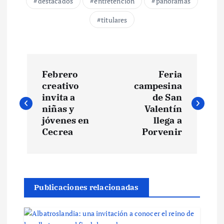
destacados
entretención
panoramas
titulares
N
Febrero
Feria
a
creativo
campesina
invita a
de San
v
niñas y
Valentín
jóvenes en
llega a
e
Cecrea
Porvenir
g
a
Publicaciones relacionadas
c