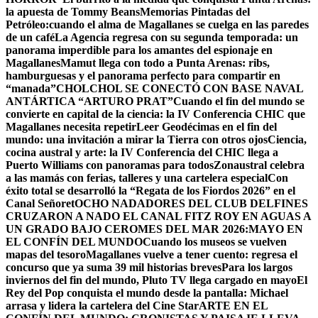
la apuesta de Tommy Beans
Memorias Pintadas del
Petróleo:cuando el alma de Magallanes se cuelga en las paredes
de un café
La Agencia regresa con su segunda temporada: un
panorama imperdible para los amantes del espionaje en
Magallanes
Mamut llega con todo a Punta Arenas: ribs,
hamburguesas y el panorama perfecto para compartir en
“manada”
CHOLCHOL SE CONECTÓ CON BASE NAVAL
ANTÁRTICA “ARTURO PRAT”
Cuando el fin del mundo se
convierte en capital de la ciencia: la IV Conferencia CHIC que
Magallanes necesita repetir
Leer Geodécimas en el fin del
mundo: una invitación a mirar la Tierra con otros ojos
Ciencia,
cocina austral y arte: la IV Conferencia del CHIC llega a
Puerto Williams con panoramas para todos
Zonaustral celebra
a las mamás con ferias, talleres y una cartelera especial
Con
éxito total se desarrolló la “Regata de los Fiordos 2026” en el
Canal Señoret
OCHO NADADORES DEL CLUB DELFINES
CRUZARON A NADO EL CANAL FITZ ROY EN AGUAS A
UN GRADO BAJO CERO
MES DEL MAR 2026:MAYO EN
EL CONFÍN DEL MUNDO
Cuando los museos se vuelven
mapas del tesoro
Magallanes vuelve a tener cuento: regresa el
concurso que ya suma 39 mil historias breves
Para los largos
inviernos del fin del mundo, Pluto TV llega cargado en mayo
El
Rey del Pop conquista el mundo desde la pantalla: Michael
arrasa y lidera la cartelera del Cine Star
ARTE EN EL