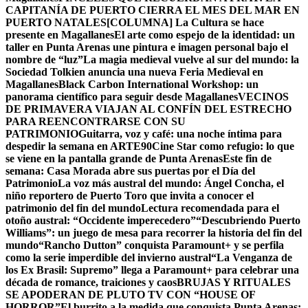
CAPITANÍA DE PUERTO CIERRA EL MES DEL MAR EN
PUERTO NATALES
[COLUMNA] La Cultura se hace
presente en Magallanes
El arte como espejo de la identidad: un
taller en Punta Arenas une pintura e imagen personal bajo el
nombre de “luz”
La magia medieval vuelve al sur del mundo: la
Sociedad Tolkien anuncia una nueva Feria Medieval en
Magallanes
Black Carbon International Workshop: un
panorama científico para seguir desde Magallanes
VECINOS
DE PRIMAVERA VIAJAN AL CONFÍN DEL ESTRECHO
PARA REENCONTRARSE CON SU
PATRIMONIO
Guitarra, voz y café: una noche íntima para
despedir la semana en ARTE90
Cine Star como refugio: lo que
se viene en la pantalla grande de Punta Arenas
Este fin de
semana: Casa Morada abre sus puertas por el Día del
Patrimonio
La voz más austral del mundo: Ángel Concha, el
niño reportero de Puerto Toro que invita a conocer el
patrimonio del fin del mundo
Lectura recomendada para el
otoño austral: “Occidente imperecedero”
“Descubriendo Puerto
Williams”: un juego de mesa para recorrer la historia del fin del
mundo
“Rancho Dutton” conquista Paramount+ y se perfila
como la serie imperdible del invierno austral
“La Venganza de
los Ex Brasil: Supremo” llega a Paramount+ para celebrar una
década de romance, traiciones y caos
BRUJAS Y RITUALES
SE APODERAN DE PLUTO TV CON “HOUSE OF
HORROR”
El burrito a la medida que conquista Punta Arenas: