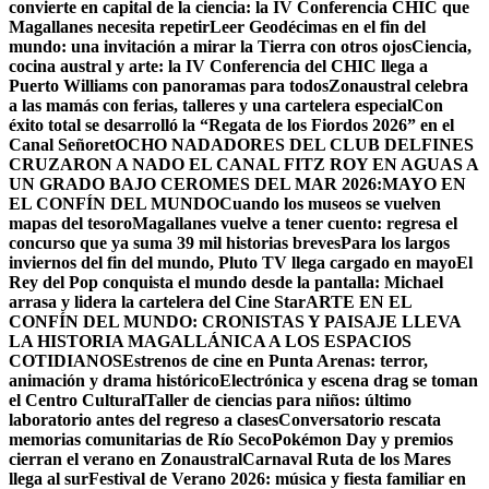
convierte en capital de la ciencia: la IV Conferencia CHIC que
Magallanes necesita repetir
Leer Geodécimas en el fin del
mundo: una invitación a mirar la Tierra con otros ojos
Ciencia,
cocina austral y arte: la IV Conferencia del CHIC llega a
Puerto Williams con panoramas para todos
Zonaustral celebra
a las mamás con ferias, talleres y una cartelera especial
Con
éxito total se desarrolló la “Regata de los Fiordos 2026” en el
Canal Señoret
OCHO NADADORES DEL CLUB DELFINES
CRUZARON A NADO EL CANAL FITZ ROY EN AGUAS A
UN GRADO BAJO CERO
MES DEL MAR 2026:MAYO EN
EL CONFÍN DEL MUNDO
Cuando los museos se vuelven
mapas del tesoro
Magallanes vuelve a tener cuento: regresa el
concurso que ya suma 39 mil historias breves
Para los largos
inviernos del fin del mundo, Pluto TV llega cargado en mayo
El
Rey del Pop conquista el mundo desde la pantalla: Michael
arrasa y lidera la cartelera del Cine Star
ARTE EN EL
CONFÍN DEL MUNDO: CRONISTAS Y PAISAJE LLEVA
LA HISTORIA MAGALLÁNICA A LOS ESPACIOS
COTIDIANOS
Estrenos de cine en Punta Arenas: terror,
animación y drama histórico
Electrónica y escena drag se toman
el Centro Cultural
Taller de ciencias para niños: último
laboratorio antes del regreso a clases
Conversatorio rescata
memorias comunitarias de Río Seco
Pokémon Day y premios
cierran el verano en Zonaustral
Carnaval Ruta de los Mares
llega al sur
Festival de Verano 2026: música y fiesta familiar en