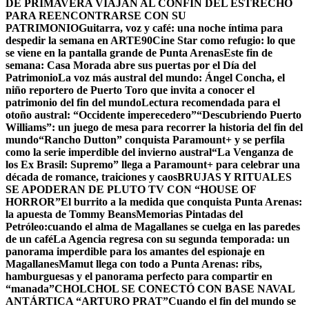
DE PRIMAVERA VIAJAN AL CONFÍN DEL ESTRECHO
PARA REENCONTRARSE CON SU
PATRIMONIO
Guitarra, voz y café: una noche íntima para
despedir la semana en ARTE90
Cine Star como refugio: lo que
se viene en la pantalla grande de Punta Arenas
Este fin de
semana: Casa Morada abre sus puertas por el Día del
Patrimonio
La voz más austral del mundo: Ángel Concha, el
niño reportero de Puerto Toro que invita a conocer el
patrimonio del fin del mundo
Lectura recomendada para el
otoño austral: “Occidente imperecedero”
“Descubriendo Puerto
Williams”: un juego de mesa para recorrer la historia del fin del
mundo
“Rancho Dutton” conquista Paramount+ y se perfila
como la serie imperdible del invierno austral
“La Venganza de
los Ex Brasil: Supremo” llega a Paramount+ para celebrar una
década de romance, traiciones y caos
BRUJAS Y RITUALES
SE APODERAN DE PLUTO TV CON “HOUSE OF
HORROR”
El burrito a la medida que conquista Punta Arenas:
la apuesta de Tommy Beans
Memorias Pintadas del
Petróleo:cuando el alma de Magallanes se cuelga en las paredes
de un café
La Agencia regresa con su segunda temporada: un
panorama imperdible para los amantes del espionaje en
Magallanes
Mamut llega con todo a Punta Arenas: ribs,
hamburguesas y el panorama perfecto para compartir en
“manada”
CHOLCHOL SE CONECTÓ CON BASE NAVAL
ANTÁRTICA “ARTURO PRAT”
Cuando el fin del mundo se