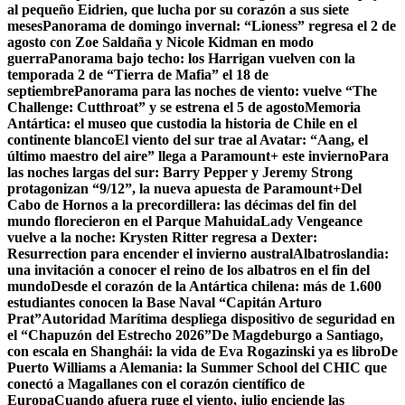
al pequeño Eidrien, que lucha por su corazón a sus siete
meses
Panorama de domingo invernal: “Lioness” regresa el 2 de
agosto con Zoe Saldaña y Nicole Kidman en modo
guerra
Panorama bajo techo: los Harrigan vuelven con la
temporada 2 de “Tierra de Mafia” el 18 de
septiembre
Panorama para las noches de viento: vuelve “The
Challenge: Cutthroat” y se estrena el 5 de agosto
Memoria
Antártica: el museo que custodia la historia de Chile en el
continente blanco
El viento del sur trae al Avatar: “Aang, el
último maestro del aire” llega a Paramount+ este invierno
Para
las noches largas del sur: Barry Pepper y Jeremy Strong
protagonizan “9/12”, la nueva apuesta de Paramount+
Del
Cabo de Hornos a la precordillera: las décimas del fin del
mundo florecieron en el Parque Mahuida
Lady Vengeance
vuelve a la noche: Krysten Ritter regresa a Dexter:
Resurrection para encender el invierno austral
Albatroslandia:
una invitación a conocer el reino de los albatros en el fin del
mundo
Desde el corazón de la Antártica chilena: más de 1.600
estudiantes conocen la Base Naval “Capitán Arturo
Prat”
Autoridad Marítima despliega dispositivo de seguridad en
el “Chapuzón del Estrecho 2026”
De Magdeburgo a Santiago,
con escala en Shanghái: la vida de Eva Rogazinski ya es libro
De
Puerto Williams a Alemania: la Summer School del CHIC que
conectó a Magallanes con el corazón científico de
Europa
Cuando afuera ruge el viento, julio enciende las