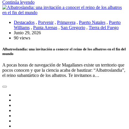
Continúa leyendo
Destacados
,
Porvenir
,
Primavera
,
Puerto Natales
,
Puerto
Williams
,
Punta Arenas
,
San Gregorio
,
Tierra del Fuego
Junio 29, 2026
90 views
Albatroslandia: una invitación a conocer el reino de los albatros en el fin del
mundo
A pocas horas de navegación de Magallanes existe un territorio que
pocos conocen y que la ciencia acaba de bautizar: “Albatroslandia”,
el reino subantártico de los albatros. Te invitamos a…