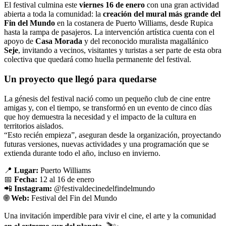
El festival culmina este
viernes 16 de enero
con una gran actividad
abierta a toda la comunidad: la
creación del mural más grande del
Fin del Mundo
en la costanera de Puerto Williams, desde Rupica
hasta la rampa de pasajeros. La intervención artística cuenta con el
apoyo de
Casa Morada
y del reconocido muralista magallánico
Seje
, invitando a vecinos, visitantes y turistas a ser parte de esta obra
colectiva que quedará como huella permanente del festival.
Un proyecto que llegó para quedarse
La génesis del festival nació como un pequeño club de cine entre
amigas y, con el tiempo, se transformó en un evento de cinco días
que hoy demuestra la necesidad y el impacto de la cultura en
territorios aislados.
“Esto recién empieza”, aseguran desde la organización, proyectando
futuras versiones, nuevas actividades y una programación que se
extienda durante todo el año, incluso en invierno.
📍
Lugar:
Puerto Williams
📅
Fecha:
12 al 16 de enero
📲
Instagram:
@festivaldecinedelfindelmundo
🌐
Web:
Festival del Fin del Mundo
Una invitación imperdible para vivir el cine, el arte y la comunidad