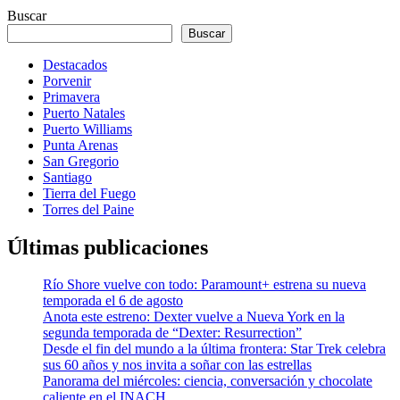
Buscar
Buscar
Destacados
Porvenir
Primavera
Puerto Natales
Puerto Williams
Punta Arenas
San Gregorio
Santiago
Tierra del Fuego
Torres del Paine
Últimas publicaciones
Río Shore vuelve con todo: Paramount+ estrena su nueva
temporada el 6 de agosto
Anota este estreno: Dexter vuelve a Nueva York en la
segunda temporada de “Dexter: Resurrection”
Desde el fin del mundo a la última frontera: Star Trek celebra
sus 60 años y nos invita a soñar con las estrellas
Panorama del miércoles: ciencia, conversación y chocolate
caliente en el INACH