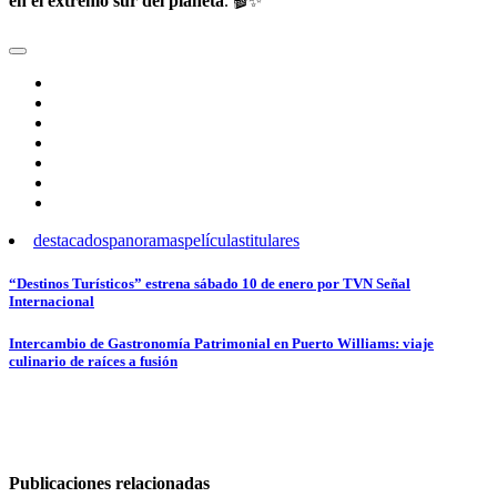
en el extremo sur del planeta
. 🎬✨
destacados
panoramas
películas
titulares
Navegación
“Destinos Turísticos” estrena sábado 10 de enero por TVN Señal
Internacional
de
entradas
Intercambio de Gastronomía Patrimonial en Puerto Williams: viaje
culinario de raíces a fusión
Publicaciones relacionadas