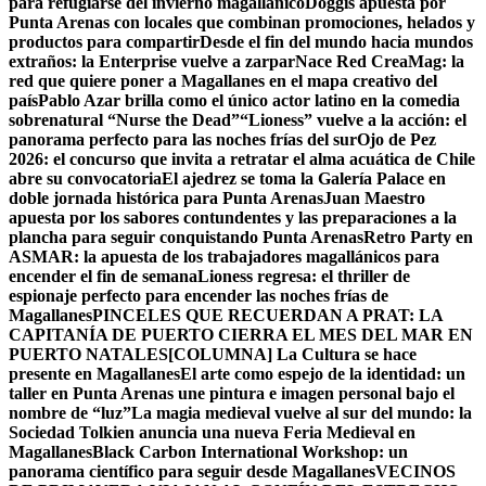
para refugiarse del invierno magallánico
Doggis apuesta por
Punta Arenas con locales que combinan promociones, helados y
productos para compartir
Desde el fin del mundo hacia mundos
extraños: la Enterprise vuelve a zarpar
Nace Red CreaMag: la
red que quiere poner a Magallanes en el mapa creativo del
país
Pablo Azar brilla como el único actor latino en la comedia
sobrenatural “Nurse the Dead”
“Lioness” vuelve a la acción: el
panorama perfecto para las noches frías del sur
Ojo de Pez
2026: el concurso que invita a retratar el alma acuática de Chile
abre su convocatoria
El ajedrez se toma la Galería Palace en
doble jornada histórica para Punta Arenas
Juan Maestro
apuesta por los sabores contundentes y las preparaciones a la
plancha para seguir conquistando Punta Arenas
Retro Party en
ASMAR: la apuesta de los trabajadores magallánicos para
encender el fin de semana
Lioness regresa: el thriller de
espionaje perfecto para encender las noches frías de
Magallanes
PINCELES QUE RECUERDAN A PRAT: LA
CAPITANÍA DE PUERTO CIERRA EL MES DEL MAR EN
PUERTO NATALES
[COLUMNA] La Cultura se hace
presente en Magallanes
El arte como espejo de la identidad: un
taller en Punta Arenas une pintura e imagen personal bajo el
nombre de “luz”
La magia medieval vuelve al sur del mundo: la
Sociedad Tolkien anuncia una nueva Feria Medieval en
Magallanes
Black Carbon International Workshop: un
panorama científico para seguir desde Magallanes
VECINOS