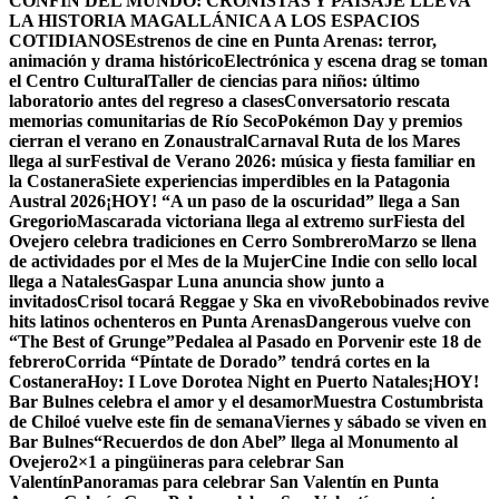
CONFÍN DEL MUNDO: CRONISTAS Y PAISAJE LLEVA
LA HISTORIA MAGALLÁNICA A LOS ESPACIOS
COTIDIANOS
Estrenos de cine en Punta Arenas: terror,
animación y drama histórico
Electrónica y escena drag se toman
el Centro Cultural
Taller de ciencias para niños: último
laboratorio antes del regreso a clases
Conversatorio rescata
memorias comunitarias de Río Seco
Pokémon Day y premios
cierran el verano en Zonaustral
Carnaval Ruta de los Mares
llega al sur
Festival de Verano 2026: música y fiesta familiar en
la Costanera
Siete experiencias imperdibles en la Patagonia
Austral 2026
¡HOY! “A un paso de la oscuridad” llega a San
Gregorio
Mascarada victoriana llega al extremo sur
Fiesta del
Ovejero celebra tradiciones en Cerro Sombrero
Marzo se llena
de actividades por el Mes de la Mujer
Cine Indie con sello local
llega a Natales
Gaspar Luna anuncia show junto a
invitados
Crisol tocará Reggae y Ska en vivo
Rebobinados revive
hits latinos ochenteros en Punta Arenas
Dangerous vuelve con
“The Best of Grunge”
Pedalea al Pasado en Porvenir este 18 de
febrero
Corrida “Píntate de Dorado” tendrá cortes en la
Costanera
Hoy: I Love Dorotea Night en Puerto Natales
¡HOY!
Bar Bulnes celebra el amor y el desamor
Muestra Costumbrista
de Chiloé vuelve este fin de semana
Viernes y sábado se viven en
Bar Bulnes
“Recuerdos de don Abel” llega al Monumento al
Ovejero
2×1 a pingüineras para celebrar San
Valentín
Panoramas para celebrar San Valentín en Punta