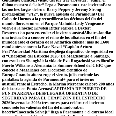
continente blanco
El viento del sur trae al Avatar: “Aang, el
último maestro del aire” llega a Paramount+ este invierno
Para
las noches largas del sur: Barry Pepper y Jeremy Strong
protagonizan “9/12”, la nueva apuesta de Paramount+
Del
Cabo de Hornos a la precordillera: las décimas del fin del
mundo florecieron en el Parque Mahuida
Lady Vengeance
vuelve a la noche: Krysten Ritter regresa a Dexter:
Resurrection para encender el invierno austral
Albatroslandia:
una invitación a conocer el reino de los albatros en el fin del
mundo
Desde el corazón de la Antártica chilena: más de 1.600
estudiantes conocen la Base Naval “Capitán Arturo
Prat”
Autoridad Marítima despliega dispositivo de seguridad en
el “Chapuzón del Estrecho 2026”
De Magdeburgo a Santiago,
con escala en Shanghái: la vida de Eva Rogazinski ya es libro
De
Puerto Williams a Alemania: la Summer School del CHIC que
conectó a Magallanes con el corazón científico de
Europa
Cuando afuera ruge el viento, julio enciende las
pantallas: la agenda de Paramount+ para el invierno
austral
Frente al Estrecho, la Marina Mercante celebró 208 años
de historia en Punta Arenas
CAPITANÍA DE PUERTO DE
PUNTA ARENAS DESPLEGARÁ OPERATIVO DE
SEGURIDAD PARA EL CHAPUZÓN DEL ESTRECHO
2026
Invernadas 2026: tres meses para celebrar el invierno
como solo los valientes del fin del mundo saben
hacerlo
“Inocencia Salvaje” llega a Paramount+: el estreno ideal