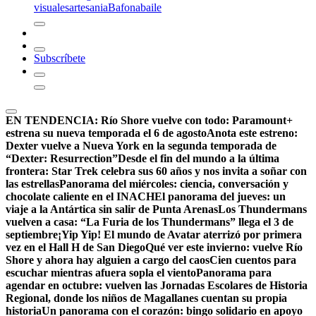
visuales
artesania
Bafona
baile
Subscríbete
EN TENDENCIA:
Río Shore vuelve con todo: Paramount+
estrena su nueva temporada el 6 de agosto
Anota este estreno:
Dexter vuelve a Nueva York en la segunda temporada de
“Dexter: Resurrection”
Desde el fin del mundo a la última
frontera: Star Trek celebra sus 60 años y nos invita a soñar con
las estrellas
Panorama del miércoles: ciencia, conversación y
chocolate caliente en el INACH
El panorama del jueves: un
viaje a la Antártica sin salir de Punta Arenas
Los Thundermans
vuelven a casa: “La Furia de los Thundermans” llega el 3 de
septiembre
¡Yip Yip! El mundo de Avatar aterrizó por primera
vez en el Hall H de San Diego
Qué ver este invierno: vuelve Río
Shore y ahora hay alguien a cargo del caos
Cien cuentos para
escuchar mientras afuera sopla el viento
Panorama para
agendar en octubre: vuelven las Jornadas Escolares de Historia
Regional, donde los niños de Magallanes cuentan su propia
historia
Un panorama con el corazón: bingo solidario en apoyo