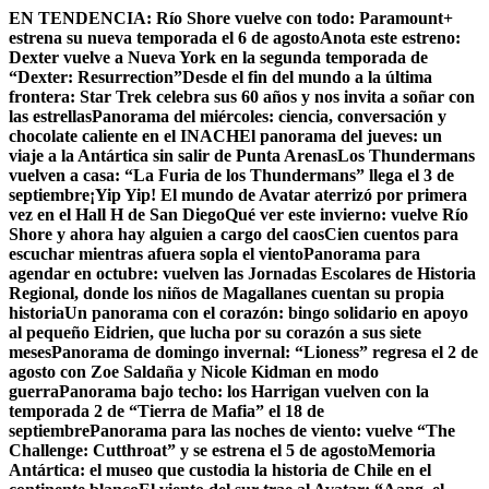
Skip
EN TENDENCIA:
Río Shore vuelve con todo: Paramount+
to
estrena su nueva temporada el 6 de agosto
Anota este estreno:
content
Dexter vuelve a Nueva York en la segunda temporada de
“Dexter: Resurrection”
Desde el fin del mundo a la última
frontera: Star Trek celebra sus 60 años y nos invita a soñar con
las estrellas
Panorama del miércoles: ciencia, conversación y
chocolate caliente en el INACH
El panorama del jueves: un
viaje a la Antártica sin salir de Punta Arenas
Los Thundermans
vuelven a casa: “La Furia de los Thundermans” llega el 3 de
septiembre
¡Yip Yip! El mundo de Avatar aterrizó por primera
vez en el Hall H de San Diego
Qué ver este invierno: vuelve Río
Shore y ahora hay alguien a cargo del caos
Cien cuentos para
escuchar mientras afuera sopla el viento
Panorama para
agendar en octubre: vuelven las Jornadas Escolares de Historia
Regional, donde los niños de Magallanes cuentan su propia
historia
Un panorama con el corazón: bingo solidario en apoyo
al pequeño Eidrien, que lucha por su corazón a sus siete
meses
Panorama de domingo invernal: “Lioness” regresa el 2 de
agosto con Zoe Saldaña y Nicole Kidman en modo
guerra
Panorama bajo techo: los Harrigan vuelven con la
temporada 2 de “Tierra de Mafia” el 18 de
septiembre
Panorama para las noches de viento: vuelve “The
Challenge: Cutthroat” y se estrena el 5 de agosto
Memoria
Antártica: el museo que custodia la historia de Chile en el