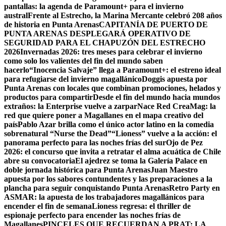
pantallas: la agenda de Paramount+ para el invierno
austral
Frente al Estrecho, la Marina Mercante celebró 208 años
de historia en Punta Arenas
CAPITANÍA DE PUERTO DE
PUNTA ARENAS DESPLEGARÁ OPERATIVO DE
SEGURIDAD PARA EL CHAPUZÓN DEL ESTRECHO
2026
Invernadas 2026: tres meses para celebrar el invierno
como solo los valientes del fin del mundo saben
hacerlo
“Inocencia Salvaje” llega a Paramount+: el estreno ideal
para refugiarse del invierno magallánico
Doggis apuesta por
Punta Arenas con locales que combinan promociones, helados y
productos para compartir
Desde el fin del mundo hacia mundos
extraños: la Enterprise vuelve a zarpar
Nace Red CreaMag: la
red que quiere poner a Magallanes en el mapa creativo del
país
Pablo Azar brilla como el único actor latino en la comedia
sobrenatural “Nurse the Dead”
“Lioness” vuelve a la acción: el
panorama perfecto para las noches frías del sur
Ojo de Pez
2026: el concurso que invita a retratar el alma acuática de Chile
abre su convocatoria
El ajedrez se toma la Galería Palace en
doble jornada histórica para Punta Arenas
Juan Maestro
apuesta por los sabores contundentes y las preparaciones a la
plancha para seguir conquistando Punta Arenas
Retro Party en
ASMAR: la apuesta de los trabajadores magallánicos para
encender el fin de semana
Lioness regresa: el thriller de
espionaje perfecto para encender las noches frías de
Magallanes
PINCELES QUE RECUERDAN A PRAT: LA