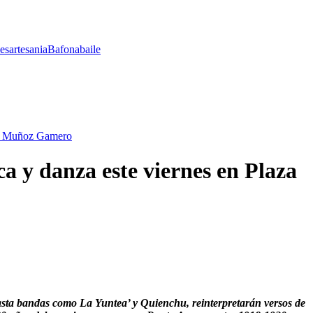
les
artesania
Bafona
baile
aza Muñoz Gamero
a y danza este viernes en Plaza
hasta bandas como La Yuntea’ y Quienchu, reinterpretarán versos de