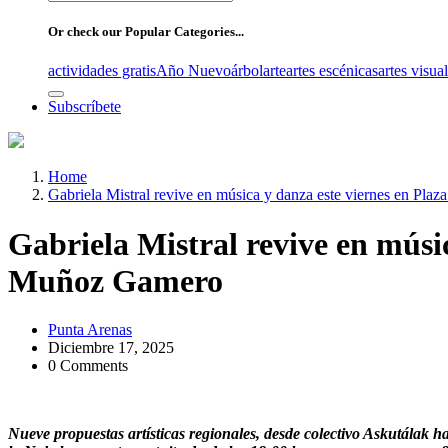
for:
Or check our Popular Categories...
actividades gratis
Año Nuevo
árbol
arte
artes escénicas
artes visua
Subscríbete
Home
Gabriela Mistral revive en música y danza este viernes en Pl
Gabriela Mistral revive en músic
Muñoz Gamero
Punta Arenas
Diciembre 17, 2025
0 Comments
Nueve propuestas artísticas regionales, desde colectivo Askutálak 