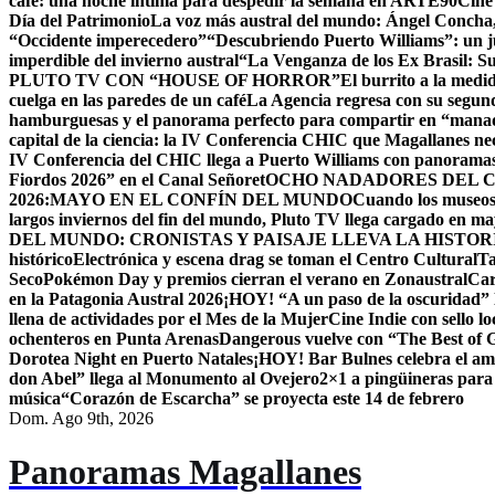
café: una noche íntima para despedir la semana en ARTE90
Cine
Día del Patrimonio
La voz más austral del mundo: Ángel Concha, 
“Occidente imperecedero”
“Descubriendo Puerto Williams”: un ju
imperdible del invierno austral
“La Venganza de los Ex Brasil: S
PLUTO TV CON “HOUSE OF HORROR”
El burrito a la med
cuelga en las paredes de un café
La Agencia regresa con su segun
hamburguesas y el panorama perfecto para compartir en “mana
capital de la ciencia: la IV Conferencia CHIC que Magallanes nec
IV Conferencia del CHIC llega a Puerto Williams con panoramas
Fiordos 2026” en el Canal Señoret
OCHO NADADORES DEL C
2026:MAYO EN EL CONFÍN DEL MUNDO
Cuando los museos 
largos inviernos del fin del mundo, Pluto TV llega cargado en m
DEL MUNDO: CRONISTAS Y PAISAJE LLEVA LA HISTO
histórico
Electrónica y escena drag se toman el Centro Cultural
Ta
Seco
Pokémon Day y premios cierran el verano en Zonaustral
Car
en la Patagonia Austral 2026
¡HOY! “A un paso de la oscuridad” 
llena de actividades por el Mes de la Mujer
Cine Indie con sello lo
ochenteros en Punta Arenas
Dangerous vuelve con “The Best of
Dorotea Night en Puerto Natales
¡HOY! Bar Bulnes celebra el am
don Abel” llega al Monumento al Ovejero
2×1 a pingüineras para
música
“Corazón de Escarcha” se proyecta este 14 de febrero
Dom. Ago 9th, 2026
Panoramas Magallanes