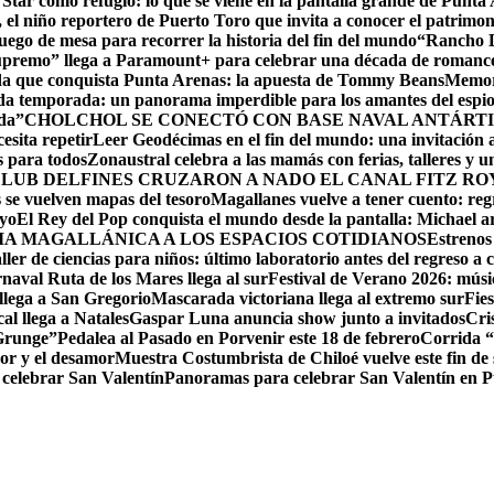
 Star como refugio: lo que se viene en la pantalla grande de Punta
el niño reportero de Puerto Toro que invita a conocer el patrimon
ego de mesa para recorrer la historia del fin del mundo
“Rancho D
upremo” llega a Paramount+ para celebrar una década de romance,
ida que conquista Punta Arenas: la apuesta de Tommy Beans
Memori
da temporada: un panorama imperdible para los amantes del espi
da”
CHOLCHOL SE CONECTÓ CON BASE NAVAL ANTÁRTI
esita repetir
Leer Geodécimas en el fin del mundo: una invitación a
 para todos
Zonaustral celebra a las mamás con ferias, talleres y u
LUB DELFINES CRUZARON A NADO EL CANAL FITZ ROY
se vuelven mapas del tesoro
Magallanes vuelve a tener cuento: reg
ayo
El Rey del Pop conquista el mundo desde la pantalla: Michael arr
RIA MAGALLÁNICA A LOS ESPACIOS COTIDIANOS
Estrenos
ller de ciencias para niños: último laboratorio antes del regreso a c
naval Ruta de los Mares llega al sur
Festival de Verano 2026: músic
llega a San Gregorio
Mascarada victoriana llega al extremo sur
Fie
cal llega a Natales
Gaspar Luna anuncia show junto a invitados
Cri
 Grunge”
Pedalea al Pasado en Porvenir este 18 de febrero
Corrida “
or y el desamor
Muestra Costumbrista de Chiloé vuelve este fin d
 celebrar San Valentín
Panoramas para celebrar San Valentín en 