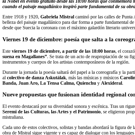
la Nobel en evento gratuito desde las 18:00 horas que conmemora 
cuando el paisaje magallánico inspiró parte fundamental de su obra
Entre 1918 y 1920,
Gabriela Mistral
caminó por las calles de Punta Ar
belleza del paisaje magallánico para dar forma a parte fundamental d
desde que Suecia la coronara con el máximo galardón literario universa
Viernes 19 de diciembre: poesía que salta a la coreogr
Este
viernes 19 de diciembre, a partir de las 18:00 horas
, el coraz
suena en Magallanes”
. Se trata de un acto de reapropiación de su f
instrumentos y cuerpos de los artistas contemporáneos de la región.
Durante la jornada la poesía saltará del papel a la coreografía y la p
al
colectivo de danza Askutálak
, más las músicas y músicos
Caroli
Banda, Juan Aro, La Tensa Calma, Quienchu
y
Alexideral
.
Nueve propuestas que fusionan identidad regional con 
El evento destacará por su diversidad sonora y escénica. Tras un rigur
Seremi de las Culturas, las Artes y el Patrimonio
, se eligieron prop
mistraliana.
Cada uno de estos colectivos, solistas y bandas abordará la figura de 
obra de Mistral sigue vigente y es capaz de dialogar con los lenguajes