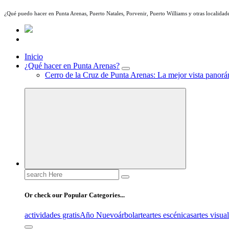
¿Qué puedo hacer en Punta Arenas, Puerto Natales, Porvenir, Puerto Williams y otras localidade
Inicio
¿Qué hacer en Punta Arenas?
Cerro de la Cruz de Punta Arenas: La mejor vista panorám
Search
for:
Or check our Popular Categories...
actividades gratis
Año Nuevo
árbol
arte
artes escénicas
artes visua