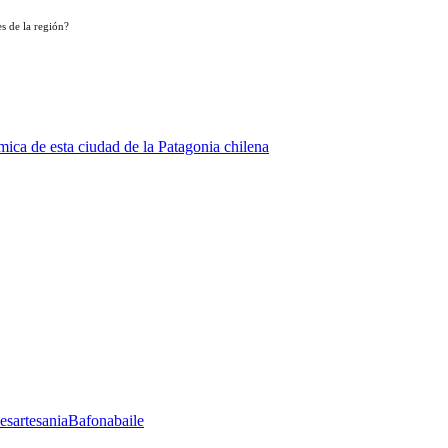
s de la región?
ica de esta ciudad de la Patagonia chilena
les
artesania
Bafona
baile