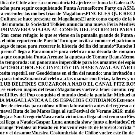
ática de Chile abre su convocatoria
El ajedrez se toma la Galería P
lancha para seguir conquistando Punta Arenas
Retro Party en ASMAR
ara encender las noches frías de Magallanes
PINCELES QUE REC
ltura se hace presente en Magallanes
El arte como espejo de la 
r del mundo: la Sociedad Tolkien anuncia una nueva Feria Mediev
 PRIMAVERA VIAJAN AL CONFÍN DEL ESTRECHO PARA
 Star como refugio: lo que se viene en la pantalla grande de Punta
el niño reportero de Puerto Toro que invita a conocer el patrimon
ego de mesa para recorrer la historia del fin del mundo
“Rancho D
upremo” llega a Paramount+ para celebrar una década de romance,
ida que conquista Punta Arenas: la apuesta de Tommy Beans
Memori
da temporada: un panorama imperdible para los amantes del espi
da”
CHOLCHOL SE CONECTÓ CON BASE NAVAL ANTÁRTI
esita repetir
Leer Geodécimas en el fin del mundo: una invitación a
 para todos
Zonaustral celebra a las mamás con ferias, talleres y u
LUB DELFINES CRUZARON A NADO EL CANAL FITZ ROY
se vuelven mapas del tesoro
Magallanes vuelve a tener cuento: reg
ayo
El Rey del Pop conquista el mundo desde la pantalla: Michael arr
RIA MAGALLÁNICA A LOS ESPACIOS COTIDIANOS
Estrenos
ller de ciencias para niños: último laboratorio antes del regreso a c
naval Ruta de los Mares llega al sur
Festival de Verano 2026: músic
llega a San Gregorio
Mascarada victoriana llega al extremo sur
Fie
cal llega a Natales
Gaspar Luna anuncia show junto a invitados
Cri
 Grunge”
Pedalea al Pasado en Porvenir este 18 de febrero
Corrida “
or y el desamor
Muestra Costumbrista de Chiloé vuelve este fin d