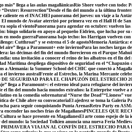
go más” llega a las aulas magallánicas
Río Shore vuelve con todo: 
e “Dexter: Resurrection”
Desde el fin del mundo a la última fronter
te caliente en el INACH
El panorama del jueves: un viaje a la Antár
! El mundo de Avatar aterrizó por primera vez en el Hall H de San
ra sopla el viento
Panorama para agendar en octubre: vuelven las J
: bingo solidario en apoyo al pequeño Eidrien, que lucha por su c
man en modo guerra
Panorama bajo techo: los Harrigan vuelven con 
enge: Cutthroat” y se estrena el 5 de agosto
Memoria Antártica: el
del aire” llega a Paramount+ este invierno
Para las noches largas d
lera: las décimas del fin del mundo florecieron en el Parque Mahu
ndia: una invitación a conocer el reino de los albatros en el fin de
ad Marítima despliega dispositivo de seguridad en el “Chapuzón 
ms a Alemania: la Summer School del CHIC que conectó a Magallan
a el invierno austral
Frente al Estrecho, la Marina Mercante celebr
DE SEGURIDAD PARA EL CHAPUZÓN DEL ESTRECHO 20
je” llega a Paramount+: el estreno ideal para refugiarse del invie
e el fin del mundo hacia mundos extraños: la Enterprise vuelve a 
r latino en la comedia sobrenatural “Nurse the Dead”
“Lioness” vuel
ática de Chile abre su convocatoria
El ajedrez se toma la Galería P
lancha para seguir conquistando Punta Arenas
Retro Party en ASMAR
ara encender las noches frías de Magallanes
PINCELES QUE REC
ltura se hace presente en Magallanes
El arte como espejo de la 
r del mundo: la Sociedad Tolkien anuncia una nueva Feria Mediev
 PRIMAVERA VIAJAN AL CONFÍN DEL ESTRECHO PARA