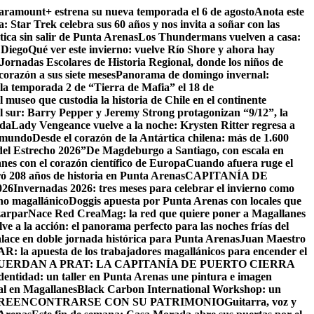
Paramount+ estrena su nueva temporada el 6 de agosto
Anota este
a: Star Trek celebra sus 60 años y nos invita a soñar con las
tica sin salir de Punta Arenas
Los Thundermans vuelven a casa:
 Diego
Qué ver este invierno: vuelve Río Shore y ahora hay
ornadas Escolares de Historia Regional, donde los niños de
orazón a sus siete meses
Panorama de domingo invernal:
la temporada 2 de “Tierra de Mafia” el 18 de
 museo que custodia la historia de Chile en el continente
el sur: Barry Pepper y Jeremy Strong protagonizan “9/12”, la
ida
Lady Vengeance vuelve a la noche: Krysten Ritter regresa a
l mundo
Desde el corazón de la Antártica chilena: más de 1.600
del Estrecho 2026”
De Magdeburgo a Santiago, con escala en
es con el corazón científico de Europa
Cuando afuera ruge el
ó 208 años de historia en Punta Arenas
CAPITANÍA DE
26
Invernadas 2026: tres meses para celebrar el invierno como
rno magallánico
Doggis apuesta por Punta Arenas con locales que
zarpar
Nace Red CreaMag: la red que quiere poner a Magallanes
ve a la acción: el panorama perfecto para las noches frías del
alace en doble jornada histórica para Punta Arenas
Juan Maestro
: la apuesta de los trabajadores magallánicos para encender el
UERDAN A PRAT: LA CAPITANÍA DE PUERTO CIERRA
identidad: un taller en Punta Arenas une pintura e imagen
al en Magallanes
Black Carbon International Workshop: un
 REENCONTRARSE CON SU PATRIMONIO
Guitarra, voz y