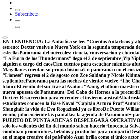
Subscríbete
EN TENDENCIA:
La Antártica se lee: “Cuentos Antárticos y al
estreno: Dexter vuelve a Nueva York en la segunda temporada d
estrellas
Panorama del miércoles: ciencia, conversación y chocola
“La Furia de los Thundermans” llega el 3 de septiembre
¡Yip Yip
alguien a cargo del caos
Cien cuentos para escuchar mientras afue
Magallanes cuentan su propia historia
Un panorama con el corazón
“Lioness” regresa el 2 de agosto con Zoe Saldaña y Nicole Kid
septiembre
Panorama para las noches de viento: vuelve “The Chall
blanco
El viento del sur trae al Avatar: “Aang, el último maestro 
nueva apuesta de Paramount+
Del Cabo de Hornos a la precordil
Dexter: Resurrection para encender el invierno austral
Albatrosla
estudiantes conocen la Base Naval “Capitán Arturo Prat”
Autorid
Shanghái: la vida de Eva Rogazinski ya es libro
De Puerto Willia
viento, julio enciende las pantallas: la agenda de Paramount+ par
PUERTO DE PUNTA ARENAS DESPLEGARÁ OPERATIVO 
solo los valientes del fin del mundo saben hacerlo
“Inocencia Salva
combinan promociones, helados y productos para compartir
Desd
en el mapa creativo del país
Pablo Azar brilla como el único acto