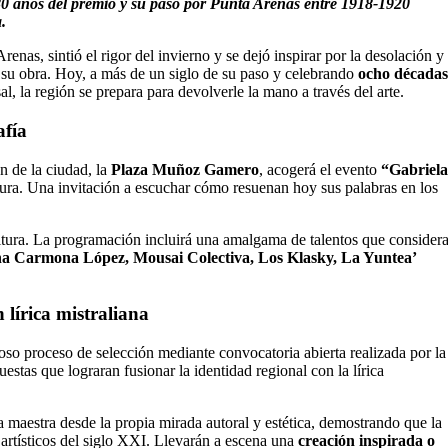
80 años del premio y su paso por Punta Arenas entre 1918-1920
.
enas, sintió el rigor del invierno y se dejó inspirar por la desolación y
e su obra. Hoy, a más de un siglo de su paso y celebrando
ocho décadas
l, la región se prepara para devolverle la mano a través del arte.
afía
ón de la ciudad, la
Plaza Muñoz Gamero
, acogerá el evento
“Gabriela
igura. Una invitación a escuchar cómo resuenan hoy sus palabras en los
artitura. La programación incluirá una amalgama de talentos que consider
na Carmona López, Mousai Colectiva, Los Klasky, La Yuntea’
lírica mistraliana
oso proceso de selección mediante convocatoria abierta realizada por la
uestas que lograran fusionar la identidad regional con la lírica
la maestra desde la propia mirada autoral y estética, demostrando que la
 artísticos del siglo XXI. Llevarán a escena una
creación inspirada o