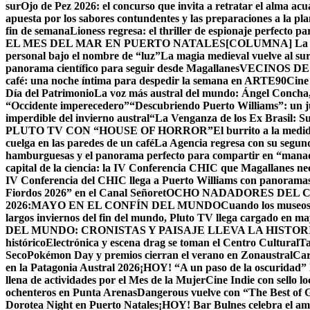
sur
Ojo de Pez 2026: el concurso que invita a retratar el alma acu
apuesta por los sabores contundentes y las preparaciones a la p
fin de semana
Lioness regresa: el thriller de espionaje perfecto p
EL MES DEL MAR EN PUERTO NATALES
[COLUMNA] La Cu
personal bajo el nombre de “luz”
La magia medieval vuelve al su
panorama científico para seguir desde Magallanes
VECINOS DE
café: una noche íntima para despedir la semana en ARTE90
Cine
Día del Patrimonio
La voz más austral del mundo: Ángel Concha, 
“Occidente imperecedero”
“Descubriendo Puerto Williams”: un ju
imperdible del invierno austral
“La Venganza de los Ex Brasil: S
PLUTO TV CON “HOUSE OF HORROR”
El burrito a la med
cuelga en las paredes de un café
La Agencia regresa con su segun
hamburguesas y el panorama perfecto para compartir en “mana
capital de la ciencia: la IV Conferencia CHIC que Magallanes nec
IV Conferencia del CHIC llega a Puerto Williams con panoramas
Fiordos 2026” en el Canal Señoret
OCHO NADADORES DEL C
2026:MAYO EN EL CONFÍN DEL MUNDO
Cuando los museos 
largos inviernos del fin del mundo, Pluto TV llega cargado en m
DEL MUNDO: CRONISTAS Y PAISAJE LLEVA LA HISTO
histórico
Electrónica y escena drag se toman el Centro Cultural
Ta
Seco
Pokémon Day y premios cierran el verano en Zonaustral
Car
en la Patagonia Austral 2026
¡HOY! “A un paso de la oscuridad” 
llena de actividades por el Mes de la Mujer
Cine Indie con sello lo
ochenteros en Punta Arenas
Dangerous vuelve con “The Best of
Dorotea Night en Puerto Natales
¡HOY! Bar Bulnes celebra el am