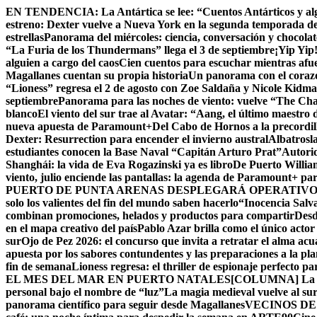
Skip
EN TENDENCIA:
La Antártica se lee: “Cuentos Antárticos y al
to
estreno: Dexter vuelve a Nueva York en la segunda temporada d
content
estrellas
Panorama del miércoles: ciencia, conversación y chocola
“La Furia de los Thundermans” llega el 3 de septiembre
¡Yip Yip
alguien a cargo del caos
Cien cuentos para escuchar mientras afue
Magallanes cuentan su propia historia
Un panorama con el corazón
“Lioness” regresa el 2 de agosto con Zoe Saldaña y Nicole Kid
septiembre
Panorama para las noches de viento: vuelve “The Chall
blanco
El viento del sur trae al Avatar: “Aang, el último maestro 
nueva apuesta de Paramount+
Del Cabo de Hornos a la precordil
Dexter: Resurrection para encender el invierno austral
Albatrosla
estudiantes conocen la Base Naval “Capitán Arturo Prat”
Autorid
Shanghái: la vida de Eva Rogazinski ya es libro
De Puerto Willia
viento, julio enciende las pantallas: la agenda de Paramount+ par
PUERTO DE PUNTA ARENAS DESPLEGARÁ OPERATIVO 
solo los valientes del fin del mundo saben hacerlo
“Inocencia Salva
combinan promociones, helados y productos para compartir
Desd
en el mapa creativo del país
Pablo Azar brilla como el único acto
sur
Ojo de Pez 2026: el concurso que invita a retratar el alma acu
apuesta por los sabores contundentes y las preparaciones a la p
fin de semana
Lioness regresa: el thriller de espionaje perfecto p
EL MES DEL MAR EN PUERTO NATALES
[COLUMNA] La Cu
personal bajo el nombre de “luz”
La magia medieval vuelve al su
panorama científico para seguir desde Magallanes
VECINOS DE