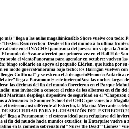
go más” llega a las aulas magallánicas
Río Shore vuelve con todo: 
e “Dexter: Resurrection”
Desde el fin del mundo a la última fronter
te caliente en el INACH
El panorama del jueves: un viaje a la Antár
! El mundo de Avatar aterrizó por primera vez en el Hall H de San
ra sopla el viento
Panorama para agendar en octubre: vuelven las J
: bingo solidario en apoyo al pequeño Eidrien, que lucha por su c
man en modo guerra
Panorama bajo techo: los Harrigan vuelven con 
enge: Cutthroat” y se estrena el 5 de agosto
Memoria Antártica: el
del aire” llega a Paramount+ este invierno
Para las noches largas d
lera: las décimas del fin del mundo florecieron en el Parque Mahu
ndia: una invitación a conocer el reino de los albatros en el fin de
ad Marítima despliega dispositivo de seguridad en el “Chapuzón 
ms a Alemania: la Summer School del CHIC que conectó a Magallan
a el invierno austral
Frente al Estrecho, la Marina Mercante celebr
DE SEGURIDAD PARA EL CHAPUZÓN DEL ESTRECHO 20
je” llega a Paramount+: el estreno ideal para refugiarse del invie
e el fin del mundo hacia mundos extraños: la Enterprise vuelve a 
r latino en la comedia sobrenatural “Nurse the Dead”
“Lioness” vuel