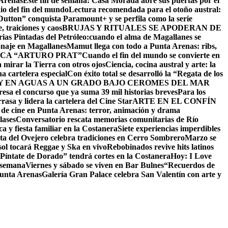
 Arenas
Este fin de semana: Casa Morada abre sus puertas por el
io del fin del mundo
Lectura recomendada para el otoño austral:
utton” conquista Paramount+ y se perfila como la serie
 traiciones y caos
BRUJAS Y RITUALES SE APODERAN DE
as Pintadas del Petróleo:cuando el alma de Magallanes se
onaje en Magallanes
Mamut llega con todo a Punta Arenas: ribs,
CA “ARTURO PRAT”
Cuando el fin del mundo se convierte en
 mirar la Tierra con otros ojos
Ciencia, cocina austral y arte: la
na cartelera especial
Con éxito total se desarrolló la “Regata de los
 EN AGUAS A UN GRADO BAJO CERO
MES DEL MAR
resa el concurso que ya suma 39 mil historias breves
Para los
asa y lidera la cartelera del Cine Star
ARTE EN EL CONFÍN
 de cine en Punta Arenas: terror, animación y drama
lases
Conversatorio rescata memorias comunitarias de Río
a y fiesta familiar en la Costanera
Siete experiencias imperdibles
sta del Ovejero celebra tradiciones en Cerro Sombrero
Marzo se
sol tocará Reggae y Ska en vivo
Rebobinados revive hits latinos
Píntate de Dorado” tendrá cortes en la Costanera
Hoy: I Love
e semana
Viernes y sábado se viven en Bar Bulnes
“Recuerdos de
Punta Arenas
Galería Gran Palace celebra San Valentín con arte y