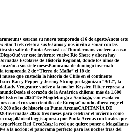
Paramount+ estrena su nueva temporada el 6 de agosto
Anota este
a: Star Trek celebra sus 60 años y nos invita a soñar con las
tica sin salir de Punta Arenas
Los Thundermans vuelven a casa:
 Diego
Qué ver este invierno: vuelve Río Shore y ahora hay
ornadas Escolares de Historia Regional, donde los niños de
orazón a sus siete meses
Panorama de domingo invernal:
la temporada 2 de “Tierra de Mafia” el 18 de
 museo que custodia la historia de Chile en el continente
el sur: Barry Pepper y Jeremy Strong protagonizan “9/12”, la
ida
Lady Vengeance vuelve a la noche: Krysten Ritter regresa a
l mundo
Desde el corazón de la Antártica chilena: más de 1.600
del Estrecho 2026”
De Magdeburgo a Santiago, con escala en
es con el corazón científico de Europa
Cuando afuera ruge el
ó 208 años de historia en Punta Arenas
CAPITANÍA DE
26
Invernadas 2026: tres meses para celebrar el invierno como
rno magallánico
Doggis apuesta por Punta Arenas con locales que
zarpar
Nace Red CreaMag: la red que quiere poner a Magallanes
ve a la acción: el panorama perfecto para las noches frías del