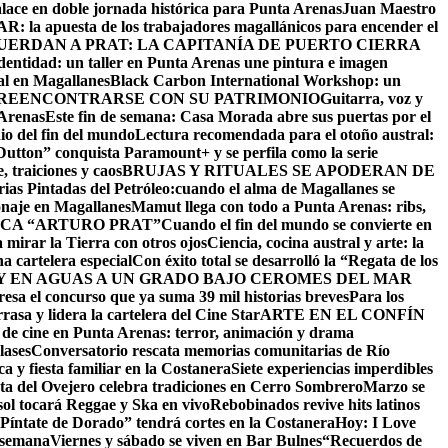
alace en doble jornada histórica para Punta Arenas
Juan Maestro
: la apuesta de los trabajadores magallánicos para encender el
UERDAN A PRAT: LA CAPITANÍA DE PUERTO CIERRA
identidad: un taller en Punta Arenas une pintura e imagen
al en Magallanes
Black Carbon International Workshop: un
 REENCONTRARSE CON SU PATRIMONIO
Guitarra, voz y
 Arenas
Este fin de semana: Casa Morada abre sus puertas por el
io del fin del mundo
Lectura recomendada para el otoño austral:
utton” conquista Paramount+ y se perfila como la serie
 traiciones y caos
BRUJAS Y RITUALES SE APODERAN DE
as Pintadas del Petróleo:cuando el alma de Magallanes se
onaje en Magallanes
Mamut llega con todo a Punta Arenas: ribs,
CA “ARTURO PRAT”
Cuando el fin del mundo se convierte en
 mirar la Tierra con otros ojos
Ciencia, cocina austral y arte: la
na cartelera especial
Con éxito total se desarrolló la “Regata de los
 EN AGUAS A UN GRADO BAJO CERO
MES DEL MAR
resa el concurso que ya suma 39 mil historias breves
Para los
asa y lidera la cartelera del Cine Star
ARTE EN EL CONFÍN
 de cine en Punta Arenas: terror, animación y drama
lases
Conversatorio rescata memorias comunitarias de Río
a y fiesta familiar en la Costanera
Siete experiencias imperdibles
sta del Ovejero celebra tradiciones en Cerro Sombrero
Marzo se
sol tocará Reggae y Ska en vivo
Rebobinados revive hits latinos
Píntate de Dorado” tendrá cortes en la Costanera
Hoy: I Love
e semana
Viernes y sábado se viven en Bar Bulnes
“Recuerdos de