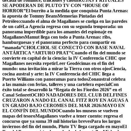
década de romance, traiciones y caos
BRUJAS Y RITUALES
SE APODERAN DE PLUTO TV CON “HOUSE OF
HORROR”
El burrito a la medida que conquista Punta Arenas:
la apuesta de Tommy Beans
Memorias Pintadas del
Petróleo:cuando el alma de Magallanes se cuelga en las paredes
de un café
La Agencia regresa con su segunda temporada: un
panorama imperdible para los amantes del espionaje en
Magallanes
Mamut llega con todo a Punta Arenas: ribs,
hamburguesas y el panorama perfecto para compartir en
“manada”
CHOLCHOL SE CONECTÓ CON BASE NAVAL
ANTÁRTICA “ARTURO PRAT”
Cuando el fin del mundo se
convierte en capital de la ciencia: la IV Conferencia CHIC que
Magallanes necesita repetir
Leer Geodécimas en el fin del
mundo: una invitación a mirar la Tierra con otros ojos
Ciencia,
cocina austral y arte: la IV Conferencia del CHIC llega a
Puerto Williams con panoramas para todos
Zonaustral celebra
a las mamás con ferias, talleres y una cartelera especial
Con
éxito total se desarrolló la “Regata de los Fiordos 2026” en el
Canal Señoret
OCHO NADADORES DEL CLUB DELFINES
CRUZARON A NADO EL CANAL FITZ ROY EN AGUAS A
UN GRADO BAJO CERO
MES DEL MAR 2026:MAYO EN
EL CONFÍN DEL MUNDO
Cuando los museos se vuelven
mapas del tesoro
Magallanes vuelve a tener cuento: regresa el
concurso que ya suma 39 mil historias breves
Para los largos
inviernos del fin del mundo, Pluto TV llega cargado en mayo
El