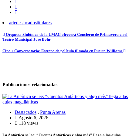
arte
destacados
titulares
Navegación
Orquesta Sinfónica de la UMAG ofrecerá Concierto de Primavera en el
Teatro Municipal José Bohr
de
entradas
Cine + Conversatorio: Estreno de película filmada en Puerto Williams
Publicaciones relacionadas
Destacados
,
Punta Arenas
Agosto 6, 2026
118 views
La Antártica se lee: “Cuentos Antárticos y algo más” llega a las aulas