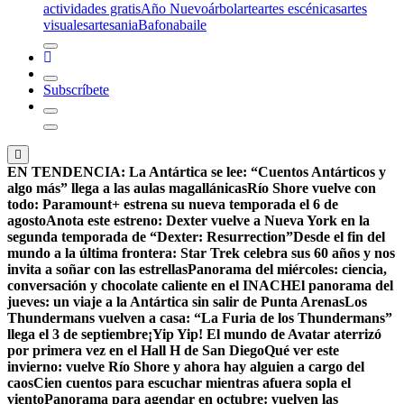
actividades gratis
Año Nuevo
árbol
arte
artes escénicas
artes
visuales
artesania
Bafona
baile
Subscríbete
EN TENDENCIA:
La Antártica se lee: “Cuentos Antárticos y
algo más” llega a las aulas magallánicas
Río Shore vuelve con
todo: Paramount+ estrena su nueva temporada el 6 de
agosto
Anota este estreno: Dexter vuelve a Nueva York en la
segunda temporada de “Dexter: Resurrection”
Desde el fin del
mundo a la última frontera: Star Trek celebra sus 60 años y nos
invita a soñar con las estrellas
Panorama del miércoles: ciencia,
conversación y chocolate caliente en el INACH
El panorama del
jueves: un viaje a la Antártica sin salir de Punta Arenas
Los
Thundermans vuelven a casa: “La Furia de los Thundermans”
llega el 3 de septiembre
¡Yip Yip! El mundo de Avatar aterrizó
por primera vez en el Hall H de San Diego
Qué ver este
invierno: vuelve Río Shore y ahora hay alguien a cargo del
caos
Cien cuentos para escuchar mientras afuera sopla el
viento
Panorama para agendar en octubre: vuelven las