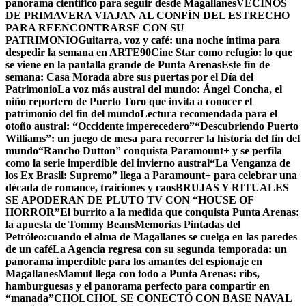
panorama científico para seguir desde Magallanes
VECINOS
DE PRIMAVERA VIAJAN AL CONFÍN DEL ESTRECHO
PARA REENCONTRARSE CON SU
PATRIMONIO
Guitarra, voz y café: una noche íntima para
despedir la semana en ARTE90
Cine Star como refugio: lo que
se viene en la pantalla grande de Punta Arenas
Este fin de
semana: Casa Morada abre sus puertas por el Día del
Patrimonio
La voz más austral del mundo: Ángel Concha, el
niño reportero de Puerto Toro que invita a conocer el
patrimonio del fin del mundo
Lectura recomendada para el
otoño austral: “Occidente imperecedero”
“Descubriendo Puerto
Williams”: un juego de mesa para recorrer la historia del fin del
mundo
“Rancho Dutton” conquista Paramount+ y se perfila
como la serie imperdible del invierno austral
“La Venganza de
los Ex Brasil: Supremo” llega a Paramount+ para celebrar una
década de romance, traiciones y caos
BRUJAS Y RITUALES
SE APODERAN DE PLUTO TV CON “HOUSE OF
HORROR”
El burrito a la medida que conquista Punta Arenas:
la apuesta de Tommy Beans
Memorias Pintadas del
Petróleo:cuando el alma de Magallanes se cuelga en las paredes
de un café
La Agencia regresa con su segunda temporada: un
panorama imperdible para los amantes del espionaje en
Magallanes
Mamut llega con todo a Punta Arenas: ribs,
hamburguesas y el panorama perfecto para compartir en
“manada”
CHOLCHOL SE CONECTÓ CON BASE NAVAL