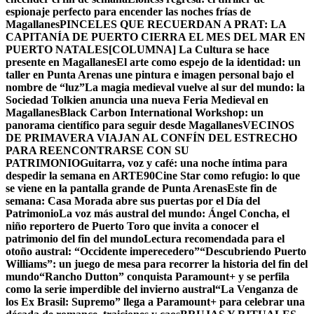
espionaje perfecto para encender las noches frías de
Magallanes
PINCELES QUE RECUERDAN A PRAT: LA
CAPITANÍA DE PUERTO CIERRA EL MES DEL MAR EN
PUERTO NATALES
[COLUMNA] La Cultura se hace
presente en Magallanes
El arte como espejo de la identidad: un
taller en Punta Arenas une pintura e imagen personal bajo el
nombre de “luz”
La magia medieval vuelve al sur del mundo: la
Sociedad Tolkien anuncia una nueva Feria Medieval en
Magallanes
Black Carbon International Workshop: un
panorama científico para seguir desde Magallanes
VECINOS
DE PRIMAVERA VIAJAN AL CONFÍN DEL ESTRECHO
PARA REENCONTRARSE CON SU
PATRIMONIO
Guitarra, voz y café: una noche íntima para
despedir la semana en ARTE90
Cine Star como refugio: lo que
se viene en la pantalla grande de Punta Arenas
Este fin de
semana: Casa Morada abre sus puertas por el Día del
Patrimonio
La voz más austral del mundo: Ángel Concha, el
niño reportero de Puerto Toro que invita a conocer el
patrimonio del fin del mundo
Lectura recomendada para el
otoño austral: “Occidente imperecedero”
“Descubriendo Puerto
Williams”: un juego de mesa para recorrer la historia del fin del
mundo
“Rancho Dutton” conquista Paramount+ y se perfila
como la serie imperdible del invierno austral
“La Venganza de
los Ex Brasil: Supremo” llega a Paramount+ para celebrar una