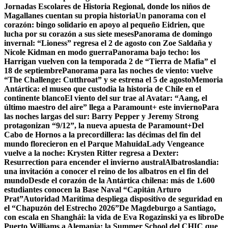
Jornadas Escolares de Historia Regional, donde los niños de
Magallanes cuentan su propia historia
Un panorama con el
corazón: bingo solidario en apoyo al pequeño Eidrien, que
lucha por su corazón a sus siete meses
Panorama de domingo
invernal: “Lioness” regresa el 2 de agosto con Zoe Saldaña y
Nicole Kidman en modo guerra
Panorama bajo techo: los
Harrigan vuelven con la temporada 2 de “Tierra de Mafia” el
18 de septiembre
Panorama para las noches de viento: vuelve
“The Challenge: Cutthroat” y se estrena el 5 de agosto
Memoria
Antártica: el museo que custodia la historia de Chile en el
continente blanco
El viento del sur trae al Avatar: “Aang, el
último maestro del aire” llega a Paramount+ este invierno
Para
las noches largas del sur: Barry Pepper y Jeremy Strong
protagonizan “9/12”, la nueva apuesta de Paramount+
Del
Cabo de Hornos a la precordillera: las décimas del fin del
mundo florecieron en el Parque Mahuida
Lady Vengeance
vuelve a la noche: Krysten Ritter regresa a Dexter:
Resurrection para encender el invierno austral
Albatroslandia:
una invitación a conocer el reino de los albatros en el fin del
mundo
Desde el corazón de la Antártica chilena: más de 1.600
estudiantes conocen la Base Naval “Capitán Arturo
Prat”
Autoridad Marítima despliega dispositivo de seguridad en
el “Chapuzón del Estrecho 2026”
De Magdeburgo a Santiago,
con escala en Shanghái: la vida de Eva Rogazinski ya es libro
De
Puerto Williams a Alemania: la Summer School del CHIC que