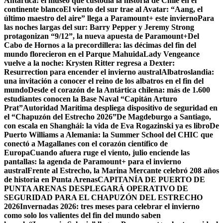
Antártica: el museo que custodia la historia de Chile en el
continente blanco
El viento del sur trae al Avatar: “Aang, el
último maestro del aire” llega a Paramount+ este invierno
Para
las noches largas del sur: Barry Pepper y Jeremy Strong
protagonizan “9/12”, la nueva apuesta de Paramount+
Del
Cabo de Hornos a la precordillera: las décimas del fin del
mundo florecieron en el Parque Mahuida
Lady Vengeance
vuelve a la noche: Krysten Ritter regresa a Dexter:
Resurrection para encender el invierno austral
Albatroslandia:
una invitación a conocer el reino de los albatros en el fin del
mundo
Desde el corazón de la Antártica chilena: más de 1.600
estudiantes conocen la Base Naval “Capitán Arturo
Prat”
Autoridad Marítima despliega dispositivo de seguridad en
el “Chapuzón del Estrecho 2026”
De Magdeburgo a Santiago,
con escala en Shanghái: la vida de Eva Rogazinski ya es libro
De
Puerto Williams a Alemania: la Summer School del CHIC que
conectó a Magallanes con el corazón científico de
Europa
Cuando afuera ruge el viento, julio enciende las
pantallas: la agenda de Paramount+ para el invierno
austral
Frente al Estrecho, la Marina Mercante celebró 208 años
de historia en Punta Arenas
CAPITANÍA DE PUERTO DE
PUNTA ARENAS DESPLEGARÁ OPERATIVO DE
SEGURIDAD PARA EL CHAPUZÓN DEL ESTRECHO
2026
Invernadas 2026: tres meses para celebrar el invierno
como solo los valientes del fin del mundo saben