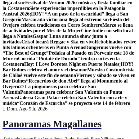
llega al sur
Festival de Verano 2026: música y fiesta familiar en
la Costanera
Siete experiencias imperdibles en la Patagonia
Austral 2026
¡HOY! “A un paso de la oscuridad” llega a San
Gregorio
Mascarada victoriana llega al extremo sur
Fiesta del
Ovejero celebra tradiciones en Cerro Sombrero
Marzo se llena
de actividades por el Mes de la Mujer
Cine Indie con sello local
llega a Natales
Gaspar Luna anuncia show junto a
invitados
Crisol tocará Reggae y Ska en vivo
Rebobinados revive
hits latinos ochenteros en Punta Arenas
Dangerous vuelve con
“The Best of Grunge”
Pedalea al Pasado en Porvenir este 18 de
febrero
Corrida “Píntate de Dorado” tendrá cortes en la
Costanera
Hoy: I Love Dorotea Night en Puerto Natales
¡HOY!
Bar Bulnes celebra el amor y el desamor
Muestra Costumbrista
de Chiloé vuelve este fin de semana
Viernes y sábado se viven en
Bar Bulnes
“Recuerdos de don Abel” llega al Monumento al
Ovejero
2×1 a pingüineras para celebrar San
Valentín
Panoramas para celebrar San Valentín en Punta
Arenas
Galería Gran Palace celebra San Valentín con arte y
música
“Corazón de Escarcha” se proyecta este 14 de febrero
Dom. Ago 9th, 2026
Panoramas Magallanes
¿Qué puedo hacer en Punta Arenas, Puerto Natales, Porvenir, Puerto Williams y otras