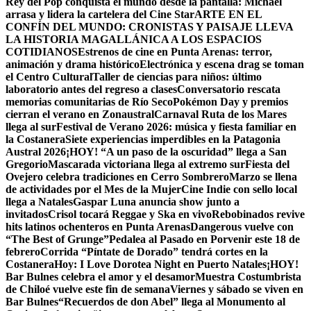
Rey del Pop conquista el mundo desde la pantalla: Michael
arrasa y lidera la cartelera del Cine Star
ARTE EN EL
CONFÍN DEL MUNDO: CRONISTAS Y PAISAJE LLEVA
LA HISTORIA MAGALLÁNICA A LOS ESPACIOS
COTIDIANOS
Estrenos de cine en Punta Arenas: terror,
animación y drama histórico
Electrónica y escena drag se toman
el Centro Cultural
Taller de ciencias para niños: último
laboratorio antes del regreso a clases
Conversatorio rescata
memorias comunitarias de Río Seco
Pokémon Day y premios
cierran el verano en Zonaustral
Carnaval Ruta de los Mares
llega al sur
Festival de Verano 2026: música y fiesta familiar en
la Costanera
Siete experiencias imperdibles en la Patagonia
Austral 2026
¡HOY! “A un paso de la oscuridad” llega a San
Gregorio
Mascarada victoriana llega al extremo sur
Fiesta del
Ovejero celebra tradiciones en Cerro Sombrero
Marzo se llena
de actividades por el Mes de la Mujer
Cine Indie con sello local
llega a Natales
Gaspar Luna anuncia show junto a
invitados
Crisol tocará Reggae y Ska en vivo
Rebobinados revive
hits latinos ochenteros en Punta Arenas
Dangerous vuelve con
“The Best of Grunge”
Pedalea al Pasado en Porvenir este 18 de
febrero
Corrida “Píntate de Dorado” tendrá cortes en la
Costanera
Hoy: I Love Dorotea Night en Puerto Natales
¡HOY!
Bar Bulnes celebra el amor y el desamor
Muestra Costumbrista
de Chiloé vuelve este fin de semana
Viernes y sábado se viven en
Bar Bulnes
“Recuerdos de don Abel” llega al Monumento al