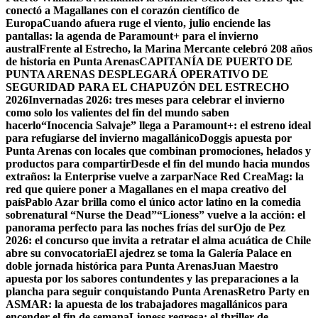
conectó a Magallanes con el corazón científico de
Europa
Cuando afuera ruge el viento, julio enciende las
pantallas: la agenda de Paramount+ para el invierno
austral
Frente al Estrecho, la Marina Mercante celebró 208 años
de historia en Punta Arenas
CAPITANÍA DE PUERTO DE
PUNTA ARENAS DESPLEGARÁ OPERATIVO DE
SEGURIDAD PARA EL CHAPUZÓN DEL ESTRECHO
2026
Invernadas 2026: tres meses para celebrar el invierno
como solo los valientes del fin del mundo saben
hacerlo
“Inocencia Salvaje” llega a Paramount+: el estreno ideal
para refugiarse del invierno magallánico
Doggis apuesta por
Punta Arenas con locales que combinan promociones, helados y
productos para compartir
Desde el fin del mundo hacia mundos
extraños: la Enterprise vuelve a zarpar
Nace Red CreaMag: la
red que quiere poner a Magallanes en el mapa creativo del
país
Pablo Azar brilla como el único actor latino en la comedia
sobrenatural “Nurse the Dead”
“Lioness” vuelve a la acción: el
panorama perfecto para las noches frías del sur
Ojo de Pez
2026: el concurso que invita a retratar el alma acuática de Chile
abre su convocatoria
El ajedrez se toma la Galería Palace en
doble jornada histórica para Punta Arenas
Juan Maestro
apuesta por los sabores contundentes y las preparaciones a la
plancha para seguir conquistando Punta Arenas
Retro Party en
ASMAR: la apuesta de los trabajadores magallánicos para
encender el fin de semana
Lioness regresa: el thriller de