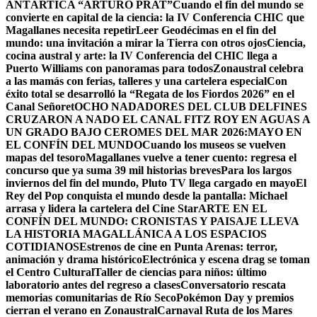
ANTÁRTICA “ARTURO PRAT”
Cuando el fin del mundo se
convierte en capital de la ciencia: la IV Conferencia CHIC que
Magallanes necesita repetir
Leer Geodécimas en el fin del
mundo: una invitación a mirar la Tierra con otros ojos
Ciencia,
cocina austral y arte: la IV Conferencia del CHIC llega a
Puerto Williams con panoramas para todos
Zonaustral celebra
a las mamás con ferias, talleres y una cartelera especial
Con
éxito total se desarrolló la “Regata de los Fiordos 2026” en el
Canal Señoret
OCHO NADADORES DEL CLUB DELFINES
CRUZARON A NADO EL CANAL FITZ ROY EN AGUAS A
UN GRADO BAJO CERO
MES DEL MAR 2026:MAYO EN
EL CONFÍN DEL MUNDO
Cuando los museos se vuelven
mapas del tesoro
Magallanes vuelve a tener cuento: regresa el
concurso que ya suma 39 mil historias breves
Para los largos
inviernos del fin del mundo, Pluto TV llega cargado en mayo
El
Rey del Pop conquista el mundo desde la pantalla: Michael
arrasa y lidera la cartelera del Cine Star
ARTE EN EL
CONFÍN DEL MUNDO: CRONISTAS Y PAISAJE LLEVA
LA HISTORIA MAGALLÁNICA A LOS ESPACIOS
COTIDIANOS
Estrenos de cine en Punta Arenas: terror,
animación y drama histórico
Electrónica y escena drag se toman
el Centro Cultural
Taller de ciencias para niños: último
laboratorio antes del regreso a clases
Conversatorio rescata
memorias comunitarias de Río Seco
Pokémon Day y premios
cierran el verano en Zonaustral
Carnaval Ruta de los Mares