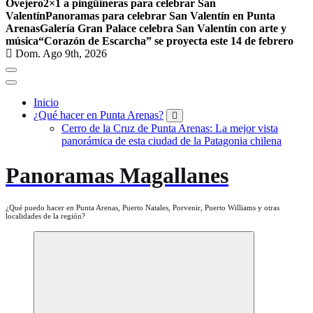
Ovejero
2×1 a pingüineras para celebrar San
Valentín
Panoramas para celebrar San Valentín en Punta
Arenas
Galería Gran Palace celebra San Valentín con arte y
música
“Corazón de Escarcha” se proyecta este 14 de febrero
Dom. Ago 9th, 2026
Inicio
¿Qué hacer en Punta Arenas?
Cerro de la Cruz de Punta Arenas: La mejor vista
panorámica de esta ciudad de la Patagonia chilena
Panoramas Magallanes
¿Qué puedo hacer en Punta Arenas, Puerto Natales, Porvenir, Puerto Williams y otras
localidades de la región?