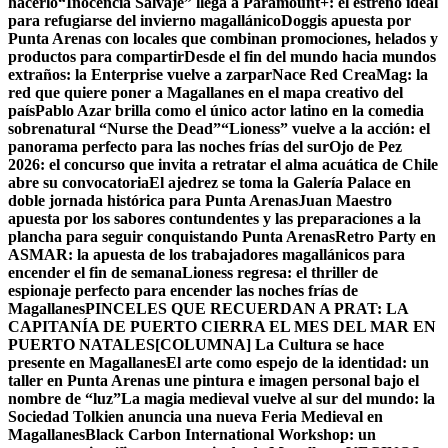
hacerlo
“Inocencia Salvaje” llega a Paramount+: el estreno ideal
para refugiarse del invierno magallánico
Doggis apuesta por
Punta Arenas con locales que combinan promociones, helados y
productos para compartir
Desde el fin del mundo hacia mundos
extraños: la Enterprise vuelve a zarpar
Nace Red CreaMag: la
red que quiere poner a Magallanes en el mapa creativo del
país
Pablo Azar brilla como el único actor latino en la comedia
sobrenatural “Nurse the Dead”
“Lioness” vuelve a la acción: el
panorama perfecto para las noches frías del sur
Ojo de Pez
2026: el concurso que invita a retratar el alma acuática de Chile
abre su convocatoria
El ajedrez se toma la Galería Palace en
doble jornada histórica para Punta Arenas
Juan Maestro
apuesta por los sabores contundentes y las preparaciones a la
plancha para seguir conquistando Punta Arenas
Retro Party en
ASMAR: la apuesta de los trabajadores magallánicos para
encender el fin de semana
Lioness regresa: el thriller de
espionaje perfecto para encender las noches frías de
Magallanes
PINCELES QUE RECUERDAN A PRAT: LA
CAPITANÍA DE PUERTO CIERRA EL MES DEL MAR EN
PUERTO NATALES
[COLUMNA] La Cultura se hace
presente en Magallanes
El arte como espejo de la identidad: un
taller en Punta Arenas une pintura e imagen personal bajo el
nombre de “luz”
La magia medieval vuelve al sur del mundo: la
Sociedad Tolkien anuncia una nueva Feria Medieval en
Magallanes
Black Carbon International Workshop: un