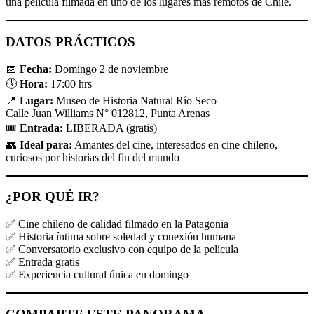
una película filmada en uno de los lugares más remotos de Chile.
DATOS PRÁCTICOS
📅
Fecha:
Domingo 2 de noviembre
🕔
Hora:
17:00 hrs
📍
Lugar:
Museo de Historia Natural Río Seco
Calle Juan Williams N° 012812, Punta Arenas
🎟️
Entrada:
LIBERADA (gratis)
👥
Ideal para:
Amantes del cine, interesados en cine chileno,
curiosos por historias del fin del mundo
¿POR QUÉ IR?
✅ Cine chileno de calidad filmado en la Patagonia
✅ Historia íntima sobre soledad y conexión humana
✅ Conversatorio exclusivo con equipo de la película
✅ Entrada gratis
✅ Experiencia cultural única en domingo