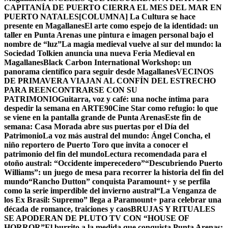
CAPITANÍA DE PUERTO CIERRA EL MES DEL MAR EN
PUERTO NATALES
[COLUMNA] La Cultura se hace
presente en Magallanes
El arte como espejo de la identidad: un
taller en Punta Arenas une pintura e imagen personal bajo el
nombre de “luz”
La magia medieval vuelve al sur del mundo: la
Sociedad Tolkien anuncia una nueva Feria Medieval en
Magallanes
Black Carbon International Workshop: un
panorama científico para seguir desde Magallanes
VECINOS
DE PRIMAVERA VIAJAN AL CONFÍN DEL ESTRECHO
PARA REENCONTRARSE CON SU
PATRIMONIO
Guitarra, voz y café: una noche íntima para
despedir la semana en ARTE90
Cine Star como refugio: lo que
se viene en la pantalla grande de Punta Arenas
Este fin de
semana: Casa Morada abre sus puertas por el Día del
Patrimonio
La voz más austral del mundo: Ángel Concha, el
niño reportero de Puerto Toro que invita a conocer el
patrimonio del fin del mundo
Lectura recomendada para el
otoño austral: “Occidente imperecedero”
“Descubriendo Puerto
Williams”: un juego de mesa para recorrer la historia del fin del
mundo
“Rancho Dutton” conquista Paramount+ y se perfila
como la serie imperdible del invierno austral
“La Venganza de
los Ex Brasil: Supremo” llega a Paramount+ para celebrar una
década de romance, traiciones y caos
BRUJAS Y RITUALES
SE APODERAN DE PLUTO TV CON “HOUSE OF
HORROR”
El burrito a la medida que conquista Punta Arenas: