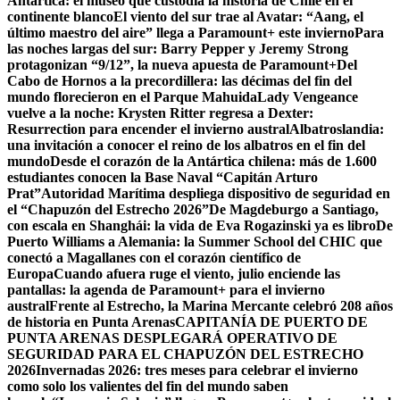
Antártica: el museo que custodia la historia de Chile en el
continente blanco
El viento del sur trae al Avatar: “Aang, el
último maestro del aire” llega a Paramount+ este invierno
Para
las noches largas del sur: Barry Pepper y Jeremy Strong
protagonizan “9/12”, la nueva apuesta de Paramount+
Del
Cabo de Hornos a la precordillera: las décimas del fin del
mundo florecieron en el Parque Mahuida
Lady Vengeance
vuelve a la noche: Krysten Ritter regresa a Dexter:
Resurrection para encender el invierno austral
Albatroslandia:
una invitación a conocer el reino de los albatros en el fin del
mundo
Desde el corazón de la Antártica chilena: más de 1.600
estudiantes conocen la Base Naval “Capitán Arturo
Prat”
Autoridad Marítima despliega dispositivo de seguridad en
el “Chapuzón del Estrecho 2026”
De Magdeburgo a Santiago,
con escala en Shanghái: la vida de Eva Rogazinski ya es libro
De
Puerto Williams a Alemania: la Summer School del CHIC que
conectó a Magallanes con el corazón científico de
Europa
Cuando afuera ruge el viento, julio enciende las
pantallas: la agenda de Paramount+ para el invierno
austral
Frente al Estrecho, la Marina Mercante celebró 208 años
de historia en Punta Arenas
CAPITANÍA DE PUERTO DE
PUNTA ARENAS DESPLEGARÁ OPERATIVO DE
SEGURIDAD PARA EL CHAPUZÓN DEL ESTRECHO
2026
Invernadas 2026: tres meses para celebrar el invierno
como solo los valientes del fin del mundo saben