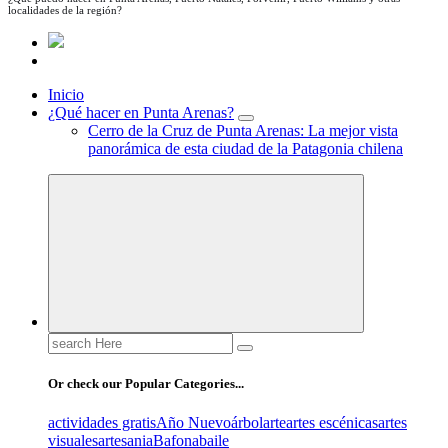
localidades de la región?
Inicio
¿Qué hacer en Punta Arenas?
Cerro de la Cruz de Punta Arenas: La mejor vista
panorámica de esta ciudad de la Patagonia chilena
Search
for:
Or check our Popular Categories...
actividades gratis
Año Nuevo
árbol
arte
artes escénicas
artes
visuales
artesania
Bafona
baile