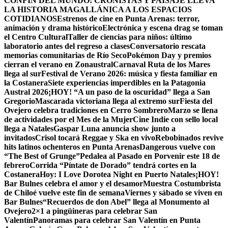
CONFÍN DEL MUNDO: CRONISTAS Y PAISAJE LLEVA
LA HISTORIA MAGALLÁNICA A LOS ESPACIOS
COTIDIANOS
Estrenos de cine en Punta Arenas: terror,
animación y drama histórico
Electrónica y escena drag se toman
el Centro Cultural
Taller de ciencias para niños: último
laboratorio antes del regreso a clases
Conversatorio rescata
memorias comunitarias de Río Seco
Pokémon Day y premios
cierran el verano en Zonaustral
Carnaval Ruta de los Mares
llega al sur
Festival de Verano 2026: música y fiesta familiar en
la Costanera
Siete experiencias imperdibles en la Patagonia
Austral 2026
¡HOY! “A un paso de la oscuridad” llega a San
Gregorio
Mascarada victoriana llega al extremo sur
Fiesta del
Ovejero celebra tradiciones en Cerro Sombrero
Marzo se llena
de actividades por el Mes de la Mujer
Cine Indie con sello local
llega a Natales
Gaspar Luna anuncia show junto a
invitados
Crisol tocará Reggae y Ska en vivo
Rebobinados revive
hits latinos ochenteros en Punta Arenas
Dangerous vuelve con
“The Best of Grunge”
Pedalea al Pasado en Porvenir este 18 de
febrero
Corrida “Píntate de Dorado” tendrá cortes en la
Costanera
Hoy: I Love Dorotea Night en Puerto Natales
¡HOY!
Bar Bulnes celebra el amor y el desamor
Muestra Costumbrista
de Chiloé vuelve este fin de semana
Viernes y sábado se viven en
Bar Bulnes
“Recuerdos de don Abel” llega al Monumento al
Ovejero
2×1 a pingüineras para celebrar San
Valentín
Panoramas para celebrar San Valentín en Punta