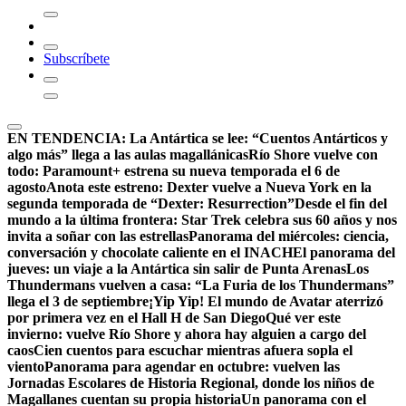
Subscríbete
EN TENDENCIA:
La Antártica se lee: “Cuentos Antárticos y
algo más” llega a las aulas magallánicas
Río Shore vuelve con
todo: Paramount+ estrena su nueva temporada el 6 de
agosto
Anota este estreno: Dexter vuelve a Nueva York en la
segunda temporada de “Dexter: Resurrection”
Desde el fin del
mundo a la última frontera: Star Trek celebra sus 60 años y nos
invita a soñar con las estrellas
Panorama del miércoles: ciencia,
conversación y chocolate caliente en el INACH
El panorama del
jueves: un viaje a la Antártica sin salir de Punta Arenas
Los
Thundermans vuelven a casa: “La Furia de los Thundermans”
llega el 3 de septiembre
¡Yip Yip! El mundo de Avatar aterrizó
por primera vez en el Hall H de San Diego
Qué ver este
invierno: vuelve Río Shore y ahora hay alguien a cargo del
caos
Cien cuentos para escuchar mientras afuera sopla el
viento
Panorama para agendar en octubre: vuelven las
Jornadas Escolares de Historia Regional, donde los niños de
Magallanes cuentan su propia historia
Un panorama con el