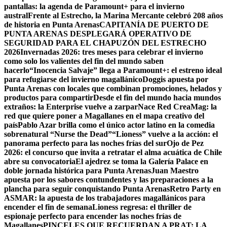
pantallas: la agenda de Paramount+ para el invierno
austral
Frente al Estrecho, la Marina Mercante celebró 208 años
de historia en Punta Arenas
CAPITANÍA DE PUERTO DE
PUNTA ARENAS DESPLEGARÁ OPERATIVO DE
SEGURIDAD PARA EL CHAPUZÓN DEL ESTRECHO
2026
Invernadas 2026: tres meses para celebrar el invierno
como solo los valientes del fin del mundo saben
hacerlo
“Inocencia Salvaje” llega a Paramount+: el estreno ideal
para refugiarse del invierno magallánico
Doggis apuesta por
Punta Arenas con locales que combinan promociones, helados y
productos para compartir
Desde el fin del mundo hacia mundos
extraños: la Enterprise vuelve a zarpar
Nace Red CreaMag: la
red que quiere poner a Magallanes en el mapa creativo del
país
Pablo Azar brilla como el único actor latino en la comedia
sobrenatural “Nurse the Dead”
“Lioness” vuelve a la acción: el
panorama perfecto para las noches frías del sur
Ojo de Pez
2026: el concurso que invita a retratar el alma acuática de Chile
abre su convocatoria
El ajedrez se toma la Galería Palace en
doble jornada histórica para Punta Arenas
Juan Maestro
apuesta por los sabores contundentes y las preparaciones a la
plancha para seguir conquistando Punta Arenas
Retro Party en
ASMAR: la apuesta de los trabajadores magallánicos para
encender el fin de semana
Lioness regresa: el thriller de
espionaje perfecto para encender las noches frías de
Magallanes
PINCELES QUE RECUERDAN A PRAT: LA