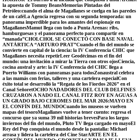
la apuesta de Tommy Beans
Memorias Pintadas del
Petróleo:cuando el alma de Magallanes se cuelga en las paredes
de un café
La Agencia regresa con su segunda temporada: un
panorama imperdible para los amantes del espionaje en
Magallanes
Mamut llega con todo a Punta Arenas: ribs,
hamburguesas y el panorama perfecto para compartir en
“manada”
CHOLCHOL SE CONECTÓ CON BASE NAVAL
ANTÁRTICA “ARTURO PRAT”
Cuando el fin del mundo se
convierte en capital de la ciencia: la IV Conferencia CHIC que
Magallanes necesita repetir
Leer Geodécimas en el fin del
mundo: una invitación a mirar la Tierra con otros ojos
Ciencia,
cocina austral y arte: la IV Conferencia del CHIC llega a
Puerto Williams con panoramas para todos
Zonaustral celebra
a las mamás con ferias, talleres y una cartelera especial
Con
éxito total se desarrolló la “Regata de los Fiordos 2026” en el
Canal Señoret
OCHO NADADORES DEL CLUB DELFINES
CRUZARON A NADO EL CANAL FITZ ROY EN AGUAS A
UN GRADO BAJO CERO
MES DEL MAR 2026:MAYO EN
EL CONFÍN DEL MUNDO
Cuando los museos se vuelven
mapas del tesoro
Magallanes vuelve a tener cuento: regresa el
concurso que ya suma 39 mil historias breves
Para los largos
inviernos del fin del mundo, Pluto TV llega cargado en mayo
El
Rey del Pop conquista el mundo desde la pantalla: Michael
arrasa y lidera la cartelera del Cine Star
ARTE EN EL