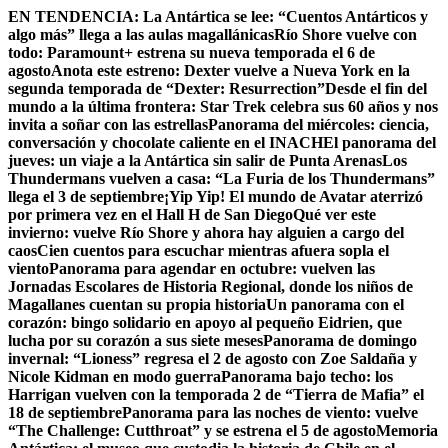
Skip
EN TENDENCIA:
La Antártica se lee: “Cuentos Antárticos y
to
algo más” llega a las aulas magallánicas
Río Shore vuelve con
content
todo: Paramount+ estrena su nueva temporada el 6 de
agosto
Anota este estreno: Dexter vuelve a Nueva York en la
segunda temporada de “Dexter: Resurrection”
Desde el fin del
mundo a la última frontera: Star Trek celebra sus 60 años y nos
invita a soñar con las estrellas
Panorama del miércoles: ciencia,
conversación y chocolate caliente en el INACH
El panorama del
jueves: un viaje a la Antártica sin salir de Punta Arenas
Los
Thundermans vuelven a casa: “La Furia de los Thundermans”
llega el 3 de septiembre
¡Yip Yip! El mundo de Avatar aterrizó
por primera vez en el Hall H de San Diego
Qué ver este
invierno: vuelve Río Shore y ahora hay alguien a cargo del
caos
Cien cuentos para escuchar mientras afuera sopla el
viento
Panorama para agendar en octubre: vuelven las
Jornadas Escolares de Historia Regional, donde los niños de
Magallanes cuentan su propia historia
Un panorama con el
corazón: bingo solidario en apoyo al pequeño Eidrien, que
lucha por su corazón a sus siete meses
Panorama de domingo
invernal: “Lioness” regresa el 2 de agosto con Zoe Saldaña y
Nicole Kidman en modo guerra
Panorama bajo techo: los
Harrigan vuelven con la temporada 2 de “Tierra de Mafia” el
18 de septiembre
Panorama para las noches de viento: vuelve
“The Challenge: Cutthroat” y se estrena el 5 de agosto
Memoria