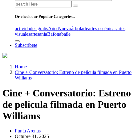
Search
for:
Or check our Popular Categories...
actividades gratis
Año Nuevo
árbol
arte
artes escénicas
artes
visuales
artesania
Bafona
baile
Subscríbete
Home
Cine + Conversatorio: Estreno de película filmada en Puerto
Williams
Cine + Conversatorio: Estreno
de película filmada en Puerto
Williams
Punta Arenas
Octubre 31, 2025