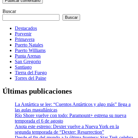
Buscar
Buscar
Destacados
Porvenir
Primavera
Puerto Natales
Puerto Williams
Punta Arenas
San Gregorio
Santiago
Tierra del Fuego
Torres del Paine
Últimas publicaciones
La Antártica se lee: “Cuentos Antárticos y algo más” llega a
las aulas magallánicas
Río Shore vuelve con todo: Paramount+ estrena su nueva
temporada el 6 de agosto
Anota este estreno: Dexter vuelve a Nueva York en la
segunda temporada de “Dexter: Resurrection”
Desde el fin del mundo a la última frontera: Star Trek celebra