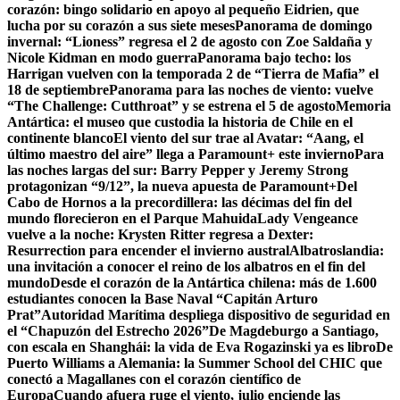
corazón: bingo solidario en apoyo al pequeño Eidrien, que
lucha por su corazón a sus siete meses
Panorama de domingo
invernal: “Lioness” regresa el 2 de agosto con Zoe Saldaña y
Nicole Kidman en modo guerra
Panorama bajo techo: los
Harrigan vuelven con la temporada 2 de “Tierra de Mafia” el
18 de septiembre
Panorama para las noches de viento: vuelve
“The Challenge: Cutthroat” y se estrena el 5 de agosto
Memoria
Antártica: el museo que custodia la historia de Chile en el
continente blanco
El viento del sur trae al Avatar: “Aang, el
último maestro del aire” llega a Paramount+ este invierno
Para
las noches largas del sur: Barry Pepper y Jeremy Strong
protagonizan “9/12”, la nueva apuesta de Paramount+
Del
Cabo de Hornos a la precordillera: las décimas del fin del
mundo florecieron en el Parque Mahuida
Lady Vengeance
vuelve a la noche: Krysten Ritter regresa a Dexter:
Resurrection para encender el invierno austral
Albatroslandia:
una invitación a conocer el reino de los albatros en el fin del
mundo
Desde el corazón de la Antártica chilena: más de 1.600
estudiantes conocen la Base Naval “Capitán Arturo
Prat”
Autoridad Marítima despliega dispositivo de seguridad en
el “Chapuzón del Estrecho 2026”
De Magdeburgo a Santiago,
con escala en Shanghái: la vida de Eva Rogazinski ya es libro
De
Puerto Williams a Alemania: la Summer School del CHIC que
conectó a Magallanes con el corazón científico de
Europa
Cuando afuera ruge el viento, julio enciende las