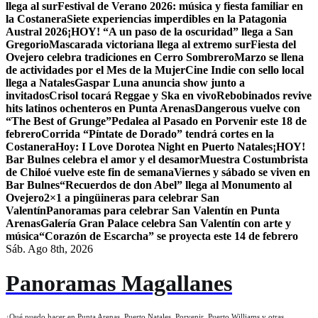
llega al sur
Festival de Verano 2026: música y fiesta familiar en
la Costanera
Siete experiencias imperdibles en la Patagonia
Austral 2026
¡HOY! “A un paso de la oscuridad” llega a San
Gregorio
Mascarada victoriana llega al extremo sur
Fiesta del
Ovejero celebra tradiciones en Cerro Sombrero
Marzo se llena
de actividades por el Mes de la Mujer
Cine Indie con sello local
llega a Natales
Gaspar Luna anuncia show junto a
invitados
Crisol tocará Reggae y Ska en vivo
Rebobinados revive
hits latinos ochenteros en Punta Arenas
Dangerous vuelve con
“The Best of Grunge”
Pedalea al Pasado en Porvenir este 18 de
febrero
Corrida “Píntate de Dorado” tendrá cortes en la
Costanera
Hoy: I Love Dorotea Night en Puerto Natales
¡HOY!
Bar Bulnes celebra el amor y el desamor
Muestra Costumbrista
de Chiloé vuelve este fin de semana
Viernes y sábado se viven en
Bar Bulnes
“Recuerdos de don Abel” llega al Monumento al
Ovejero
2×1 a pingüineras para celebrar San
Valentín
Panoramas para celebrar San Valentín en Punta
Arenas
Galería Gran Palace celebra San Valentín con arte y
música
“Corazón de Escarcha” se proyecta este 14 de febrero
Sáb. Ago 8th, 2026
Panoramas Magallanes
¿Qué puedo hacer en Punta Arenas, Puerto Natales, Porvenir, Puerto Williams y otras