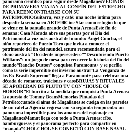
panorama científico para seguir desde Magallanes
VECINOS
DE PRIMAVERA VIAJAN AL CONFÍN DEL ESTRECHO
PARA REENCONTRARSE CON SU
PATRIMONIO
Guitarra, voz y café: una noche íntima para
despedir la semana en ARTE90
Cine Star como refugio: lo que
se viene en la pantalla grande de Punta Arenas
Este fin de
semana: Casa Morada abre sus puertas por el Día del
Patrimonio
La voz más austral del mundo: Ángel Concha, el
niño reportero de Puerto Toro que invita a conocer el
patrimonio del fin del mundo
Lectura recomendada para el
otoño austral: “Occidente imperecedero”
“Descubriendo Puerto
Williams”: un juego de mesa para recorrer la historia del fin del
mundo
“Rancho Dutton” conquista Paramount+ y se perfila
como la serie imperdible del invierno austral
“La Venganza de
los Ex Brasil: Supremo” llega a Paramount+ para celebrar una
década de romance, traiciones y caos
BRUJAS Y RITUALES
SE APODERAN DE PLUTO TV CON “HOUSE OF
HORROR”
El burrito a la medida que conquista Punta Arenas:
la apuesta de Tommy Beans
Memorias Pintadas del
Petróleo:cuando el alma de Magallanes se cuelga en las paredes
de un café
La Agencia regresa con su segunda temporada: un
panorama imperdible para los amantes del espionaje en
Magallanes
Mamut llega con todo a Punta Arenas: ribs,
hamburguesas y el panorama perfecto para compartir en
“manada”
CHOLCHOL SE CONECTÓ CON BASE NAVAL