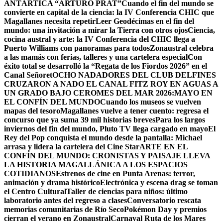
ANTÁRTICA “ARTURO PRAT”
Cuando el fin del mundo se
convierte en capital de la ciencia: la IV Conferencia CHIC que
Magallanes necesita repetir
Leer Geodécimas en el fin del
mundo: una invitación a mirar la Tierra con otros ojos
Ciencia,
cocina austral y arte: la IV Conferencia del CHIC llega a
Puerto Williams con panoramas para todos
Zonaustral celebra
a las mamás con ferias, talleres y una cartelera especial
Con
éxito total se desarrolló la “Regata de los Fiordos 2026” en el
Canal Señoret
OCHO NADADORES DEL CLUB DELFINES
CRUZARON A NADO EL CANAL FITZ ROY EN AGUAS A
UN GRADO BAJO CERO
MES DEL MAR 2026:MAYO EN
EL CONFÍN DEL MUNDO
Cuando los museos se vuelven
mapas del tesoro
Magallanes vuelve a tener cuento: regresa el
concurso que ya suma 39 mil historias breves
Para los largos
inviernos del fin del mundo, Pluto TV llega cargado en mayo
El
Rey del Pop conquista el mundo desde la pantalla: Michael
arrasa y lidera la cartelera del Cine Star
ARTE EN EL
CONFÍN DEL MUNDO: CRONISTAS Y PAISAJE LLEVA
LA HISTORIA MAGALLÁNICA A LOS ESPACIOS
COTIDIANOS
Estrenos de cine en Punta Arenas: terror,
animación y drama histórico
Electrónica y escena drag se toman
el Centro Cultural
Taller de ciencias para niños: último
laboratorio antes del regreso a clases
Conversatorio rescata
memorias comunitarias de Río Seco
Pokémon Day y premios
cierran el verano en Zonaustral
Carnaval Ruta de los Mares