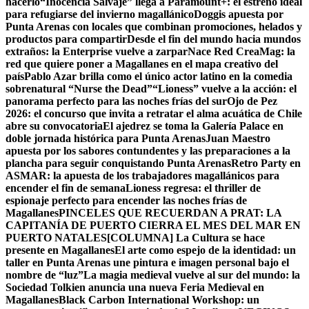
hacerlo
“Inocencia Salvaje” llega a Paramount+: el estreno ideal
para refugiarse del invierno magallánico
Doggis apuesta por
Punta Arenas con locales que combinan promociones, helados y
productos para compartir
Desde el fin del mundo hacia mundos
extraños: la Enterprise vuelve a zarpar
Nace Red CreaMag: la
red que quiere poner a Magallanes en el mapa creativo del
país
Pablo Azar brilla como el único actor latino en la comedia
sobrenatural “Nurse the Dead”
“Lioness” vuelve a la acción: el
panorama perfecto para las noches frías del sur
Ojo de Pez
2026: el concurso que invita a retratar el alma acuática de Chile
abre su convocatoria
El ajedrez se toma la Galería Palace en
doble jornada histórica para Punta Arenas
Juan Maestro
apuesta por los sabores contundentes y las preparaciones a la
plancha para seguir conquistando Punta Arenas
Retro Party en
ASMAR: la apuesta de los trabajadores magallánicos para
encender el fin de semana
Lioness regresa: el thriller de
espionaje perfecto para encender las noches frías de
Magallanes
PINCELES QUE RECUERDAN A PRAT: LA
CAPITANÍA DE PUERTO CIERRA EL MES DEL MAR EN
PUERTO NATALES
[COLUMNA] La Cultura se hace
presente en Magallanes
El arte como espejo de la identidad: un
taller en Punta Arenas une pintura e imagen personal bajo el
nombre de “luz”
La magia medieval vuelve al sur del mundo: la
Sociedad Tolkien anuncia una nueva Feria Medieval en
Magallanes
Black Carbon International Workshop: un