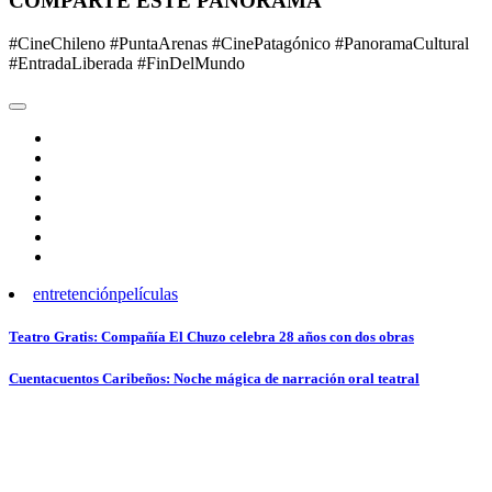
COMPARTE ESTE PANORAMA
#CineChileno #PuntaArenas #CinePatagónico #PanoramaCultural
#EntradaLiberada #FinDelMundo
entretención
películas
Navegación
Teatro Gratis: Compañía El Chuzo celebra 28 años con dos obras
de
Cuentacuentos Caribeños: Noche mágica de narración oral teatral
entradas