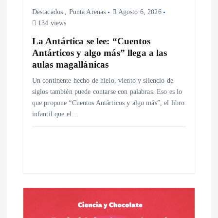
e
Destacados
,
Punta Arenas
Agosto 6, 2026
e
134 views
La Antártica se lee: “Cuentos
n
Antárticos y algo más” llega a las
aulas magallánicas
t
Un continente hecho de hielo, viento y silencio de
siglos también puede contarse con palabras. Eso es lo
r
que propone “Cuentos Antárticos y algo más”, el libro
infantil que el…
a
d
a
s