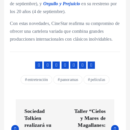
de septiembre), y
Orgullo y Prejuicio
en su reestreno por
los 20 años (4 de septiembre).
Con estas novedades, CineStar reafirma su compromiso de
ofrecer una cartelera variada que combina grandes
producciones internacionales con clásicos inolvidables.
entretención
panoramas
películas
N
Sociedad
Taller “Cielos
a
Tolkien
y Mares de
realizará su
Magallanes: