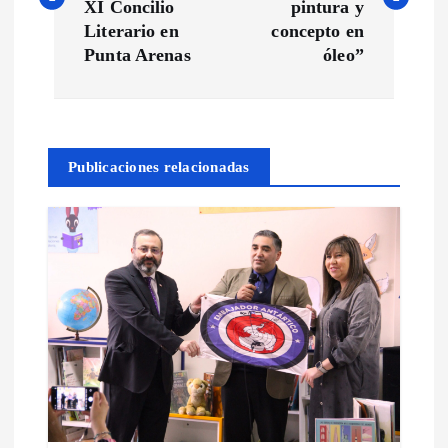
v
XI Concilio
pintura y
Literario en
concepto en
e
Punta Arenas
óleo”
g
a
Publicaciones relacionadas
c
i
ó
n
d