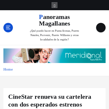
S
k
i
Panoramas
p
Magallanes
t
o
¿Qué puedo hacer en Punta Arenas, Puerto
Natales, Porvenir, Puerto Williams y otras
c
localidades de la región?
o
n
t
e
n
Home
t
CineStar renueva su cartelera
con dos esperados estrenos