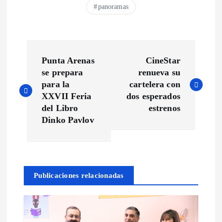
panoramas
N
Punta Arenas
CineStar
a
se prepara
renueva su
para la
cartelera con
v
XXVII Feria
dos esperados
del Libro
estrenos
e
Dinko Pavlov
g
a
Publicaciones relacionadas
c
i