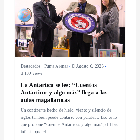
ó
n
d
e
Destacados
,
Punta Arenas
Agosto 6, 2026
e
109 views
La Antártica se lee: “Cuentos
n
Antárticos y algo más” llega a las
aulas magallánicas
t
Un continente hecho de hielo, viento y silencio de
siglos también puede contarse con palabras. Eso es lo
r
que propone “Cuentos Antárticos y algo más”, el libro
infantil que el…
a