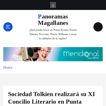
S
k
i
Panoramas
p
Magallanes
t
o
¿Qué puedo hacer en Punta Arenas, Puerto
Natales, Porvenir, Puerto Williams y otras
c
localidades de la región?
o
n
t
e
n
Home
t
Sociedad Tolkien realizará su XI
Concilio Literario en Punta