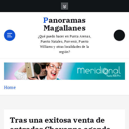
S
k
i
Panoramas
p
Magallanes
t
o
¿Qué puedo hacer en Punta Arenas,
Puerto Natales, Porvenir, Puerto
c
Williams y otras localidades de la
o
región?
n
t
e
n
t
Home
Tras una exitosa venta de