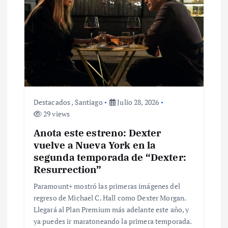
n
d
e
e
n
Destacados
,
Santiago
Julio 28, 2026
29 views
t
Anota este estreno: Dexter
r
vuelve a Nueva York en la
segunda temporada de “Dexter:
a
Resurrection”
Paramount+ mostró las primeras imágenes del
d
regreso de Michael C. Hall como Dexter Morgan.
Llegará al Plan Premium más adelante este año, y
a
ya puedes ir maratoneando la primera temporada.