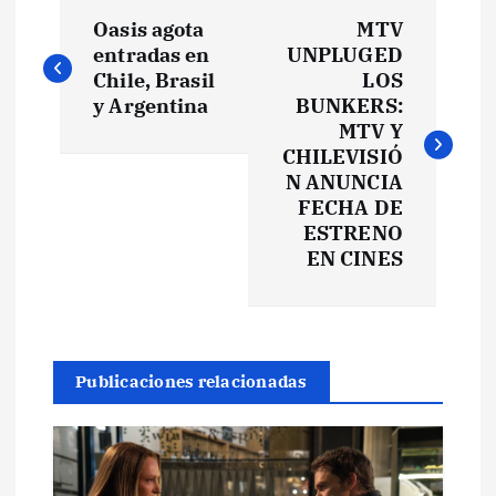
N
Oasis agota
MTV
a
entradas en
UNPLUGED
Chile, Brasil
LOS
v
y Argentina
BUNKERS:
MTV Y
e
CHILEVISIÓ
N ANUNCIA
FECHA DE
g
ESTRENO
EN CINES
a
c
i
Publicaciones relacionadas
ó