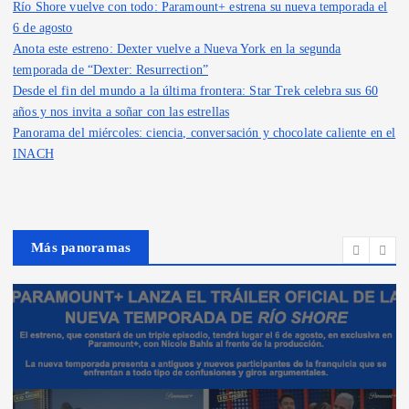
Río Shore vuelve con todo: Paramount+ estrena su nueva temporada el
6 de agosto
Anota este estreno: Dexter vuelve a Nueva York en la segunda
temporada de “Dexter: Resurrection”
Desde el fin del mundo a la última frontera: Star Trek celebra sus 60
años y nos invita a soñar con las estrellas
Panorama del miércoles: ciencia, conversación y chocolate caliente en el
INACH
Más panoramas