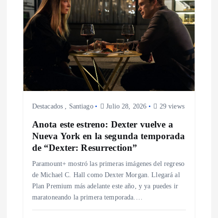
c
i
ó
n
d
Destacados
,
Santiago
Julio 28, 2026
29 views
Anota este estreno: Dexter vuelve a
e
Nueva York en la segunda temporada
de “Dexter: Resurrection”
e
Paramount+ mostró las primeras imágenes del regreso
de Michael C. Hall como Dexter Morgan. Llegará al
n
Plan Premium más adelante este año, y ya puedes ir
maratoneando la primera temporada.…
t