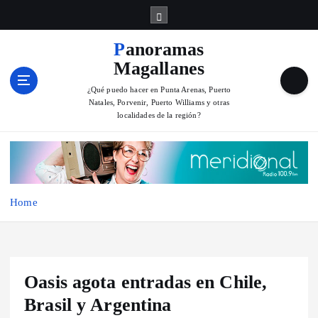
S
k
i
Panoramas
p
Magallanes
t
o
¿Qué puedo hacer en Punta Arenas, Puerto
Natales, Porvenir, Puerto Williams y otras
c
localidades de la región?
o
n
t
e
n
Home
t
Oasis agota entradas en Chile,
Brasil y Argentina