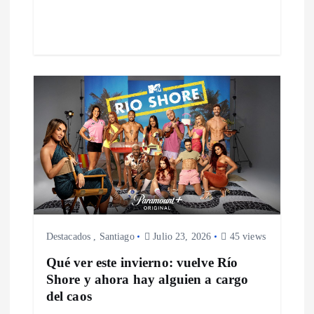
r
a
d
a
s
Destacados
,
Santiago
Julio 23, 2026
45 views
Qué ver este invierno: vuelve Río
Shore y ahora hay alguien a cargo
del caos