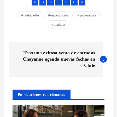
destacados
entretención
panoramas
titulares
N
Tras una exitosa venta de entradas
a
Chayanne agenda nuevas fechas en
Chile
v
e
Publicaciones relacionadas
g
a