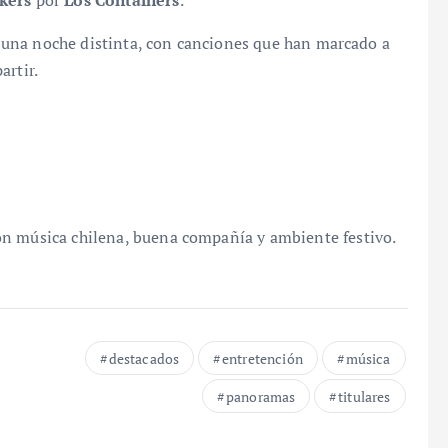
kers
por
Los Containers
.
ir una noche distinta, con canciones que han marcado a
artir.
on música chilena, buena compañía y ambiente festivo.
destacados
entretención
música
panoramas
titulares