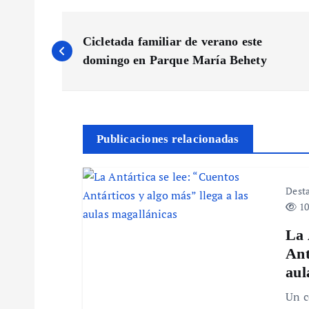
N
Cicletada familiar de verano este
a
domingo en Parque María Behety
v
e
Publicaciones relacionadas
g
Dest
10
a
La 
c
Ant
aul
i
Un c