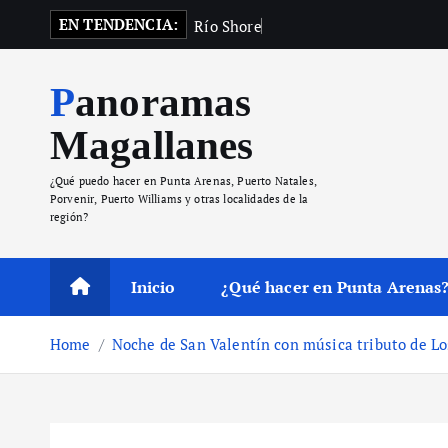
S
EN TENDENCIA:
R
í
o
S
h
o
r
e
v
u
e
l
v
e
k
i
Panoramas
p
t
Magallanes
o
c
¿Qué puedo hacer en Punta Arenas, Puerto Natales,
o
Porvenir, Puerto Williams y otras localidades de la
región?
n
t
e
Inicio
¿Qué hacer en Punta Arenas
n
t
Home
Noche de San Valentín con música tributo de L