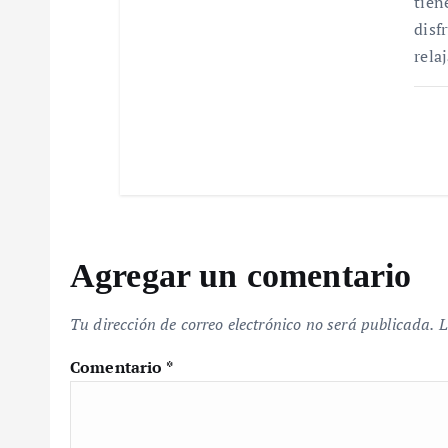
tien
disf
a
rela
d
a
s
Agregar un comentario
Tu dirección de correo electrónico no será publicada.
L
Comentario
*