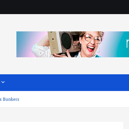
?
os Bunkers