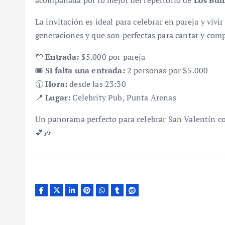
acompañada por lo mejor del repertorio de
Los Bun
La invitación es ideal para celebrar en pareja y viv
generaciones y que son perfectas para cantar y comp
💘
Entrada:
$5.000 por pareja
🎟️
Si falta una entrada:
2 personas por $5.000
🕦
Hora:
desde las 23:30
📍
Lugar:
Celebrity Pub, Punta Arenas
Un panorama perfecto para celebrar San Valentín c
💕🎶