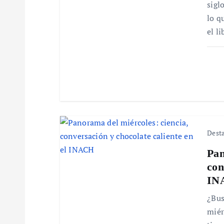
sigl
ó
lo q
el l
n
d
e
e
Dest
Pan
n
con
IN
t
¿Bus
r
miér