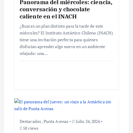
Panorama del miércoles: ciencia,
n
conversación y chocolate
caliente en el INACH
d
¿Buscas un plan distinto para la tarde de este
e
miércoles? El Instituto Antártico Chileno (INACH)
tiene una invitación perfecta para quienes
disfrutan aprender algo nuevo en un ambiente
e
relajado: una…
n
t
r
a
d
Destacados
,
Punta Arenas
Julio 24, 2026
58 views