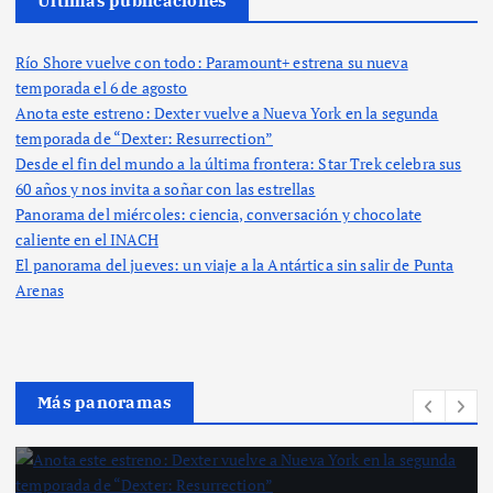
Últimas publicaciones
Río Shore vuelve con todo: Paramount+ estrena su nueva
temporada el 6 de agosto
Anota este estreno: Dexter vuelve a Nueva York en la segunda
temporada de “Dexter: Resurrection”
Desde el fin del mundo a la última frontera: Star Trek celebra sus
60 años y nos invita a soñar con las estrellas
Panorama del miércoles: ciencia, conversación y chocolate
caliente en el INACH
El panorama del jueves: un viaje a la Antártica sin salir de Punta
Arenas
Más panoramas