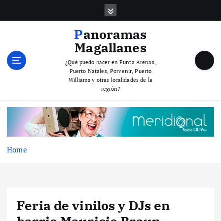
S
k
i
Panoramas
p
Magallanes
t
o
¿Qué puedo hacer en Punta Arenas,
Puerto Natales, Porvenir, Puerto
c
Williams y otras localidades de la
o
región?
n
t
e
n
t
Home
Feria de vinilos y DJs en