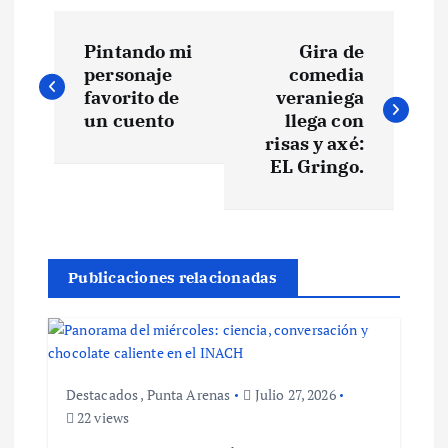
N
Pintando mi
Gira de
a
personaje
comedia
favorito de
veraniega
v
un cuento
llega con
risas y axé:
e
EL Gringo.
g
a
Publicaciones relacionadas
c
i
Destacados
,
Punta Arenas
Julio 27, 2026
ó
22 views