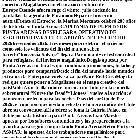
conectó a Magallanes con el corazón científico de
Europa
Cuando afuera ruge el viento, julio enciende las
pantallas: la agenda de Paramount+ para el invierno
austral
Frente al Estrecho, la Marina Mercante celebró 208 años
de historia en Punta Arenas
CAPITANÍA DE PUERTO DE
PUNTA ARENAS DESPLEGARÁ OPERATIVO DE
SEGURIDAD PARA EL CHAPUZÓN DEL ESTRECHO
2026
Invernadas 2026: tres meses para celebrar el invierno
como solo los valientes del fin del mundo saben
hacerlo
“Inocencia Salvaje” llega a Paramount+: el estreno ideal
para refugiarse del invierno magallánico
Doggis apuesta por
Punta Arenas con locales que combinan promociones, helados y
productos para compartir
Desde el fin del mundo hacia mundos
extraños: la Enterprise vuelve a zarpar
Nace Red CreaMag: la
red que quiere poner a Magallanes en el mapa creativo del
país
Pablo Azar brilla como el único actor latino en la comedia
sobrenatural “Nurse the Dead”
“Lioness” vuelve a la acción: el
panorama perfecto para las noches frías del sur
Ojo de Pez
2026: el concurso que invita a retratar el alma acuática de Chile
abre su convocatoria
El ajedrez se toma la Galería Palace en
doble jornada histórica para Punta Arenas
Juan Maestro
apuesta por los sabores contundentes y las preparaciones a la
plancha para seguir conquistando Punta Arenas
Retro Party en
ASMAR: la apuesta de los trabajadores magallánicos para
encender el fin de semana
Lioness regresa: el thriller de