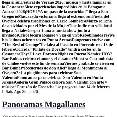
llega al sur
Festival de Verano 2026: música y fiesta familiar en
la Costanera
Siete experiencias imperdibles en la Patagonia
Austral 2026
¡HOY! “A un paso de la oscuridad” llega a San
Gregorio
Mascarada victoriana llega al extremo sur
Fiesta del
Ovejero celebra tradiciones en Cerro Sombrero
Marzo se llena
de actividades por el Mes de la Mujer
Cine Indie con sello local
llega a Natales
Gaspar Luna anuncia show junto a
invitados
Crisol tocará Reggae y Ska en vivo
Rebobinados revive
hits latinos ochenteros en Punta Arenas
Dangerous vuelve con
“The Best of Grunge”
Pedalea al Pasado en Porvenir este 18 de
febrero
Corrida “Píntate de Dorado” tendrá cortes en la
Costanera
Hoy: I Love Dorotea Night en Puerto Natales
¡HOY!
Bar Bulnes celebra el amor y el desamor
Muestra Costumbrista
de Chiloé vuelve este fin de semana
Viernes y sábado se viven en
Bar Bulnes
“Recuerdos de don Abel” llega al Monumento al
Ovejero
2×1 a pingüineras para celebrar San
Valentín
Panoramas para celebrar San Valentín en Punta
Arenas
Galería Gran Palace celebra San Valentín con arte y
música
“Corazón de Escarcha” se proyecta este 14 de febrero
Sáb. Ago 8th, 2026
Panoramas Magallanes
¿Qué puedo hacer en Punta Arenas, Puerto Natales, Porvenir, Puerto Williams y otras