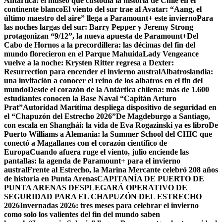
Antártica: el museo que custodia la historia de Chile en el
continente blanco
El viento del sur trae al Avatar: “Aang, el
último maestro del aire” llega a Paramount+ este invierno
Para
las noches largas del sur: Barry Pepper y Jeremy Strong
protagonizan “9/12”, la nueva apuesta de Paramount+
Del
Cabo de Hornos a la precordillera: las décimas del fin del
mundo florecieron en el Parque Mahuida
Lady Vengeance
vuelve a la noche: Krysten Ritter regresa a Dexter:
Resurrection para encender el invierno austral
Albatroslandia:
una invitación a conocer el reino de los albatros en el fin del
mundo
Desde el corazón de la Antártica chilena: más de 1.600
estudiantes conocen la Base Naval “Capitán Arturo
Prat”
Autoridad Marítima despliega dispositivo de seguridad en
el “Chapuzón del Estrecho 2026”
De Magdeburgo a Santiago,
con escala en Shanghái: la vida de Eva Rogazinski ya es libro
De
Puerto Williams a Alemania: la Summer School del CHIC que
conectó a Magallanes con el corazón científico de
Europa
Cuando afuera ruge el viento, julio enciende las
pantallas: la agenda de Paramount+ para el invierno
austral
Frente al Estrecho, la Marina Mercante celebró 208 años
de historia en Punta Arenas
CAPITANÍA DE PUERTO DE
PUNTA ARENAS DESPLEGARÁ OPERATIVO DE
SEGURIDAD PARA EL CHAPUZÓN DEL ESTRECHO
2026
Invernadas 2026: tres meses para celebrar el invierno
como solo los valientes del fin del mundo saben