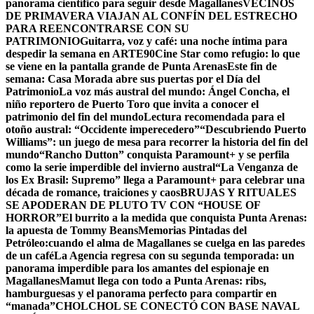
panorama científico para seguir desde Magallanes
VECINOS
DE PRIMAVERA VIAJAN AL CONFÍN DEL ESTRECHO
PARA REENCONTRARSE CON SU
PATRIMONIO
Guitarra, voz y café: una noche íntima para
despedir la semana en ARTE90
Cine Star como refugio: lo que
se viene en la pantalla grande de Punta Arenas
Este fin de
semana: Casa Morada abre sus puertas por el Día del
Patrimonio
La voz más austral del mundo: Ángel Concha, el
niño reportero de Puerto Toro que invita a conocer el
patrimonio del fin del mundo
Lectura recomendada para el
otoño austral: “Occidente imperecedero”
“Descubriendo Puerto
Williams”: un juego de mesa para recorrer la historia del fin del
mundo
“Rancho Dutton” conquista Paramount+ y se perfila
como la serie imperdible del invierno austral
“La Venganza de
los Ex Brasil: Supremo” llega a Paramount+ para celebrar una
década de romance, traiciones y caos
BRUJAS Y RITUALES
SE APODERAN DE PLUTO TV CON “HOUSE OF
HORROR”
El burrito a la medida que conquista Punta Arenas:
la apuesta de Tommy Beans
Memorias Pintadas del
Petróleo:cuando el alma de Magallanes se cuelga en las paredes
de un café
La Agencia regresa con su segunda temporada: un
panorama imperdible para los amantes del espionaje en
Magallanes
Mamut llega con todo a Punta Arenas: ribs,
hamburguesas y el panorama perfecto para compartir en
“manada”
CHOLCHOL SE CONECTÓ CON BASE NAVAL