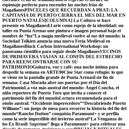
espionaje perfecto para encender las noches frías de
Magallanes
PINCELES QUE RECUERDAN A PRAT: LA
CAPITANÍA DE PUERTO CIERRA EL MES DEL MAR EN
PUERTO NATALES
[COLUMNA] La Cultura se hace
presente en Magallanes
El arte como espejo de la identidad: un
taller en Punta Arenas une pintura e imagen personal bajo el
nombre de “luz”
La magia medieval vuelve al sur del mundo: la
Sociedad Tolkien anuncia una nueva Feria Medieval en
Magallanes
Black Carbon International Workshop: un
panorama científico para seguir desde Magallanes
VECINOS
DE PRIMAVERA VIAJAN AL CONFÍN DEL ESTRECHO
PARA REENCONTRARSE CON SU
PATRIMONIO
Guitarra, voz y café: una noche íntima para
despedir la semana en ARTE90
Cine Star como refugio: lo que
se viene en la pantalla grande de Punta Arenas
Este fin de
semana: Casa Morada abre sus puertas por el Día del
Patrimonio
La voz más austral del mundo: Ángel Concha, el
niño reportero de Puerto Toro que invita a conocer el
patrimonio del fin del mundo
Lectura recomendada para el
otoño austral: “Occidente imperecedero”
“Descubriendo Puerto
Williams”: un juego de mesa para recorrer la historia del fin del
mundo
“Rancho Dutton” conquista Paramount+ y se perfila
como la serie imperdible del invierno austral
“La Venganza de
los Ex Brasil: Supremo” llega a Paramount+ para celebrar una