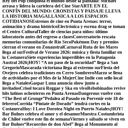
Rey del Pop conquista el mundo desde la pantalla: Michael
arrasa y lidera la cartelera del Cine Star
ARTE EN EL
CONFÍN DEL MUNDO: CRONISTAS Y PAISAJE LLEVA
LA HISTORIA MAGALLÁNICA A LOS ESPACIOS
COTIDIANOS
Estrenos de cine en Punta Arenas: terror,
animación y drama histórico
Electrónica y escena drag se toman
el Centro Cultural
Taller de ciencias para niños: último
laboratorio antes del regreso a clases
Conversatorio rescata
memorias comunitarias de Río Seco
Pokémon Day y premios
cierran el verano en Zonaustral
Carnaval Ruta de los Mares
llega al sur
Festival de Verano 2026: música y fiesta familiar en
la Costanera
Siete experiencias imperdibles en la Patagonia
Austral 2026
¡HOY! “A un paso de la oscuridad” llega a San
Gregorio
Mascarada victoriana llega al extremo sur
Fiesta del
Ovejero celebra tradiciones en Cerro Sombrero
Marzo se llena
de actividades por el Mes de la Mujer
Cine Indie con sello local
llega a Natales
Gaspar Luna anuncia show junto a
invitados
Crisol tocará Reggae y Ska en vivo
Rebobinados revive
hits latinos ochenteros en Punta Arenas
Dangerous vuelve con
“The Best of Grunge”
Pedalea al Pasado en Porvenir este 18 de
febrero
Corrida “Píntate de Dorado” tendrá cortes en la
Costanera
Hoy: I Love Dorotea Night en Puerto Natales
¡HOY!
Bar Bulnes celebra el amor y el desamor
Muestra Costumbrista
de Chiloé vuelve este fin de semana
Viernes y sábado se viven en
Bar Bulnes
“Recuerdos de don Abel” llega al Monumento al