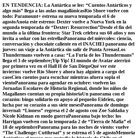
Skip
EN TENDENCIA:
La Antártica se lee: “Cuentos Antárticos y
to
algo más” llega a las aulas magallánicas
Río Shore vuelve con
content
todo: Paramount+ estrena su nueva temporada el 6 de
agosto
Anota este estreno: Dexter vuelve a Nueva York en la
segunda temporada de “Dexter: Resurrection”
Desde el fin del
mundo a la última frontera: Star Trek celebra sus 60 años y nos
invita a soñar con las estrellas
Panorama del miércoles: ciencia,
conversación y chocolate caliente en el INACH
El panorama del
jueves: un viaje a la Antártica sin salir de Punta Arenas
Los
Thundermans vuelven a casa: “La Furia de los Thundermans”
llega el 3 de septiembre
¡Yip Yip! El mundo de Avatar aterrizó
por primera vez en el Hall H de San Diego
Qué ver este
invierno: vuelve Río Shore y ahora hay alguien a cargo del
caos
Cien cuentos para escuchar mientras afuera sopla el
viento
Panorama para agendar en octubre: vuelven las
Jornadas Escolares de Historia Regional, donde los niños de
Magallanes cuentan su propia historia
Un panorama con el
corazón: bingo solidario en apoyo al pequeño Eidrien, que
lucha por su corazón a sus siete meses
Panorama de domingo
invernal: “Lioness” regresa el 2 de agosto con Zoe Saldaña y
Nicole Kidman en modo guerra
Panorama bajo techo: los
Harrigan vuelven con la temporada 2 de “Tierra de Mafia” el
18 de septiembre
Panorama para las noches de viento: vuelve
“The Challenge: Cutthroat” y se estrena el 5 de agosto
Memoria