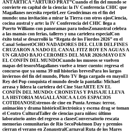
ANTÁRTICA “ARTURO PRAT”
Cuando el fin del mundo se
convierte en capital de la ciencia: la IV Conferencia CHIC que
Magallanes necesita repetir
Leer Geodécimas en el fin del
mundo: una invitación a mirar la Tierra con otros ojos
Ciencia,
cocina austral y arte: la IV Conferencia del CHIC llega a
Puerto Williams con panoramas para todos
Zonaustral celebra
a las mamás con ferias, talleres y una cartelera especial
Con
éxito total se desarrolló la “Regata de los Fiordos 2026” en el
Canal Señoret
OCHO NADADORES DEL CLUB DELFINES
CRUZARON A NADO EL CANAL FITZ ROY EN AGUAS A
UN GRADO BAJO CERO
MES DEL MAR 2026:MAYO EN
EL CONFÍN DEL MUNDO
Cuando los museos se vuelven
mapas del tesoro
Magallanes vuelve a tener cuento: regresa el
concurso que ya suma 39 mil historias breves
Para los largos
inviernos del fin del mundo, Pluto TV llega cargado en mayo
El
Rey del Pop conquista el mundo desde la pantalla: Michael
arrasa y lidera la cartelera del Cine Star
ARTE EN EL
CONFÍN DEL MUNDO: CRONISTAS Y PAISAJE LLEVA
LA HISTORIA MAGALLÁNICA A LOS ESPACIOS
COTIDIANOS
Estrenos de cine en Punta Arenas: terror,
animación y drama histórico
Electrónica y escena drag se toman
el Centro Cultural
Taller de ciencias para niños: último
laboratorio antes del regreso a clases
Conversatorio rescata
memorias comunitarias de Río Seco
Pokémon Day y premios
cierran el verano en Zonaustral
Carnaval Ruta de los Mares