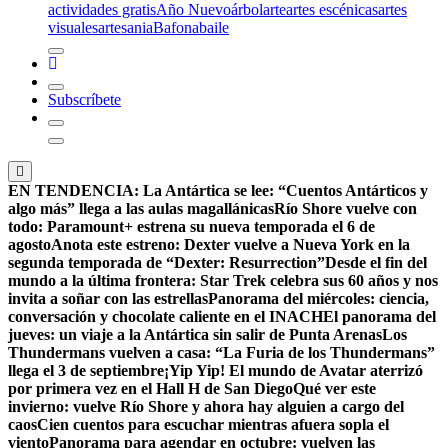
actividades gratis
Año Nuevo
árbol
arte
artes escénicas
artes
visuales
artesania
Bafona
baile
Subscríbete
EN TENDENCIA:
La Antártica se lee: “Cuentos Antárticos y
algo más” llega a las aulas magallánicas
Río Shore vuelve con
todo: Paramount+ estrena su nueva temporada el 6 de
agosto
Anota este estreno: Dexter vuelve a Nueva York en la
segunda temporada de “Dexter: Resurrection”
Desde el fin del
mundo a la última frontera: Star Trek celebra sus 60 años y nos
invita a soñar con las estrellas
Panorama del miércoles: ciencia,
conversación y chocolate caliente en el INACH
El panorama del
jueves: un viaje a la Antártica sin salir de Punta Arenas
Los
Thundermans vuelven a casa: “La Furia de los Thundermans”
llega el 3 de septiembre
¡Yip Yip! El mundo de Avatar aterrizó
por primera vez en el Hall H de San Diego
Qué ver este
invierno: vuelve Río Shore y ahora hay alguien a cargo del
caos
Cien cuentos para escuchar mientras afuera sopla el
viento
Panorama para agendar en octubre: vuelven las