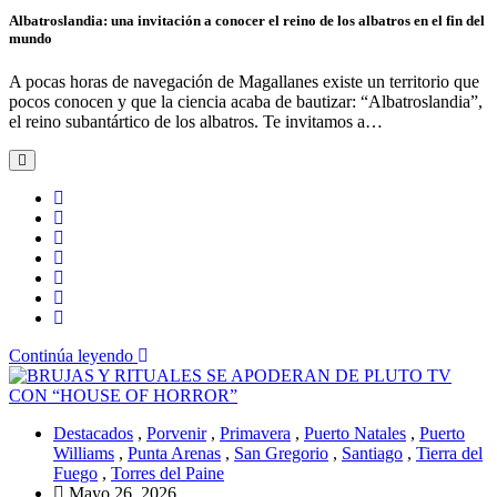
Albatroslandia: una invitación a conocer el reino de los albatros en el fin del
mundo
A pocas horas de navegación de Magallanes existe un territorio que
pocos conocen y que la ciencia acaba de bautizar: “Albatroslandia”,
el reino subantártico de los albatros. Te invitamos a…
Continúa leyendo
Destacados
,
Porvenir
,
Primavera
,
Puerto Natales
,
Puerto
Williams
,
Punta Arenas
,
San Gregorio
,
Santiago
,
Tierra del
Fuego
,
Torres del Paine
Mayo 26, 2026