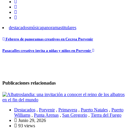
destacados
música
panoramas
titulares
Navegación
Febrero de panoramas creativos en Cecrea Porvenir
de
Pasacalles creativo invita a niñas y niños en Porvenir
entradas
Publicaciones relacionadas
Destacados
,
Porvenir
,
Primavera
,
Puerto Natales
,
Puerto
Williams
,
Punta Arenas
,
San Gregorio
,
Tierra del Fuego
Junio 29, 2026
93 views