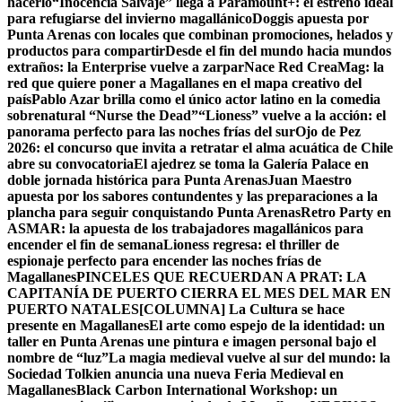
hacerlo
“Inocencia Salvaje” llega a Paramount+: el estreno ideal
para refugiarse del invierno magallánico
Doggis apuesta por
Punta Arenas con locales que combinan promociones, helados y
productos para compartir
Desde el fin del mundo hacia mundos
extraños: la Enterprise vuelve a zarpar
Nace Red CreaMag: la
red que quiere poner a Magallanes en el mapa creativo del
país
Pablo Azar brilla como el único actor latino en la comedia
sobrenatural “Nurse the Dead”
“Lioness” vuelve a la acción: el
panorama perfecto para las noches frías del sur
Ojo de Pez
2026: el concurso que invita a retratar el alma acuática de Chile
abre su convocatoria
El ajedrez se toma la Galería Palace en
doble jornada histórica para Punta Arenas
Juan Maestro
apuesta por los sabores contundentes y las preparaciones a la
plancha para seguir conquistando Punta Arenas
Retro Party en
ASMAR: la apuesta de los trabajadores magallánicos para
encender el fin de semana
Lioness regresa: el thriller de
espionaje perfecto para encender las noches frías de
Magallanes
PINCELES QUE RECUERDAN A PRAT: LA
CAPITANÍA DE PUERTO CIERRA EL MES DEL MAR EN
PUERTO NATALES
[COLUMNA] La Cultura se hace
presente en Magallanes
El arte como espejo de la identidad: un
taller en Punta Arenas une pintura e imagen personal bajo el
nombre de “luz”
La magia medieval vuelve al sur del mundo: la
Sociedad Tolkien anuncia una nueva Feria Medieval en
Magallanes
Black Carbon International Workshop: un