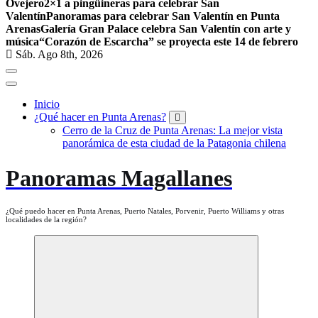
Ovejero
2×1 a pingüineras para celebrar San
Valentín
Panoramas para celebrar San Valentín en Punta
Arenas
Galería Gran Palace celebra San Valentín con arte y
música
“Corazón de Escarcha” se proyecta este 14 de febrero
Sáb. Ago 8th, 2026
Inicio
¿Qué hacer en Punta Arenas?
Cerro de la Cruz de Punta Arenas: La mejor vista
panorámica de esta ciudad de la Patagonia chilena
Panoramas Magallanes
¿Qué puedo hacer en Punta Arenas, Puerto Natales, Porvenir, Puerto Williams y otras
localidades de la región?