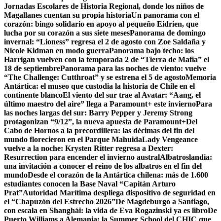
Jornadas Escolares de Historia Regional, donde los niños de
Magallanes cuentan su propia historia
Un panorama con el
corazón: bingo solidario en apoyo al pequeño Eidrien, que
lucha por su corazón a sus siete meses
Panorama de domingo
invernal: “Lioness” regresa el 2 de agosto con Zoe Saldaña y
Nicole Kidman en modo guerra
Panorama bajo techo: los
Harrigan vuelven con la temporada 2 de “Tierra de Mafia” el
18 de septiembre
Panorama para las noches de viento: vuelve
“The Challenge: Cutthroat” y se estrena el 5 de agosto
Memoria
Antártica: el museo que custodia la historia de Chile en el
continente blanco
El viento del sur trae al Avatar: “Aang, el
último maestro del aire” llega a Paramount+ este invierno
Para
las noches largas del sur: Barry Pepper y Jeremy Strong
protagonizan “9/12”, la nueva apuesta de Paramount+
Del
Cabo de Hornos a la precordillera: las décimas del fin del
mundo florecieron en el Parque Mahuida
Lady Vengeance
vuelve a la noche: Krysten Ritter regresa a Dexter:
Resurrection para encender el invierno austral
Albatroslandia:
una invitación a conocer el reino de los albatros en el fin del
mundo
Desde el corazón de la Antártica chilena: más de 1.600
estudiantes conocen la Base Naval “Capitán Arturo
Prat”
Autoridad Marítima despliega dispositivo de seguridad en
el “Chapuzón del Estrecho 2026”
De Magdeburgo a Santiago,
con escala en Shanghái: la vida de Eva Rogazinski ya es libro
De
Puerto Williams a Alemania: la Summer School del CHIC que