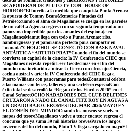
década de romance, traiciones y caos
BRUJAS Y RITUALES
SE APODERAN DE PLUTO TV CON “HOUSE OF
HORROR”
El burrito a la medida que conquista Punta Arenas:
la apuesta de Tommy Beans
Memorias Pintadas del
Petróleo:cuando el alma de Magallanes se cuelga en las paredes
de un café
La Agencia regresa con su segunda temporada: un
panorama imperdible para los amantes del espionaje en
Magallanes
Mamut llega con todo a Punta Arenas: ribs,
hamburguesas y el panorama perfecto para compartir en
“manada”
CHOLCHOL SE CONECTÓ CON BASE NAVAL
ANTÁRTICA “ARTURO PRAT”
Cuando el fin del mundo se
convierte en capital de la ciencia: la IV Conferencia CHIC que
Magallanes necesita repetir
Leer Geodécimas en el fin del
mundo: una invitación a mirar la Tierra con otros ojos
Ciencia,
cocina austral y arte: la IV Conferencia del CHIC llega a
Puerto Williams con panoramas para todos
Zonaustral celebra
a las mamás con ferias, talleres y una cartelera especial
Con
éxito total se desarrolló la “Regata de los Fiordos 2026” en el
Canal Señoret
OCHO NADADORES DEL CLUB DELFINES
CRUZARON A NADO EL CANAL FITZ ROY EN AGUAS A
UN GRADO BAJO CERO
MES DEL MAR 2026:MAYO EN
EL CONFÍN DEL MUNDO
Cuando los museos se vuelven
mapas del tesoro
Magallanes vuelve a tener cuento: regresa el
concurso que ya suma 39 mil historias breves
Para los largos
inviernos del fin del mundo, Pluto TV llega cargado en mayo
El