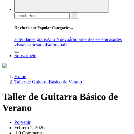
Search
for:
Or check our Popular Categories...
actividades gratis
Año Nuevo
árbol
arte
artes escénicas
artes
visuales
artesania
Bafona
baile
Subscríbete
Home
Taller de Guitarra Básico de Verano
Taller de Guitarra Básico de
Verano
Porvenir
Febrero 5, 2026
0 Comments