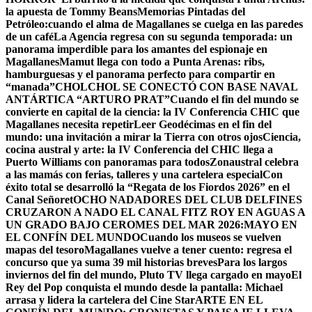
la apuesta de Tommy Beans
Memorias Pintadas del
Petróleo:cuando el alma de Magallanes se cuelga en las paredes
de un café
La Agencia regresa con su segunda temporada: un
panorama imperdible para los amantes del espionaje en
Magallanes
Mamut llega con todo a Punta Arenas: ribs,
hamburguesas y el panorama perfecto para compartir en
“manada”
CHOLCHOL SE CONECTÓ CON BASE NAVAL
ANTÁRTICA “ARTURO PRAT”
Cuando el fin del mundo se
convierte en capital de la ciencia: la IV Conferencia CHIC que
Magallanes necesita repetir
Leer Geodécimas en el fin del
mundo: una invitación a mirar la Tierra con otros ojos
Ciencia,
cocina austral y arte: la IV Conferencia del CHIC llega a
Puerto Williams con panoramas para todos
Zonaustral celebra
a las mamás con ferias, talleres y una cartelera especial
Con
éxito total se desarrolló la “Regata de los Fiordos 2026” en el
Canal Señoret
OCHO NADADORES DEL CLUB DELFINES
CRUZARON A NADO EL CANAL FITZ ROY EN AGUAS A
UN GRADO BAJO CERO
MES DEL MAR 2026:MAYO EN
EL CONFÍN DEL MUNDO
Cuando los museos se vuelven
mapas del tesoro
Magallanes vuelve a tener cuento: regresa el
concurso que ya suma 39 mil historias breves
Para los largos
inviernos del fin del mundo, Pluto TV llega cargado en mayo
El
Rey del Pop conquista el mundo desde la pantalla: Michael
arrasa y lidera la cartelera del Cine Star
ARTE EN EL