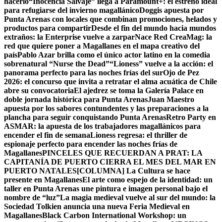
hacerlo
“Inocencia Salvaje” llega a Paramount+: el estreno ideal
para refugiarse del invierno magallánico
Doggis apuesta por
Punta Arenas con locales que combinan promociones, helados y
productos para compartir
Desde el fin del mundo hacia mundos
extraños: la Enterprise vuelve a zarpar
Nace Red CreaMag: la
red que quiere poner a Magallanes en el mapa creativo del
país
Pablo Azar brilla como el único actor latino en la comedia
sobrenatural “Nurse the Dead”
“Lioness” vuelve a la acción: el
panorama perfecto para las noches frías del sur
Ojo de Pez
2026: el concurso que invita a retratar el alma acuática de Chile
abre su convocatoria
El ajedrez se toma la Galería Palace en
doble jornada histórica para Punta Arenas
Juan Maestro
apuesta por los sabores contundentes y las preparaciones a la
plancha para seguir conquistando Punta Arenas
Retro Party en
ASMAR: la apuesta de los trabajadores magallánicos para
encender el fin de semana
Lioness regresa: el thriller de
espionaje perfecto para encender las noches frías de
Magallanes
PINCELES QUE RECUERDAN A PRAT: LA
CAPITANÍA DE PUERTO CIERRA EL MES DEL MAR EN
PUERTO NATALES
[COLUMNA] La Cultura se hace
presente en Magallanes
El arte como espejo de la identidad: un
taller en Punta Arenas une pintura e imagen personal bajo el
nombre de “luz”
La magia medieval vuelve al sur del mundo: la
Sociedad Tolkien anuncia una nueva Feria Medieval en
Magallanes
Black Carbon International Workshop: un