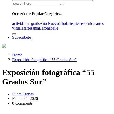
Search
for:
Or check our Popular Categories...
actividades gratis
Año Nuevo
árbol
arte
artes escénicas
artes
visuales
artesania
Bafona
baile
Subscríbete
Home
Exposición fotográfica “55 Grados Sur”
Exposición fotográfica “55
Grados Sur”
Punta Arenas
Febrero 5, 2026
0 Comments