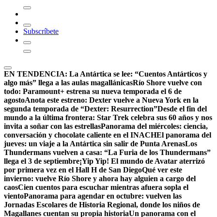
Subscríbete
EN TENDENCIA:
La Antártica se lee: “Cuentos Antárticos y
algo más” llega a las aulas magallánicas
Río Shore vuelve con
todo: Paramount+ estrena su nueva temporada el 6 de
agosto
Anota este estreno: Dexter vuelve a Nueva York en la
segunda temporada de “Dexter: Resurrection”
Desde el fin del
mundo a la última frontera: Star Trek celebra sus 60 años y nos
invita a soñar con las estrellas
Panorama del miércoles: ciencia,
conversación y chocolate caliente en el INACH
El panorama del
jueves: un viaje a la Antártica sin salir de Punta Arenas
Los
Thundermans vuelven a casa: “La Furia de los Thundermans”
llega el 3 de septiembre
¡Yip Yip! El mundo de Avatar aterrizó
por primera vez en el Hall H de San Diego
Qué ver este
invierno: vuelve Río Shore y ahora hay alguien a cargo del
caos
Cien cuentos para escuchar mientras afuera sopla el
viento
Panorama para agendar en octubre: vuelven las
Jornadas Escolares de Historia Regional, donde los niños de
Magallanes cuentan su propia historia
Un panorama con el