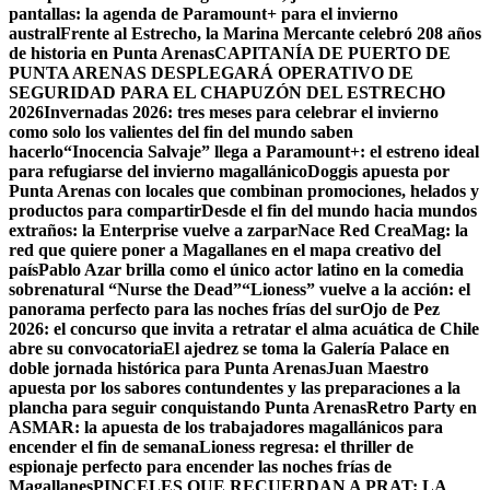
pantallas: la agenda de Paramount+ para el invierno
austral
Frente al Estrecho, la Marina Mercante celebró 208 años
de historia en Punta Arenas
CAPITANÍA DE PUERTO DE
PUNTA ARENAS DESPLEGARÁ OPERATIVO DE
SEGURIDAD PARA EL CHAPUZÓN DEL ESTRECHO
2026
Invernadas 2026: tres meses para celebrar el invierno
como solo los valientes del fin del mundo saben
hacerlo
“Inocencia Salvaje” llega a Paramount+: el estreno ideal
para refugiarse del invierno magallánico
Doggis apuesta por
Punta Arenas con locales que combinan promociones, helados y
productos para compartir
Desde el fin del mundo hacia mundos
extraños: la Enterprise vuelve a zarpar
Nace Red CreaMag: la
red que quiere poner a Magallanes en el mapa creativo del
país
Pablo Azar brilla como el único actor latino en la comedia
sobrenatural “Nurse the Dead”
“Lioness” vuelve a la acción: el
panorama perfecto para las noches frías del sur
Ojo de Pez
2026: el concurso que invita a retratar el alma acuática de Chile
abre su convocatoria
El ajedrez se toma la Galería Palace en
doble jornada histórica para Punta Arenas
Juan Maestro
apuesta por los sabores contundentes y las preparaciones a la
plancha para seguir conquistando Punta Arenas
Retro Party en
ASMAR: la apuesta de los trabajadores magallánicos para
encender el fin de semana
Lioness regresa: el thriller de
espionaje perfecto para encender las noches frías de
Magallanes
PINCELES QUE RECUERDAN A PRAT: LA