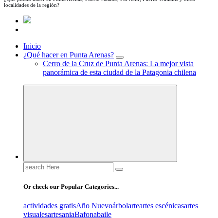
localidades de la región?
Inicio
¿Qué hacer en Punta Arenas?
Cerro de la Cruz de Punta Arenas: La mejor vista
panorámica de esta ciudad de la Patagonia chilena
Search
for:
Or check our Popular Categories...
actividades gratis
Año Nuevo
árbol
arte
artes escénicas
artes
visuales
artesania
Bafona
baile