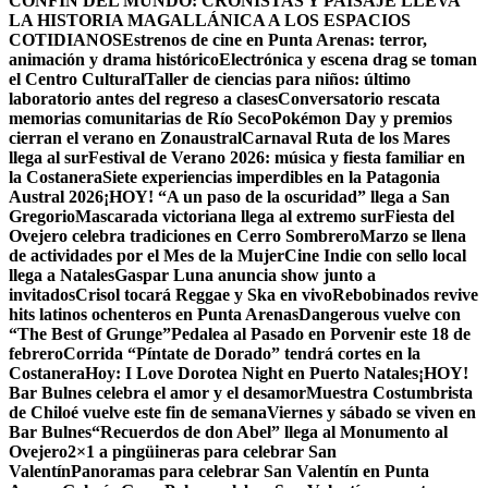
CONFÍN DEL MUNDO: CRONISTAS Y PAISAJE LLEVA
LA HISTORIA MAGALLÁNICA A LOS ESPACIOS
COTIDIANOS
Estrenos de cine en Punta Arenas: terror,
animación y drama histórico
Electrónica y escena drag se toman
el Centro Cultural
Taller de ciencias para niños: último
laboratorio antes del regreso a clases
Conversatorio rescata
memorias comunitarias de Río Seco
Pokémon Day y premios
cierran el verano en Zonaustral
Carnaval Ruta de los Mares
llega al sur
Festival de Verano 2026: música y fiesta familiar en
la Costanera
Siete experiencias imperdibles en la Patagonia
Austral 2026
¡HOY! “A un paso de la oscuridad” llega a San
Gregorio
Mascarada victoriana llega al extremo sur
Fiesta del
Ovejero celebra tradiciones en Cerro Sombrero
Marzo se llena
de actividades por el Mes de la Mujer
Cine Indie con sello local
llega a Natales
Gaspar Luna anuncia show junto a
invitados
Crisol tocará Reggae y Ska en vivo
Rebobinados revive
hits latinos ochenteros en Punta Arenas
Dangerous vuelve con
“The Best of Grunge”
Pedalea al Pasado en Porvenir este 18 de
febrero
Corrida “Píntate de Dorado” tendrá cortes en la
Costanera
Hoy: I Love Dorotea Night en Puerto Natales
¡HOY!
Bar Bulnes celebra el amor y el desamor
Muestra Costumbrista
de Chiloé vuelve este fin de semana
Viernes y sábado se viven en
Bar Bulnes
“Recuerdos de don Abel” llega al Monumento al
Ovejero
2×1 a pingüineras para celebrar San
Valentín
Panoramas para celebrar San Valentín en Punta