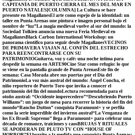
CAPITANÍA DE PUERTO CIERRA EL MES DEL MAR EN
PUERTO NATALES
[COLUMNA] La Cultura se hace
presente en Magallanes
El arte como espejo de la identidad: un
taller en Punta Arenas une pintura e imagen personal bajo el
nombre de “luz”
La magia medieval vuelve al sur del mundo: la
Sociedad Tolkien anuncia una nueva Feria Medieval en
Magallanes
Black Carbon International Workshop: un
panorama científico para seguir desde Magallanes
VECINOS
DE PRIMAVERA VIAJAN AL CONFÍN DEL ESTRECHO
PARA REENCONTRARSE CON SU
PATRIMONIO
Guitarra, voz y café: una noche íntima para
despedir la semana en ARTE90
Cine Star como refugio: lo que
se viene en la pantalla grande de Punta Arenas
Este fin de
semana: Casa Morada abre sus puertas por el Día del
Patrimonio
La voz más austral del mundo: Ángel Concha, el
niño reportero de Puerto Toro que invita a conocer el
patrimonio del fin del mundo
Lectura recomendada para el
otoño austral: “Occidente imperecedero”
“Descubriendo Puerto
Williams”: un juego de mesa para recorrer la historia del fin del
mundo
“Rancho Dutton” conquista Paramount+ y se perfila
como la serie imperdible del invierno austral
“La Venganza de
los Ex Brasil: Supremo” llega a Paramount+ para celebrar una
década de romance, traiciones y caos
BRUJAS Y RITUALES
SE APODERAN DE PLUTO TV CON “HOUSE OF
HORROR”
El burrito a la medida que conquista Punta Arenas: