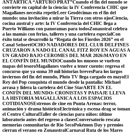
ANTÁRTICA “ARTURO PRAT”
Cuando el fin del mundo se
convierte en capital de la ciencia: la IV Conferencia CHIC que
Magallanes necesita repetir
Leer Geodécimas en el fin del
mundo: una invitación a mirar la Tierra con otros ojos
Ciencia,
cocina austral y arte: la IV Conferencia del CHIC llega a
Puerto Williams con panoramas para todos
Zonaustral celebra
a las mamás con ferias, talleres y una cartelera especial
Con
éxito total se desarrolló la “Regata de los Fiordos 2026” en el
Canal Señoret
OCHO NADADORES DEL CLUB DELFINES
CRUZARON A NADO EL CANAL FITZ ROY EN AGUAS A
UN GRADO BAJO CERO
MES DEL MAR 2026:MAYO EN
EL CONFÍN DEL MUNDO
Cuando los museos se vuelven
mapas del tesoro
Magallanes vuelve a tener cuento: regresa el
concurso que ya suma 39 mil historias breves
Para los largos
inviernos del fin del mundo, Pluto TV llega cargado en mayo
El
Rey del Pop conquista el mundo desde la pantalla: Michael
arrasa y lidera la cartelera del Cine Star
ARTE EN EL
CONFÍN DEL MUNDO: CRONISTAS Y PAISAJE LLEVA
LA HISTORIA MAGALLÁNICA A LOS ESPACIOS
COTIDIANOS
Estrenos de cine en Punta Arenas: terror,
animación y drama histórico
Electrónica y escena drag se toman
el Centro Cultural
Taller de ciencias para niños: último
laboratorio antes del regreso a clases
Conversatorio rescata
memorias comunitarias de Río Seco
Pokémon Day y premios
cierran el verano en Zonaustral
Carnaval Ruta de los Mares