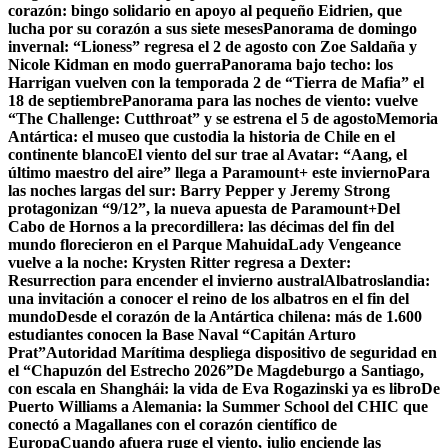
corazón: bingo solidario en apoyo al pequeño Eidrien, que
lucha por su corazón a sus siete meses
Panorama de domingo
invernal: “Lioness” regresa el 2 de agosto con Zoe Saldaña y
Nicole Kidman en modo guerra
Panorama bajo techo: los
Harrigan vuelven con la temporada 2 de “Tierra de Mafia” el
18 de septiembre
Panorama para las noches de viento: vuelve
“The Challenge: Cutthroat” y se estrena el 5 de agosto
Memoria
Antártica: el museo que custodia la historia de Chile en el
continente blanco
El viento del sur trae al Avatar: “Aang, el
último maestro del aire” llega a Paramount+ este invierno
Para
las noches largas del sur: Barry Pepper y Jeremy Strong
protagonizan “9/12”, la nueva apuesta de Paramount+
Del
Cabo de Hornos a la precordillera: las décimas del fin del
mundo florecieron en el Parque Mahuida
Lady Vengeance
vuelve a la noche: Krysten Ritter regresa a Dexter:
Resurrection para encender el invierno austral
Albatroslandia:
una invitación a conocer el reino de los albatros en el fin del
mundo
Desde el corazón de la Antártica chilena: más de 1.600
estudiantes conocen la Base Naval “Capitán Arturo
Prat”
Autoridad Marítima despliega dispositivo de seguridad en
el “Chapuzón del Estrecho 2026”
De Magdeburgo a Santiago,
con escala en Shanghái: la vida de Eva Rogazinski ya es libro
De
Puerto Williams a Alemania: la Summer School del CHIC que
conectó a Magallanes con el corazón científico de
Europa
Cuando afuera ruge el viento, julio enciende las