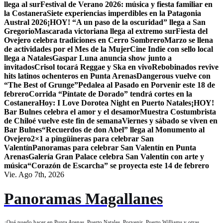
llega al sur
Festival de Verano 2026: música y fiesta familiar en
la Costanera
Siete experiencias imperdibles en la Patagonia
Austral 2026
¡HOY! “A un paso de la oscuridad” llega a San
Gregorio
Mascarada victoriana llega al extremo sur
Fiesta del
Ovejero celebra tradiciones en Cerro Sombrero
Marzo se llena
de actividades por el Mes de la Mujer
Cine Indie con sello local
llega a Natales
Gaspar Luna anuncia show junto a
invitados
Crisol tocará Reggae y Ska en vivo
Rebobinados revive
hits latinos ochenteros en Punta Arenas
Dangerous vuelve con
“The Best of Grunge”
Pedalea al Pasado en Porvenir este 18 de
febrero
Corrida “Píntate de Dorado” tendrá cortes en la
Costanera
Hoy: I Love Dorotea Night en Puerto Natales
¡HOY!
Bar Bulnes celebra el amor y el desamor
Muestra Costumbrista
de Chiloé vuelve este fin de semana
Viernes y sábado se viven en
Bar Bulnes
“Recuerdos de don Abel” llega al Monumento al
Ovejero
2×1 a pingüineras para celebrar San
Valentín
Panoramas para celebrar San Valentín en Punta
Arenas
Galería Gran Palace celebra San Valentín con arte y
música
“Corazón de Escarcha” se proyecta este 14 de febrero
Vie. Ago 7th, 2026
Panoramas Magallanes
¿Qué puedo hacer en Punta Arenas, Puerto Natales, Porvenir, Puerto Williams y otras