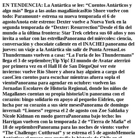
Skip
EN TENDENCIA:
La Antártica se lee: “Cuentos Antárticos y
to
algo más” llega a las aulas magallánicas
Río Shore vuelve con
content
todo: Paramount+ estrena su nueva temporada el 6 de
agosto
Anota este estreno: Dexter vuelve a Nueva York en la
segunda temporada de “Dexter: Resurrection”
Desde el fin del
mundo a la última frontera: Star Trek celebra sus 60 años y nos
invita a soñar con las estrellas
Panorama del miércoles: ciencia,
conversación y chocolate caliente en el INACH
El panorama del
jueves: un viaje a la Antártica sin salir de Punta Arenas
Los
Thundermans vuelven a casa: “La Furia de los Thundermans”
llega el 3 de septiembre
¡Yip Yip! El mundo de Avatar aterrizó
por primera vez en el Hall H de San Diego
Qué ver este
invierno: vuelve Río Shore y ahora hay alguien a cargo del
caos
Cien cuentos para escuchar mientras afuera sopla el
viento
Panorama para agendar en octubre: vuelven las
Jornadas Escolares de Historia Regional, donde los niños de
Magallanes cuentan su propia historia
Un panorama con el
corazón: bingo solidario en apoyo al pequeño Eidrien, que
lucha por su corazón a sus siete meses
Panorama de domingo
invernal: “Lioness” regresa el 2 de agosto con Zoe Saldaña y
Nicole Kidman en modo guerra
Panorama bajo techo: los
Harrigan vuelven con la temporada 2 de “Tierra de Mafia” el
18 de septiembre
Panorama para las noches de viento: vuelve
“The Challenge: Cutthroat” y se estrena el 5 de agosto
Memoria