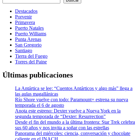
Buscar
Destacados
Porvenir
Primavera
Puerto Natales
Puerto Williams
Punta Arenas
San Gregorio
Santiago
Tierra del Fuego
Torres del Paine
Últimas publicaciones
La Antártica se lee: “Cuentos Antárticos y algo más” llega a
las aulas magallánicas
Río Shore vuelve con todo: Paramount+ estrena su nueva
temporada el 6 de agosto
Anota este estreno: Dexter vuelve a Nueva York en la
segunda temporada de “Dexter: Resurrection”
Desde el fin del mundo a la última frontera: Star Trek celebra
sus 60 años y nos invita a soñar con las estrellas
Panorama del miércoles: ciencia, conversación y chocolate
caliente en el INACH