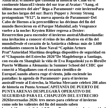
Antártica: el museo que custodia la historia de Chile en el
continente blanco
El viento del sur trae al Avatar: “Aang, el
último maestro del aire” llega a Paramount+ este invierno
Para
las noches largas del sur: Barry Pepper y Jeremy Strong
protagonizan “9/12”, la nueva apuesta de Paramount+
Del
Cabo de Hornos a la precordillera: las décimas del fin del
mundo florecieron en el Parque Mahuida
Lady Vengeance
vuelve a la noche: Krysten Ritter regresa a Dexter:
Resurrection para encender el invierno austral
Albatroslandia:
una invitación a conocer el reino de los albatros en el fin del
mundo
Desde el corazón de la Antártica chilena: más de 1.600
estudiantes conocen la Base Naval “Capitán Arturo
Prat”
Autoridad Marítima despliega dispositivo de seguridad en
el “Chapuzón del Estrecho 2026”
De Magdeburgo a Santiago,
con escala en Shanghái: la vida de Eva Rogazinski ya es libro
De
Puerto Williams a Alemania: la Summer School del CHIC que
conectó a Magallanes con el corazón científico de
Europa
Cuando afuera ruge el viento, julio enciende las
pantallas: la agenda de Paramount+ para el invierno
austral
Frente al Estrecho, la Marina Mercante celebró 208 años
de historia en Punta Arenas
CAPITANÍA DE PUERTO DE
PUNTA ARENAS DESPLEGARÁ OPERATIVO DE
SEGURIDAD PARA EL CHAPUZÓN DEL ESTRECHO
2026
Invernadas 2026: tres meses para celebrar el invierno
como solo los valientes del fin del mundo saben