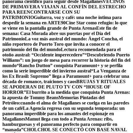
panorama científico para seguir desde Magallanes
VECINOS
DE PRIMAVERA VIAJAN AL CONFÍN DEL ESTRECHO
PARA REENCONTRARSE CON SU
PATRIMONIO
Guitarra, voz y café: una noche íntima para
despedir la semana en ARTE90
Cine Star como refugio: lo que
se viene en la pantalla grande de Punta Arenas
Este fin de
semana: Casa Morada abre sus puertas por el Día del
Patrimonio
La voz más austral del mundo: Ángel Concha, el
niño reportero de Puerto Toro que invita a conocer el
patrimonio del fin del mundo
Lectura recomendada para el
otoño austral: “Occidente imperecedero”
“Descubriendo Puerto
Williams”: un juego de mesa para recorrer la historia del fin del
mundo
“Rancho Dutton” conquista Paramount+ y se perfila
como la serie imperdible del invierno austral
“La Venganza de
los Ex Brasil: Supremo” llega a Paramount+ para celebrar una
década de romance, traiciones y caos
BRUJAS Y RITUALES
SE APODERAN DE PLUTO TV CON “HOUSE OF
HORROR”
El burrito a la medida que conquista Punta Arenas:
la apuesta de Tommy Beans
Memorias Pintadas del
Petróleo:cuando el alma de Magallanes se cuelga en las paredes
de un café
La Agencia regresa con su segunda temporada: un
panorama imperdible para los amantes del espionaje en
Magallanes
Mamut llega con todo a Punta Arenas: ribs,
hamburguesas y el panorama perfecto para compartir en
“manada”
CHOLCHOL SE CONECTÓ CON BASE NAVAL