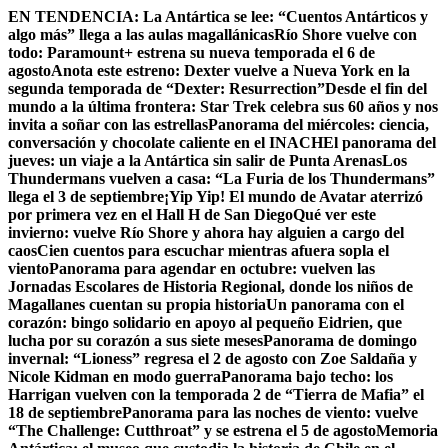
Skip
EN TENDENCIA:
La Antártica se lee: “Cuentos Antárticos y
to
algo más” llega a las aulas magallánicas
Río Shore vuelve con
content
todo: Paramount+ estrena su nueva temporada el 6 de
agosto
Anota este estreno: Dexter vuelve a Nueva York en la
segunda temporada de “Dexter: Resurrection”
Desde el fin del
mundo a la última frontera: Star Trek celebra sus 60 años y nos
invita a soñar con las estrellas
Panorama del miércoles: ciencia,
conversación y chocolate caliente en el INACH
El panorama del
jueves: un viaje a la Antártica sin salir de Punta Arenas
Los
Thundermans vuelven a casa: “La Furia de los Thundermans”
llega el 3 de septiembre
¡Yip Yip! El mundo de Avatar aterrizó
por primera vez en el Hall H de San Diego
Qué ver este
invierno: vuelve Río Shore y ahora hay alguien a cargo del
caos
Cien cuentos para escuchar mientras afuera sopla el
viento
Panorama para agendar en octubre: vuelven las
Jornadas Escolares de Historia Regional, donde los niños de
Magallanes cuentan su propia historia
Un panorama con el
corazón: bingo solidario en apoyo al pequeño Eidrien, que
lucha por su corazón a sus siete meses
Panorama de domingo
invernal: “Lioness” regresa el 2 de agosto con Zoe Saldaña y
Nicole Kidman en modo guerra
Panorama bajo techo: los
Harrigan vuelven con la temporada 2 de “Tierra de Mafia” el
18 de septiembre
Panorama para las noches de viento: vuelve
“The Challenge: Cutthroat” y se estrena el 5 de agosto
Memoria