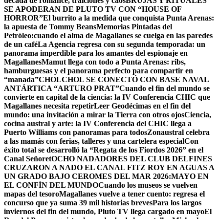
década de romance, traiciones y caos
BRUJAS Y RITUALES
SE APODERAN DE PLUTO TV CON “HOUSE OF
HORROR”
El burrito a la medida que conquista Punta Arenas:
la apuesta de Tommy Beans
Memorias Pintadas del
Petróleo:cuando el alma de Magallanes se cuelga en las paredes
de un café
La Agencia regresa con su segunda temporada: un
panorama imperdible para los amantes del espionaje en
Magallanes
Mamut llega con todo a Punta Arenas: ribs,
hamburguesas y el panorama perfecto para compartir en
“manada”
CHOLCHOL SE CONECTÓ CON BASE NAVAL
ANTÁRTICA “ARTURO PRAT”
Cuando el fin del mundo se
convierte en capital de la ciencia: la IV Conferencia CHIC que
Magallanes necesita repetir
Leer Geodécimas en el fin del
mundo: una invitación a mirar la Tierra con otros ojos
Ciencia,
cocina austral y arte: la IV Conferencia del CHIC llega a
Puerto Williams con panoramas para todos
Zonaustral celebra
a las mamás con ferias, talleres y una cartelera especial
Con
éxito total se desarrolló la “Regata de los Fiordos 2026” en el
Canal Señoret
OCHO NADADORES DEL CLUB DELFINES
CRUZARON A NADO EL CANAL FITZ ROY EN AGUAS A
UN GRADO BAJO CERO
MES DEL MAR 2026:MAYO EN
EL CONFÍN DEL MUNDO
Cuando los museos se vuelven
mapas del tesoro
Magallanes vuelve a tener cuento: regresa el
concurso que ya suma 39 mil historias breves
Para los largos
inviernos del fin del mundo, Pluto TV llega cargado en mayo
El