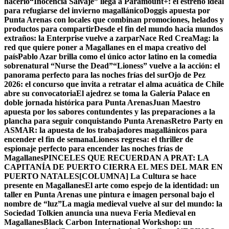
hacerlo
“Inocencia Salvaje” llega a Paramount+: el estreno ideal
para refugiarse del invierno magallánico
Doggis apuesta por
Punta Arenas con locales que combinan promociones, helados y
productos para compartir
Desde el fin del mundo hacia mundos
extraños: la Enterprise vuelve a zarpar
Nace Red CreaMag: la
red que quiere poner a Magallanes en el mapa creativo del
país
Pablo Azar brilla como el único actor latino en la comedia
sobrenatural “Nurse the Dead”
“Lioness” vuelve a la acción: el
panorama perfecto para las noches frías del sur
Ojo de Pez
2026: el concurso que invita a retratar el alma acuática de Chile
abre su convocatoria
El ajedrez se toma la Galería Palace en
doble jornada histórica para Punta Arenas
Juan Maestro
apuesta por los sabores contundentes y las preparaciones a la
plancha para seguir conquistando Punta Arenas
Retro Party en
ASMAR: la apuesta de los trabajadores magallánicos para
encender el fin de semana
Lioness regresa: el thriller de
espionaje perfecto para encender las noches frías de
Magallanes
PINCELES QUE RECUERDAN A PRAT: LA
CAPITANÍA DE PUERTO CIERRA EL MES DEL MAR EN
PUERTO NATALES
[COLUMNA] La Cultura se hace
presente en Magallanes
El arte como espejo de la identidad: un
taller en Punta Arenas une pintura e imagen personal bajo el
nombre de “luz”
La magia medieval vuelve al sur del mundo: la
Sociedad Tolkien anuncia una nueva Feria Medieval en
Magallanes
Black Carbon International Workshop: un