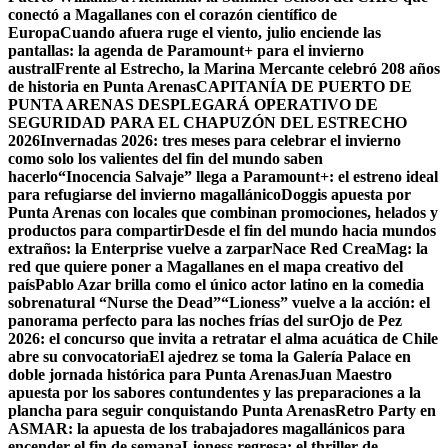
conectó a Magallanes con el corazón científico de
Europa
Cuando afuera ruge el viento, julio enciende las
pantallas: la agenda de Paramount+ para el invierno
austral
Frente al Estrecho, la Marina Mercante celebró 208 años
de historia en Punta Arenas
CAPITANÍA DE PUERTO DE
PUNTA ARENAS DESPLEGARÁ OPERATIVO DE
SEGURIDAD PARA EL CHAPUZÓN DEL ESTRECHO
2026
Invernadas 2026: tres meses para celebrar el invierno
como solo los valientes del fin del mundo saben
hacerlo
“Inocencia Salvaje” llega a Paramount+: el estreno ideal
para refugiarse del invierno magallánico
Doggis apuesta por
Punta Arenas con locales que combinan promociones, helados y
productos para compartir
Desde el fin del mundo hacia mundos
extraños: la Enterprise vuelve a zarpar
Nace Red CreaMag: la
red que quiere poner a Magallanes en el mapa creativo del
país
Pablo Azar brilla como el único actor latino en la comedia
sobrenatural “Nurse the Dead”
“Lioness” vuelve a la acción: el
panorama perfecto para las noches frías del sur
Ojo de Pez
2026: el concurso que invita a retratar el alma acuática de Chile
abre su convocatoria
El ajedrez se toma la Galería Palace en
doble jornada histórica para Punta Arenas
Juan Maestro
apuesta por los sabores contundentes y las preparaciones a la
plancha para seguir conquistando Punta Arenas
Retro Party en
ASMAR: la apuesta de los trabajadores magallánicos para
encender el fin de semana
Lioness regresa: el thriller de