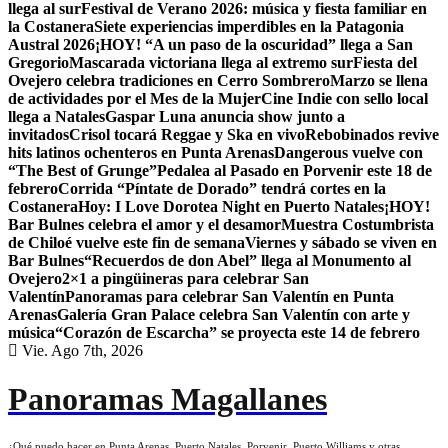
llega al sur
Festival de Verano 2026: música y fiesta familiar en
la Costanera
Siete experiencias imperdibles en la Patagonia
Austral 2026
¡HOY! “A un paso de la oscuridad” llega a San
Gregorio
Mascarada victoriana llega al extremo sur
Fiesta del
Ovejero celebra tradiciones en Cerro Sombrero
Marzo se llena
de actividades por el Mes de la Mujer
Cine Indie con sello local
llega a Natales
Gaspar Luna anuncia show junto a
invitados
Crisol tocará Reggae y Ska en vivo
Rebobinados revive
hits latinos ochenteros en Punta Arenas
Dangerous vuelve con
“The Best of Grunge”
Pedalea al Pasado en Porvenir este 18 de
febrero
Corrida “Píntate de Dorado” tendrá cortes en la
Costanera
Hoy: I Love Dorotea Night en Puerto Natales
¡HOY!
Bar Bulnes celebra el amor y el desamor
Muestra Costumbrista
de Chiloé vuelve este fin de semana
Viernes y sábado se viven en
Bar Bulnes
“Recuerdos de don Abel” llega al Monumento al
Ovejero
2×1 a pingüineras para celebrar San
Valentín
Panoramas para celebrar San Valentín en Punta
Arenas
Galería Gran Palace celebra San Valentín con arte y
música
“Corazón de Escarcha” se proyecta este 14 de febrero
Vie. Ago 7th, 2026
Panoramas Magallanes
¿Qué puedo hacer en Punta Arenas, Puerto Natales, Porvenir, Puerto Williams y otras