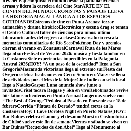
Rey del Pop conquista el mundo desde la pantalla: Michael
arrasa y lidera la cartelera del Cine Star
ARTE EN EL
CONFÍN DEL MUNDO: CRONISTAS Y PAISAJE LLEVA
LA HISTORIA MAGALLÁNICA A LOS ESPACIOS
COTIDIANOS
Estrenos de cine en Punta Arenas: terror,
animación y drama histórico
Electrónica y escena drag se toman
el Centro Cultural
Taller de ciencias para niños: último
laboratorio antes del regreso a clases
Conversatorio rescata
memorias comunitarias de Río Seco
Pokémon Day y premios
cierran el verano en Zonaustral
Carnaval Ruta de los Mares
llega al sur
Festival de Verano 2026: música y fiesta familiar en
la Costanera
Siete experiencias imperdibles en la Patagonia
Austral 2026
¡HOY! “A un paso de la oscuridad” llega a San
Gregorio
Mascarada victoriana llega al extremo sur
Fiesta del
Ovejero celebra tradiciones en Cerro Sombrero
Marzo se llena
de actividades por el Mes de la Mujer
Cine Indie con sello local
llega a Natales
Gaspar Luna anuncia show junto a
invitados
Crisol tocará Reggae y Ska en vivo
Rebobinados revive
hits latinos ochenteros en Punta Arenas
Dangerous vuelve con
“The Best of Grunge”
Pedalea al Pasado en Porvenir este 18 de
febrero
Corrida “Píntate de Dorado” tendrá cortes en la
Costanera
Hoy: I Love Dorotea Night en Puerto Natales
¡HOY!
Bar Bulnes celebra el amor y el desamor
Muestra Costumbrista
de Chiloé vuelve este fin de semana
Viernes y sábado se viven en
Bar Bulnes
“Recuerdos de don Abel” llega al Monumento al