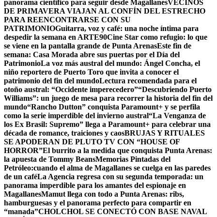
panorama científico para seguir desde Magallanes
VECINOS
DE PRIMAVERA VIAJAN AL CONFÍN DEL ESTRECHO
PARA REENCONTRARSE CON SU
PATRIMONIO
Guitarra, voz y café: una noche íntima para
despedir la semana en ARTE90
Cine Star como refugio: lo que
se viene en la pantalla grande de Punta Arenas
Este fin de
semana: Casa Morada abre sus puertas por el Día del
Patrimonio
La voz más austral del mundo: Ángel Concha, el
niño reportero de Puerto Toro que invita a conocer el
patrimonio del fin del mundo
Lectura recomendada para el
otoño austral: “Occidente imperecedero”
“Descubriendo Puerto
Williams”: un juego de mesa para recorrer la historia del fin del
mundo
“Rancho Dutton” conquista Paramount+ y se perfila
como la serie imperdible del invierno austral
“La Venganza de
los Ex Brasil: Supremo” llega a Paramount+ para celebrar una
década de romance, traiciones y caos
BRUJAS Y RITUALES
SE APODERAN DE PLUTO TV CON “HOUSE OF
HORROR”
El burrito a la medida que conquista Punta Arenas:
la apuesta de Tommy Beans
Memorias Pintadas del
Petróleo:cuando el alma de Magallanes se cuelga en las paredes
de un café
La Agencia regresa con su segunda temporada: un
panorama imperdible para los amantes del espionaje en
Magallanes
Mamut llega con todo a Punta Arenas: ribs,
hamburguesas y el panorama perfecto para compartir en
“manada”
CHOLCHOL SE CONECTÓ CON BASE NAVAL