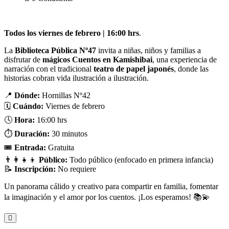
Todos los viernes de febrero | 16:00 hrs
.
La
Biblioteca Pública Nº47
invita a niñas, niños y familias a
disfrutar de
mágicos Cuentos en Kamishibai
, una experiencia de
narración con el tradicional
teatro de papel japonés
, donde las
historias cobran vida ilustración a ilustración.
📍
Dónde:
Hornillas Nº42
🗓️
Cuándo:
Viernes de febrero
🕓
Hora:
16:00 hrs
⏱️
Duración:
30 minutos
🎟️
Entrada:
Gratuita
👨‍👩‍👧‍👦
Público:
Todo público (enfocado en primera infancia)
📝
Inscripción:
No requiere
Un panorama cálido y creativo para compartir en familia, fomentar
la imaginación y el amor por los cuentos. ¡Los esperamos! 📚💫