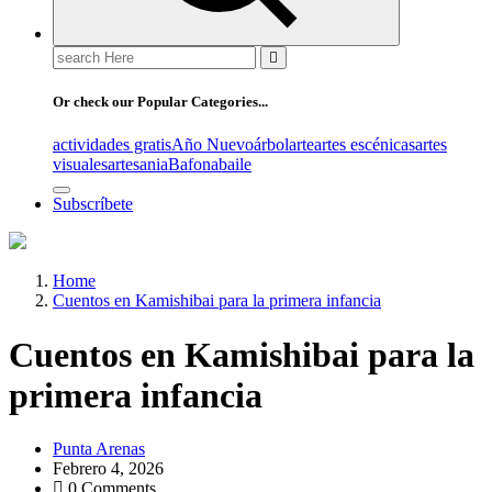
Search
for:
Or check our Popular Categories...
actividades gratis
Año Nuevo
árbol
arte
artes escénicas
artes
visuales
artesania
Bafona
baile
Subscríbete
Home
Cuentos en Kamishibai para la primera infancia
Cuentos en Kamishibai para la
primera infancia
Punta Arenas
Febrero 4, 2026
0 Comments