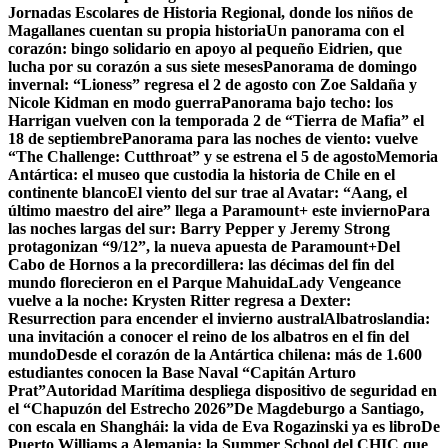
Jornadas Escolares de Historia Regional, donde los niños de
Magallanes cuentan su propia historia
Un panorama con el
corazón: bingo solidario en apoyo al pequeño Eidrien, que
lucha por su corazón a sus siete meses
Panorama de domingo
invernal: “Lioness” regresa el 2 de agosto con Zoe Saldaña y
Nicole Kidman en modo guerra
Panorama bajo techo: los
Harrigan vuelven con la temporada 2 de “Tierra de Mafia” el
18 de septiembre
Panorama para las noches de viento: vuelve
“The Challenge: Cutthroat” y se estrena el 5 de agosto
Memoria
Antártica: el museo que custodia la historia de Chile en el
continente blanco
El viento del sur trae al Avatar: “Aang, el
último maestro del aire” llega a Paramount+ este invierno
Para
las noches largas del sur: Barry Pepper y Jeremy Strong
protagonizan “9/12”, la nueva apuesta de Paramount+
Del
Cabo de Hornos a la precordillera: las décimas del fin del
mundo florecieron en el Parque Mahuida
Lady Vengeance
vuelve a la noche: Krysten Ritter regresa a Dexter:
Resurrection para encender el invierno austral
Albatroslandia:
una invitación a conocer el reino de los albatros en el fin del
mundo
Desde el corazón de la Antártica chilena: más de 1.600
estudiantes conocen la Base Naval “Capitán Arturo
Prat”
Autoridad Marítima despliega dispositivo de seguridad en
el “Chapuzón del Estrecho 2026”
De Magdeburgo a Santiago,
con escala en Shanghái: la vida de Eva Rogazinski ya es libro
De
Puerto Williams a Alemania: la Summer School del CHIC que