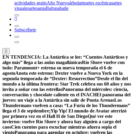
actividades gratis
Año Nuevo
árbol
arte
artes escénicas
artes
visuales
artesania
Bafona
baile
Subscríbete
EN TENDENCIA:
La Antártica se lee: “Cuentos Antárticos y
algo más” llega a las aulas magallánicas
Río Shore vuelve con
todo: Paramount+ estrena su nueva temporada el 6 de
agosto
Anota este estreno: Dexter vuelve a Nueva York en la
segunda temporada de “Dexter: Resurrection”
Desde el fin del
mundo a la última frontera: Star Trek celebra sus 60 años y nos
invita a soñar con las estrellas
Panorama del miércoles: ciencia,
conversación y chocolate caliente en el INACH
El panorama del
jueves: un viaje a la Antártica sin salir de Punta Arenas
Los
Thundermans vuelven a casa: “La Furia de los Thundermans”
llega el 3 de septiembre
¡Yip Yip! El mundo de Avatar aterrizó
por primera vez en el Hall H de San Diego
Qué ver este
invierno: vuelve Río Shore y ahora hay alguien a cargo del
caos
Cien cuentos para escuchar mientras afuera sopla el
viento
Panorama para agendar en octubre: vuelven las