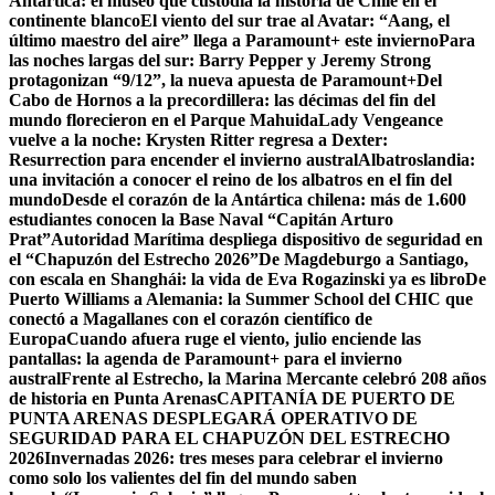
Antártica: el museo que custodia la historia de Chile en el
continente blanco
El viento del sur trae al Avatar: “Aang, el
último maestro del aire” llega a Paramount+ este invierno
Para
las noches largas del sur: Barry Pepper y Jeremy Strong
protagonizan “9/12”, la nueva apuesta de Paramount+
Del
Cabo de Hornos a la precordillera: las décimas del fin del
mundo florecieron en el Parque Mahuida
Lady Vengeance
vuelve a la noche: Krysten Ritter regresa a Dexter:
Resurrection para encender el invierno austral
Albatroslandia:
una invitación a conocer el reino de los albatros en el fin del
mundo
Desde el corazón de la Antártica chilena: más de 1.600
estudiantes conocen la Base Naval “Capitán Arturo
Prat”
Autoridad Marítima despliega dispositivo de seguridad en
el “Chapuzón del Estrecho 2026”
De Magdeburgo a Santiago,
con escala en Shanghái: la vida de Eva Rogazinski ya es libro
De
Puerto Williams a Alemania: la Summer School del CHIC que
conectó a Magallanes con el corazón científico de
Europa
Cuando afuera ruge el viento, julio enciende las
pantallas: la agenda de Paramount+ para el invierno
austral
Frente al Estrecho, la Marina Mercante celebró 208 años
de historia en Punta Arenas
CAPITANÍA DE PUERTO DE
PUNTA ARENAS DESPLEGARÁ OPERATIVO DE
SEGURIDAD PARA EL CHAPUZÓN DEL ESTRECHO
2026
Invernadas 2026: tres meses para celebrar el invierno
como solo los valientes del fin del mundo saben