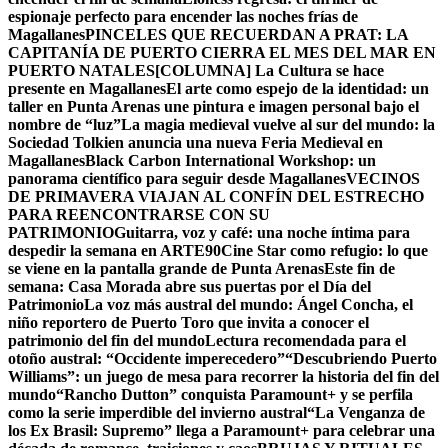
espionaje perfecto para encender las noches frías de
Magallanes
PINCELES QUE RECUERDAN A PRAT: LA
CAPITANÍA DE PUERTO CIERRA EL MES DEL MAR EN
PUERTO NATALES
[COLUMNA] La Cultura se hace
presente en Magallanes
El arte como espejo de la identidad: un
taller en Punta Arenas une pintura e imagen personal bajo el
nombre de “luz”
La magia medieval vuelve al sur del mundo: la
Sociedad Tolkien anuncia una nueva Feria Medieval en
Magallanes
Black Carbon International Workshop: un
panorama científico para seguir desde Magallanes
VECINOS
DE PRIMAVERA VIAJAN AL CONFÍN DEL ESTRECHO
PARA REENCONTRARSE CON SU
PATRIMONIO
Guitarra, voz y café: una noche íntima para
despedir la semana en ARTE90
Cine Star como refugio: lo que
se viene en la pantalla grande de Punta Arenas
Este fin de
semana: Casa Morada abre sus puertas por el Día del
Patrimonio
La voz más austral del mundo: Ángel Concha, el
niño reportero de Puerto Toro que invita a conocer el
patrimonio del fin del mundo
Lectura recomendada para el
otoño austral: “Occidente imperecedero”
“Descubriendo Puerto
Williams”: un juego de mesa para recorrer la historia del fin del
mundo
“Rancho Dutton” conquista Paramount+ y se perfila
como la serie imperdible del invierno austral
“La Venganza de
los Ex Brasil: Supremo” llega a Paramount+ para celebrar una