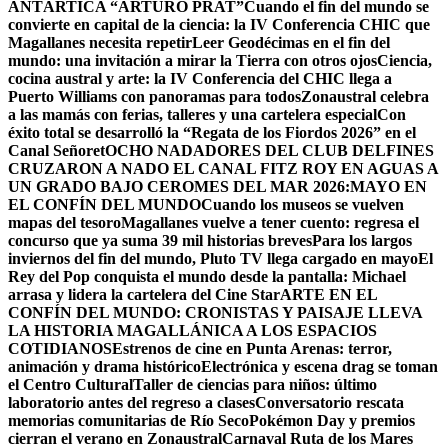
ANTÁRTICA “ARTURO PRAT”
Cuando el fin del mundo se
convierte en capital de la ciencia: la IV Conferencia CHIC que
Magallanes necesita repetir
Leer Geodécimas en el fin del
mundo: una invitación a mirar la Tierra con otros ojos
Ciencia,
cocina austral y arte: la IV Conferencia del CHIC llega a
Puerto Williams con panoramas para todos
Zonaustral celebra
a las mamás con ferias, talleres y una cartelera especial
Con
éxito total se desarrolló la “Regata de los Fiordos 2026” en el
Canal Señoret
OCHO NADADORES DEL CLUB DELFINES
CRUZARON A NADO EL CANAL FITZ ROY EN AGUAS A
UN GRADO BAJO CERO
MES DEL MAR 2026:MAYO EN
EL CONFÍN DEL MUNDO
Cuando los museos se vuelven
mapas del tesoro
Magallanes vuelve a tener cuento: regresa el
concurso que ya suma 39 mil historias breves
Para los largos
inviernos del fin del mundo, Pluto TV llega cargado en mayo
El
Rey del Pop conquista el mundo desde la pantalla: Michael
arrasa y lidera la cartelera del Cine Star
ARTE EN EL
CONFÍN DEL MUNDO: CRONISTAS Y PAISAJE LLEVA
LA HISTORIA MAGALLÁNICA A LOS ESPACIOS
COTIDIANOS
Estrenos de cine en Punta Arenas: terror,
animación y drama histórico
Electrónica y escena drag se toman
el Centro Cultural
Taller de ciencias para niños: último
laboratorio antes del regreso a clases
Conversatorio rescata
memorias comunitarias de Río Seco
Pokémon Day y premios
cierran el verano en Zonaustral
Carnaval Ruta de los Mares