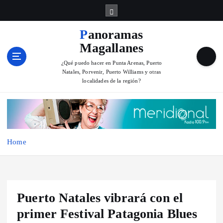
S
k
i
Panoramas
p
Magallanes
t
o
¿Qué puedo hacer en Punta Arenas, Puerto
Natales, Porvenir, Puerto Williams y otras
c
localidades de la región?
o
n
t
e
n
Home
t
Puerto Natales vibrará con el
primer Festival Patagonia Blues