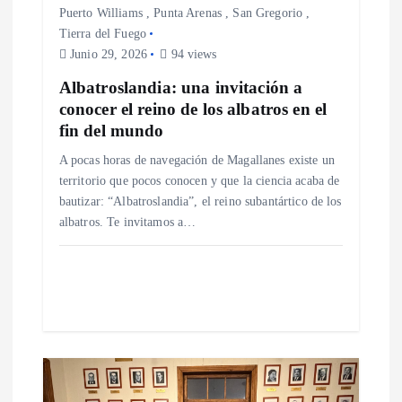
e
Puerto Williams
,
Punta Arenas
,
San Gregorio
,
Tierra del Fuego
n
Junio 29, 2026
94 views
t
Albatroslandia: una invitación a
conocer el reino de los albatros en el
r
fin del mundo
A pocas horas de navegación de Magallanes existe un
a
territorio que pocos conocen y que la ciencia acaba de
bautizar: “Albatroslandia”, el reino subantártico de los
d
albatros. Te invitamos a…
a
s