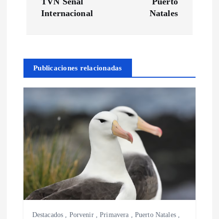
e
TVN Señal
Puerto
Internacional
Natales
g
a
Publicaciones relacionadas
c
i
ó
n
d
e
Destacados
,
Porvenir
,
Primavera
,
Puerto Natales
,