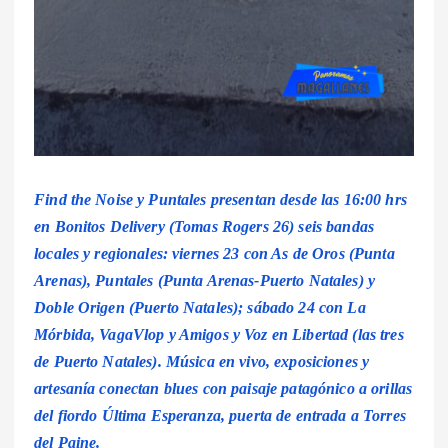
Find the Noise y Puntales presentan desde las 16:00 hrs
en Bonitos Delivery (Tomas Rogers 26) seis bandas
locales y regionales: viernes 23 con As de Oros (Punta
Arenas), Puntales (Punta Arenas-Puerto Natales) y
Doble Origen (Puerto Natales); sábado 24 con La
Mórbida, VagaVlop y Amigos y Voz en Libertad (las tres
de Puerto Natales). Música en vivo, exposiciones y
artesanía conectan blues con paisaje patagónico a orillas
del fiordo Última Esperanza, puerta de entrada a Torres
del Paine.