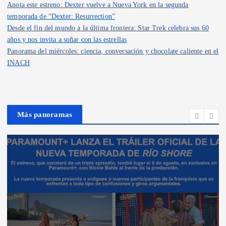
Anota este estreno: Dexter vuelve a Nueva York en la segunda
temporada de “Dexter: Resurrection”
Desde el fin del mundo a la última frontera: Star Trek celebra sus 60
años y nos invita a soñar con las estrellas
Panorama del miércoles: ciencia, conversación y chocolate caliente en el
INACH
Más panoramas