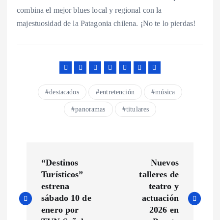
combina el mejor blues local y regional con la
majestuosidad de la Patagonia chilena. ¡No te lo pierdas!
destacados
entretención
música
panoramas
titulares
N
“Destinos
Nuevos
a
Turísticos”
talleres de
estrena
teatro y
v
sábado 10 de
actuación
enero por
2026 en