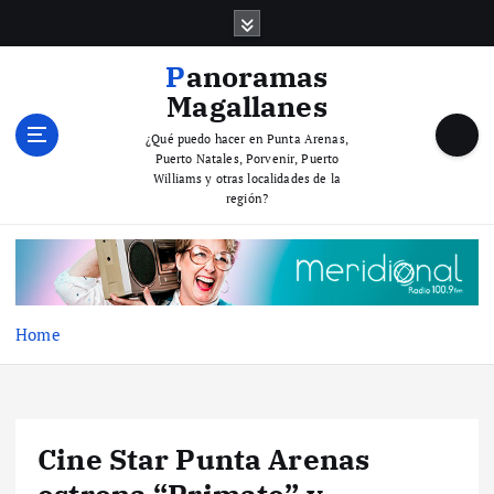
S
k
i
Panoramas
p
Magallanes
t
o
¿Qué puedo hacer en Punta Arenas,
Puerto Natales, Porvenir, Puerto
c
Williams y otras localidades de la
o
región?
n
t
e
n
t
Home
Cine Star Punta Arenas