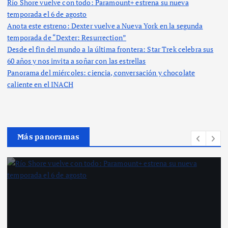
Río Shore vuelve con todo: Paramount+ estrena su nueva
temporada el 6 de agosto
Anota este estreno: Dexter vuelve a Nueva York en la segunda
temporada de “Dexter: Resurrection”
Desde el fin del mundo a la última frontera: Star Trek celebra sus
60 años y nos invita a soñar con las estrellas
Panorama del miércoles: ciencia, conversación y chocolate
caliente en el INACH
Más panoramas