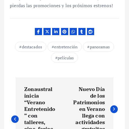
pierdas las promociones y los próximos estrenos!
destacados
entretención
panoramas
películas
N
Zonaustral
Nuevo Día
a
inicia
de los
“Verano
Patrimonios
v
Entretenido
en Verano
” con
llega con
e
talleres,
actividades
cine, ferias
gratuitas