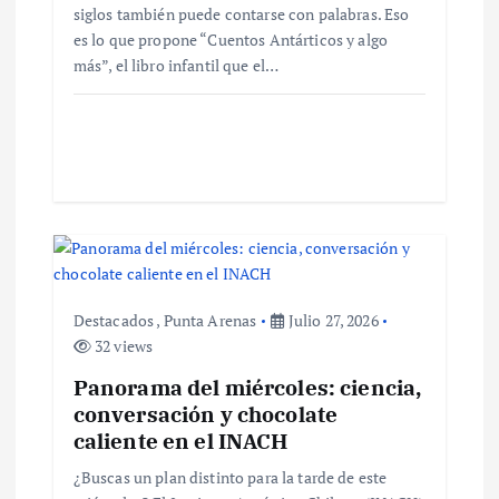
siglos también puede contarse con palabras. Eso
n
es lo que propone “Cuentos Antárticos y algo
más”, el libro infantil que el…
t
r
a
d
a
Destacados
,
Punta Arenas
Julio 27, 2026
s
32 views
Panorama del miércoles: ciencia,
conversación y chocolate
caliente en el INACH
¿Buscas un plan distinto para la tarde de este