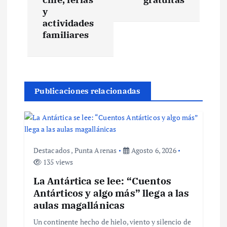
y
g
actividades
familiares
a
c
i
Publicaciones relacionadas
ó
n
Destacados
,
Punta Arenas
Agosto 6, 2026
d
135 views
La Antártica se lee: “Cuentos
e
Antárticos y algo más” llega a las
aulas magallánicas
e
Un continente hecho de hielo, viento y silencio de