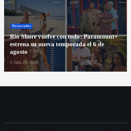
Destacados
Santiago
odo: Paramount+
Anota este estreno: Dext
ada el 6 de
Nueva York en la segun
“Dexter: Resurrection”
Julio 28, 2026