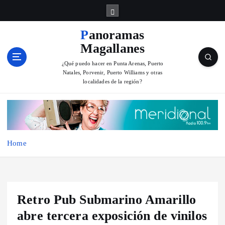
S
k
i
Panoramas
p
Magallanes
t
o
¿Qué puedo hacer en Punta Arenas, Puerto
Natales, Porvenir, Puerto Williams y otras
c
localidades de la región?
o
n
t
e
n
Home
t
Retro Pub Submarino Amarillo
abre tercera exposición de vinilos