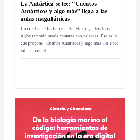
e
La Antártica se lee: “Cuentos
Antárticos y algo más” llega a las
n
aulas magallánicas
Un continente hecho de hielo, viento y silencio de
t
siglos también puede contarse con palabras. Eso es lo
que propone “Cuentos Antárticos y algo más”, el libro
r
infantil que el…
a
d
a
s