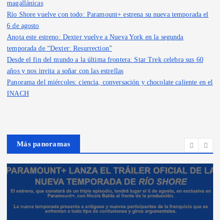
magallánicas
Río Shore vuelve con todo: Paramount+ estrena su nueva temporada el
6 de agosto
Anota este estreno: Dexter vuelve a Nueva York en la segunda
temporada de “Dexter: Resurrection”
Desde el fin del mundo a la última frontera: Star Trek celebra sus 60
años y nos invita a soñar con las estrellas
Panorama del miércoles: ciencia, conversación y chocolate caliente en el
INACH
Más panoramas