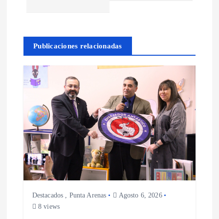
e
g
Publicaciones relacionadas
a
c
i
ó
n
d
e
Destacados
,
Punta Arenas
Agosto 6, 2026
8 views