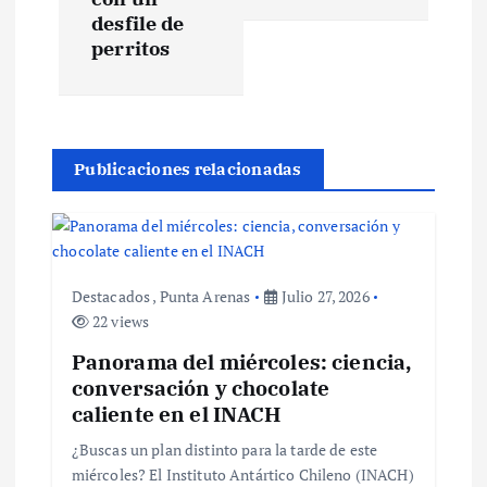
desfile de
g
perritos
a
c
Publicaciones relacionadas
i
ó
n
Destacados
,
Punta Arenas
Julio 27, 2026
22 views
d
Panorama del miércoles: ciencia,
conversación y chocolate
e
caliente en el INACH
¿Buscas un plan distinto para la tarde de este
e
miércoles? El Instituto Antártico Chileno (INACH)