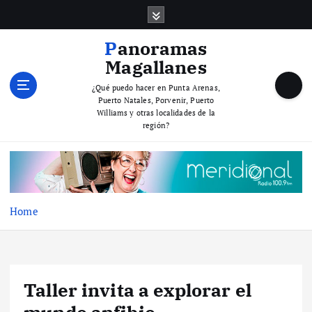
S
k
i
Panoramas
p
Magallanes
t
o
¿Qué puedo hacer en Punta Arenas,
Puerto Natales, Porvenir, Puerto
c
Williams y otras localidades de la
o
región?
n
t
e
n
t
Home
Taller invita a explorar el