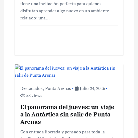
tiene una invitación perfecta para quienes
n
disfrutan aprender algo nuevo en un ambiente
relajado: una…
t
r
a
d
a
Destacados
,
Punta Arenas
Julio 24, 2026
s
58 views
El panorama del jueves: un viaje
a la Antártica sin salir de Punta
Arenas
Con entrada liberada y pensado para toda la