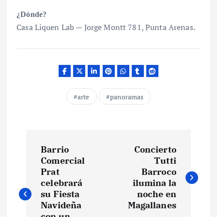
¿Dónde?
Casa Liquen Lab — Jorge Montt 781, Punta Arenas.
arte
panoramas
N
Barrio
Concierto
a
Comercial
Tutti
Prat
Barroco
v
celebrará
ilumina la
su Fiesta
noche en
e
Navideña
Magallanes
con un